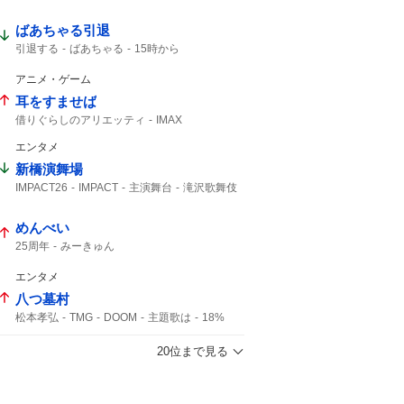
ばあちゃる引退
引退する
ばあちゃる
15時から
アニメ・ゲーム
耳をすませば
借りぐらしのアリエッティ
IMAX
アリエッティ
エンタメ
新橋演舞場
IMPACT26
IMPACT
主演舞台
滝沢歌舞伎
滝沢歌舞伎ZERO
IMP.
演舞場
コメント動画
椿泰我
10月から
めんべい
25周年
みーきゅん
エンタメ
八つ墓村
松本孝弘
TMG
DOOM
主題歌は
18%
B’z
横溝正史
20位まで見る