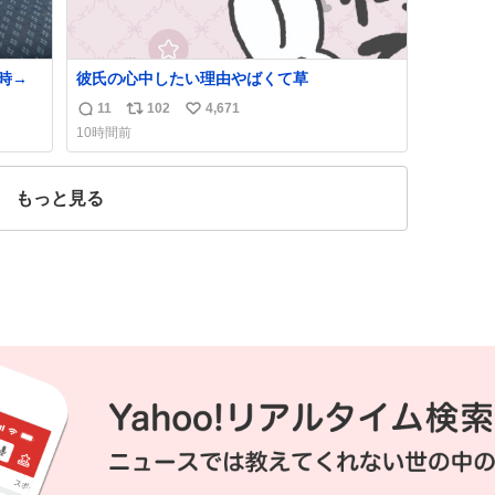
かけた時→
彼氏の心中したい理由やばくて草
11
102
4,671
返
リ
い
10時間前
信
ポ
い
数
ス
ね
ト
数
もっと見る
数