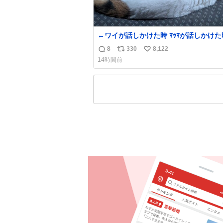
←ワイが話しかけた時 ﾏｯﾏが話し
8
330
8,122
返
リ
い
14時間前
信
ポ
い
数
ス
ね
ト
数
数