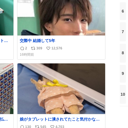
6
7
ト。
交際中 結婚して5年
す
2
309
12,576
返
リ
い
8
16時間前
産す
信
ポ
い
が
数
ス
ね
る横
ト
数
9
数
10
払い
娘がタブレットに潰されてたこと気付かなか
PR
った。 旦那だけは娘の波長を感じ取れるから
130
545
4,703