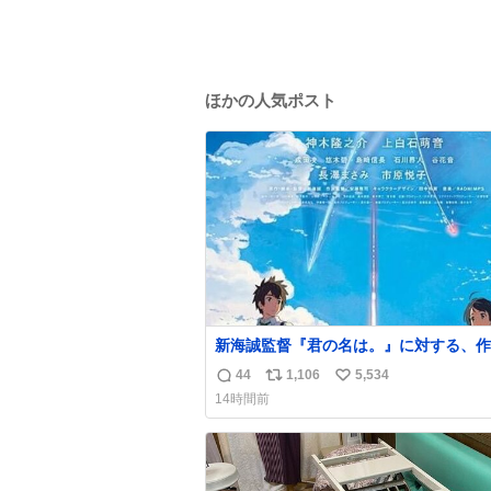
ほかの人気ポスト
新海誠監督『君の名は。』に対する、作
小川哲の分析が面白い。
44
1,106
5,534
返
リ
い
14時間前
信
ポ
い
数
ス
ね
ト
数
数