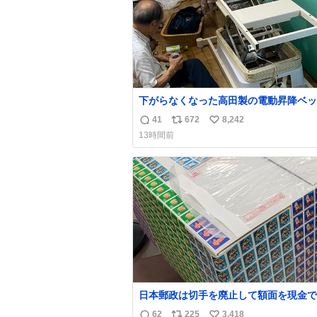
下がらなくなった高田製の電動昇降ベッ
メーカーからは、完全に見放されたんで
41
672
8,242
返
リ
い
が、 見事に85歳の父が治しました。 うちの父
13時間前
は、トヨタカローラのボディをオート生
信
ポ
い
る、工業ロボットの製作者なんですが、 父
数
ス
ね
電動ベットの配線をハンダで修理してい
ト
数
で、
数
日本郵政は切手を廃止して額面を現金で
戻せ2026 #日本郵政 @JapanPostHD_
62
225
3,418