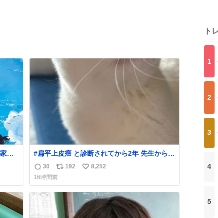
ト
1
2
3
家・
#扁平上皮癌 と診断されてから2年 先生から
「寛解でいいでしょう！」と言われました。
4
30
192
8,252
返
リ
い
がんばったね。
16時間前
信
ポ
い
数
ス
ね
5
ト
数
数