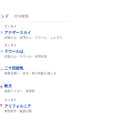
レンド
23:54
更新
エンタメ
アナザースカイ
武蔵小山
深澤さん
ラウール
ふかラウ
Snow Manラウール
どちらかがパリ
エンタメ
ラウールは
武蔵小山
ラウール
深澤辰哉
Snow Manラウール
どちらかがパリ
Snow Man
Snow Manの
Snow
二十四節気
残暑見舞い
癸丑
秋の気配を感じる
暑中見舞い
斬月
仮面ライダー
真骨彫
エンタメ
アリフォルニア
有田哲平
集団行動