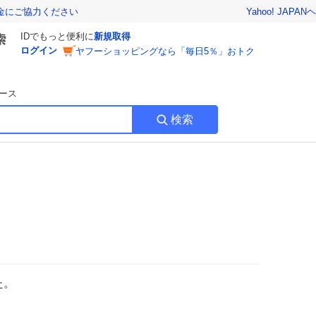
Yahoo! JAPAN
ヘ
金にご協力ください
IDでもっと便利に
新規取得
ログイン
ヤフーショッピングなら「毎日5％」おトク
ース
検索
た。