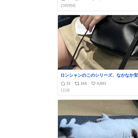
返
リ
い
15時間前
信
ポ
い
数
ス
ね
ト
数
数
ロンシャンのこのシリーズ、なかなか安
らないのにセール価格になってる🖤✨レ
32
164
4,061
返
リ
い
なのが反則級にかわいい。持ってるだけ
1日前
ーデが格上げされる。
信
ポ
い
数
ス
ね
ト
数
数