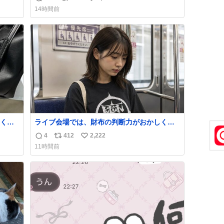
返
リ
い
声出せずともSOSが伝わったらしい。 急いで
14時間前
旦那が救出して、泣きじゃくる娘に自分も謝
信
ポ
い
って抱きしめようとしたら、ビンタされてし
数
ス
ね
まった。3回ほど。 小さい手だけど、地味に
ト
数
痛い。 その後、娘は旦那に泣きついてた。
数
くな
ライブ会場では、財布の判断力がおかしくな
ザー
る。
4
412
2,222
返
リ
い
でコ
11時間前
信
ポ
い
数
ス
ね
ト
数
数