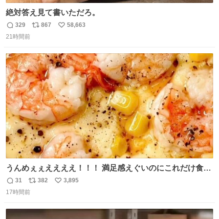
絶対答え見て書いただろ。
329
867
58,663
返
リ
い
21時間前
信
ポ
い
数
ス
ね
ト
数
数
うんめぇぇええええ！！！ 満足感えぐいのにこれだけ食べ
てりゃ痩せんの。追加でコショウ振ったらネ申😭⭐︎
31
382
3,895
返
リ
い
17時間前
信
ポ
い
数
ス
ね
ト
数