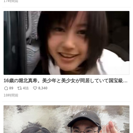
17時間前
信
ポ
い
数
ス
ね
ト
数
数
16歳の堀北真希。美少年と美少女が同居していて国宝級の
可愛さ
89
411
8,340
返
リ
い
18時間前
信
ポ
い
数
ス
ね
ト
数
数