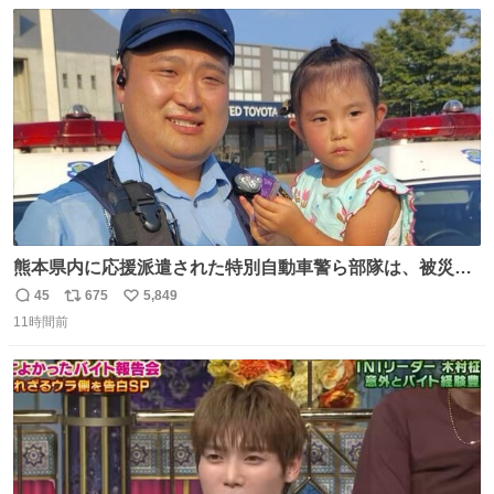
数
ス
ね
ト
数
数
熊本県内に応援派遣された特別自動車警ら部隊は、被災場
所のみならず、避難所も回りながらパトロールを行ってい
45
675
5,849
返
リ
い
ます。写真は、京都府警察の特別自動車警ら部隊が、上益
11時間前
信
ポ
い
城郡御船町内で避難している方々と交流している様子で
数
ス
ね
す。 #令和８年熊本地震 #京都府警察
ト
数
数