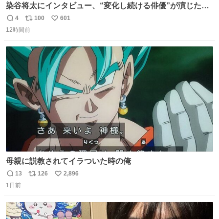
染谷将太にインタビュー、“変化し続ける俳優”が演じた
「何も変わらない主人公」 コンビニホラー『チルド』でた
4
100
601
返
リ
い
どり着いた、“無の先”とは？ - fashion-
12時間前
信
ポ
い
press.net/news/149431
数
ス
ね
ト
数
数
母親に説教されてイラついた時の俺
13
126
2,896
返
リ
い
1日前
信
ポ
い
数
ス
ね
ト
数