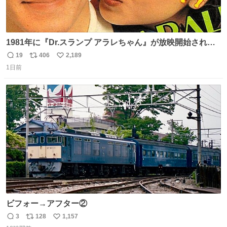
1981年に『Dr.スランプ アラレちゃん』が放映開始された
直後の鳥山明さんと、小山茉美さんです。
19
406
2,189
返
リ
い
1日前
信
ポ
い
数
ス
ね
ト
数
数
ビフォー→アフター②
3
128
1,157
返
リ
い