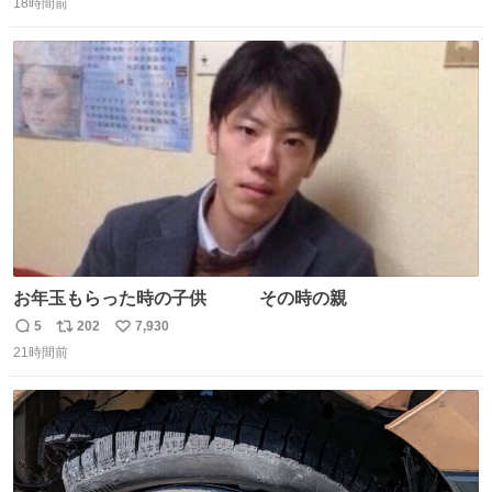
18時間前
信
ポ
い
数
ス
ね
ト
数
数
お年玉もらった時の子供 その時の親
5
202
7,930
返
リ
い
21時間前
信
ポ
い
数
ス
ね
ト
数
数