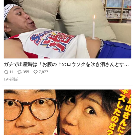
数
みがえります。
ガチで出産時は「お腹の上のロウソクを吹き消さんとする
サンシャイン池崎」だったし、お産後の股裂け状態でのト
11
355
7,877
返
リ
い
イレは「とにかく明るい安村の体勢」が1番楽
19時間前
信
ポ
い
数
ス
ね
ト
数
数