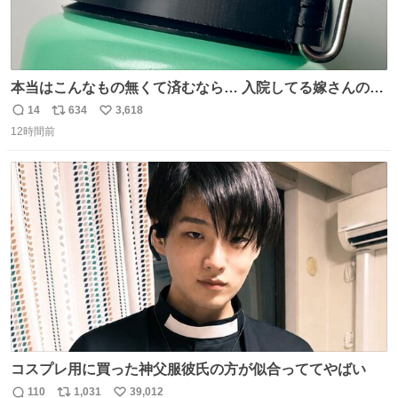
本当はこんなもの無くて済むなら… 入院してる嫁さんの病
棟、共同の冷蔵庫の中身を勝手に触る輩がおるのだけど、
14
634
3,618
返
リ
い
ナルゲンボトルの中身が減っている事案が起きたらしい。
12時間前
信
ポ
い
水に何か入れられても嫌なので3Dプリンタで 『鍵を開け
数
ス
ね
ないと蓋が回せないやつ』を作ったぞ…
ト
数
数
コスプレ用に買った神父服彼氏の方が似合っててやばい
110
1,031
39,012