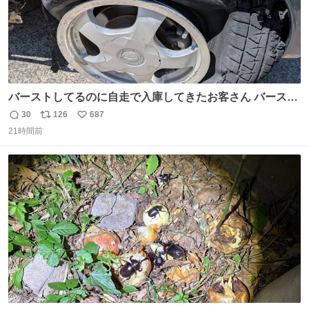
バーストしてるのに自走で入庫してきたお客さん バースト
したならその場で動かないで助け呼んで下さい😰 保険にロ
30
126
687
返
リ
い
ードサービス付いてて金銭負担も無いんですから これで走
21時間前
信
ポ
い
ると、壊さなくていい所まで壊しちゃいますから 実際、外
数
ス
ね
装ダメージ、ABSセンサ断線、ブレーキホースも傷入っち
ト
数
数
ゃってます…