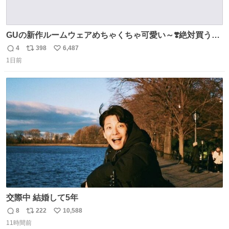
GUの新作ルームウェアめちゃくちゃ可愛い～❣️絶対買うぞ
🪿🤍 9月下旬発売🪄
4
398
6,487
返
リ
い
1日前
信
ポ
い
数
ス
ね
ト
数
数
交際中 結婚して5年
8
222
10,588
返
リ
い
11時間前
信
ポ
い