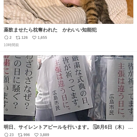
薬飲ませたら枕奪われた かわいい知能犯
2
126
1,655
返
リ
い
10時間前
信
ポ
い
数
ス
ね
ト
数
数
明日、サイレントアピールを行います。 🗓️8月6日（木） ⏰
[時間]7：45 集合 📍[場所]元安橋本通(東)側、観光船乗り場
23
996
3,889