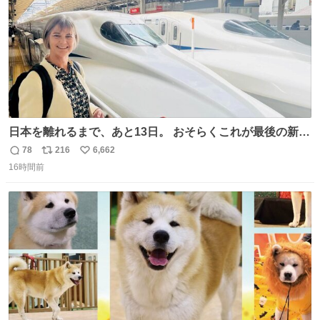
日本を離れるまで、あと13日。 おそらくこれが最後の新幹
線。駅弁には、お気に入りのうな重を。 残念ながら、富士
78
216
6,662
返
リ
い
山は今回も雲の中でした（やっぱり！）。 #私の好きな日
16時間前
信
ポ
い
本
数
ス
ね
ト
数
数