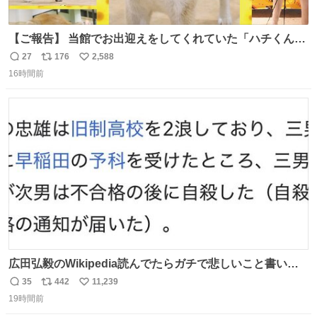
【ご報告】 当館でお出迎えをしてくれていた「ハチくん」
が8月1日に 虹の橋を渡りました🌈 たくさんの幸せを運
27
176
2,588
返
リ
い
び、たくさんのおやつを食べて、たくさん愛されたハチく
16時間前
信
ポ
い
んありがとう ハチくん大好きだよ 秋田犬の里 スタッフ一
数
ス
ね
同より 愛を込めて #秋田犬の里 #akitainu #akita #ハチくん
ト
数
数
大好き
広田弘毅のWikipedia読んでたらガチで悲しいこと書いて
あって辛い
35
442
11,239
返
リ
い
19時間前
信
ポ
い