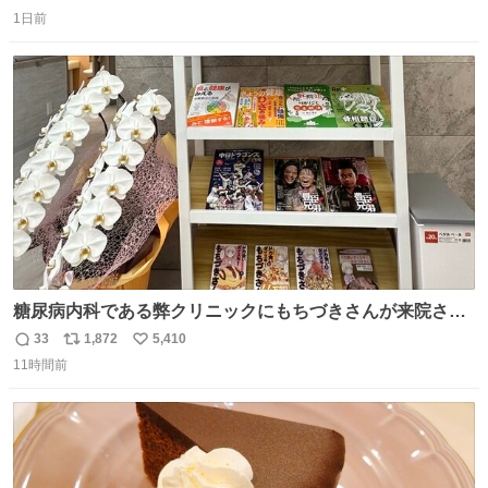
返
リ
い
1日前
信
ポ
い
数
ス
ね
ト
数
数
糖尿病内科である弊クリニックにもちづきさんが来院され
ました。
33
1,872
5,410
返
リ
い
11時間前
信
ポ
い
数
ス
ね
ト
数
数