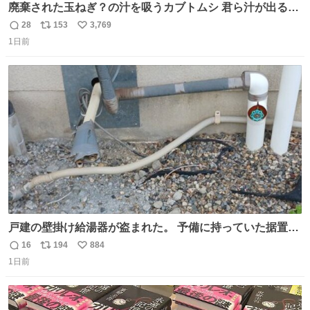
廃棄された玉ねぎ？の汁を吸うカブトムシ 君ら汁が出る植
物ならなんでもいいのかよ… まあ害虫だよねこりゃ 他には
28
153
3,769
返
リ
い
カナブンや黒ゴキが来ていた
1日前
信
ポ
い
数
ス
ね
ト
数
数
戸建の壁掛け給湯器が盗まれた。 予備に持っていた据置給
湯器があったのでガスやさんに設置してもらった。 工事費
16
194
884
返
リ
い
9万円。 痛い出費。 防犯カメラ設置した。 物騒な時代にな
1日前
信
ポ
い
ったな。 昔は給湯器盗むとか聞いたことなかったな。
数
ス
ね
ト
数
数