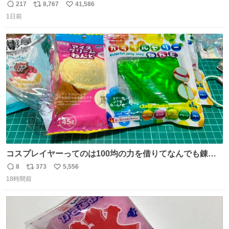
217
8,767
41,586
返
リ
い
1日前
信
ポ
い
数
ス
ね
ト
数
数
コスプレイヤーってのは100均の力を借りてなんでも錬成
できるんですよねビフォーアフター
8
373
5,556
返
リ
い
18時間前
信
ポ
い
数
ス
ね
ト
数
数