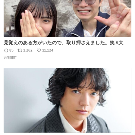
見覚えのある方がいたので、取り押さえました。笑 #大追
跡 #鈴木浩文 さん
85
1,262
11,124
返
リ
い
9時間前
信
ポ
い
数
ス
ね
ト
数
数