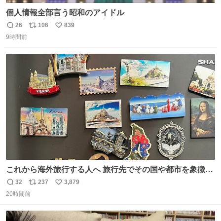
個人情報全部言う昭和のアイドル
26
106
839
返
リ
い
9時間前
信
ポ
い
数
ス
ね
ト
数
数
これから海外旅行する人へ 旅行先でその国や都市を象徴す
る マグネットを買って欲しい。 僕は交換留学してた1年間
32
237
3,879
返
リ
い
で20カ国回ったけど、旅行先で必ずマグネットを買い、今
20時間前
信
ポ
い
は家の冷蔵庫に貼ってる。 交換留学が終わって1年経つけ
数
ス
ね
どそれぞれのマグネットを見る度に旅の思い出が鮮明によ
ト
数