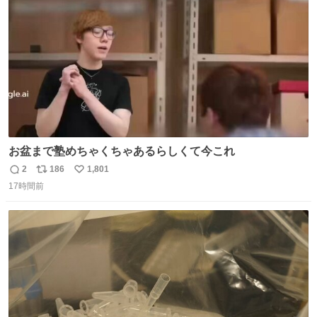
数
お盆まで塾めちゃくちゃあるらしくて今これ
2
186
1,801
返
リ
い
17時間前
信
ポ
い
数
ス
ね
ト
数
数