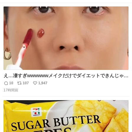
数
ス
ね
ト
数
数
え…凄すぎwwwwwwメイクだけでダイエットできんじゃん
😭
10
107
1,947
返
リ
い
17時間前
信
ポ
い
数
ス
ね
ト
数
数