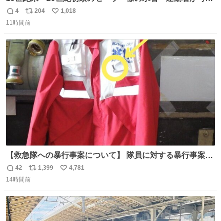
愛くて100年以上前とは思えないデザイン。当時女性や子
4
204
1,018
返
リ
い
どものファッションにマリンルックが取り入れられるよう
11時間前
信
ポ
い
になり、その後、通学服や運動着、水着にも広がっていっ
数
ス
ね
たそう。紫外線が気になる現代なら、ラッシュガード感覚
ト
数
数
で着られそうですね。
【救急隊への暴行事案について】 隊員に対する暴行事案
が、令和7年度の6件に対し、令和8年度は現在既に4件発生
42
1,399
4,781
返
リ
い
しています。 特に、この4日間で救急隊員に対する暴行事
14時間前
信
ポ
い
案が立て続けに2件発生しています。 このような行為に対
数
ス
ね
して隊員の安全を守るために、法的措置も辞さず毅然と対
ト
数
数
応していきます。