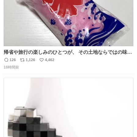
帰省や旅行の楽しみのひとつが、 その土地ならではの味。
この夏、みなさんのおすすめのご当地アイスはあります
126
1,126
4,462
返
リ
い
か？ 九州の夏といえば、これ！ 地元の定番でも、旅先で出
16時間前
信
ポ
い
会ったお気に入りでも、ぜひ教えてください🍨
数
ス
ね
ト
数
数