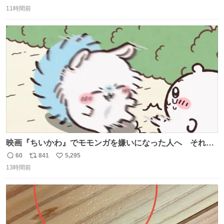
返
リ
い
前ベンチ周辺 声は上げません。ただ、静かに立ちます。お
11時間前
信
ポ
い
近くの方、ぜひ。
数
ス
ね
ト
数
数
映画『ちいかわ』でモモンガを嫌いになった人へ それで
も愛される理由と可能性 kai-you.net/article/96186 『映画
60
841
5,295
返
リ
い
ちいかわ 人魚の島のひみつ』を3回観て、原作も追ってい
13時間前
信
ポ
い
る筆者が、モモンガの名誉回復を試みようとする記事で
数
ス
ね
す。ちいかわ初心者向けです🖊
ト
数
数