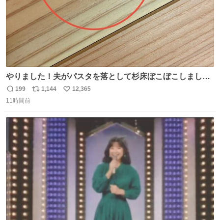
やりました！夫がパスタを落として杉床ぼこぼこしまし
た！よかったーーー！ファーストぼこぼこ自分じゃなく
199
1,144
12,365
返
リ
い
て！これで第二波いつでもいけます！！！✌️いやーほっと
11時間前
信
ポ
い
した！ 杉床を採用しようとしている方々へ忠告です。杉床
数
ス
ね
は乾燥パスタに負けます。豆腐くらいやわやわです。
ト
数
数