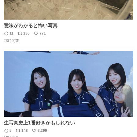
意味がわかると怖い写真
11
136
771
返
リ
い
23時間前
信
ポ
い
数
ス
ね
ト
数
数
生写真史上1番好きかもしれない
5
148
3,299
返
リ
い