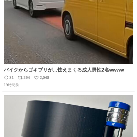
ト
数
数
バイクからゴキブリが…怯えまくる成人男性2名wwww
31
294
2,048
返
リ
い
19時間前
信
ポ
い
数
ス
ね
ト
数
数