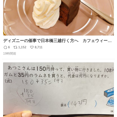
ディズニーの催事で日本橋三越行く方へ カフェウィーン
のザッハトルテを食べてください
6
1,152
8,711
返
リ
い
19時間前
信
ポ
い
数
ス
ね
ト
数
数