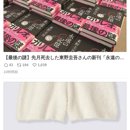
【最後の謎】先月死去した東野圭吾さんの新刊「永遠の記
憶」発売 代表作「ガリレオ」シリーズ最新作
43
194
1,039
返
リ
い
news.livedoor.com/article/detail… 68歳で亡くなった作家
10時間前
信
ポ
い
の東野圭吾さんの新刊が発売された。5日は発売されたば
数
ス
ね
かりの新刊も加わり、多くのファンが足を運んでいた。
ト
数
数