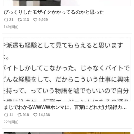
びっくりしたモザイクかかってるのかと思った
21
113
9,929
返
リ
い
14時間前
信
ポ
い
数
ス
ね
ト
数
数
まじでわかるWWWWホンマに、言葉にどれだけ説得力を
持たせるかだし、自分でそれが本当だと信じないと相手も
11
918
14,136
返
リ
い
騙せられん 私なんか就活中に存在しない記憶作り出してた
22時間前
信
ポ
い
WWWW
数
ス
ね