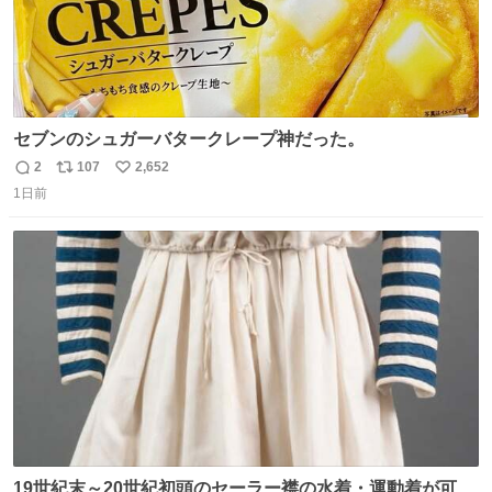
セブンのシュガーバタークレープ神だった。
2
107
2,652
返
リ
い
1日前
信
ポ
い
数
ス
ね
ト
数
数
19世紀末～20世紀初頭のセーラー襟の水着・運動着が可可