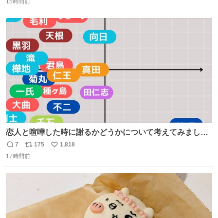
15時間前
信
ポ
い
数
ス
ね
ト
数
数
恋人と喧嘩した時に謝るかどうかについて考えてみました
💭 ▶︎自分から謝る or 悪くないなら謝らない ▶︎ねちねちす
7
175
1,818
返
リ
い
る or さっぱりしている 個人的見解です！色々と許してく
17時間前
信
ポ
い
ださい！
数
ス
ね
ト
数
数