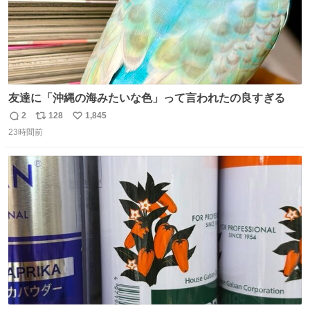
友達に「沖縄の海みたいな色」って言われたの良すぎる
2
128
1,845
返
リ
い
23時間前
信
ポ
い
数
ス
ね
ト
数
数