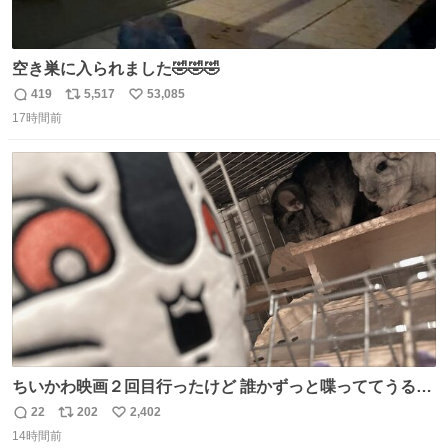
空き巣に入られました🤣🤣🤣
419
5,517
53,085
返
リ
い
17時間前
信
ポ
い
数
ス
ね
ト
数
数
ちいかわ映画２回目行ったけど 誰かずっと喋っててうるさ
かった 許せねえ
22
202
2,402
返
リ
い
14時間前
信
ポ
い