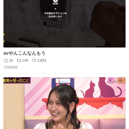
avやんこんなんもう
10
140
2,852
返
リ
い
15時間前
信
ポ
い
数
ス
ね
ト
数
数