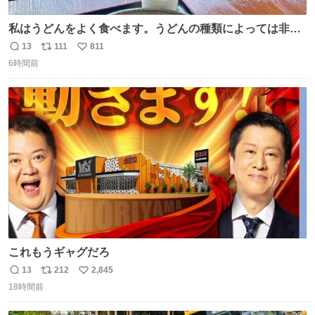
私はうどんをよく食べます。うどんの種類によっては非常
食にもなります。生うどんは消費期限が短く、冷凍うどん
13
111
811
返
リ
い
は長持ちする代わりに停電に弱いので、乾麺タイプのうど
6時間前
信
ポ
い
んなら水分が少なく長期保存するのにおすすめです。アル
数
ス
ね
ファ化米や缶詰など、色々な非常食がありますが、うどん
ト
数
数
もいかがでしょうか？
これもうギャグだろ
13
212
2,845
返
リ
い
18時間前
信
ポ
い
数
ス
ね