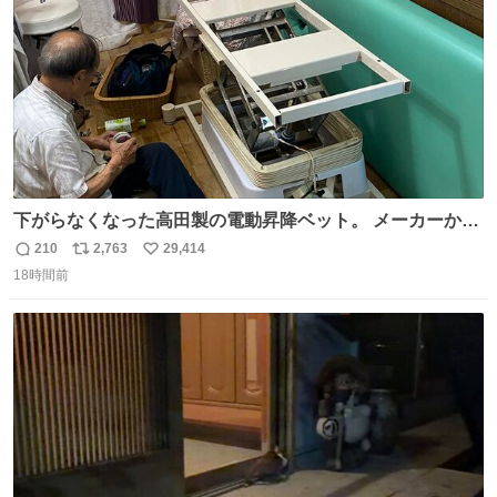
下がらなくなった高田製の電動昇降ベット。 メーカーから
は、完全に見放されたんですが、 見事に85歳の父が治しま
210
2,763
29,414
返
リ
い
した。 うちの父は、トヨタカローラのボディをオート生産
18時間前
信
ポ
い
する、工業ロボットの製作者なんですが、 父が電動ベット
数
ス
ね
の配線をハンダで修理している横で、
ト
数
数