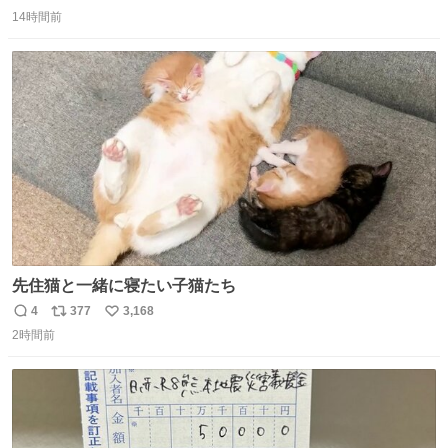
返
リ
い
14時間前
信
ポ
い
数
ス
ね
ト
数
数
先住猫と一緒に寝たい子猫たち
4
377
3,168
返
リ
い
2時間前
信
ポ
い
数
ス
ね
ト
数
数