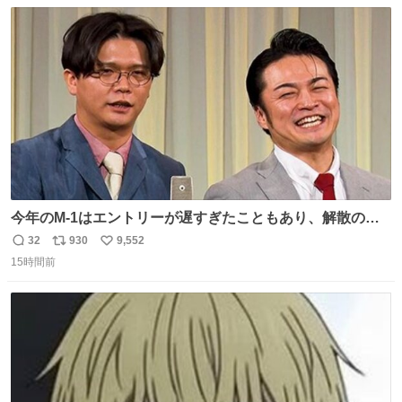
数
ス
ね
は1人あたり上限1万円、国際線は上限2万円まで支払う。
ト
数
数
今年のM-1はエントリーが遅すぎたこともあり、解散の可
能性を作り出してからのスタート！！ 遅くなって申し訳な
32
930
9,552
返
リ
い
い🙏 エントリーナンバーは「GO!無策!」でかなり覚えやす
15時間前
信
ポ
い
い！応援をお願いすることになりそう！！
数
ス
ね
ト
数
数