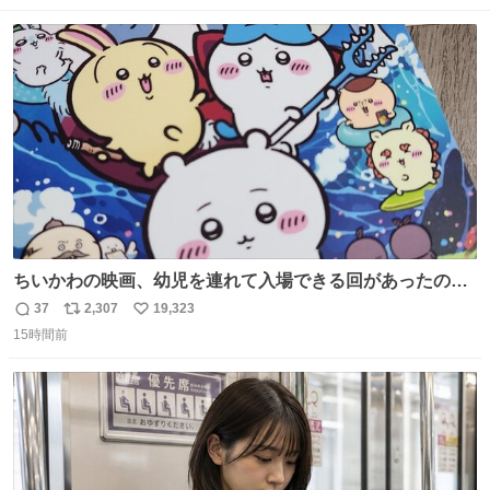
数
ス
ね
ト
数
数
ちいかわの映画、幼児を連れて入場できる回があったので
子どもを連れて観てきたんですけど、セイレーンの登場シ
37
2,307
19,323
返
リ
い
ーンで場内のベビーが一斉に泣き出してたのがとてもよい
15時間前
信
ポ
い
映画体験でした。
数
ス
ね
ト
数
数