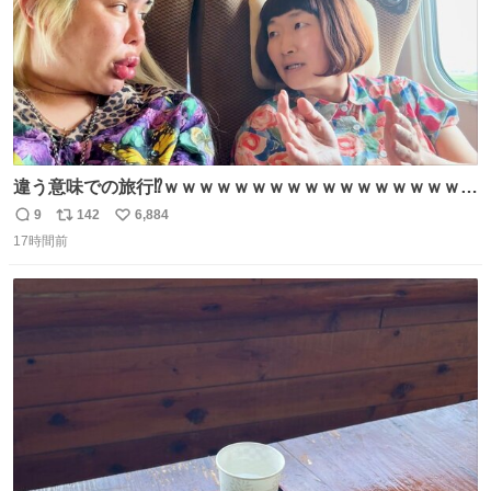
違う意味での旅行⁉️ｗｗｗｗｗｗｗｗｗｗｗｗｗｗｗｗｗｗ
ｗ
9
142
6,884
返
リ
い
17時間前
信
ポ
い
数
ス
ね
ト
数
数