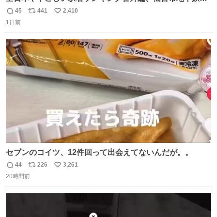
内駅
45
441
2,410
返
リ
い
1日前
信
ポ
い
数
ス
ね
ト
数
数
セブンのコイツ、12件回って出会えてないんだが。。
44
226
3,261
返
リ
い
20時間前
信
ポ
い
数
ス
ね
ト
数
数