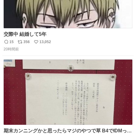
交際中 結婚して5年
15
356
13,052
返
リ
い
20時間前
信
ポ
い
数
ス
ね
ト
数
数
期末カンニングかと思ったらマジのやつで草 B4でIDMって