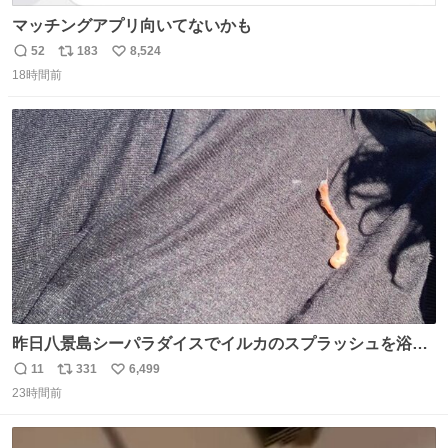
マッチングアプリ向いてないかも
52
183
8,524
返
リ
い
18時間前
信
ポ
い
数
ス
ね
ト
数
数
昨日八景島シーパラダイスでイルカのスプラッシュを浴び
たらゲソのおまけがついてきました。誰の食べカスかわか
11
331
6,499
返
リ
い
らないけど、とても愛おしいです。こんなおまけまで付け
23時間前
信
ポ
い
てもらって感謝しかありません。 #ふれあいラグーン #横
数
ス
ね
浜八景島シーパラダイス
ト
数