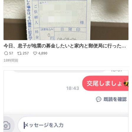
今日、息子が地震の募金したいと家内と郵便局に行ったみ
たいです。おもちゃとか買う選択肢もあったと思うけど、
57
257
4,890
返
リ
い
自分で貯めてた2万円を役に立てて欲しい、みんなも元気
18時間前
信
ポ
い
になって欲しいと。家内も一緒に募金したので、自分も何
数
ス
ね
かできたらなぁと思いました。
ト
数
数