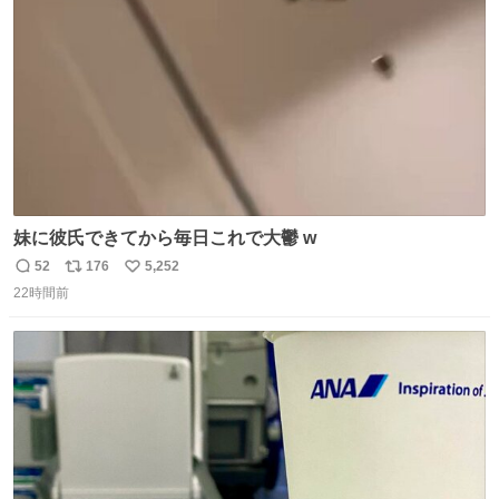
数
妹に彼氏できてから毎日これで大鬱 w
52
176
5,252
返
リ
い
22時間前
信
ポ
い
数
ス
ね
ト
数
数