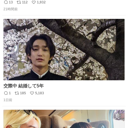
ことはおそらく就職だし、内定取り消し？ それと夏休み期
13
112
1,932
返
リ
い
間の停学って無意味じゃね？
21時間前
信
ポ
い
数
ス
ね
ト
数
数
交際中 結婚して5年
1
185
5,183
返
リ
い
1日前
信
ポ
い
数
ス
ね
ト
数
数