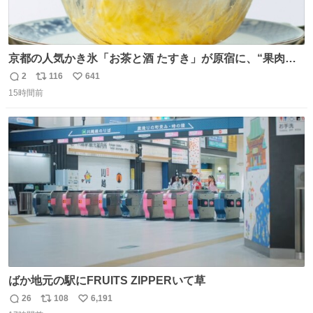
京都の人気かき氷「お茶と酒 たすき」が原宿に、“果肉た
っぷり”夏限定アップルマンゴー＆定番ほうじ茶みつ -
2
116
641
返
リ
い
fashion-press.net/news/149581
15時間前
信
ポ
い
数
ス
ね
ト
数
数
ばか地元の駅にFRUITS ZIPPERいて草
26
108
6,191
返
リ
い