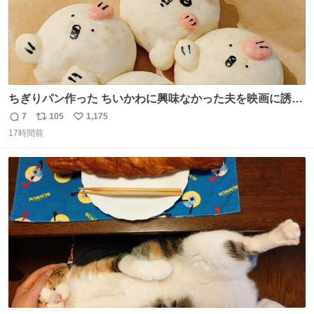
ちぎりパン作った ちいかわに興味なかった夫を映画に誘い
出すことに成功したからさァ、永遠のいのち食べさせてか
7
105
1,175
返
リ
い
ら観に行くねッ🎫
17時間前
信
ポ
い
数
ス
ね
ト
数
数