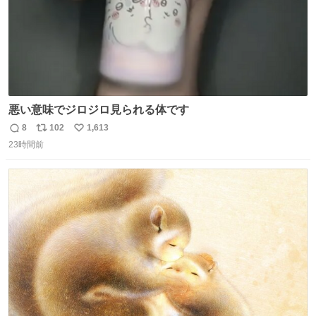
悪い意味でジロジロ見られる体です
8
102
1,613
返
リ
い
23時間前
信
ポ
い
数
ス
ね
ト
数
数