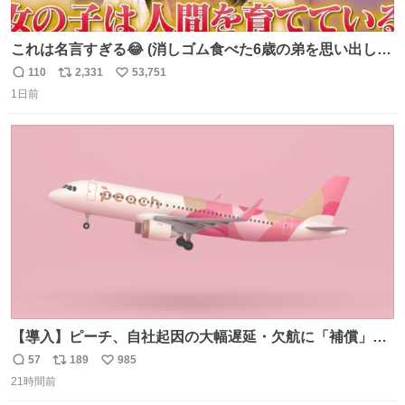
これは名言すぎる😂 (消しゴム食べた6歳の弟を思い出しな
がら)
110
2,331
53,751
返
リ
い
1日前
信
ポ
い
数
ス
ね
ト
数
数
【導入】ピーチ、自社起因の大幅遅延・欠航に「補償」開
始へ news.livedoor.com/article/detail… 同社に起因する理
57
189
985
返
リ
い
由によって大幅遅延や欠航が発生した場合、乗客が負担し
21時間前
信
ポ
い
た宿泊費や交通費を、領収書の事後申請に基づき、国内線