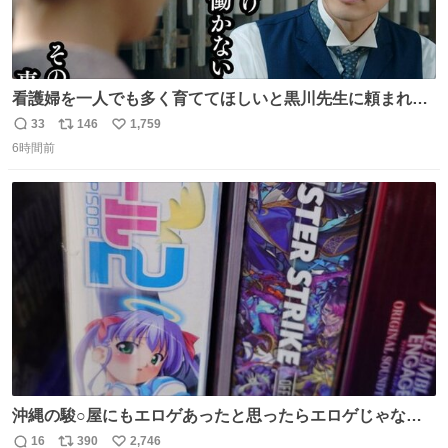
看護婦を一人でも多く育ててほしいと黒川先生に頼まれ、
１年間だけ黒川病院で働くことにしたりん。 直美はその１
33
146
1,759
返
リ
い
年間で恵風看護婦会を立て直すと話しました。 👇このシー
6時間前
信
ポ
い
ンをぜひ本編で web.nhk/tv/an/kazekaor… #朝ドラ #風薫
数
ス
ね
る 見上愛 上坂樹里 平埜生成
ト
数
数
沖縄の駿○屋にもエロゲあったと思ったらエロゲじゃなか
った
16
390
2,746