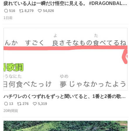
疲れている人は一瞬だけ悟空に見える。 #DRAGONBALL
#ドラゴンボール
516
8,279
54,026
返
リ
い
1日前
信
ポ
い
数
ス
ね
ト
数
数
ハチワレのくつずれをずっと聞いてると、1番と2番の歌詞
のこの赤線の部分、本来なら絶対逆の方が歌詞の意味合っ
13
276
5,319
返
リ
い
てるのに急に話変えてるよねw晴れだっけ？雨だっけ？っ
20時間前
信
ポ
い
て言ってるのに急に食べ物の話になったり何食べたっけ？
数
ス
ね
って言ってるのに急に天気の話になったりとかwでもそこ
ト
数