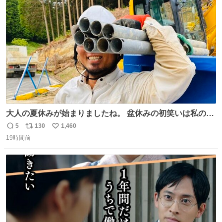
ト
数
数
大人の夏休みが始まりましたね。 盆休みの初笑いは私の現
場コスプレ マスターイーでお願いします！！
5
130
1,460
返
リ
い
19時間前
信
ポ
い
数
ス
ね
ト
数
数