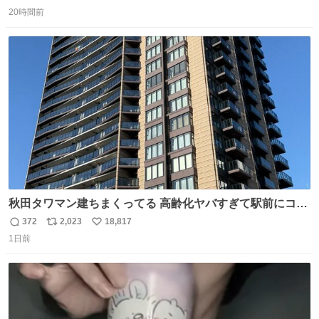
返
リ
い
20時間前
信
ポ
い
数
ス
ね
ト
数
数
秋田タワマン建ちまくってる 高齢化ヤバすぎて駅前にコン
パクトシティつくって高齢者を住ませる考えらしい 病院も
372
2,023
18,817
返
リ
い
全部駅前にある
1日前
信
ポ
い
数
ス
ね
ト
数
数