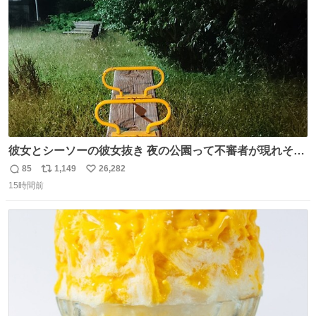
数
彼女とシーソーの彼女抜き 夜の公園って不審者が現れそう
で怖いんだよな
85
1,149
26,282
返
リ
い
15時間前
信
ポ
い
数
ス
ね
ト
数
数