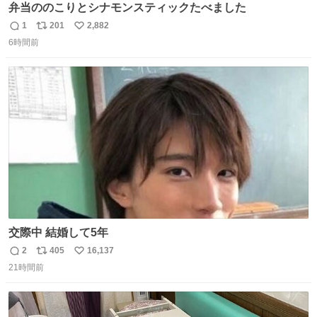
弁当ののこりとシナモンスティックたべました
1
201
2,882
返
リ
い
6時間前
信
ポ
い
数
ス
ね
ト
数
数
交際中 結婚して5年
2
405
16,137
返
リ
い
21時間前
信
ポ
い
数
ス
ね
ト
数
数