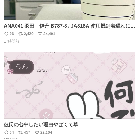
ANA041 羽田→伊丹 B787-8 / JA818A 使用機到着遅れにつ
き 「安全に支障ない範囲で1分1秒でも遅延回復に努めてお
96
2,420
24,491
返
リ
い
ります」と機長の気合い十分！ が、フライトは順調に進み
17時間前
信
ポ
い
すぎ… 「飛ばしすぎたせいか現在奈良県上空での待機を命
数
ス
ね
じられております」 でコンソメスープ吹き出しそうになり
ト
数
数
ましたw
彼氏の心中したい理由やばくて草
34
457
22,164
返
リ
い