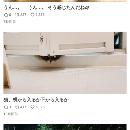
うん…。 うん…。 そう感じたんだね🌿
6
237
1,378
返
リ
い
7時間前
信
ポ
い
数
ス
ね
ト
数
数
猫、横から入るか下から入るか
3
417
6,928
返
リ
い
19時間前
信
ポ
い
数
ス
ね
ト
数