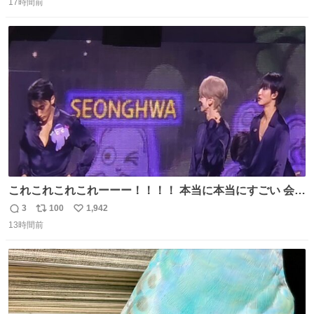
17時間前
信
ポ
い
数
ス
ね
ト
数
数
これこれこれこれーーー！！！！ 本当に本当にすごい 会場
揺れてた
3
100
1,942
返
リ
い
13時間前
信
ポ
い
数
ス
ね
ト
数
数