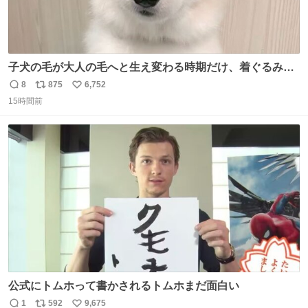
子犬の毛が大人の毛へと生え変わる時期だけ、着ぐるみを
着てるように見える良さがあります
8
875
6,752
返
リ
い
15時間前
信
ポ
い
数
ス
ね
ト
数
数
公式にトムホって書かされるトムホまだ面白い
1
592
9,675