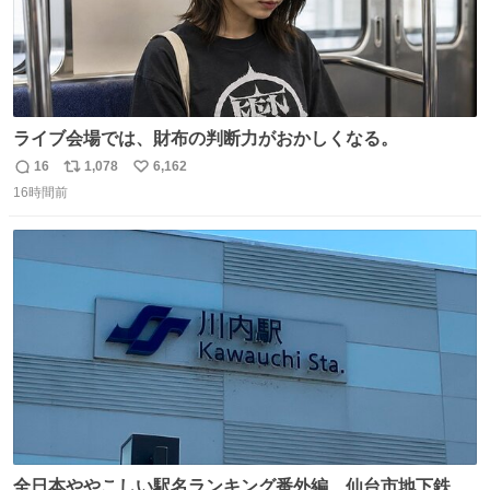
ライブ会場では、財布の判断力がおかしくなる。
16
1,078
6,162
返
リ
い
16時間前
信
ポ
い
数
ス
ね
ト
数
数
全日本ややこしい駅名ランキング番外編、仙台市地下鉄川