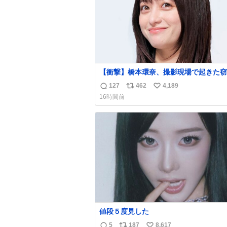
【衝撃】橋本環奈、撮影現場で起きた窃
件を明かす「警察が来てました」
127
462
4,189
返
リ
い
news.livedoor.com/article/detail… 橋本は
16時間前
「撮影現場で照明さんのケーブルが盗ま
信
ポ
い
て…。廃工場とかで撮影してたんですけ
数
ス
ね
警察が来てました」と述懐。専門家も「
ト
数
価値が上がってるんですよね…」と反応
数
た。
値段５度見した
5
187
8,617