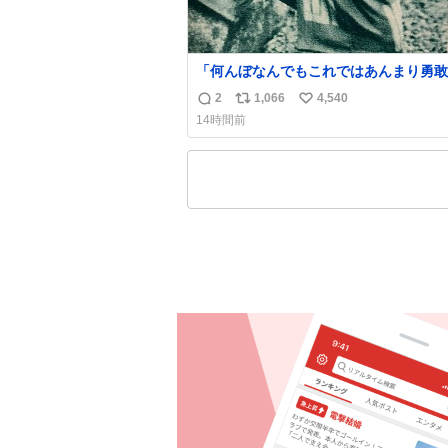
「何んぼなんでもこれではあんまり勇敢
ます。」 女性の立ち振る舞い指南コーナー
2
1,066
4,540
返
リ
い
で、大股を「下品」や「はしたない」と
14時間前
言葉を使わず「勇敢すぎます」と洒落っ
信
ポ
い
っぷりにたしなめる当時の言葉選びよ 
数
ス
ね
ぎます、使っていきたい… （昭和4年婦
ト
数
楽部新年号より）
数