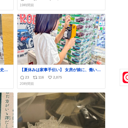
返
リ
い
19時間前
信
ポ
い
数
ス
ね
ト
数
数
史が
【夏休みは家事手伝い】 女房が娘に、働いた
らバイト代もらえば？と言ったら、娘は、い
23
116
2,075
返
リ
い
らない、と言って黙々と働いてくれました。
20時間前
あとでソフトクリーム買ってやろうと思いま
信
ポ
い
した。
数
ス
ね
ト
数
数