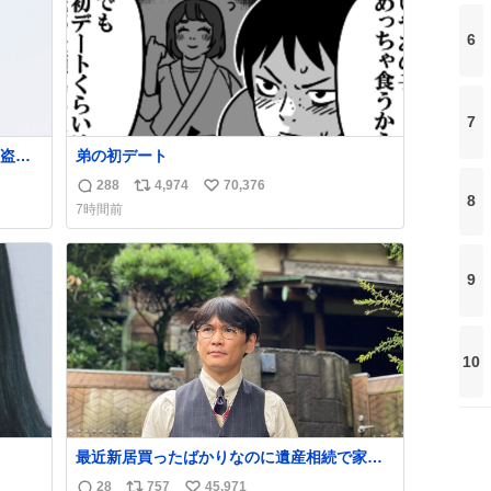
6
7
盗事
弟の初デート
288
4,974
70,376
返
リ
い
8
7時間前
れ
信
ポ
い
ど。
数
ス
ね
銅の
ト
数
9
し
数
10
最近新居買ったばかりなのに遺産相続で家も
らっちゃった長男
28
757
45,971