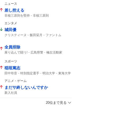
高島忠夫
高嶋政宏
髙嶋政宏
ニュース
最期の最期まで...
おしどり夫婦
最期まで
差し控える
非核三原則を堅持
非核三原則
広島平和記念式典
エンタメ
城田優
クリスティーヌ
飯田栞月
ファントム
加藤和樹
小南満佑子
栞月
天使の歌声
ミュージカル
2027年10月
全身全霊
全員排除
座り込んで闘う!
広島県警
極左活動家
座り込んで闘う
座り込んで
広島市中区
スポーツ
稲垣篤志
田中玲音
特別指定選手
明治大学
東海大学
JFA
2029年
Jリーグ
サッカー
アニメ・ゲーム
まだサ終しないんですか
新入社員
20位まで見る