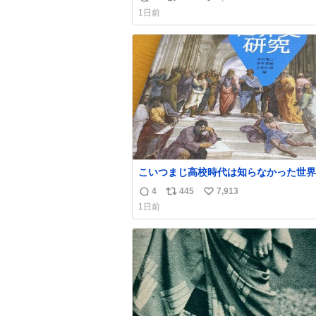
返
リ
い
1日前
信
ポ
い
数
ス
ね
ト
数
数
こいつまじ高校時代は知らなかった世界
溢れすぎてて𝑩𝑰𝑮 𝑳𝑶𝑽𝑬＿＿
4
445
7,913
返
リ
い
1日前
信
ポ
い
数
ス
ね
ト
数
数