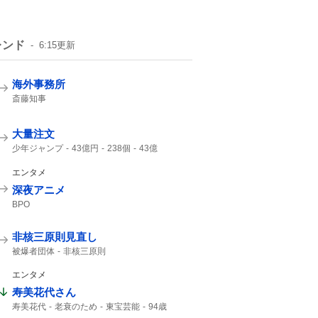
レンド
6:15
更新
海外事務所
斎藤知事
大量注文
少年ジャンプ
43億円
238個
43億
ジャンプ
ジャンプ+
エンタメ
深夜アニメ
BPO
非核三原則見直し
被爆者団体
非核三原則
エンタメ
寿美花代さん
寿美花代
老衰のため
東宝芸能
94歳