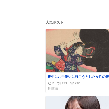
人気ポスト
夜中にお手洗いに行こうとした女性の後
突如現れ、髪の毛にガブリと嚙みついた
2
133
732
返
リ
い
は、「髪切」という真っ黒なモンスター
3時間前
をアップでみるとちょっと怖い、正体不
信
ポ
い
キャラクターです。原宿の太田記念美術
数
ス
ね
開催中の「アニマル＆モンスター」展に
ト
数
8/23まで展示しています。
数