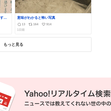
すぎ
意味がわかると怖い写真
13
164
914
返
リ
い
いう
1日前
気た
信
ポ
い
勇敢す
数
ス
ね
人倶
ト
数
もっと見る
数