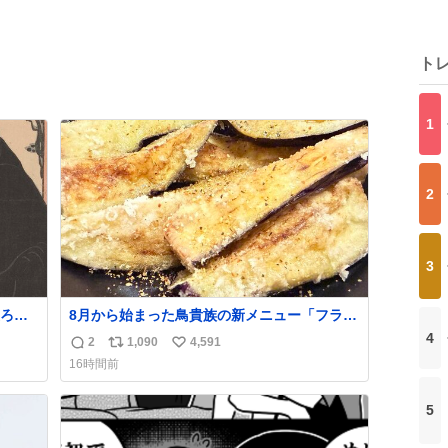
ト
1
2
3
ろに
8月から始まった鳥貴族の新メニュー「フライ
の
ド茄子」がうますぎでした 信じて……
4
2
1,090
4,591
返
リ
い
。顔
16時間前
明の
信
ポ
い
館で
数
ス
ね
て
5
ト
数
数