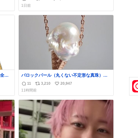
返
リ
い
わせだもん՞ o̴̶̷̥ ̫ o̴̶̷̥ ՞
1日前
信
ポ
い
数
ス
ね
ト
数
数
全く
バロックパール（丸くない不定形な真珠）を
溶けたアイスや飴玉、雲、アヒルに見立てて
11
3,210
20,947
返
リ
い
ジュエリーデザイナー、Ben Choi 蔡俊文さん
11時間前
の作品。 instagram.com/bcjoaillerie/
信
ポ
い
数
ス
ね
ト
数
数