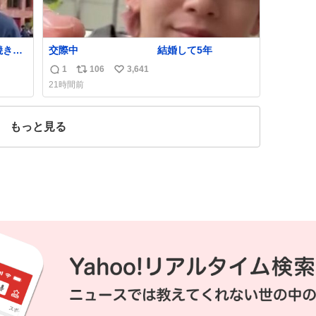
焼きも
交際中 結婚して5年
や枝豆
1
106
3,641
返
リ
い
と進
21時間前
信
ポ
い
きに
数
ス
ね
た
ト
数
もっと見る
数