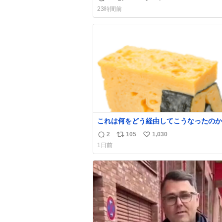
返
リ
い
23時間前
信
ポ
い
数
ス
ね
ト
数
数
これは何をどう経由してこうなったのか
わからない構造のすしざんまいの玉子
2
105
1,030
返
リ
い
1日前
信
ポ
い
数
ス
ね
ト
数
数