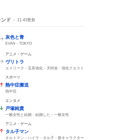
レンド
11:43
更新
灰色と青
EVAN
TOKYO
アニメ・ゲーム
ヴリトラ
エイリーク
宝具強化
天特攻
強化クエスト
戴冠戦
UC
インドラ
11th
スポーツ
熱中症搬送
熱中症
エンタメ
戸塚純貴
一般女性と結婚
結婚した
一般女性
アニメ・ゲーム
タル子マン
タルトマン
ハイラ
タル子
新キャラクター