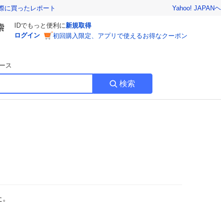
Yahoo! JAPAN
ヘ
実際に買ったレポート
IDでもっと便利に
新規取得
ログイン
初回購入限定、アプリで使えるお得なクーポン
ース
検索
た。