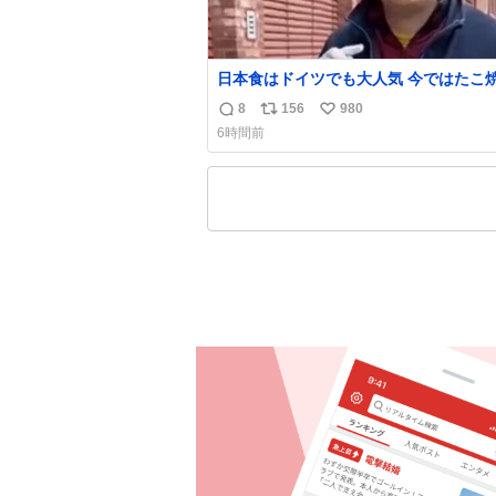
日本食はドイツでも大人気 今ではたこ
入手可能ですが、🥑や🌽、ウィンナー
8
156
980
返
リ
い
などが入っているオリジナルたこ焼きへ
6時間前
化 大使館の広報課長ハインリッヒは、日本で
信
ポ
い
たこ焼きに心奪われ、ベルリンにいたと
数
ス
ね
は出店で焼いてました👏（ええ笑顔や） #
ト
数
こ焼きの日
数