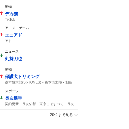
シス
5人目
動物
デカ猫
TikTok
アニメ・ゲーム
エニアド
アド
ニュース
剣持刀也
動物
保護犬トリミング
森本慎太郎(SixTONES)
森本慎太郎
相葉
24時間テレビ49
相葉雅紀
24時間テレビ
スポーツ
長友選手
契約更新
長友佑都
東京こそすべて
長友
20位まで見る