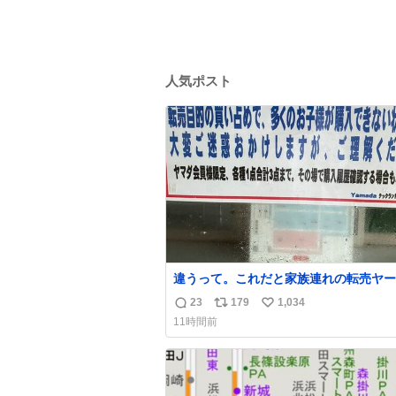
人気ポスト
違うって。これだと家族連れの転売ヤー
ってかれるだけ。 ポケカと同じで浅は
23
179
1,034
返
リ
い
る💦
11時間前
信
ポ
い
数
ス
ね
ト
数
数