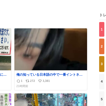
ト
1
2
3
に持
俺の知っている日本語の中で一番イントネー
かすぎ
ションが可愛い
1
272
3,381
4
返
リ
い
21時間前
信
ポ
い
数
ス
ね
ト
数
5
数