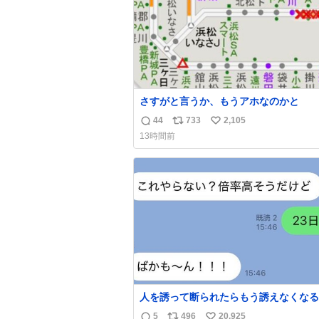
さすがと言うか、もうアホなのかと
44
733
2,105
返
リ
い
13時間前
信
ポ
い
数
ス
ね
ト
数
数
人を誘って断られたらもう誘えなくなる
人、これ見て元気出してほしい
5
496
20,925