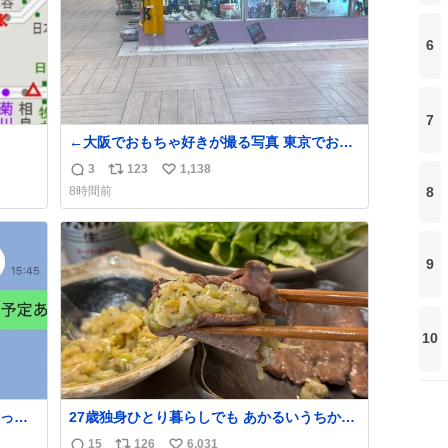
6
7
←大阪でおもちゃ好きが撮る写真 東京でおも
ちゃ好きが撮る写真→
3
123
1,138
返
リ
い
8
8時間前
信
ポ
い
数
ス
ね
ト
数
数
9
10
って
27歳独身ひとり暮らしでも あかるいうちから
呑みながらキッチンでひとり焼肉できてしあ
15
126
6,031