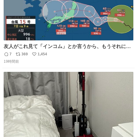
友人がこれ見て「インコム」とか言うから、もうそれにし
か見えなくなっちゃった。
7
369
1,454
返
リ
い
19時間前
信
ポ
い
数
ス
ね
ト
数
数