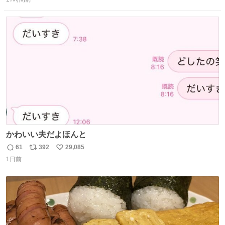
信
ポ
い
数
ス
ね
ト
数
数
かわいい夫だよほんと
61
392
29,085
返
リ
い
1日前
信
ポ
い
数
ス
ね
ト
数
数