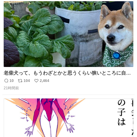
ト
数
数
老柴犬って、もうわざとかと思うくらい狭いところに自ら
はまりにいくじゃないですか？ 今朝ガーデニングしてる飼
10
104
2,464
返
リ
い
い主の間にはまってきて、最高に可愛かった♥️
21時間前
信
ポ
い
数
ス
ね
ト
数
数