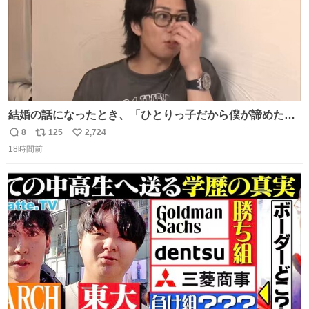
結婚の話になったとき、「ひとりっ子だから僕が諦めた瞬
間に一族が潰える」「死ぬとき1人とか嫌」だから結婚願
8
125
2,724
返
リ
い
望は"ある"って答えたものの、結局「（結婚は）向いてね
18時間前
信
ポ
い
ぇのかもしれない」で締める北山くん、きっといろいろ考
数
ス
ね
えて言葉を選んで、まるく収めてくれたんだなと思った
ト
数
数