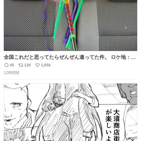
全国これだと思ってたらぜんぜん違ってた件。 ロケ地：広
島
45
126
1,056
返
リ
い
12時間前
信
ポ
い
数
ス
ね
ト
数
数