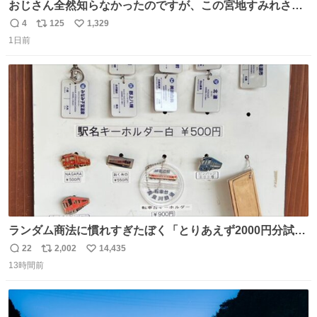
おじさん全然知らなかったのですが、この宮地すみれさん
（日向坂46）はマリサポだったのですね。 カメラ目線でに
4
125
1,329
返
リ
い
っこりしていただいたので撮影したものの、全然誰だか知
1日前
信
ポ
い
りませんでした。 マリサポらしいのでこれからは名前覚え
数
ス
ね
ます！！
ト
数
数
ランダム商法に慣れすぎたぼく「とりあえず2000円分試し
てみるか…」 駅員さん「どれが欲しいの？」 ぼく「えっ
22
2,002
14,435
返
リ
い
良いんですか？」 駅員さん「何が…？？」 やっぱランダム
13時間前
信
ポ
い
って悪い文化だ
数
ス
ね
わ！！！！！！！！！！！！！！！！！！！！
ト
数
数