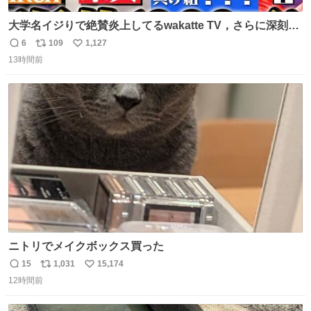
大学名イジりで絶賛炎上してるwakatte TV，さらに深刻な
問題はこっちでは？ ・都内の特定企業に入るのを極度に推
6
109
1,127
返
リ
い
奨し，それ以外の地域で堅実に生きるのを周縁化する ・恋
13時間前
信
ポ
い
愛にかまけ，「陽キャラ」として振る舞うのを極端に中心
数
ス
ね
化する ・院生が研究環境を求め他大学に移るのを批判する
ト
数
数
過去例↓
ニトリでメイクボックス買った
15
1,031
15,174
返
リ
い
12時間前
信
ポ
い
数
ス
ね