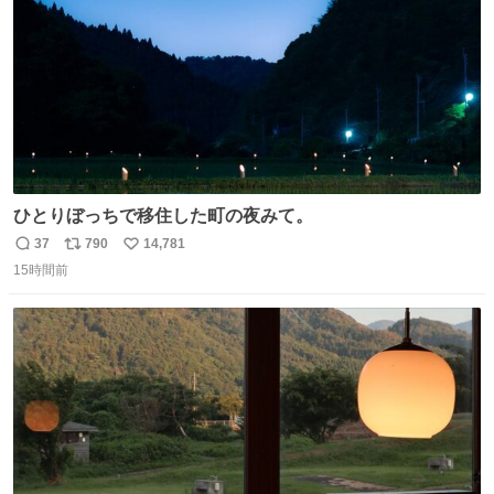
ひとりぼっちで移住した町の夜みて。
37
790
14,781
返
リ
い
15時間前
信
ポ
い
数
ス
ね
ト
数
数