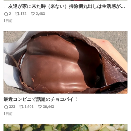
←友達が家に来た時（来ない）掃除機丸出しは生活感が出
てかっこ悪いなぁ →せや
2
172
2,483
返
リ
い
1日前
信
ポ
い
数
ス
ね
ト
数
数
最近コンビニで話題のチョコパイ！
323
1,601
30,443
返
リ
い
1日前
信
ポ
い
数
ス
ね
ト
数