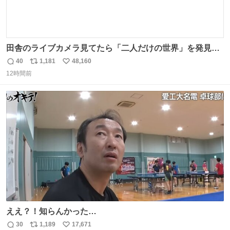
田舎のライブカメラ見てたら「二人だけの世界」を発見し
た
40
1,181
48,160
返
リ
い
12時間前
信
ポ
い
数
ス
ね
ト
数
数
ええ？！知らんかった…
30
1,189
17,671
返
リ
い