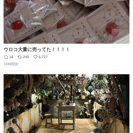
ウロコ大量に売ってた！！！！
16
290
6,727
返
リ
い
16時間前
信
ポ
い
数
ス
ね
ト
数
数