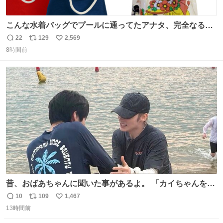
こんな水着バッグでプールに通ってたアナタ、完全なる同
世代（笑） #70年代 #80年代 #昭和レトロ
22
129
2,569
返
リ
い
8時間前
信
ポ
い
数
ス
ね
ト
数
数
昔、おばあちゃんに聞いた事があるよ。 「カイちゃんをい
じめると、アイツが海から上がって来るぞ。」って。
10
109
1,467
返
リ
い
13時間前
信
ポ
い
数
ス
ね