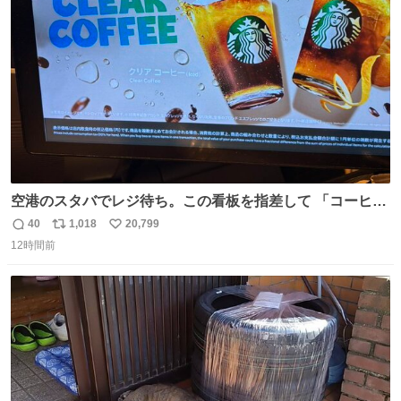
ト
数
数
空港のスタバでレジ待ち。この看板を指差して 「コーヒー
苦手な人コーヒー飲まないよ！」て叫び続けてる子供いて
40
1,018
20,799
返
リ
い
吹き出しそうwお母さんお疲れ様です。
12時間前
信
ポ
い
数
ス
ね
ト
数
数