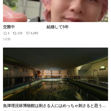
交際中 結婚して5年
2
132
4,285
返
リ
い
1日前
信
ポ
い
数
ス
ね
ト
数
数
魚津埋没林博物館は刺さる人にはめっちゃ刺さると思う施