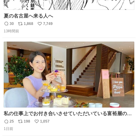
夏の名古屋へ来る人へ
30
1,868
7,749
返
リ
い
13時間前
信
ポ
い
数
ス
ね
ト
数
数
私の仕事上でお付き合いさせていただいている富裕層の社
長さん達は、こんな事しない。 こんな自慢は一切しない
25
198
1,057
返
リ
い
し、なんなら表に出てこない。 自分に自信がない半端モン
1日前
信
ポ
い
はブランドで自分を飾りキラキラ自慢をする。 #折田楓
数
ス
ね