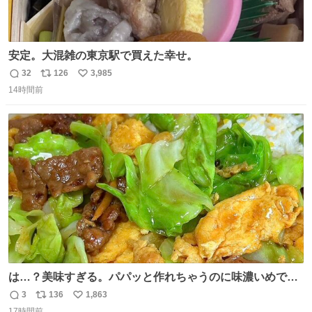
安定。大混雑の東京駅で買えた幸せ。
32
126
3,985
返
リ
い
14時間前
信
ポ
い
数
ス
ね
ト
数
数
は…？美味すぎる。パパッと作れちゃうのに味濃いめで満
足感エグいの天才だろ🥹
3
136
1,863
返
リ
い
17時間前