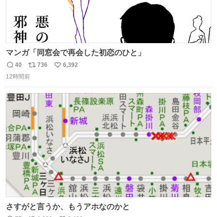
マンガ「同窓会で再会した初恋のひと」
40
736
6,392
返
リ
い
12時間前
信
ポ
い
数
ス
ね
ト
数
数
さすがと言うか、もうアホなのかと