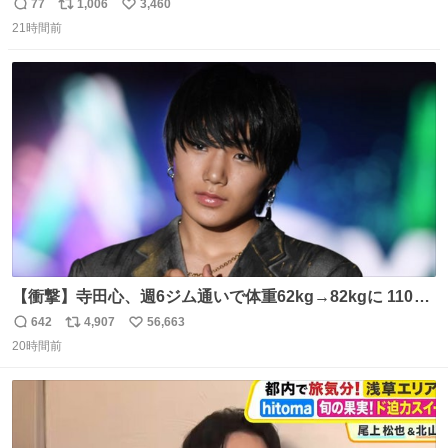
77
1,006
3,460
返
リ
い
21時間前
信
ポ
い
数
ス
ね
ト
数
数
【衝撃】寺田心、週6ジム通いで体重62kg→82kgに 110kg
のベンチプレス持ち上げる姿披露
642
4,907
56,663
返
リ
い
news.livedoor.com/article/detail… 元々自重のみだった
20時間前
信
ポ
い
が、更に筋肉を大きくするためジム通いを開始。筋肉増量
数
ス
ね
のためおにぎり10個、ゼリー飲料3～4本、パスタと毎日4
ト
数
数
千kcalオーバーの食事を摂取し、増量したという。