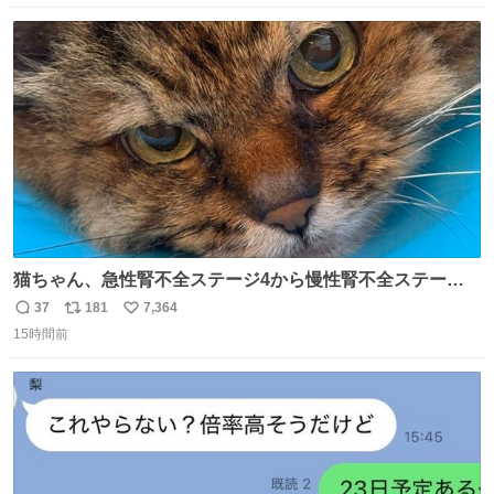
数
ス
ね
ト
数
数
猫ちゃん、急性腎不全ステージ4から慢性腎不全ステージ2
になりました😭点滴も週一で大丈夫になった… このままだ
37
181
7,364
返
リ
い
と2、3日持たないって言われたのが嘘みたい…本当に嬉し
15時間前
信
ポ
い
い😭😭😭頑張ってくれてありがとう😭😭😭 嬉しくて帰り
数
ス
ね
道泣きながら歩いてたら向こうから来た人にすごい顔され
ト
数
数
た🫠