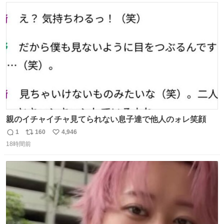
#merchu
ト
数
数
親のイチャイチャ見てられない息子達で他人のォレ笑顔
1
160
4,946
返
リ
い
18時間前
信
ポ
い
数
ス
ね
ト
数
数