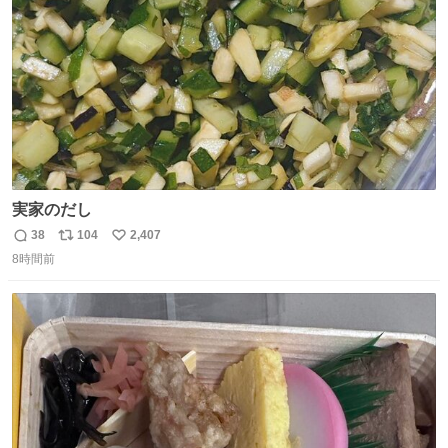
数
実家のだし
38
104
2,407
返
リ
い
8時間前
信
ポ
い
数
ス
ね
ト
数
数