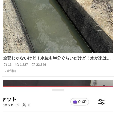
ト
数
数
全部じゃないけど！水位も半分ぐらいだけど！水が来はじ
めたよ！！！ 作業してくれた方々ありがとーーー
13
1,827
23,346
返
リ
い
ー！！！！！！！！！！！！！！！！！！！！！！！！！
17時間前
信
ポ
い
！
数
ス
ね
ト
数
数