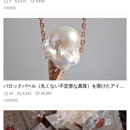
設 無人になった時の雰囲気が凄まじかった
3
675
4,930
返
リ
い
7時間前
信
ポ
い
数
ス
ね
ト
数
数
バロックパール（丸くない不定形な真珠）を溶けたアイス
や飴玉、雲、アヒルに見立ててジュエリーデザイナー、
14
4,123
28,304
返
リ
い
Ben Choi 蔡俊文さんの作品。
19時間前
信
ポ
い
instagram.com/bcjoaillerie/
数
ス
ね
ト
数
数