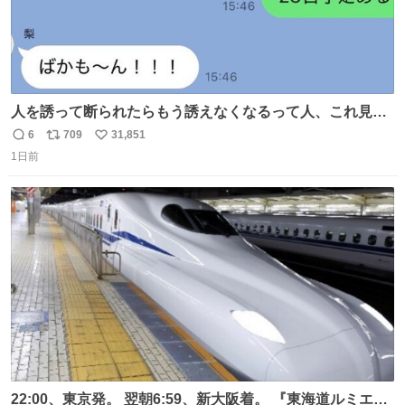
人を誘って断られたらもう誘えなくなるって人、これ見て
元気出してほしい
6
709
31,851
返
リ
い
1日前
信
ポ
い
数
ス
ね
ト
数
数
22:00、東京発。 翌朝6:59、新大阪着。 『東海道ルミエー