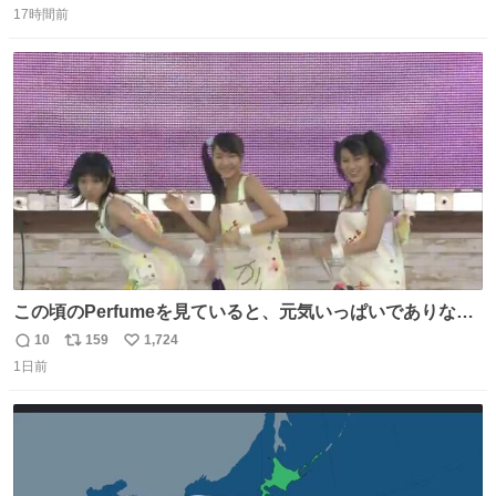
17時間前
信
ポ
い
数
ス
ね
ト
数
数
この頃のPerfumeを見ていると、元気いっぱいでありなが
ら決して感情に任せすぎることなく、しっかりと制御され
10
159
1,724
返
リ
い
たダンスであることに新鮮に驚く。3人のあげた足の向き
1日前
信
ポ
い
や角度とか本当に細かな部分まできっちりと揃っていてそ
数
ス
ね
こから積み重ねてきた努力や練習量が見て取れる…
ト
数
数