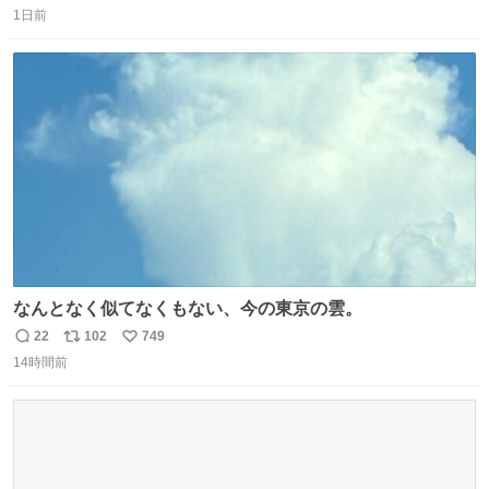
1日前
信
ポ
い
数
ス
ね
ト
数
数
なんとなく似てなくもない、今の東京の雲。
22
102
749
返
リ
い
14時間前
信
ポ
い
数
ス
ね
ト
数
数