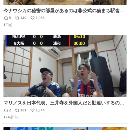
今ナウシカの秘密の部屋があるのは非公式の猫まち駅舎だ
けだもんね。本物が欲しいね
5
140
1,966
返
リ
い
1日前
信
ポ
い
数
ス
ね
ト
数
数
マリノスを日本代表、三井寺を外国人だと勘違いするのお
もろくて爽
2
101
1,844
返
リ
い
17時間前
信
ポ
い
数
ス
ね