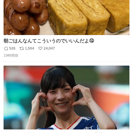
朝ごはんなんてこういうのでいいんだよ🤤
526
1,504
24,047
返
リ
い
19時間前
信
ポ
い
数
ス
ね
ト
数
数