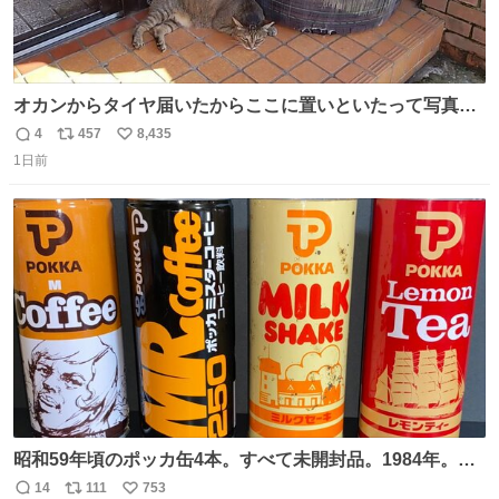
オカンからタイヤ届いたからここに置いといたって写真送
られてきたけど明らかに猫が邪魔くさそうな顔してて草
4
457
8,435
返
リ
い
1日前
信
ポ
い
数
ス
ね
ト
数
数
昭和59年頃のポッカ缶4本。すべて未開封品。1984年。P
マーク。昭和レトロ！
14
111
753
返
リ
い