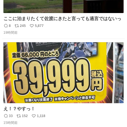
ここに泊まりたくて佐渡にきたと言っても過言ではないっ
8
245
5,877
返
リ
い
19時間前
信
ポ
い
数
ス
ね
ト
数
数
え！？やすっ！
33
152
1,118
返
リ
い
15時間前
信
ポ
い