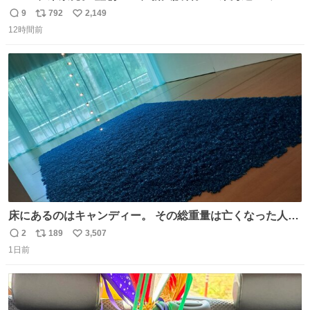
ルエクスプレス』が今夜、初運行！ 岐阜羽島駅で夜を越す
9
792
2,149
返
リ
い
東海道新幹線。寝台列車じゃないのに、朝まで新幹線とい
12時間前
信
ポ
い
う、なんだか特別体験😉 #TRAINTRIP #東海道ルミエール
数
ス
ね
エクスプレス
ト
数
数
床にあるのはキャンディー。 その総重量は亡くなった人と
同等の重さだそうです。 鑑賞者は一つ持ち帰れますが、亡
2
189
3,507
返
リ
い
くなった人の一部を持ち帰っているような感覚になりまし
1日前
信
ポ
い
た。 勇気を出して口に入れたら、ハッカ味😳✨ #ポーラ美
数
ス
ね
術館
ト
数
数