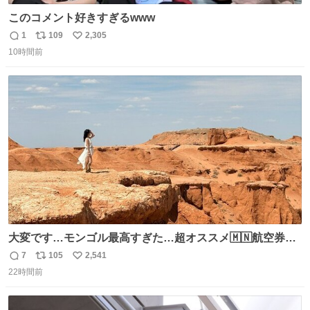
このコメント好きすぎるwww
1
109
2,305
返
リ
い
10時間前
信
ポ
い
数
ス
ね
ト
数
数
大変です…モンゴル最高すぎた…超オススメ🇲🇳航空券往
復10万しなかったし、たったの約5時間フライト✈️ そして
7
105
2,541
返
リ
い
VIVANTでの堺雅人さんの凄さがわかりました、ホンゴル
22時間前
信
ポ
い
砂丘しんどすぎて息するだけで精一杯🐫🏜️
数
ス
ね
ト
数