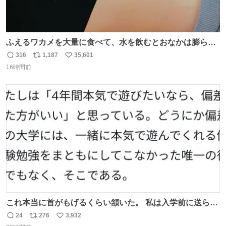
ふえるワカメを大量に食べて、水を飲むとおなかは膨ら
む・・・・！？ ⚠️よい子は絶対マネしないでね⚠️ #夏休み
316
1,187
35,601
返
リ
い
の自由研究
16時間前
信
ポ
い
数
ス
ね
ト
数
数
これ本当に首がもげるくらい頷いた。 私は入学前に送られ
てきた、大学のサークル紹介冊子を見た時点で終わりを感
24
276
3,932
返
リ
い