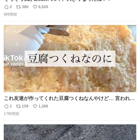
2
380
6,520
返
リ
い
8時間前
信
ポ
い
数
ス
ね
ト
数
数
これ友達が作ってくれた豆腐つくねなんやけど… 言われる
まで豆腐って気づかなかった🤣✨ふわふわで食べ応えある
1
159
1,306
返
リ
い
し普通につくねより好きかもしれん🥹🤍 ダイエット中でも
17時間前
信
ポ
い
罪悪感なく食べられるの最高👇
数
ス
ね
ト
数
数