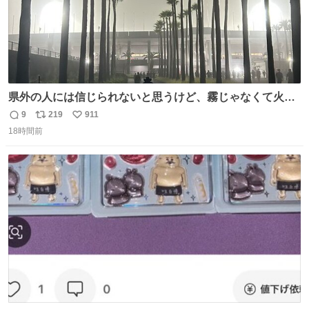
県外の人には信じられないと思うけど、霧じゃなくて火山
灰です🌋 #桜島
9
219
911
返
リ
い
18時間前
信
ポ
い
数
ス
ね
ト
数
数