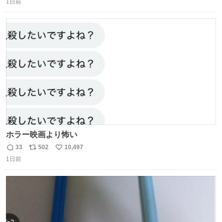
ー！！！！！！！！！！！！！！！！！！！！！！！！！
1日前
信
ポ
い
！
数
ス
ね
ト
数
数
ホラー映画より怖い
33
502
10,497
返
リ
い
1日前
信
ポ
い
数
ス
ね
ト
数
数