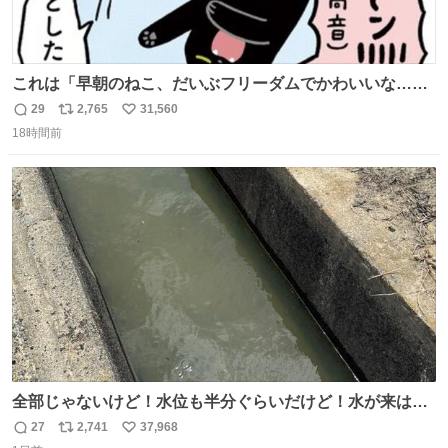
これは「早朝のねこ、だいぶフリーダムでかわいいな…」
の絵日記です🎐
29
2,765
31,560
返
リ
い
18時間前
信
ポ
い
数
ス
ね
ト
数
数
全部じゃないけど！水位も半分ぐらいだけど！水が来はじ
めたよ！！！ 作業してくれた方々ありがとーーー
27
2,741
37,968
返
リ
い