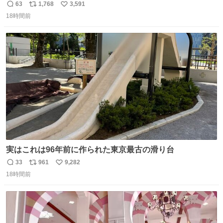
しが決まり、どうしても処分して欲しくない食器棚と机の
63
1,768
3,591
返
リ
い
引き取り手を探しております この2つは私の祖母が当初一
18時間前
信
ポ
い
目惚れで購入したもので、祖母はc型肝炎で58歳という若
数
ス
ね
さで亡くなりましたが、この家具達をとても大切にしてお
ト
数
数
りました 続く↓
実はこれは96年前に作られた東京最古の滑り台
33
961
9,282
返
リ
い
18時間前
信
ポ
い
数
ス
ね
ト
数
数