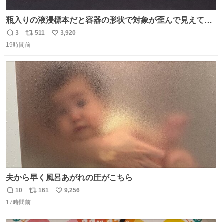
瓶入りの液浸標本だと容器の形状で対象が歪んで見えてし
まうことから、なるべく歪みがない状態で観察しやすいよ
3
511
3,920
返
リ
い
うにこのような形で保存していると前に科博の先生から教
19時間前
信
ポ
い
えてもらった #国立科学博物館
数
ス
ね
ト
数
数
夫から早く風呂あがれの圧がこちら
10
161
9,256
返
リ
い
17時間前
信
ポ
い
数
ス
ね