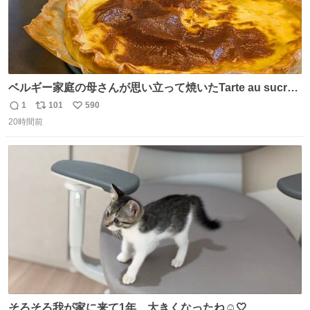
ベルギー家庭の母さんが思い立って焼いたTarte au sucre
は「砂糖のケーキ」。パイ生地に砂糖をたっぷり振りか
1
101
590
返
リ
い
け、クリームと卵の液を注いで焼くだけ。溶けた砂糖はね
20時間前
信
ポ
い
っとり甘い層になり、懐かしい味。「フランス北部とベル
数
ス
ね
ギーのだよ」というこれ、素朴な焼菓子に見えてナポレオ
ト
数
数
ン戦争の歴史があった。
そろそろ我が家に来て1年、大きくなったね☺️🤍