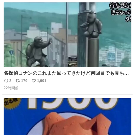
数
ス
ね
ト
数
数
名探偵コナンのこれまた回ってきたけど何回目でも見ちゃ
う魔力あるのよな
2
170
1,901
返
リ
い
22時間前
信
ポ
い
数
ス
ね
ト
数
数