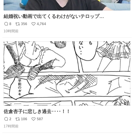
結婚祝い動画で出てくるわけがないテロップ
youtu.be/4pJ7U22AYtw
8
356
4,764
返
リ
い
10時間前
信
ポ
い
数
ス
ね
ト
数
数
佐倉杏子に悲しき過去‥‥！！
2
106
587
返
リ
い
17時間前
信
ポ
い