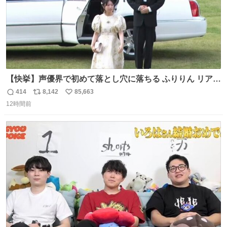
【快挙】声優界で初めて落とし穴に落ちる ふりりん リアク
ションが最高過ぎる🤣 #ドッキリGP #降幡愛
414
8,142
85,663
返
リ
い
12時間前
信
ポ
い
数
ス
ね
ト
数
数