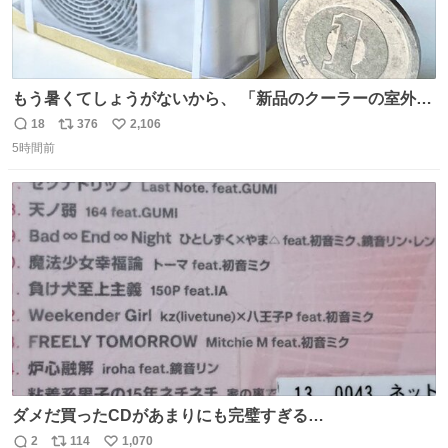
もう暑くてしょうがないから、 「新品のクーラーの室外機
のミニチュア」 でも見ていってよ
18
376
2,106
返
リ
い
5時間前
信
ポ
い
数
ス
ね
ト
数
数
ダメだ買ったCDがあまりにも完璧すぎる…
2
114
1,070