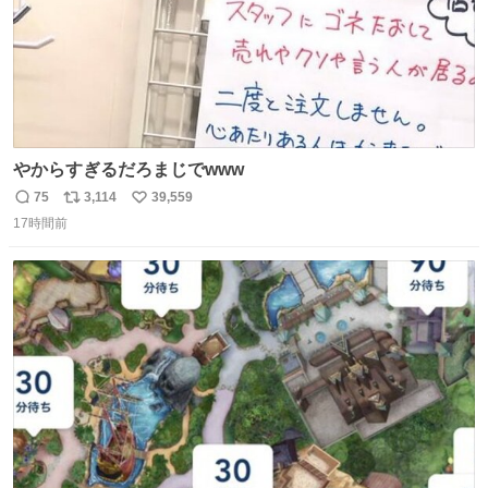
やからすぎるだろまじでwww
75
3,114
39,559
返
リ
い
17時間前
信
ポ
い
数
ス
ね
ト
数
数