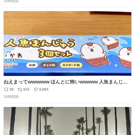
じたので、女子大でもないくせに偏差値の高い大学のイン
20時間前
信
ポ
い
カレサークルに突撃して所属するという奇行で事なきを得
数
ス
ね
た。 高偏差値に行けないならせめてそれくらいした方が予
ト
数
数
後がいいです。 https://t.co/9nMHIrETkw
ねえまってwwwwww ほんとに怖いwwwww 人魚まんじゅ
う買ってきたから私も永遠のいのちを…ぐへへ…と思いな
39
552
8,965
返
リ
い
がら1つ食べたら 奥歯欠けたんだけど！！！！？？？ しか
16時間前
信
ポ
い
もガッツリ😭 まんじゅうだよ？？？？？？ ガリッて言っ
数
ス
ね
たから何？と思って口から出したら自分の歯wwwwww セ
ト
数
数
イレーンの呪いじゃん😭