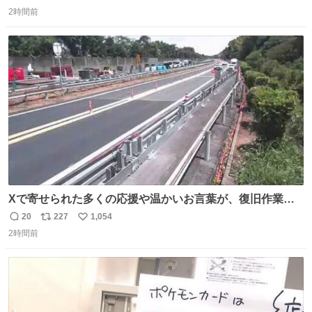
返
リ
い
2時間前
信
ポ
い
数
ス
ね
ト
数
数
Xで寄せられた多くの応援や温かいお言葉が、復旧作業に
携わる社員の大きな励みとなっております。ありがとうご
20
227
1,054
返
リ
い
ざいます。 九州道
2時間前
信
ポ
い
数
ス
ね
ト
数
数