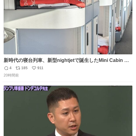
新時代の寝台列車、新型nightjetで誕生したMini Cabin ま
さに走るカプセルホテルといった感じで、一人旅で利用す
4
185
911
返
リ
い
るのにはちょうどいい設備。 他の人も言ってましたが、サ
20時間前
信
ポ
い
ンライズの後継に欲しい…
数
ス
ね
ト
数
数