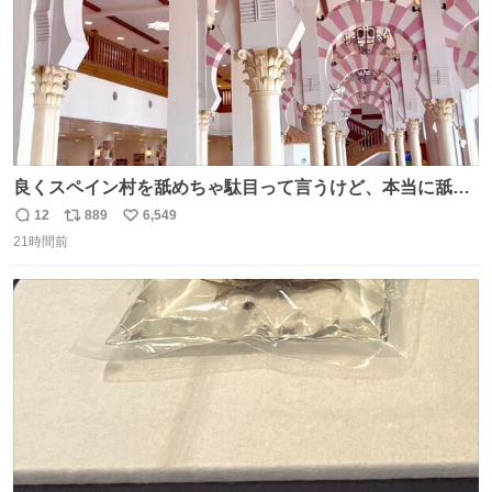
良くスペイン村を舐めちゃ駄目って言うけど、本当に舐め
ちゃ行けないのはスペィン村ホテル🏛🏨 だってロビーから
12
889
6,549
返
リ
い
中庭抜けるだけでこの有様🤩 ディズニーホテル泊まってる
21時間前
信
ポ
い
場所じゃない。 5年振りの志摩スペイン村パルケエスパー
数
ス
ね
ニャは益々素晴らしい場所になってる
ト
数
数