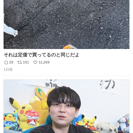
それは定価で買ってるのと同じだよ
29
101
11,269
返
リ
い
1日前
信
ポ
い
数
ス
ね
ト
数
数