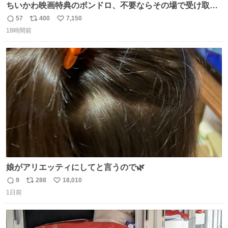
ちいかわ映画特典のボンドロ、不要ならその場で受け取り
辞退すれば良いのに白々しい
57
400
7,150
返
リ
い
18時間前
信
ポ
い
数
ス
ね
ト
数
数
娘がアリエッティにしてと言うので🌿
9
288
18,010
返
リ
い
1日前
信
ポ
い
数
ス
ね
ト
数
数