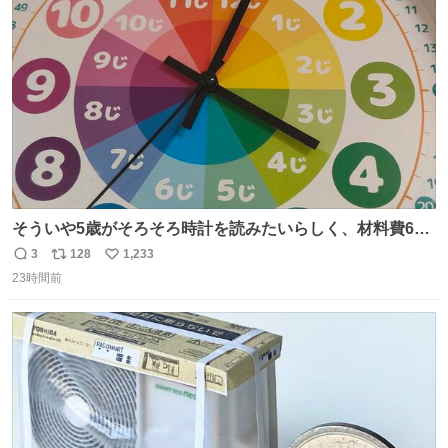
ト
数
数
そういや5歳がそろそろ時計を読みたいらしく、材料費600
円で作れる知育時計作ってみた！ めっちゃ簡単！ ありがと
3
128
1,233
返
リ
い
う先人！
23時間前
信
ポ
い
数
ス
ね
ト
数
数