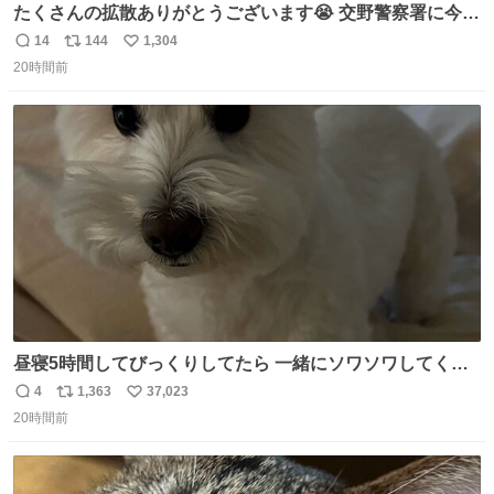
たくさんの拡散ありがとうございます😭 交野警察署に今確
認しましたら 柴犬ちゃんご家族の元に帰れたそうです🥹
14
144
1,304
返
リ
い
(息子は連絡不要と言ってたので) ご家族の方がXを見られ
20時間前
信
ポ
い
ていたのかは わかりませんがみなさんの応援の おかげで
数
ス
ね
す。 ありがとうございます😭 #柴犬 #迷い犬
ト
数
数
昼寝5時間してびっくりしてたら 一緒にソワソワしてくれ
た
4
1,363
37,023
返
リ
い
20時間前
信
ポ
い
数
ス
ね
ト
数