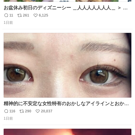
お盆休み初日のディズニーシー ＿人人人人人人人＿ ＞ 空
い て る！＜ ￣^Y^Y^Y^Y^ Y￣
11
261
6,125
返
リ
い
1日前
信
ポ
い
数
ス
ね
ト
数
数
精神的に不安定な女性特有のおかしなアイラインとおかし
な眉毛辞めてくれ本当に
116
290
20,037
返
リ
い
1日前
信
ポ
い
数
ス
ね
ト
数