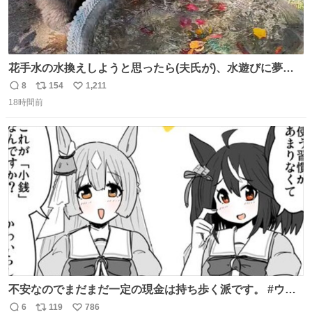
花手水の水換えしようと思ったら(夫氏が)、水遊びに夢中
になっているネコ氏😂水に濡れるの大嫌いなにゃんこさん
8
154
1,211
返
リ
い
はドン引き😹 ＃世界猫の日
18時間前
信
ポ
い
数
ス
ね
ト
数
数
不安なのでまだまだ一定の現金は持ち歩く派です。 #ウマ
娘
6
119
786