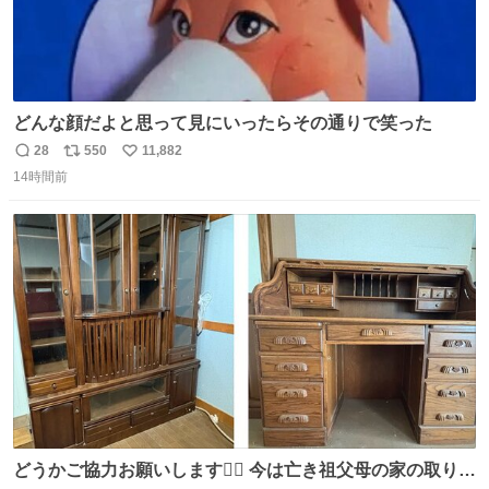
どんな顔だよと思って見にいったらその通りで笑った
28
550
11,882
返
リ
い
14時間前
信
ポ
い
数
ス
ね
ト
数
数
どうかご協力お願いします🙇‍♂️ 今は亡き祖父母の家の取り壊