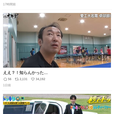
返
リ
い
17時間前
信
ポ
い
数
ス
ね
ト
数
数
ええ？！知らんかった…
56
2,131
34,192
返
リ
い
1日前
信
ポ
い
数
ス
ね
ト
数
数