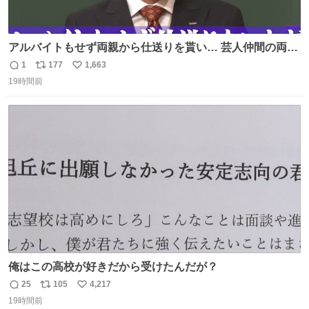
アルバイトもせず両親から仕送りを貰い… 芸人仲間の両親
のスネまでかじる!? ドンデコルテ銀次⚡️ 無料見逃し配信は
1
177
1,663
返
リ
い
こちらから ▶︎abema.go.link/gBLVb ◤しくじり先生
19時間前
信
ポ
い
ABEMAにて毎週最新話無料配信中◢ @10000nabe
数
ス
ね
@akmllube0617
ト
数
数
俺はこの高校が好きだから受けたんだが？
25
105
4,217
返
リ
い
19時間前
信
ポ
い