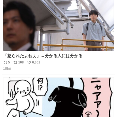
数
「怒られたよねぇ」→分かる人には分かる
5
108
6,301
返
リ
い
1日前
信
ポ
い
数
ス
ね
ト
数
数