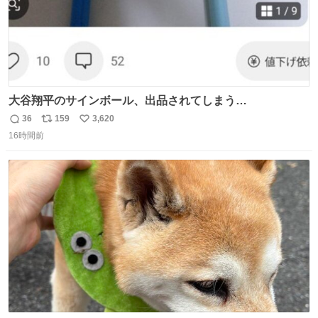
大谷翔平のサインボール、出品されてしまう…
36
159
3,620
返
リ
い
16時間前
信
ポ
い
数
ス
ね
ト
数
数