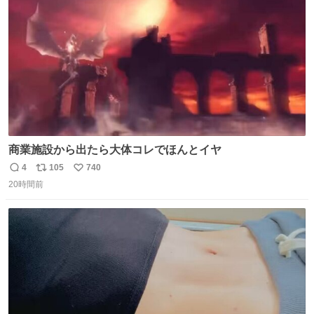
数
商業施設から出たら大体コレでほんとイヤ
4
105
740
返
リ
い
20時間前
信
ポ
い
数
ス
ね
ト
数
数