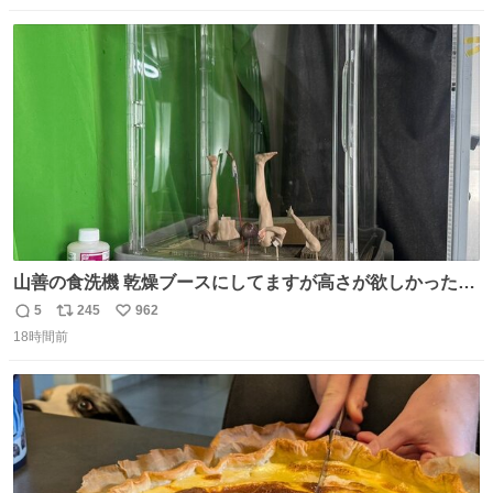
数
ス
ね
ト
数
数
山善の食洗機 乾燥ブースにしてますが高さが欲しかったの
でコレクションケースを置くだけのツルセコ改造 扉が手前
5
245
962
返
リ
い
に開き天井の温度もしっかり上がるのでかなり使いやすく
18時間前
信
ポ
い
なりました😎
数
ス
ね
ト
数
数