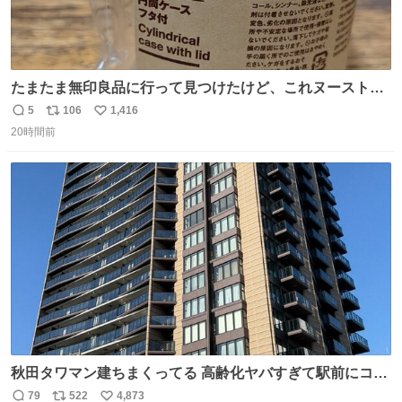
たまたま無印良品に行って見つけたけど、これヌーストの
台座になるじゃん🍜✨️
5
106
1,416
返
リ
い
20時間前
信
ポ
い
数
ス
ね
ト
数
数
秋田タワマン建ちまくってる 高齢化ヤバすぎて駅前にコン
パクトシティつくって高齢者を住ませる考えらしい 病院も
79
522
4,873