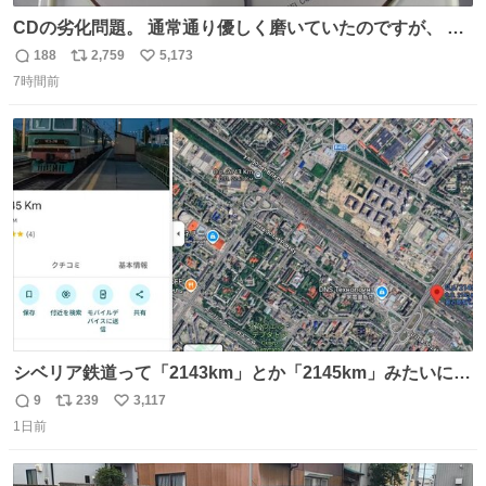
CDの劣化問題。 通常通り優しく磨いていたのですが、 薄
い氷のようにバリッと割れてしまいました。。 中々高価な
188
2,759
5,173
返
リ
い
ソフトなので辛いです😭 数十年後にはCDゲームソフト、
7時間前
信
ポ
い
みなこうなってしまうのでしょうか。。
数
ス
ね
ト
数
数
シベリア鉄道って「2143km」とか「2145km」みたいに、
モスクワからの距離名そのままの駅名があるんですね。
9
239
3,117
返
リ
い
1日前
信
ポ
い
数
ス
ね
ト
数