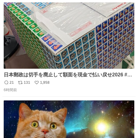
数
ス
ね
り陶板で原寸大に再現し、2014年より展示しています。 #
ト
数
数
大塚国際美術館
日本郵政は切手を廃止して額面を現金で払い戻せ2026 #日
本郵政 @JapanPostHD_PR
21
131
1,958
返
リ
い
6時間前
信
ポ
い
数
ス
ね
ト
数
数