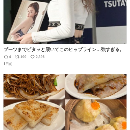
ブーツまでピタッと履いてこのヒップライン…強すぎる。
4
100
2,396
返
リ
い
1日前
信
ポ
い
数
ス
ね
ト
数
数