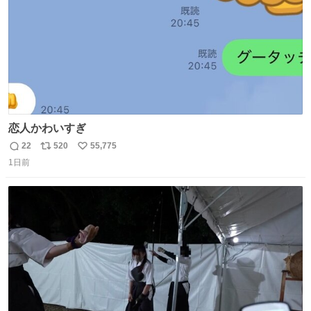
恋人かわいすぎ
22
520
55,775
返
リ
い
1日前
信
ポ
い
数
ス
ね
ト
数
数