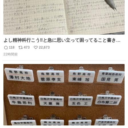
よし精神科行こう‼️と急に思い立って困ってること書き出
してたらペン止まらなくなってすごい勢いで埋まってワロ
118
473
22,673
返
リ
い
タ
22時間前
信
ポ
い
数
ス
ね
ト
数
数