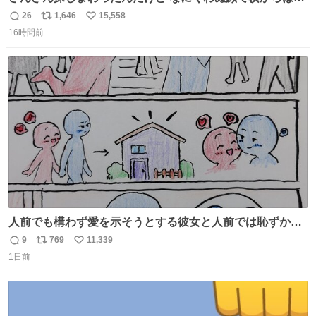
てた
26
1,646
15,558
返
リ
い
16時間前
信
ポ
い
数
ス
ね
ト
数
数
人前でも構わず愛を示そうとする彼女と人前では恥ずかし
いけど彼女を死ぬほど愛している彼氏 同士いませんか✋️
9
769
11,339
返
リ
い
1日前
信
ポ
い
数
ス
ね
ト
数
数