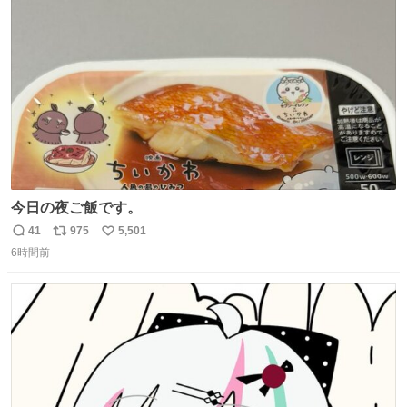
ト
数
数
今日の夜ご飯です。
41
975
5,501
返
リ
い
6時間前
信
ポ
い
数
ス
ね
ト
数
数