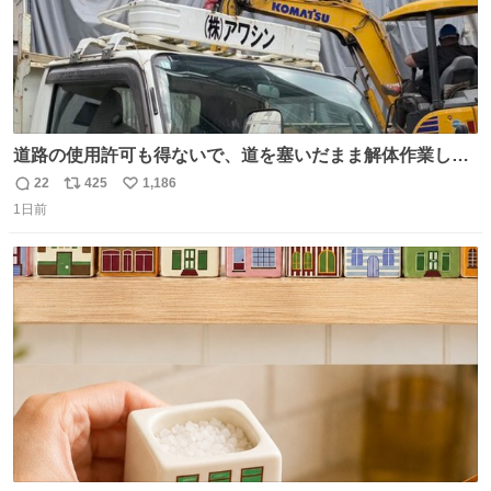
道路の使用許可も得ないで、道を塞いだまま解体作業して
る。 写真を撮ろうとしたら「勝手に写真撮るな馬鹿野郎」
22
425
1,186
返
リ
い
と罵倒されるなど。
1日前
信
ポ
い
数
ス
ね
ト
数
数