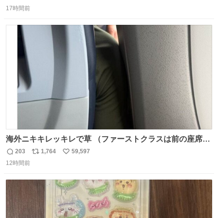
返
リ
い
17時間前
信
ポ
い
数
ス
ね
ト
数
数
海外ニキキレッキレで草 （ファーストクラスは前の座席で
あるため）
203
1,764
59,597
返
リ
い
12時間前
信
ポ
い
数
ス
ね
ト
数
数