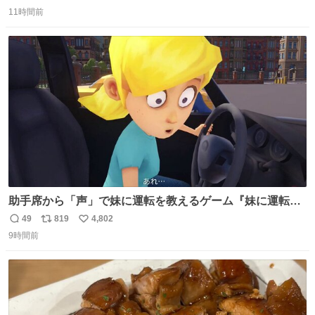
返
リ
い
全部駅前にある
11時間前
信
ポ
い
数
ス
ね
ト
数
数
助手席から「声」で妹に運転を教えるゲーム『妹に運転を
教える』の最新映像が公開。危険だらけの道路で生き残れ
49
819
4,802
返
リ
い
るか news.denfaminicogamer.jp/news/260806s プレイヤ
9時間前
信
ポ
い
ーの声を聞いて反応する妹に、直接“口頭”で指示を出して
数
ス
ね
いく。妹のハンドリングには不安が残るが、事故を起こせ
ト
数
数
ば大爆発