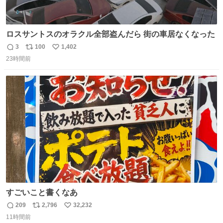
ロスサントスのオラクル全部盗んだら 街の車居なくなった
3
100
1,402
返
リ
い
23時間前
信
ポ
い
数
ス
ね
ト
数
数
すごいこと書くなあ
209
2,796
32,232
返
リ
い
11時間前
信
ポ
い