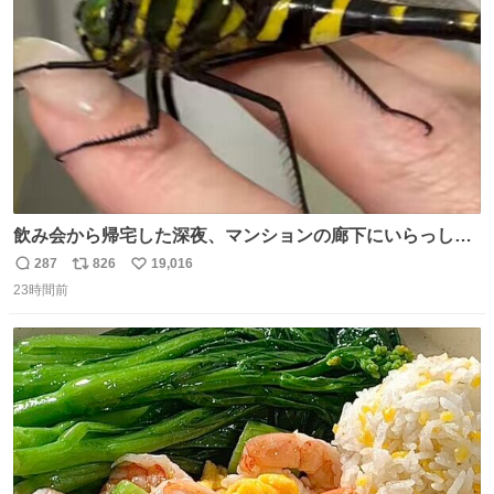
数
飲み会から帰宅した深夜、マンションの廊下にいらっしゃ
ったオニヤンマ様 まさかこんな都会でお会いできるなんて
287
826
19,016
返
リ
い
思っておらず大興奮しております かっこよすぎる 指を差し
23時間前
信
ポ
い
伸べると乗ってきてくれたのでひとまず一緒に帰宅しまし
数
ス
ね
たが、飛ばないということは弱っていらっしゃるのでしょ
ト
数
数
うか…素敵すぎる