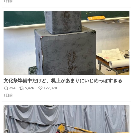
1日前
信
ポ
い
数
ス
ね
ト
数
数
文化祭準備中だけど、机上があまりにいじめっぽすぎる
294
5,426
127,378
返
リ
い
1日前
信
ポ
い
数
ス
ね
ト
数
数