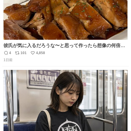
彼氏が気に入るだろうな〜と思って作ったら想像の何倍も
美味しい美味しい言ってくれて嬉しい
4
101
4,858
返
リ
い
1日前
信
ポ
い
数
ス
ね
ト
数
数