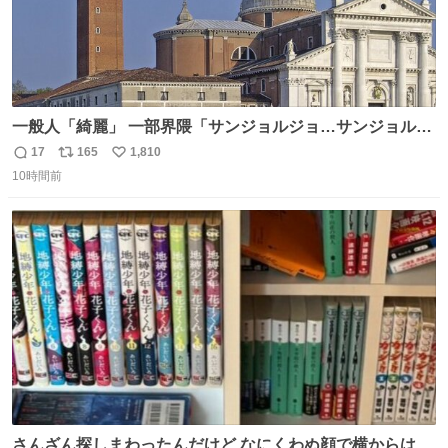
一般人「綺麗」 一部界隈「サンジョルジョ…サンジョルジ
ョマ…ジョルノジョバァーナ！！』
17
165
1,810
返
リ
い
10時間前
信
ポ
い
数
ス
ね
ト
数
数
さんざん探しまわったんだけど なにくわぬ顔で横からはえ