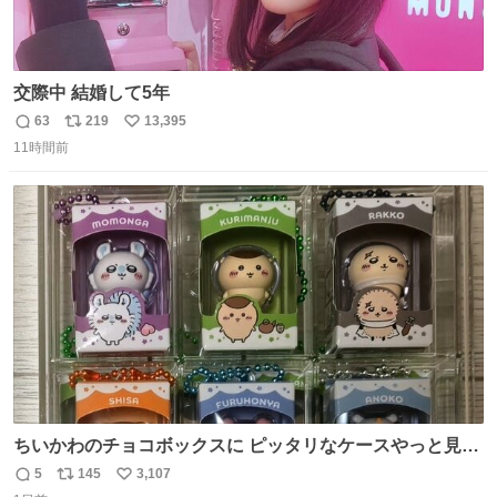
交際中 結婚して5年
63
219
13,395
返
リ
い
11時間前
信
ポ
い
数
ス
ね
ト
数
数
ちいかわのチョコボックスに ピッタリなケースやっと見つ
かった😭
5
145
3,107
返
リ
い