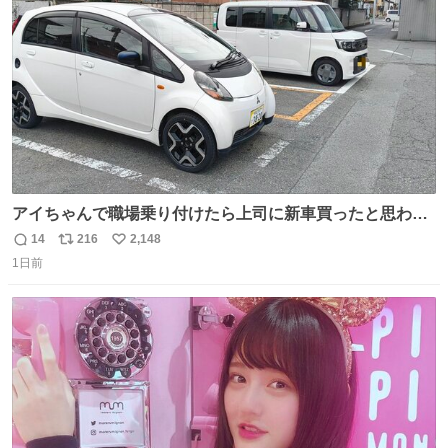
数
アイちゃんで職場乗り付けたら上司に新車買ったと思われ
たの嬉しすぎる。 20年落ちの車もやりようによっては新車
14
216
2,148
返
リ
い
っぽく見えるってことよ。 令和の車の横に並べても違和感
1日前
信
ポ
い
ない平成18年式です。
数
ス
ね
ト
数
数