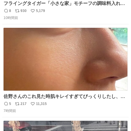
フライングタイガー「小さな家」モチーフの調味料入れ、
並べれば“デンマークの街並み”に ピンク・グリーン・テラ
8
930
5,179
返
リ
い
コッタの全9種 - fashion-press.net/news/149552
10時間前
信
ポ
い
数
ス
ね
ト
数
数
佐野さんのこれ見た時肌キレイすぎてびっくりしたし、や
はりアイドルって体型･肌管理すごすぎる
5
217
11,315
返
リ
い
7時間前
信
ポ
い
数
ス
ね
ト
数