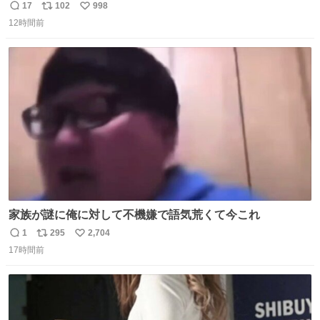
ッションフルーツティーをグビッと飲んで、またアボカド
17
102
998
返
リ
い
タコスバーガーをガブッと食べて、またオレンジ＆パッシ
12時間前
信
ポ
い
ョンフルーツティーをグビッと飲んで…🍔🍹
数
ス
ね
ト
数
数
家族が謎に俺に対して不機嫌で語気荒くて今これ
1
295
2,704
返
リ
い
17時間前
信
ポ
い
数
ス
ね
ト
数
数