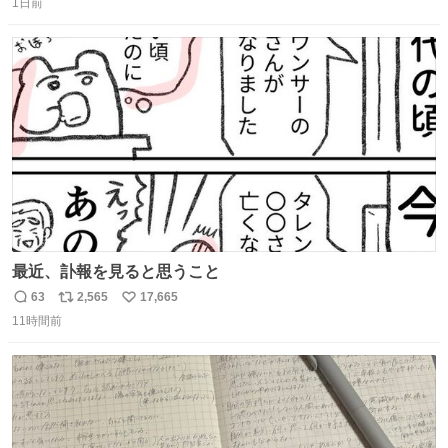
1日前
信
ポ
い
数
ス
ね
ト
数
数
最近、訃報を見ると思うこと
63
2,565
17,665
返
リ
い
11時間前
信
ポ
い
数
ス
ね
ト
数
数