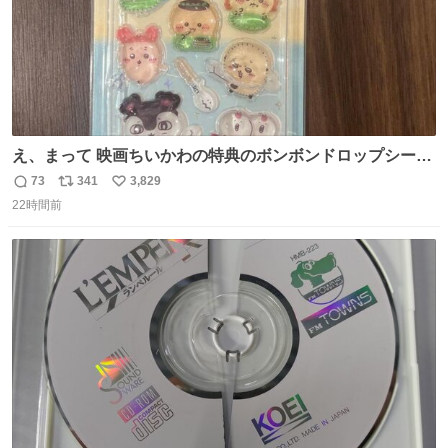
え、まって 映画ちいかわの特典のボンボンドロップシール
もうメルカリにでてるやん #ちいかわ
73
341
3,829
返
リ
い
22時間前
信
ポ
い
数
ス
ね
ト
数
数