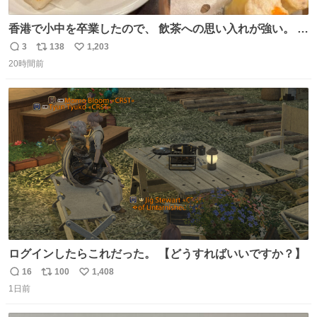
香港で小中を卒業したので、 飲茶への思い入れが強い。 常
に現地の味を探している。 横浜中華街まで行き、店を厳選
3
138
1,203
返
リ
い
すれば流石に出会えるけど、もっと近場で気軽に行ける店
20時間前
信
ポ
い
はないか。 代々木にあった。 多少違うかなというのもあっ
数
ス
ね
たけど、 総合的には満足。
ト
数
数
ログインしたらこれだった。 【どうすればいいですか？】
16
100
1,408
返
リ
い
1日前
信
ポ
い
数
ス
ね