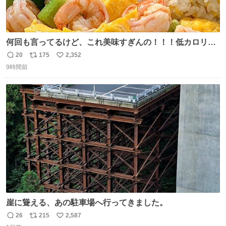
何回も言ってるけど、これ美味すぎんの！！！低カロリー
で満足感エグいから一生食べてる😭
20
175
2,352
返
リ
い
9時間前
信
ポ
い
数
ス
ね
ト
数
数
崖に聳える、あの駐車場へ行ってきました。
26
215
2,587
返
リ
い