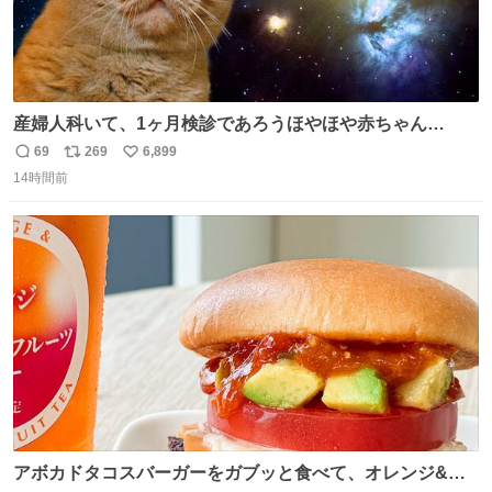
産婦人科いて、1ヶ月検診であろうほやほや赤ちゃん👩‍🍼
と推定2,3歳の女の子👧🏻をワンオペで連れてるママがいる
69
269
6,899
返
リ
い
のだけども 女の子ずっとママの側から離れない…⁉️ 手を繋
14時間前
信
ポ
い
がなくてもうろちょろしないしママが歩いたらピクミンみ
数
ス
ね
たいにﾄﾃﾄﾃついてってるし逃走しないし脱走しないし逃げ
ト
数
数
ないし走ら文字数
アボカドタコスバーガーをガブッと食べて、オレンジ&パ