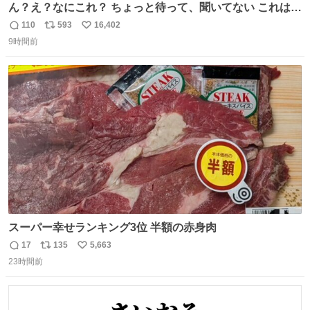
ん？え？なにこれ？ ちょっと待って、聞いてない これは販
売されているのもですか？
110
593
16,402
返
リ
い
9時間前
信
ポ
い
数
ス
ね
ト
数
数
スーパー幸せランキング3位 半額の赤身肉
17
135
5,663
返
リ
い
23時間前
信
ポ
い
数
ス
ね
ト
数
数