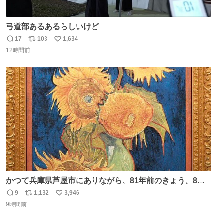
弓道部あるあるらしいけど
17
103
1,634
返
リ
い
12時間前
信
ポ
い
数
ス
ね
ト
数
数
かつて兵庫県芦屋市にありながら、81年前のきょう、8月6
日の阪神大空襲の折に残念ながら焼失した、 #ゴッホ の幻
9
1,132
3,946
返
リ
い
の「 #ヒマワリ 」。 当館は、東京都にある武者小路実篤記
9時間前
信
ポ
い
念館にご協力いただき、当時発行されたカラー印刷画集よ