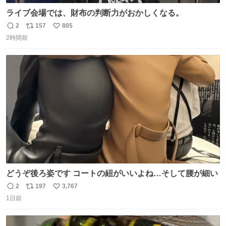
ライブ会場では、財布の判断力がおかしくなる。
2
157
805
返
リ
い
2時間前
信
ポ
い
数
ス
ね
ト
数
数
どうぞ後ろ姿です コートの紐がいいよね…そして腰が細い
2
197
3,767
返
リ
い
1日前
信
ポ
い
数
ス
ね
ト
数