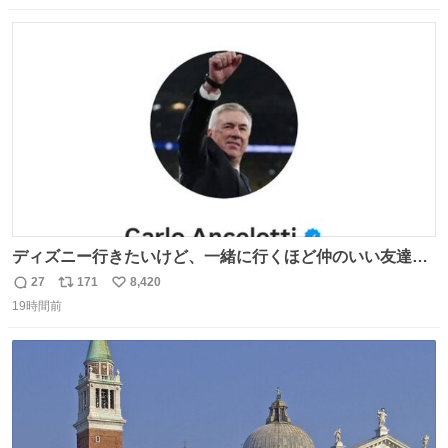
数
ス
ね
ト
数
数
ディズニー行きたいけど、一緒に行くほど仲のいい友達が
居ない… ほんでこれ
27
171
8,420
返
リ
い
19時間前
信
ポ
い
数
ス
ね
ト
数
数