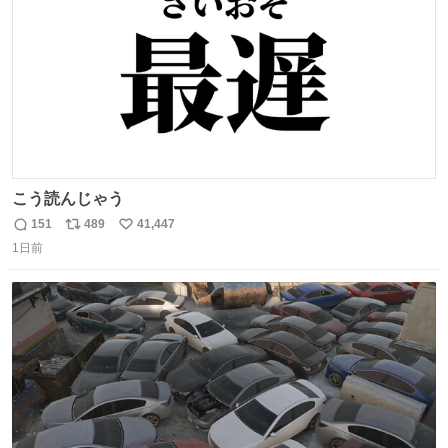
こう読んじゃう
151
489
41,447
返
リ
い
1日前
信
ポ
い
数
ス
ね
ト
数
数