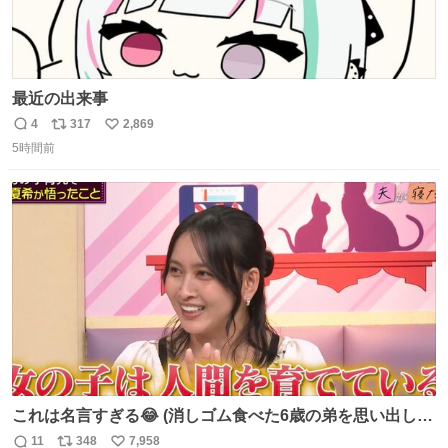
最近の出来事
4
317
2,869
返
リ
い
5時間前
信
ポ
い
数
ス
ね
ト
数
数
これは名言すぎる😂 (消しゴム食べた6歳の弟を思い出しな
がら)
11
348
7,958