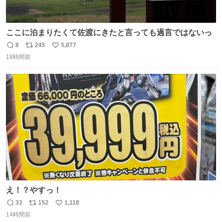
ここに泊まりたくて佐渡にきたと言っても過言ではないっ
8
245
5,877
返
リ
い
18時間前
信
ポ
い
数
ス
ね
ト
数
数
え！？やすっ！
33
152
1,118
返
リ
い
14時間前
信
ポ
い