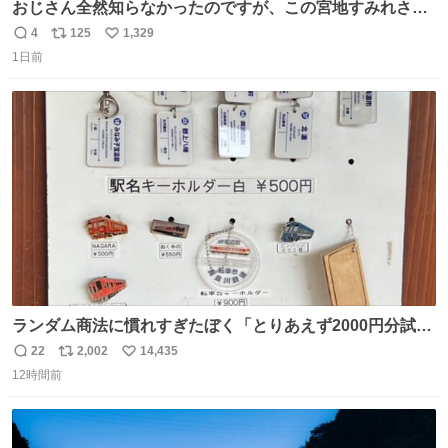
おじさん全然知らなかったのですが、この宮地すみれさん
（日向坂46）はマリサポだったのですね。 カメラ目線でに
4
125
1,329
返
リ
い
っこりしていただいたので撮影したものの、全然誰だか知
1日前
信
ポ
い
りませんでした。 マリサポらしいのでこれからは名前覚え
数
ス
ね
ます！！
ト
数
数
ランダム商法に慣れすぎたぼく「とりあえず2000円分試し
てみるか…」 駅員さん「どれが欲しいの？」 ぼく「えっ
22
2,002
14,435
返
リ
い
良いんですか？」 駅員さん「何が…？？」 やっぱランダム
12時間前
信
ポ
い
って悪い文化だ
数
ス
ね
わ！！！！！！！！！！！！！！！！！！！！
ト
数
数