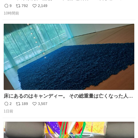
ルエクスプレス』が今夜、初運行！ 岐阜羽島駅で夜を越す
9
792
2,149
返
リ
い
東海道新幹線。寝台列車じゃないのに、朝まで新幹線とい
10時間前
信
ポ
い
う、なんだか特別体験😉 #TRAINTRIP #東海道ルミエール
数
ス
ね
エクスプレス
ト
数
数
床にあるのはキャンディー。 その総重量は亡くなった人と
同等の重さだそうです。 鑑賞者は一つ持ち帰れますが、亡
2
189
3,507
返
リ
い
くなった人の一部を持ち帰っているような感覚になりまし
1日前
信
ポ
い
た。 勇気を出して口に入れたら、ハッカ味😳✨ #ポーラ美
数
ス
ね
術館
ト
数
数