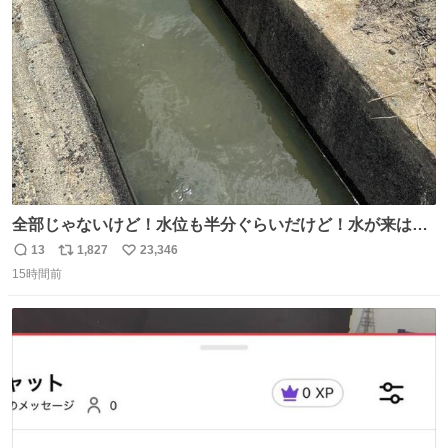
ト
数
数
全部じゃないけど！水位も半分ぐらいだけど！水が来はじ
めたよ！！！ 作業してくれた方々ありがとーーー
13
1,827
23,346
返
リ
い
ー！！！！！！！！！！！！！！！！！！！！！！！！！
15時間前
信
ポ
い
！
数
ス
ね
ト
数
数