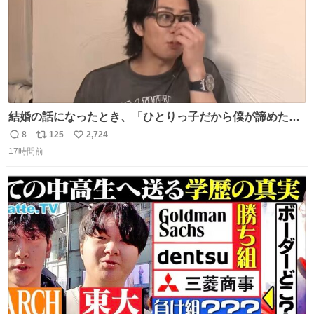
結婚の話になったとき、「ひとりっ子だから僕が諦めた瞬
間に一族が潰える」「死ぬとき1人とか嫌」だから結婚願
8
125
2,724
返
リ
い
望は"ある"って答えたものの、結局「（結婚は）向いてね
17時間前
信
ポ
い
ぇのかもしれない」で締める北山くん、きっといろいろ考
数
ス
ね
えて言葉を選んで、まるく収めてくれたんだなと思った
ト
数
数