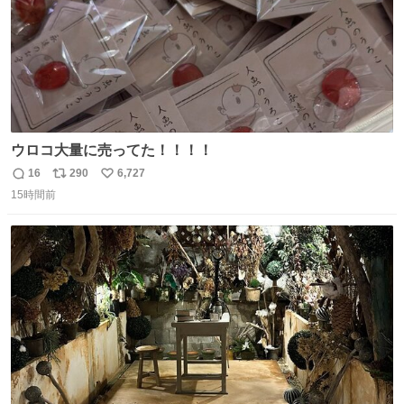
ウロコ大量に売ってた！！！！
16
290
6,727
返
リ
い
15時間前
信
ポ
い
数
ス
ね
ト
数
数