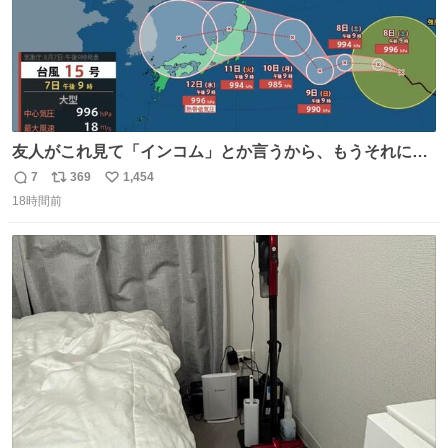
友人がこれ見て「インコム」とか言うから、もうそれにし
か見えなくなっちゃった。
7
369
1,454
返
リ
い
18時間前
信
ポ
い
数
ス
ね
ト
数
数