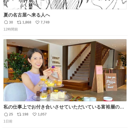
夏の名古屋へ来る人へ
30
1,868
7,749
返
リ
い
12時間前
信
ポ
い
数
ス
ね
ト
数
数
私の仕事上でお付き合いさせていただいている富裕層の社
長さん達は、こんな事しない。 こんな自慢は一切しない
25
198
1,057
返
リ
い
し、なんなら表に出てこない。 自分に自信がない半端モン
1日前
信
ポ
い
はブランドで自分を飾りキラキラ自慢をする。 #折田楓
数
ス
ね