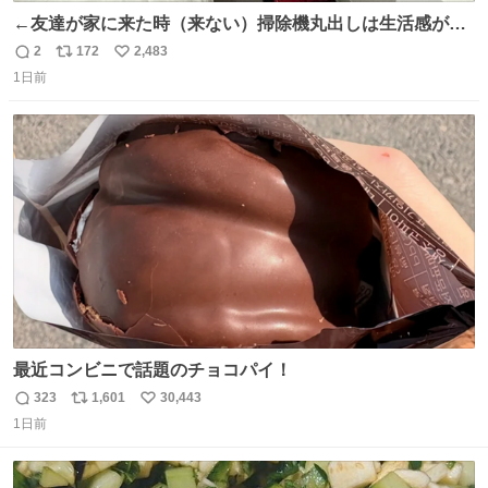
←友達が家に来た時（来ない）掃除機丸出しは生活感が出
てかっこ悪いなぁ →せや
2
172
2,483
返
リ
い
1日前
信
ポ
い
数
ス
ね
ト
数
数
最近コンビニで話題のチョコパイ！
323
1,601
30,443
返
リ
い
1日前
信
ポ
い
数
ス
ね
ト
数