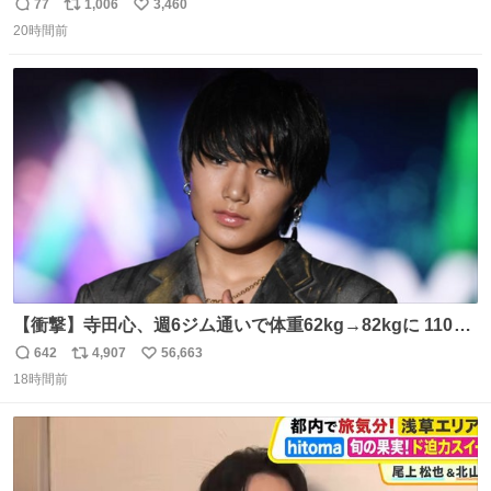
77
1,006
3,460
返
リ
い
20時間前
信
ポ
い
数
ス
ね
ト
数
数
【衝撃】寺田心、週6ジム通いで体重62kg→82kgに 110kg
のベンチプレス持ち上げる姿披露
642
4,907
56,663
返
リ
い
news.livedoor.com/article/detail… 元々自重のみだった
18時間前
信
ポ
い
が、更に筋肉を大きくするためジム通いを開始。筋肉増量
数
ス
ね
のためおにぎり10個、ゼリー飲料3～4本、パスタと毎日4
ト
数
数
千kcalオーバーの食事を摂取し、増量したという。