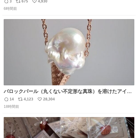
設 無人になった時の雰囲気が凄まじかった
3
675
4,930
返
リ
い
6時間前
信
ポ
い
数
ス
ね
ト
数
数
バロックパール（丸くない不定形な真珠）を溶けたアイス
や飴玉、雲、アヒルに見立ててジュエリーデザイナー、
14
4,123
28,304
返
リ
い
Ben Choi 蔡俊文さんの作品。
18時間前
信
ポ
い
instagram.com/bcjoaillerie/
数
ス
ね
ト
数
数