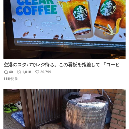
ト
数
数
空港のスタバでレジ待ち。この看板を指差して 「コーヒー
苦手な人コーヒー飲まないよ！」て叫び続けてる子供いて
40
1,018
20,799
返
リ
い
吹き出しそうwお母さんお疲れ様です。
11時間前
信
ポ
い
数
ス
ね
ト
数
数