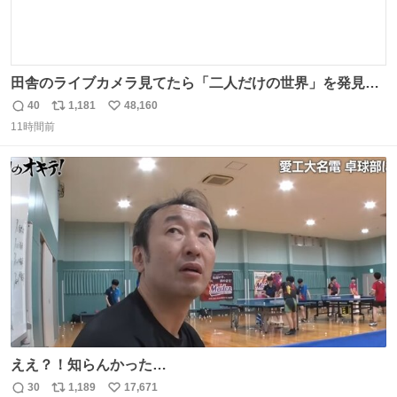
田舎のライブカメラ見てたら「二人だけの世界」を発見し
た
40
1,181
48,160
返
リ
い
11時間前
信
ポ
い
数
ス
ね
ト
数
数
ええ？！知らんかった…
30
1,189
17,671
返
リ
い