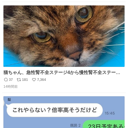
数
ス
ね
ト
数
数
猫ちゃん、急性腎不全ステージ4から慢性腎不全ステージ2
になりました😭点滴も週一で大丈夫になった… このままだ
37
181
7,364
返
リ
い
と2、3日持たないって言われたのが嘘みたい…本当に嬉し
14時間前
信
ポ
い
い😭😭😭頑張ってくれてありがとう😭😭😭 嬉しくて帰り
数
ス
ね
道泣きながら歩いてたら向こうから来た人にすごい顔され
ト
数
数
た🫠