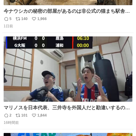
今ナウシカの秘密の部屋があるのは非公式の猫まち駅舎だ
けだもんね。本物が欲しいね
5
140
1,966
返
リ
い
1日前
信
ポ
い
数
ス
ね
ト
数
数
マリノスを日本代表、三井寺を外国人だと勘違いするのお
もろくて爽
2
101
1,844
返
リ
い
16時間前
信
ポ
い
数
ス
ね