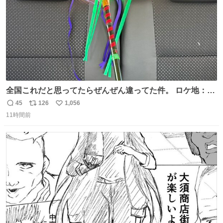
全国これだと思ってたらぜんぜん違ってた件。 ロケ地：広
島
45
126
1,056
返
リ
い
11時間前
信
ポ
い
数
ス
ね
ト
数
数