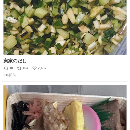
数
実家のだし
38
104
2,407
返
リ
い
6時間前
信
ポ
い
数
ス
ね
ト
数
数