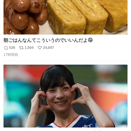
朝ごはんなんてこういうのでいいんだよ🤤
526
1,504
24,047
返
リ
い
17時間前
信
ポ
い
数
ス
ね
ト
数
数