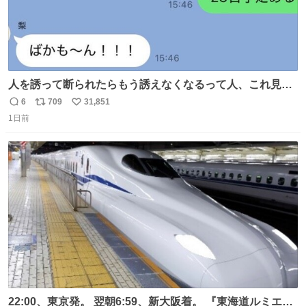
人を誘って断られたらもう誘えなくなるって人、これ見て
元気出してほしい
6
709
31,851
返
リ
い
1日前
信
ポ
い
数
ス
ね
ト
数
数
22:00、東京発。 翌朝6:59、新大阪着。 『東海道ルミエー