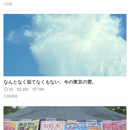
1日前
信
ポ
い
数
ス
ね
ト
数
数
なんとなく似てなくもない、今の東京の雲。
22
102
749
返
リ
い
13時間前
信
ポ
い
数
ス
ね
ト
数
数