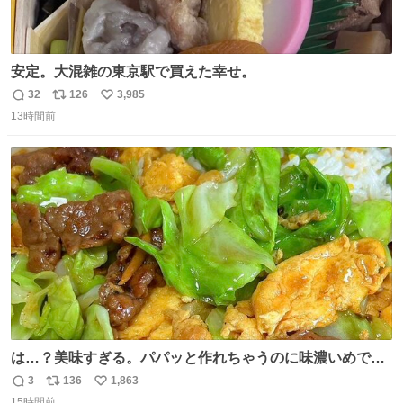
安定。大混雑の東京駅で買えた幸せ。
32
126
3,985
返
リ
い
13時間前
信
ポ
い
数
ス
ね
ト
数
数
は…？美味すぎる。パパッと作れちゃうのに味濃いめで満
足感エグいの天才だろ🥹
3
136
1,863
返
リ
い
15時間前