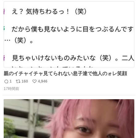
#merchu
ト
数
数
親のイチャイチャ見てられない息子達で他人のォレ笑顔
1
160
4,946
返
リ
い
17時間前
信
ポ
い
数
ス
ね
ト
数
数