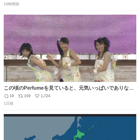
16時間前
信
ポ
い
数
ス
ね
ト
数
数
この頃のPerfumeを見ていると、元気いっぱいでありなが
ら決して感情に任せすぎることなく、しっかりと制御され
10
159
1,724
返
リ
い
たダンスであることに新鮮に驚く。3人のあげた足の向き
1日前
信
ポ
い
や角度とか本当に細かな部分まできっちりと揃っていてそ
数
ス
ね
こから積み重ねてきた努力や練習量が見て取れる…
ト
数
数