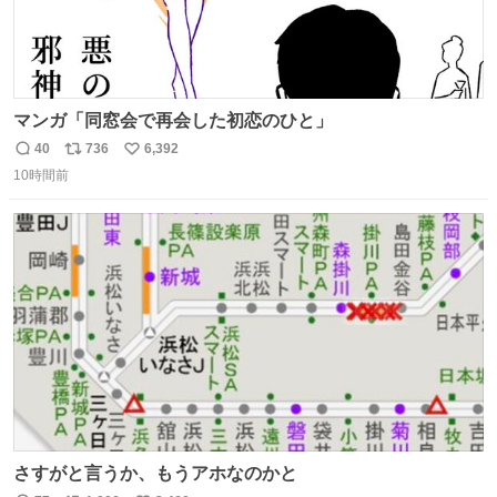
マンガ「同窓会で再会した初恋のひと」
40
736
6,392
返
リ
い
10時間前
信
ポ
い
数
ス
ね
ト
数
数
さすがと言うか、もうアホなのかと