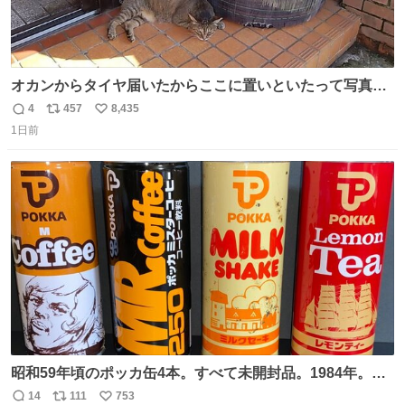
オカンからタイヤ届いたからここに置いといたって写真送
られてきたけど明らかに猫が邪魔くさそうな顔してて草
4
457
8,435
返
リ
い
1日前
信
ポ
い
数
ス
ね
ト
数
数
昭和59年頃のポッカ缶4本。すべて未開封品。1984年。P
マーク。昭和レトロ！
14
111
753
返
リ
い