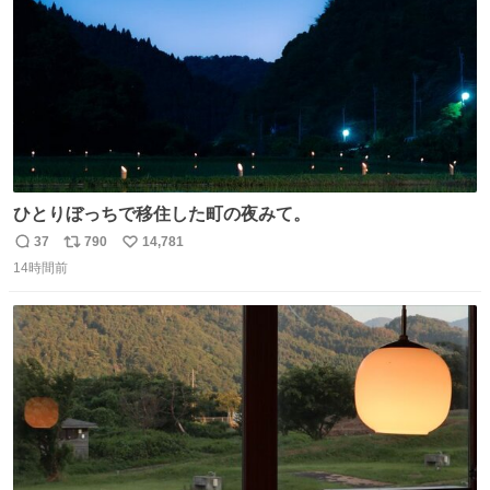
ひとりぼっちで移住した町の夜みて。
37
790
14,781
返
リ
い
14時間前
信
ポ
い
数
ス
ね
ト
数
数