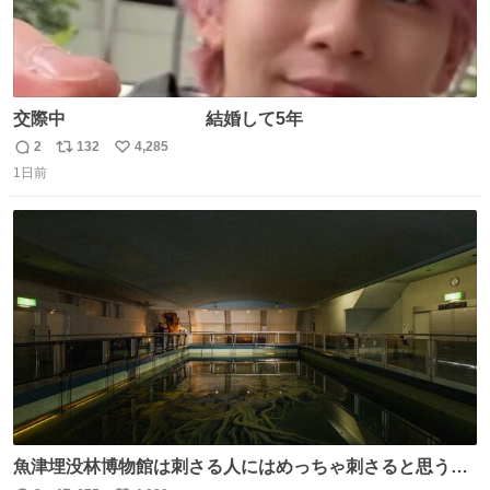
交際中 結婚して5年
2
132
4,285
返
リ
い
1日前
信
ポ
い
数
ス
ね
ト
数
数
魚津埋没林博物館は刺さる人にはめっちゃ刺さると思う施