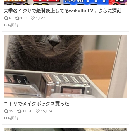
大学名イジりで絶賛炎上してるwakatte TV，さらに深刻な
問題はこっちでは？ ・都内の特定企業に入るのを極度に推
6
109
1,127
返
リ
い
奨し，それ以外の地域で堅実に生きるのを周縁化する ・恋
12時間前
信
ポ
い
愛にかまけ，「陽キャラ」として振る舞うのを極端に中心
数
ス
ね
化する ・院生が研究環境を求め他大学に移るのを批判する
ト
数
数
過去例↓
ニトリでメイクボックス買った
15
1,031
15,174
返
リ
い
11時間前
信
ポ
い
数
ス
ね