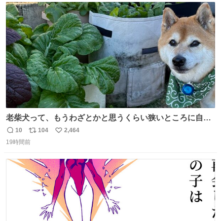
ト
数
数
老柴犬って、もうわざとかと思うくらい狭いところに自ら
はまりにいくじゃないですか？ 今朝ガーデニングしてる飼
10
104
2,464
返
リ
い
い主の間にはまってきて、最高に可愛かった♥️
19時間前
信
ポ
い
数
ス
ね
ト
数
数