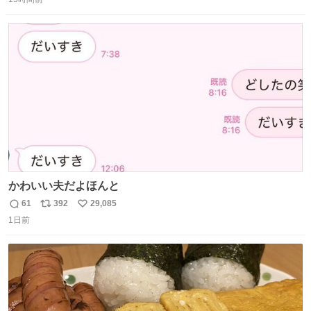
信
ポ
い
数
ス
ね
ト
数
数
かわいい夫だよほんと
61
392
29,085
返
リ
い
1日前
信
ポ
い
数
ス
ね
ト
数
数