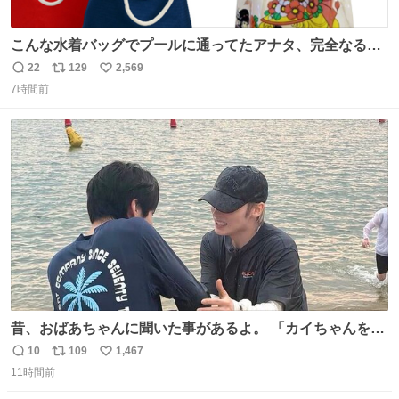
こんな水着バッグでプールに通ってたアナタ、完全なる同
世代（笑） #70年代 #80年代 #昭和レトロ
22
129
2,569
返
リ
い
7時間前
信
ポ
い
数
ス
ね
ト
数
数
昔、おばあちゃんに聞いた事があるよ。 「カイちゃんをい
じめると、アイツが海から上がって来るぞ。」って。
10
109
1,467
返
リ
い
11時間前
信
ポ
い
数
ス
ね