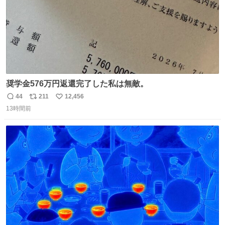
奨学金576万円返還完了した私は無敵。
44
211
12,456
返
リ
い
13時間前
信
ポ
い
数
ス
ね
ト
数
数