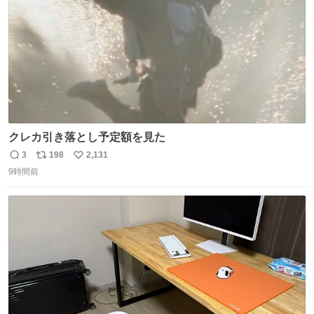
クレカ引き落とし予定額を見た
3
198
2,131
返
リ
い
9時間前
信
ポ
い
数
ス
ね
ト
数
数