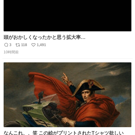
頭がおかしくなったかと思う拡大率
https://t.co/n1bPnS7x1h
3
118
1,491
返
リ
い
10時間前
信
ポ
い
数
ス
ね
ト
数
数
なんこれ、、笑 この絵がプリントされたTシャツ欲しい