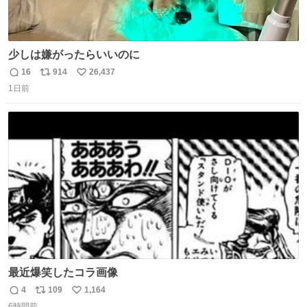
少しは嫌がったらいいのに
16
914
26,437
返
リ
い
1日前
信
ポ
い
数
ス
ね
ト
数
数
最近爆笑したコラ画像
4
109
1,164
返
リ
い
6時間前