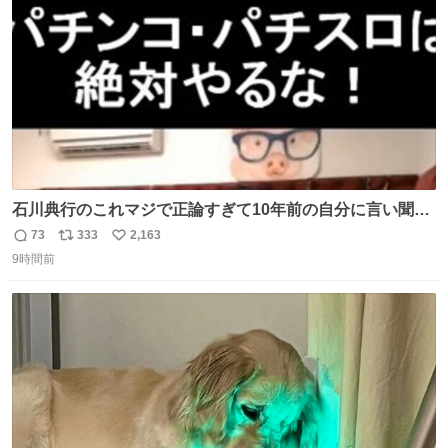
数
石川典行のこれマジで正論すぎて10年前の自分に言い聞か
せたい
73
333
2,163
返
リ
い
9時間前
信
ポ
い
数
ス
ね
ト
数
数