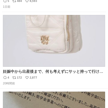
5
484
8,593
返
リ
い
1日前
信
ポ
い
数
ス
ね
ト
数
数
妊娠中から出産後まで、何も考えずにサッと持って行ける
ようなショルダーバッグが欲しいな〜と思っていたのだけ
4
172
2,877
返
リ
い
ど snidelでめちゃくちゃピッタリなものを見つけたので買
20時間前
信
ポ
い
った！✨ スマホと小物とペットボトルが入るの最高すぎる
数
ス
ね
🥹 しかもスマホ入れ独立してるしファスナーない！地味に
ト
数
数
嬉しいやつ！！！