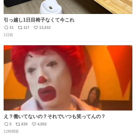
引っ越し1日目椅子なくて今これ
31
117
13,432
返
リ
い
1日前
信
ポ
い
数
ス
ね
ト
数
数
え？働いてないの？それでいつも笑ってんの？
5
830
4,502
返
リ
い
12時間前
信
ポ
い