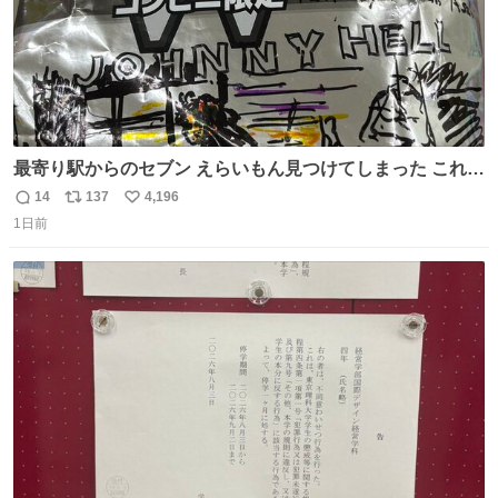
最寄り駅からのセブン えらいもん見つけてしまった これ売
ってくれへんかな… #浅井健一 #ポテチ #ロックの名盤
14
137
4,196
返
リ
い
1日前
信
ポ
い
数
ス
ね
ト
数
数