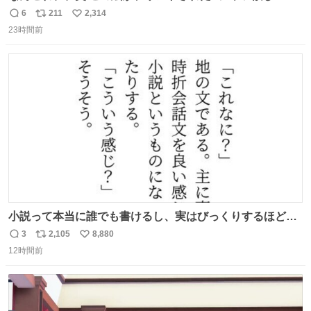
6
211
2,314
返
リ
い
23時間前
信
ポ
い
数
ス
ね
ト
数
数
小説って本当に誰でも書けるし、実はびっくりするほど自
由だし、みんなもっと好きに文字で遊べばいいんじゃない
3
2,105
8,880
返
リ
い
かなって思うよ〜
12時間前
信
ポ
い
数
ス
ね
ト
数
数