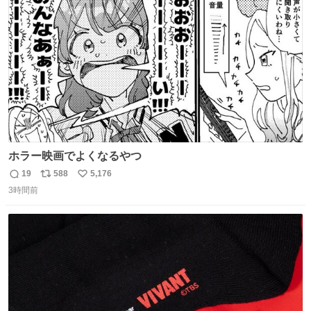
ト
数
数
ホラー映画でよくなるやつ
19
588
5,176
返
リ
い
3時間前
信
ポ
い
数
ス
ね
ト
数
数