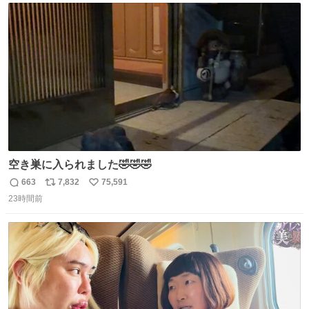
じられております」 でコンソメスープ吹き出しそうになり
ト
数
数
ましたw
空き巣に入られました🤣🤣🤣
663
7,832
75,591
返
リ
い
23時間前
信
ポ
い
数
ス
ね
ト
数
数