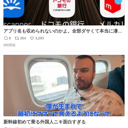
アプリ名も収められないのかよ。全部ダサくて本当に凄
い。 https://t.co/LemyLGyVkR
8
364
3,293
返
リ
い
8時間前
信
ポ
い
数
ス
ね
ト
数
数
新幹線初めて乗る外国人ニキ面白すぎる