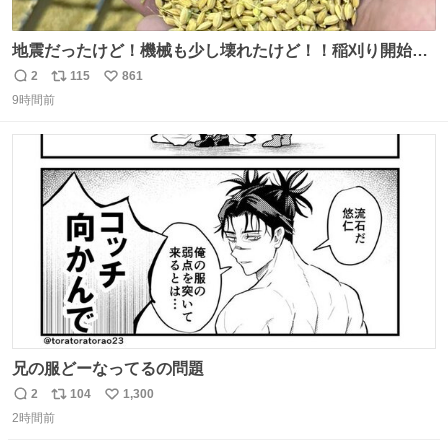
地震だったけど！機械も少し壊れたけど！！稲刈り開始
や！！！🌾 米食べてね！！！！！www たかきライスセン
2
115
861
返
リ
い
ター起動します😂
9時間前
信
ポ
い
数
ス
ね
ト
数
数
兄の服どーなってるの問題
2
104
1,300
返
リ
い
2時間前
信
ポ
い
数
ス
ね