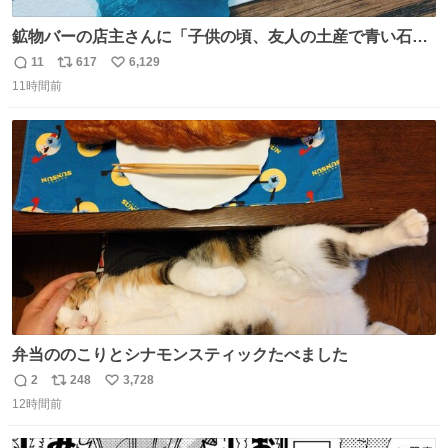
鉱物バーの店主さんに「子供の頃、友人の土産で青い石を
貰って、それがすごく気に入ってたのに、いつかの引越し
11
617
6,129
返
リ
い
で無くしてしまった」という話をしたら、 「お土産で買っ
11時間前
信
ポ
い
てきたくらいの価格感なら、ドイツの黒い森のフローライ
数
ス
ね
トかな…」と当たりつけてもらった。確かにこんな感じだ
ト
数
数
った気がする 凄い
弁当ののこりとシナモンスティックたべました
2
248
3,728
返
リ
い
12時間前
信
ポ
い
数
ス
ね