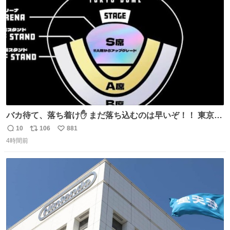
ト
数
数
バカ待て、落ち着け✋ まだ落ち込むのは早いぞ！！ 東京ド
ームの最大キャパ5.5万人に対して席数の配分はだいたい S
10
106
881
返
リ
い
席（アリーナ）：約1.4万人 A席（1階スタンド）：約2.5万
4時間前
信
ポ
い
人 B席（2階スタンド）：約1.5万人 一番席数が多いA席は
数
ス
ね
一次だけで全枠出し切るわけないし、二次からは全体の3
ト
数
数
割を占める