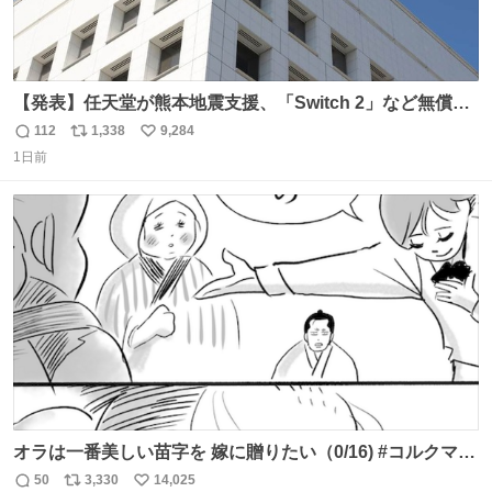
【発表】任天堂が熊本地震支援、「Switch 2」など無償修
理へ 保証切れでも対象 news.livedoor.com/article/detail…
112
1,338
9,284
返
リ
い
任天堂が令和8年熊本地震の被災者支援として、災害救助
1日前
信
ポ
い
法適用地域からの同社製品の修理について、27年2月1日ま
数
ス
ね
で無償で対応すると発表した。「Switch 2」や「Switch」
ト
数
数
「Joy-Con」などが対象。
オラは一番美しい苗字を 嫁に贈りたい（0/16) #コルクマン
ガ専科
50
3,330
14,025
返
リ
い