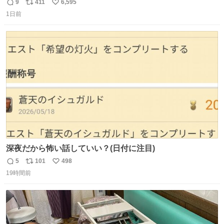
テロトキシン（耐熱性毒素）が検出されたので、議論する
9
411
6,595
返
リ
い
までもなく処分が決まりました」
1日前
信
ポ
い
数
ス
ね
ト
数
数
深夜だから怖い話していい？(日付に注目)
5
101
498
返
リ
い
19時間前
信
ポ
い
数
ス
ね
ト
数
数