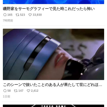
磯野家をサーモグラフィーで見た時これだったら怖い
165
523
33,930
返
リ
い
7時間前
信
ポ
い
数
ス
ね
ト
数
数
このシーンで抜いたことのある人が果たして世にどれほど
いることか このアカウントに辿り着いた皆さんとは、ロボ
58
147
2,412
返
リ
い
コップ2についてこれからもぜひ語り合っていきたい
1日前
信
ポ
い
数
ス
ね