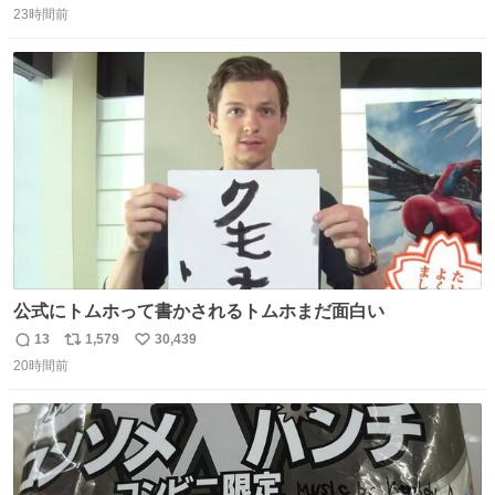
23時間前
信
ポ
い
数
ス
ね
ト
数
数
公式にトムホって書かされるトムホまだ面白い
13
1,579
30,439
返
リ
い
20時間前
信
ポ
い
数
ス
ね
ト
数
数