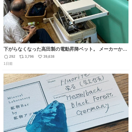
下がらなくなった高田製の電動昇降ベット。 メーカーから
は、完全に見放されたんですが、 見事に85歳の父が治しま
292
3,796
39,638
返
リ
い
した。 うちの父は、トヨタカローラのボディをオート生産
1日前
信
ポ
い
する、工業ロボットの製作者なんですが、 父が電動ベット
数
ス
ね
の配線をハンダで修理している横で、
ト
数
数