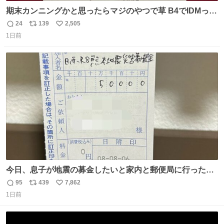
期末カンニングかと思ったらマジのやつで草 B4でIDMって
ことはおそらく就職だし、内定取り消し？ それと夏休み期
24
139
2,505
返
リ
い
間の停学って無意味じゃね？
1日前
信
ポ
い
数
ス
ね
ト
数
数
今日、息子が地震の募金したいと家内と郵便局に行ったみ
たいです。おもちゃとか買う選択肢もあったと思うけど、
95
439
7,862
返
リ
い
自分で貯めてた2万円を役に立てて欲しい、みんなも元気
1日前
信
ポ
い
になって欲しいと。家内も一緒に募金したので、自分も何
数
ス
ね
かできたらなぁと思いました。
ト
数