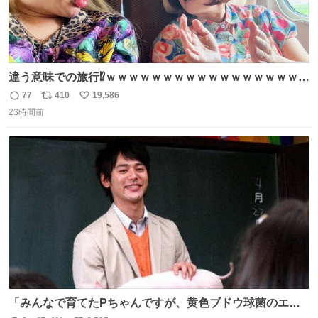
違う意味での旅行⁉️ｗｗｗｗｗｗｗｗｗｗｗｗｗｗｗｗｗｗ
ｗ
77
410
19,586
返
リ
い
23時間前
信
ポ
い
数
ス
ね
ト
数
数
「みんなで育てたPちゃんですが、黄色ブドウ球菌のエン