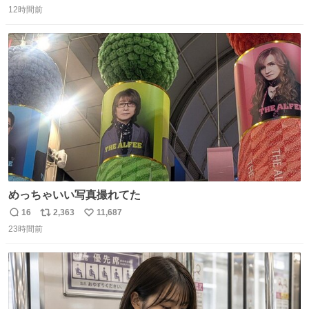
12時間前
信
ポ
い
数
ス
ね
ト
数
数
めっちゃいい写真撮れてた
16
2,363
11,687
返
リ
い
23時間前
信
ポ
い
数
ス
ね
ト
数
数