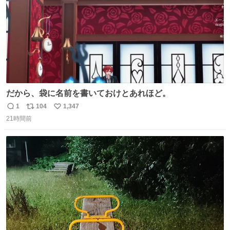
だから、袋に名前を書いておけとあれほど。
1
104
1,347
返
リ
い
21時間前
信
ポ
い
数
ス
ね
ト
数
数