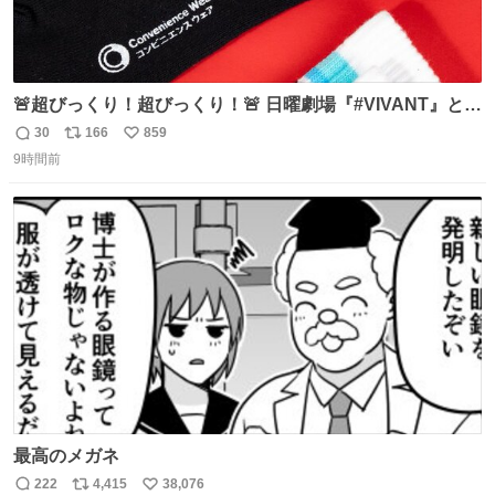
🚨超びっくり！超びっくり！🚨 日曜劇場『#VIVANT』と
ファミマの #コンビニエンスウェア がコラボ！ 🧦ラインソ
30
166
859
返
リ
い
ックス 🟦今治タオルハンカチ 「いいね」「保存」してファ
9時間前
信
ポ
い
ミマへGO👀
数
ス
ね
ト
数
数
最高のメガネ
222
4,415
38,076
返
リ
い