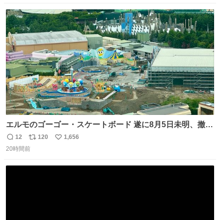
数
ス
ね
ト
数
数
エルモのゴーゴー・スケートボード 遂に8月5日未明、撤
去… ←4日朝 5日朝→ #USJファン #ワンダーランド
12
120
1,656
返
リ
い
20時間前
信
ポ
い
数
ス
ね
ト
数
数