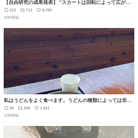
【自由研究の成果発表】 “スカートは回転によって広がる
が、岡澤恋によって270°までなら広がらずに回転が可能な
223
713
9,709
返
リ
い
ことが証明された！”
20時間前
信
ポ
い
数
ス
ね
ト
数
数
私はうどんをよく食べます。うどんの種類によっては非常
食にもなります。生うどんは消費期限が短く、冷凍うどん
20
200
1,421
返
リ
い
は長持ちする代わりに停電に弱いので、乾麺タイプのうど
12時間前
信
ポ
い
んなら水分が少なく長期保存するのにおすすめです。アル
数
ス
ね
ファ化米や缶詰など、色々な非常食がありますが、うどん
ト
数
数
もいかがでしょうか？