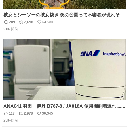
彼女とシーソーの彼女抜き 夜の公園って不審者が現れそう
で怖いんだよな
209
2,698
64,580
返
リ
い
21時間前
信
ポ
い
数
ス
ね
ト
数
数
ANA041 羽田→伊丹 B787-8 / JA818A 使用機到着遅れにつ
き 「安全に支障ない範囲で1分1秒でも遅延回復に努めてお
117
2,978
30,345
返
リ
い
ります」と機長の気合い十分！ が、フライトは順調に進み
23時間前
信
ポ
い
すぎ… 「飛ばしすぎたせいか現在奈良県上空での待機を命
数
ス
ね