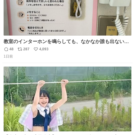
教室のインターホンを鳴らしても、なかなか誰も出ないこ
とがあります…。 もしかすると「電話の出方」に困ってい
48
287
4,093
返
リ
い
るのかもしれません。 そこで「何を話せばいいか」が見え
1日前
信
ポ
い
る手引きを用意して、安心して電話に出られるようにしま
数
ス
ね
す。 インターホンの応対も大切なコミュニケーションの学
ト
数
数
びです。