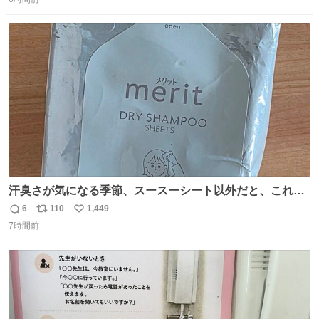
信
ポ
い
数
ス
ね
ト
数
数
汗臭さが気になる季節、スースーシート以外だと、これが
とにかくスッキリする。2年くらい前に #生活は踊る で紹
6
110
1,449
返
リ
い
介したやつ。おじさんにもおばさんにもオススメだ。ドラ
7時間前
信
ポ
い
ストに売ってるぞ。ドライシャンプーって書いてあるけど
数
ス
ね
汗拭きシートみたいなもの。耳裏襟足首筋がんがん拭いて
ト
数
数
汗臭不安を解消。