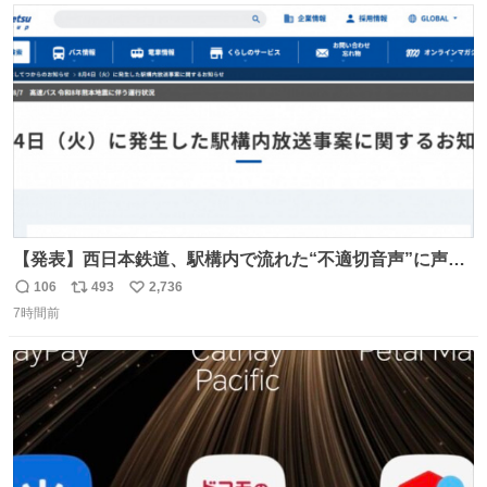
ト
数
数
【発表】西日本鉄道、駅構内で流れた“不適切音声”に声明
「被害届も検討」 news.livedoor.com/article/detail… 4日
106
493
2,736
返
リ
い
に西鉄福岡（天神）駅および薬院駅で発生した駅構内放送
7時間前
信
ポ
い
事案について声明を公表した。「第三者によって駅構内放
数
ス
ね
送設備に外部から不正に音声が流された可能性も含めて確
ト
数
数
認を実施」と説明した。