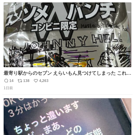
数
ス
ね
ト
数
数
最寄り駅からのセブン えらいもん見つけてしまった これ売
ってくれへんかな… #浅井健一 #ポテチ #ロックの名盤
14
138
4,263
返
リ
い
1日前
信
ポ
い
数
ス
ね
ト
数
数