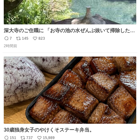
深大寺のご住職に 「お寺の池の水ぜんぶ抜いて掃除した
ら、 モネの池くらい綺麗になったから見てみて」 といわれ
7
145
823
返
リ
い
訪れたら 本当にモネの池くらい綺麗でした。 蓮こそ咲いて
2時間前
信
ポ
い
ないけど言いたいことわかります。 輝くエメラルドだ‼︎
数
ス
ね
iPhone16カメラで撮影して無加工です。
ト
数
数
30歳独身女子のやけくそステーキ弁当。
151
737
15,989