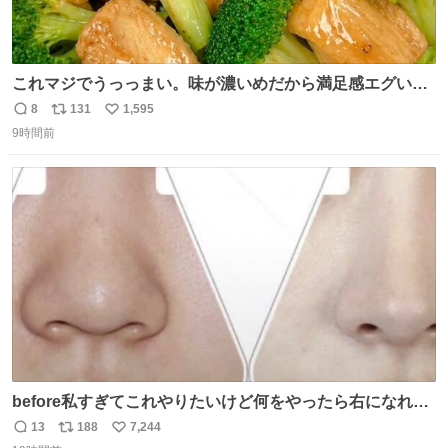
これマジでうっっまい。味が濃いめだから満足感エグいし
1週間で3キロ痩せた😭
8
131
1,595
返
リ
い
9時間前
信
ポ
い
数
ス
ね
ト
数
数
before私すぎてこれやりたいけど何をやったら右になれる
の
13
188
7,244
返
リ
い