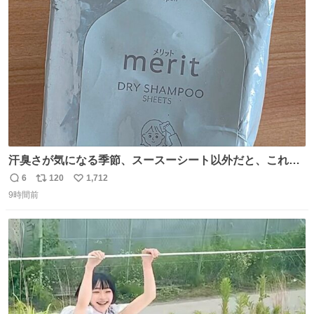
ト
数
数
汗臭さが気になる季節、スースーシート以外だと、これが
とにかくスッキリする。2年くらい前に #生活は踊る で紹
6
120
1,712
返
リ
い
介したやつ。おじさんにもおばさんにもオススメだ。ドラ
9時間前
信
ポ
い
ストに売ってるぞ。ドライシャンプーって書いてあるけど
数
ス
ね
汗拭きシートみたいなもの。耳裏襟足首筋がんがん拭いて
ト
数
数
汗臭不安を解消。