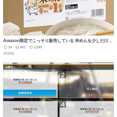
Amazon限定でこっそり販売している 米めんを少しだけ宣
伝させてください…🤫 大きな声では言えないんですが… 茹
10
891
2,595
返
リ
い
で時間1分なのでカップめんよりも手軽かもです…
4時間前
信
ポ
い
数
ス
ね
ト
数
数