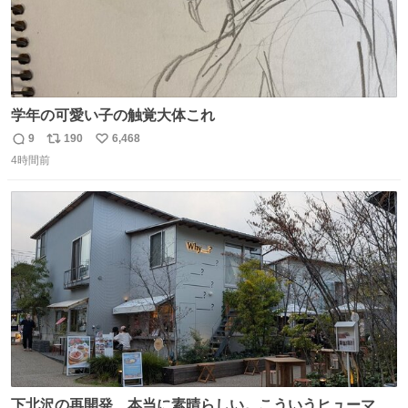
学年の可愛い子の触覚大体これ
9
190
6,468
返
リ
い
4時間前
信
ポ
い
数
ス
ね
ト
数
数
下北沢の再開発、本当に素晴らしい。こういうヒューマン