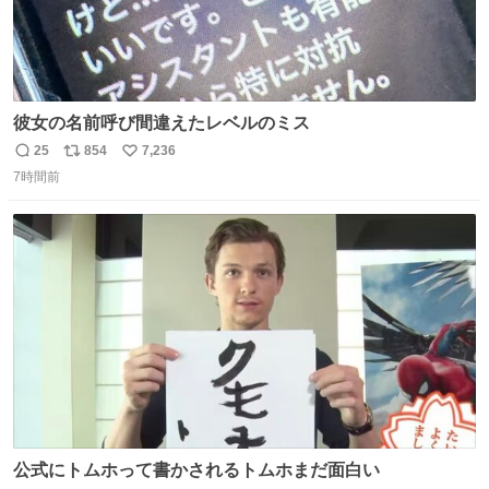
彼女の名前呼び間違えたレベルのミス
25
854
7,236
返
リ
い
7時間前
信
ポ
い
数
ス
ね
ト
数
数
公式にトムホって書かされるトムホまだ面白い