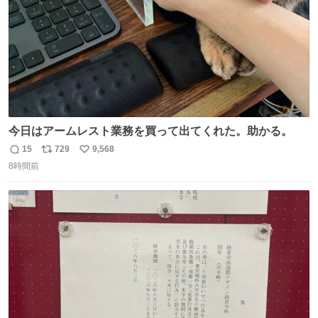
今日はアームレスト業務を買って出てくれた。助かる。
15
729
9,568
返
リ
い
8時間前
信
ポ
い
数
ス
ね
ト
数
数