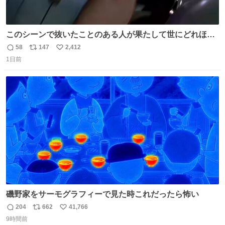
このシーンで抜いたことのある人が果たして世にどれほど
いることか このアカウントに辿り着いた皆さんとは、ロボ
58
147
2,412
返
リ
い
コップ2についてこれからもぜひ語り合っていきたい
1日前
信
ポ
い
数
ス
ね
ト
数
数
磯野家をサーモグラフィーで見た時これだったら怖い
204
662
41,766
返
リ
い
9時間前
信
ポ
い