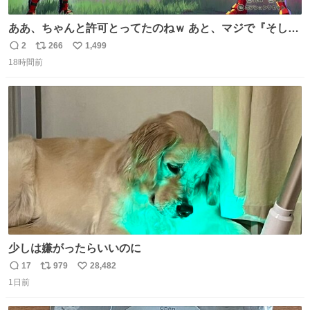
ああ、ちゃんと許可とってたのねｗ あと、マジで『そして
時は動き出す』って言ってて草オブ草
2
266
1,499
返
リ
い
18時間前
信
ポ
い
数
ス
ね
ト
数
数
少しは嫌がったらいいのに
17
979
28,482
返
リ
い
1日前
信
ポ
い
数
ス
ね