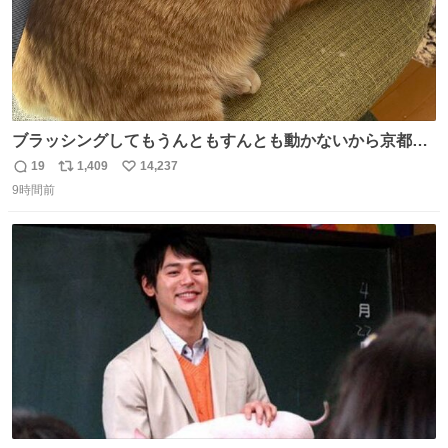
ブラッシングしてもうんともすんとも動かないから京都の
寺にある庭みたいになってる
19
1,409
14,237
返
リ
い
9時間前
信
ポ
い
数
ス
ね
ト
数
数