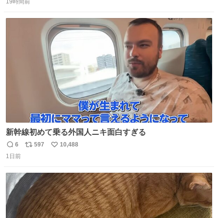
19時間前
信
ポ
い
数
ス
ね
ト
数
数
新幹線初めて乗る外国人ニキ面白すぎる
6
597
10,488
返
リ
い
1日前
信
ポ
い
数
ス
ね
ト
数
数