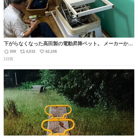
下がらなくなった高田製の電動昇降ベット。 メーカーから
は、完全に見放されたんですが、 見事に85歳の父が治しま
309
4,032
42,106
返
リ
い
した。 うちの父は、トヨタカローラのボディをオート生産
1日前
信
ポ
い
する、工業ロボットの製作者なんですが、 父が電動ベット
数
ス
ね
の配線をハンダで修理している横で、
ト
数
数