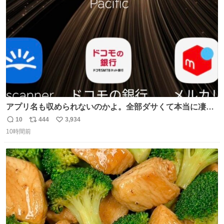
数
アプリ名も収められないのかよ。全部ダサくて本当に凄
い。 https://t.co/LemyLGyVkR
10
444
3,934
返
リ
い
10時間前
信
ポ
い
数
ス
ね
ト
数
数