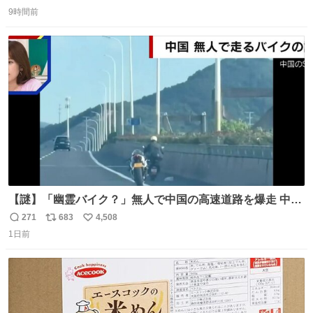
返
リ
い
9時間前
信
ポ
い
数
ス
ね
ト
数
数
【謎】「幽霊バイク？」無人で中国の高速道路を爆走 中国
で珍しい光景が目撃された。人が乗っていないバイクが高
271
683
4,508
返
リ
い
速道路を倒れず走り続けており、さらに車線変更も。その
1日前
信
ポ
い
まま5キロも走り続けていたという。
数
ス
ね
ト
数
数