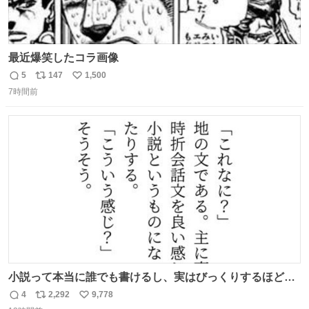
最近爆笑したコラ画像
5
147
1,500
返
リ
い
7時間前
信
ポ
い
数
ス
ね
ト
数
数
小説って本当に誰でも書けるし、実はびっくりするほど自
由だし、みんなもっと好きに文字で遊べばいいんじゃない
4
2,292
9,778
返
リ
い