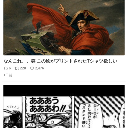
数
震 #福岡県警察
なんこれ、、笑 この絵がプリントされたTシャツ欲しい
6
228
2,476
返
リ
い
1日前
信
ポ
い
数
ス
ね
ト
数
数