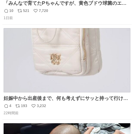
「みんなで育てたPちゃんですが、黄色ブドウ球菌のエン
テロトキシン（耐熱性毒素）が検出されたので、議論する
10
521
7,720
返
リ
い
までもなく処分が決まりました」
1日前
信
ポ
い
数
ス
ね
ト
数
数
妊娠中から出産後まで、何も考えずにサッと持って行ける
ようなショルダーバッグが欲しいな〜と思っていたのだけ
4
193
3,232
返
リ
い
ど snidelでめちゃくちゃピッタリなものを見つけたので買
22時間前
信
ポ
い
った！✨ スマホと小物とペットボトルが入るの最高すぎる
数
ス
ね
🥹 しかもスマホ入れ独立してるしファスナーない！地味に
ト
数
数