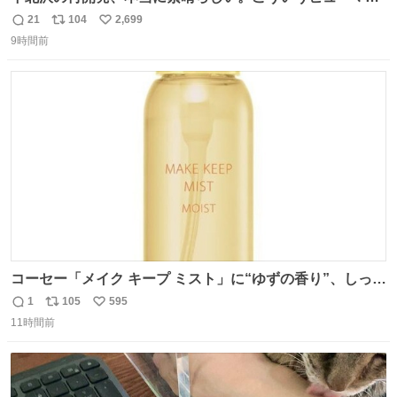
スケールの開発がいいんだよ。
21
104
2,699
返
リ
い
9時間前
信
ポ
い
数
ス
ね
ト
数
数
コーセー「メイク キープ ミスト」に“ゆずの香り”、しっと
りツヤ肌叶う保湿タイプ - fashion-press.net/news/148945
1
105
595
返
リ
い
11時間前
信
ポ
い
数
ス
ね
ト
数
数