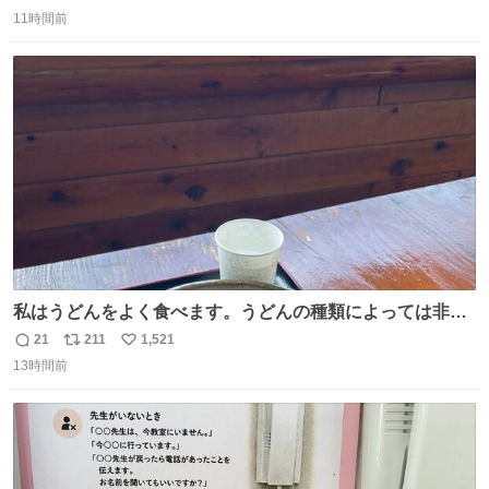
返
リ
い
11時間前
信
ポ
い
数
ス
ね
ト
数
数
私はうどんをよく食べます。うどんの種類によっては非常
食にもなります。生うどんは消費期限が短く、冷凍うどん
21
211
1,521
返
リ
い
は長持ちする代わりに停電に弱いので、乾麺タイプのうど
13時間前
信
ポ
い
んなら水分が少なく長期保存するのにおすすめです。アル
数
ス
ね
ファ化米や缶詰など、色々な非常食がありますが、うどん
ト
数
数
もいかがでしょうか？