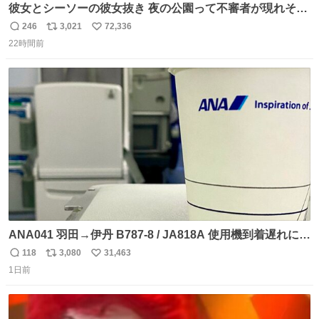
彼女とシーソーの彼女抜き 夜の公園って不審者が現れそう
で怖いんだよな
246
3,021
72,336
返
リ
い
22時間前
信
ポ
い
数
ス
ね
ト
数
数
ANA041 羽田→伊丹 B787-8 / JA818A 使用機到着遅れにつ
き 「安全に支障ない範囲で1分1秒でも遅延回復に努めてお
118
3,080
31,463
返
リ
い
ります」と機長の気合い十分！ が、フライトは順調に進み
1日前
信
ポ
い
すぎ… 「飛ばしすぎたせいか現在奈良県上空での待機を命
数
ス
ね
じられております」 でコンソメスープ吹き出しそうになり
ト
数