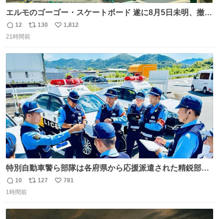
エルモのゴーゴー・スケートボード 遂に8月5日未明、撤
去… ←4日朝 5日朝→ #USJファン #ワンダーランド
12
130
1,812
返
リ
い
21時間前
信
ポ
い
数
ス
ね
ト
数
数
特別自動車警ら部隊は各府県から応援派遣された精鋭部隊
です。写真は、福岡県警察の特別自動車警ら部隊が、八代
10
127
781
返
リ
い
郡氷川町の施設駐車場内でパトロール前の指示を受ける様
1時間前
信
ポ
い
子と、イオンモール熊本での警戒の様子です。熊本を守る
数
ス
ね
ため、今日も全力で取り組んでいます。 #令和８年熊本地
ト
数