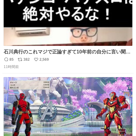
石川典行のこれマジで正論すぎて10年前の自分に言い聞か
せたい
85
382
2,569
返
リ
い
11時間前
信
ポ
い
数
ス
ね
ト
数
数