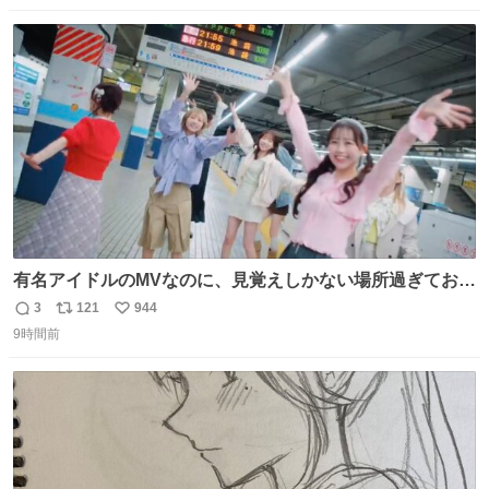
数
ス
ね
ト
数
数
有名アイドルのMVなのに、見覚えしかない場所過ぎておも
ろいな
3
121
944
返
リ
い
9時間前
信
ポ
い
数
ス
ね
ト
数
数