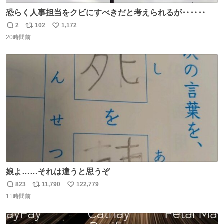
恐らく人事担当をクビにすべきだと考えられるが‥‥‥
2
102
1,172
返
リ
い
20時間前
信
ポ
い
数
ス
ね
ト
数
数
娘よ……それは違うと思うぞ
823
11,790
122,779
返
リ
い
11時間前
信
ポ
い
数
ス
ね
ト
数