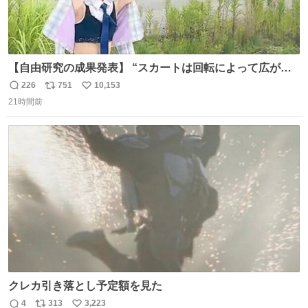
【自由研究の成果発表】 “スカートは回転によって広がる
が、岡澤恋によって270°までなら広がらずに回転が可能な
226
751
10,153
返
リ
い
ことが証明された！”
21時間前
信
ポ
い
数
ス
ね
ト
数
数
クレカ引き落とし予定額を見た
4
313
3,223