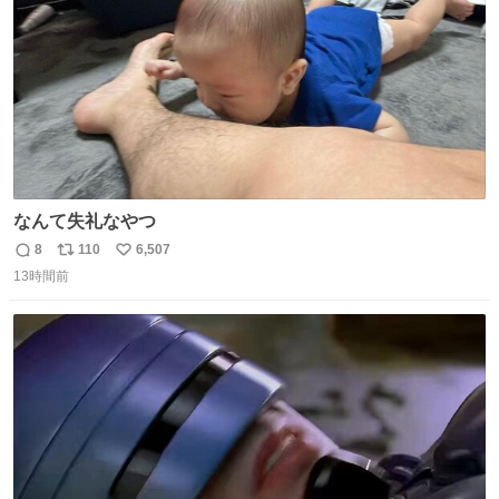
嬉しいやつ！！！
なんて失礼なやつ
8
110
6,507
返
リ
い
13時間前
信
ポ
い
数
ス
ね
ト
数
数