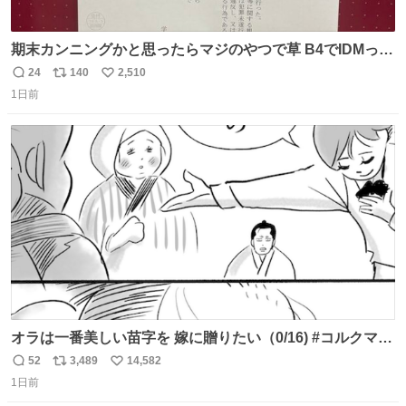
期末カンニングかと思ったらマジのやつで草 B4でIDMって
ことはおそらく就職だし、内定取り消し？ それと夏休み期
24
140
2,510
返
リ
い
間の停学って無意味じゃね？
1日前
信
ポ
い
数
ス
ね
ト
数
数
オラは一番美しい苗字を 嫁に贈りたい（0/16) #コルクマン
ガ専科
52
3,489
14,582
返
リ
い
1日前
信
ポ
い