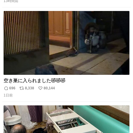
かなって思うよ〜
13時間前
信
ポ
い
数
ス
ね
ト
数
数
空き巣に入られました🤣🤣🤣
696
8,338
80,144
返
リ
い
1日前
信
ポ
い
数
ス
ね
ト
数
数