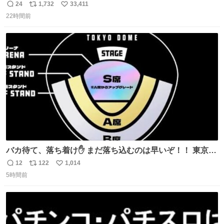
24
1,732
33,411
返
リ
い
22時間前
信
ポ
い
数
ス
ね
ト
数
数
バカ待て、落ち着け✋ まだ落ち込むのは早いぞ！！ 東京ド
ームの最大キャパ5.5万人に対して席数の配分はだいたい S
12
122
1,014
返
リ
い
席（アリーナ）：約1.4万人 A席（1階スタンド）：約2.5万
5時間前
信
ポ
い
人 B席（2階スタンド）：約1.5万人 一番席数が多いA席は
数
ス
ね
一次だけで全枠出し切るわけないし、二次からは全体の3
ト
数
数
割を占める