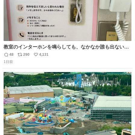
教室のインターホンを鳴らしても、なかなか誰も出ないこ
とがあります…。 もしかすると「電話の出方」に困ってい
48
290
4,131
返
リ
い
るのかもしれません。 そこで「何を話せばいいか」が見え
1日前
信
ポ
い
る手引きを用意して、安心して電話に出られるようにしま
数
ス
ね
す。 インターホンの応対も大切なコミュニケーションの学
ト
数
数
びです。