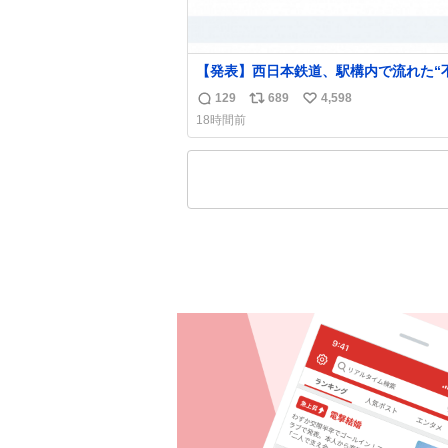
【発表】西日本鉄道、駅構内で流れた“
音声”に声明「被害届も検討」
129
689
4,598
返
リ
い
news.livedoor.com/article/detail… 4日に西
18時間前
鉄福岡（天神）駅および薬院駅で発生し
信
ポ
い
構内放送事案について声明を公表した。
数
ス
ね
三者によって駅構内放送設備に外部から
ト
数
に音声が流された可能性も含めて確認を
数
施」と説明した。