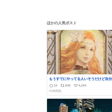
ほかの人気ポスト
もうすでにやってる人いそうだけど自分
で見かけてない
10
848
4,244
返
リ
い
21時間前
信
ポ
い
数
ス
ね
ト
数
数