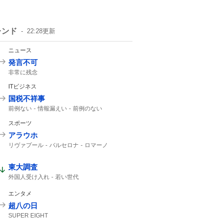
レンド
22:28
更新
ニュース
発言不可
非常に残念
ITビジネス
国税不祥事
前例ない
情報漏えい
前例のない
スポーツ
アラウホ
リヴァプール
バルセロナ
ロマーノ
HERE WE GO
東大調査
外国人受け入れ
若い世代
エンタメ
超八の日
SUPER EIGHT