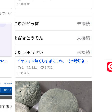
返
リ
い
14時間前
信
ポ
い
数
ス
ね
ト
数
数
合いた
イヤフォン無くしすぎてこれ。 その時好きだ
ど(同
った男のセコムの名前にしてる
1
121
3,732
返
リ
い
し)最
16時間前
信
ポ
い
数
ス
ね
ト
数
数