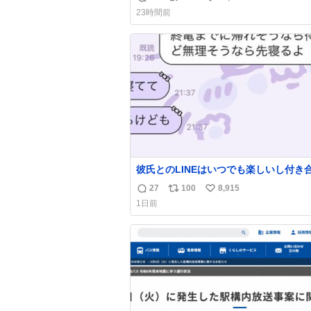
返
リ
い
23時間前
信
ポ
い
数
ス
ね
ト
数
数
彼氏とのLINEはいつでも楽しいし付き
ての頃の嬉しかったLINEは無限にあるけ
27
100
8,915
返
リ
い
棲前は1日で各50通くらい送りあってた
1日前
近嬉しかったのはこれ
信
ポ
い
数
ス
ね
ト
数
数