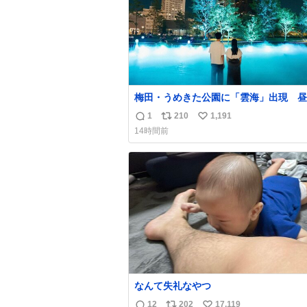
梅田・うめきた公園に「雲海」出現 昼
で異なる演出、昨年は50万人来場
1
210
1,191
返
リ
い
umeda.keizai.biz/headline/4657/
14時間前
信
ポ
い
数
ス
ね
ト
数
数
なんて失礼なやつ
12
202
17,119