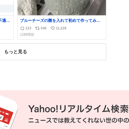
不適切
ブルーチーズの菌を入れて初めて作ってみた
チーズなんだけど 本能でちょっとヤバいと思
123
546
11,228
返
リ
い
っちゃう見た目だな
12時間前
た駅
信
ポ
い
「第
数
ス
ね
不正
ト
数
もっと見る
実
数