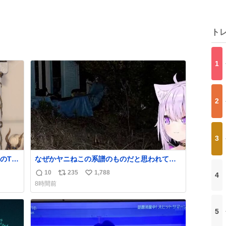
ト
1
2
3
のTL
なぜかヤニねこの系譜のものだと思われてい
るおかゆん #生おかゆ
10
235
1,788
4
返
リ
い
8時間前
信
ポ
い
数
ス
ね
ト
数
5
数