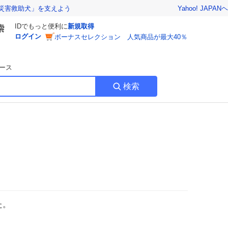
Yahoo! JAPAN
ヘ
災害救助犬」を支えよう
IDでもっと便利に
新規取得
ログイン
ボーナスセレクション 人気商品が最大40％
ース
検索
た。