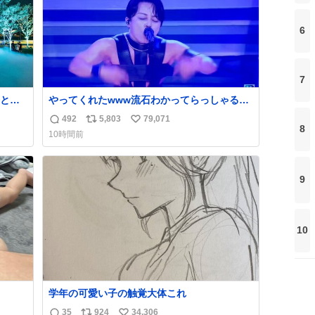
6
7
と夜
やってくれたwww流石わかってらっしゃる🤣
🤣🤣 #Mステ #西川貴教
492
5,803
79,071
返
リ
い
8
10時間前
信
ポ
い
数
ス
ね
ト
数
9
数
10
学年の可愛い子の触覚大体これ
35
924
34,306