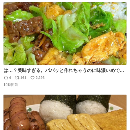
数
ス
ね
ト
数
数
は…？美味すぎる。パパッと作れちゃうのに味濃いめで満
足感エグいの天才だろ🥹
4
161
2,293
返
リ
い
19時間前
信
ポ
い
数
ス
ね
ト
数
数