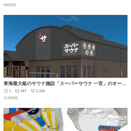
返
リ
い
9時間前
信
ポ
い
数
ス
ね
ト
数
数
東海最大級のサウナ施設「スーパーサウナ 一宮」のオープ
ン日が2026年9月8日に決定‼️ 5種類の本格サウナや4種類の
1
387
2,326
返
リ
い
⽔⾵呂、約50名が同時に休息できる休憩スペースなど、男
21時間前
信
ポ
い
性が求める設備を極限まで突き詰めた「サウナの理想郷」
数
ス
ね
😍😍😍 ⬇️詳細ページ⬇️ supersento.com/chubu/aichi/ic…
ト
数
数