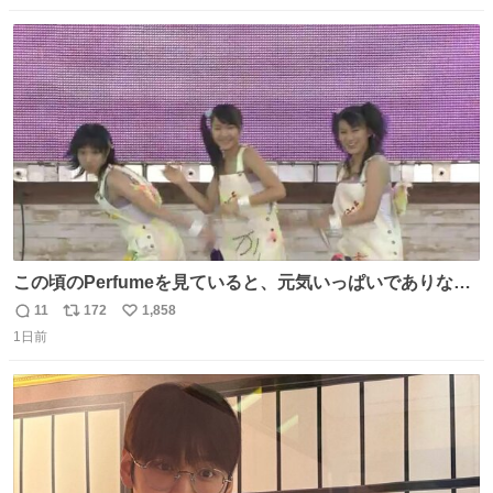
数
ス
ね
ト
数
数
この頃のPerfumeを見ていると、元気いっぱいでありなが
ら決して感情に任せすぎることなく、しっかりと制御され
11
172
1,858
返
リ
い
たダンスであることに新鮮に驚く。3人のあげた足の向き
1日前
信
ポ
い
や角度とか本当に細かな部分まできっちりと揃っていてそ
数
ス
ね
こから積み重ねてきた努力や練習量が見て取れる…
ト
数
数