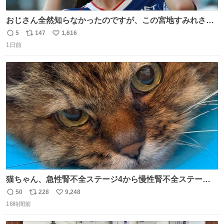
おじさん全然知らなかったのですが、この宮地すみれさん
（日向坂46）はマリサポだったのですね。 カメラ目線でに
5
147
1,616
返
リ
い
っこりしていただいたので撮影したものの、全然誰だか知
1日前
信
ポ
い
りませんでした。 マリサポらしいのでこれからは名前覚え
数
ス
ね
ます！！
ト
数
数
猫ちゃん、急性腎不全ステージ4から慢性腎不全ステージ2
になりました😭点滴も週一で大丈夫になった… このままだ
50
228
9,248
返
リ
い
と2、3日持たないって言われたのが嘘みたい…本当に嬉し
18時間前
信
ポ
い
い😭😭😭頑張ってくれてありがとう😭😭😭 嬉しくて帰り
数
ス
ね