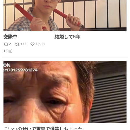
交際中 結婚して5年
2
132
1,538
返
リ
い
1日前
信
ポ
い
数
ス
ね
ト
数
数
こいつのせいで電車で爆笑しちまった