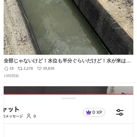
全部じゃないけど！水位も半分ぐらいだけど！水が来はじ
めたよ！！！ 作業してくれた方々ありがとーーー
18
2,278
30,836
返
リ
い
ー！！！！！！！！！！！！！！！！！！！！！！！！！
19時間前
信
ポ
い
！
数
ス
ね
ト
数
数