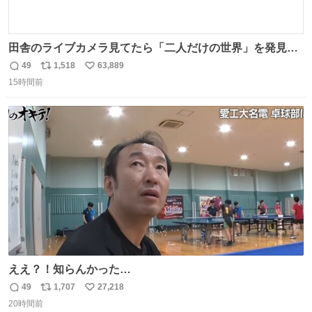
田舎のライブカメラ見てたら「二人だけの世界」を発見し
た
49
1,518
63,889
返
リ
い
15時間前
信
ポ
い
数
ス
ね
ト
数
数
ええ？！知らんかった…
49
1,707
27,218
返
リ
い
20時間前
信
ポ
い