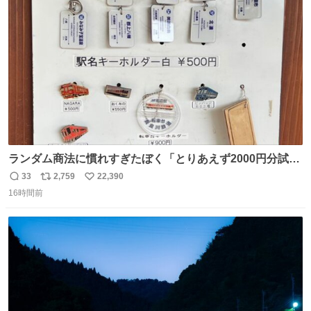
道泣きながら歩いてたら向こうから来た人にすごい顔され
ト
数
数
た🫠
ランダム商法に慣れすぎたぼく「とりあえず2000円分試し
てみるか…」 駅員さん「どれが欲しいの？」 ぼく「えっ
33
2,759
22,390
返
リ
い
良いんですか？」 駅員さん「何が…？？」 やっぱランダム
16時間前
信
ポ
い
って悪い文化だ
数
ス
ね
わ！！！！！！！！！！！！！！！！！！！！
ト
数
数