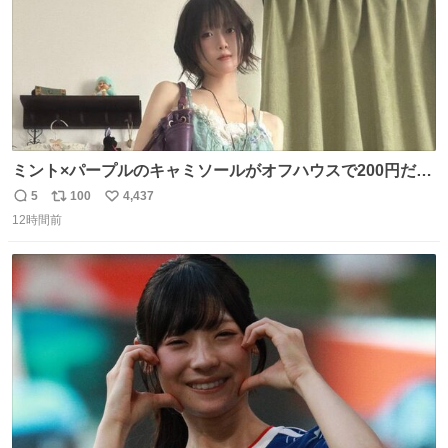
ミント×パープルのキャミソールがオフハウスで200円だっ
た♩
5
100
4,437
返
リ
い
12時間前
信
ポ
い
数
ス
ね
ト
数
数