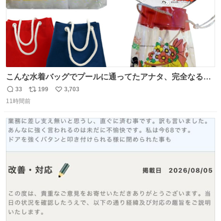
こんな水着バッグでプールに通ってたアナタ、完全なる同
世代（笑） #70年代 #80年代 #昭和レトロ
33
199
3,703
返
リ
い
11時間前
信
ポ
い
数
ス
ね
ト
数
数