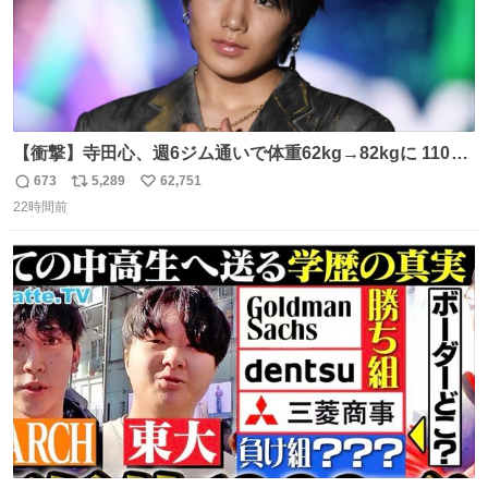
【衝撃】寺田心、週6ジム通いで体重62kg→82kgに 110kg
のベンチプレス持ち上げる姿披露
673
5,289
62,751
返
リ
い
news.livedoor.com/article/detail… 元々自重のみだった
22時間前
信
ポ
い
が、更に筋肉を大きくするためジム通いを開始。筋肉増量
数
ス
ね
のためおにぎり10個、ゼリー飲料3～4本、パスタと毎日4
ト
数
数
千kcalオーバーの食事を摂取し、増量したという。