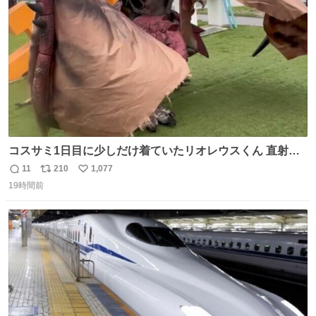
数
コスサミ1日目に少しだけ着ていたリオレウスくん 直射日
光下で暑すぎて疲労状態 火耐性15ではだめですね 適応珠
11
210
1,077
返
リ
い
Lv1と耐火珠Lv3装備しないと真夏の名古屋は過ごせぬよう
19時間前
信
ポ
い
です #コスサミ2026
数
ス
ね
ト
数
数