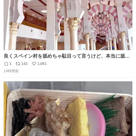
良くスペイン村を舐めちゃ駄目って言うけど、本当に舐め
ちゃ行けないのはスペィン村ホテル🏛🏨 だってロビーから
1
143
1,061
返
リ
い
中庭抜けるだけでこの有様🤩 ディズニーホテル泊まってる
14時間前
信
ポ
い
場所じゃない。 5年振りの志摩スペイン村パルケエスパー
数
ス
ね
ニャは益々素晴らしい場所になってる
ト
数
数