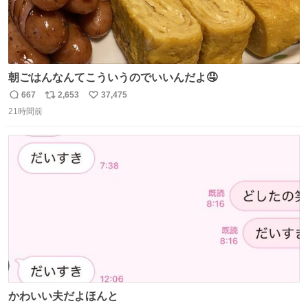
朝ごはんなんてこういうのでいいんだよ🤤
667
2,653
37,475
返
リ
い
21時間前
信
ポ
い
数
ス
ね
ト
数
数
かわいい夫だよほんと