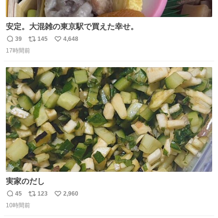
安定。大混雑の東京駅で買えた幸せ。
39
145
4,648
返
リ
い
17時間前
信
ポ
い
数
ス
ね
ト
数
数
実家のだし
45
123
2,960
返
リ
い
10時間前
信
ポ
い