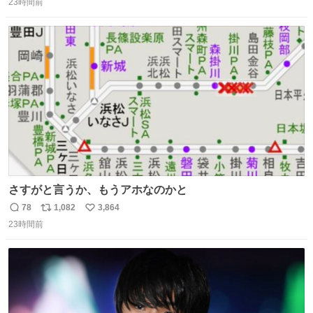
い主の間にはまってきて、最高に可愛かった♥️
23時間前
信
ポ
い
数
ス
ね
ト
数
数
さすがと言うか、もうアホなのかと
78
1,082
3,864
返
リ
い
23時間前
信
ポ
い
数
ス
ね
ト
数
数