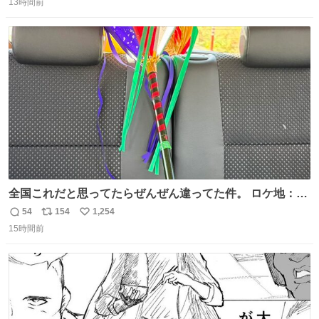
13時間前
信
ポ
い
数
ス
ね
ト
数
数
全国これだと思ってたらぜんぜん違ってた件。 ロケ地：広
島
54
154
1,254
返
リ
い
15時間前
信
ポ
い
数
ス
ね
ト
数
数