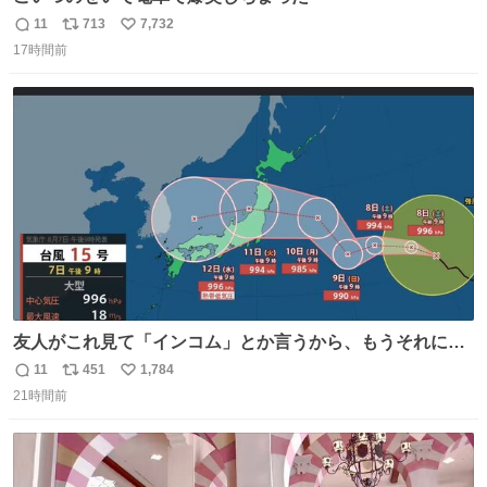
11
713
7,732
返
リ
い
17時間前
信
ポ
い
数
ス
ね
ト
数
数
友人がこれ見て「インコム」とか言うから、もうそれにし
か見えなくなっちゃった。
11
451
1,784
返
リ
い
21時間前
信
ポ
い
数
ス
ね
ト
数
数