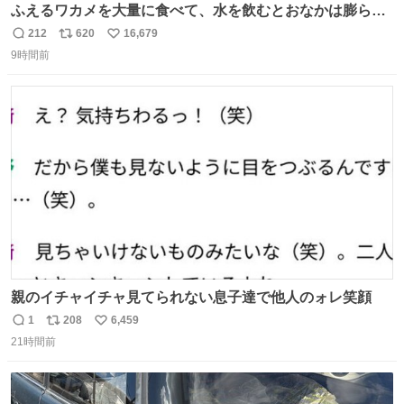
ふえるワカメを大量に食べて、水を飲むとおなかは膨ら
む・・・・！？ ⚠️よい子は絶対マネしないでね⚠️ #夏休み
212
620
16,679
返
リ
い
の自由研究
9時間前
信
ポ
い
数
ス
ね
ト
数
数
親のイチャイチャ見てられない息子達で他人のォレ笑顔
1
208
6,459
返
リ
い
21時間前
信
ポ
い
数
ス
ね
ト
数