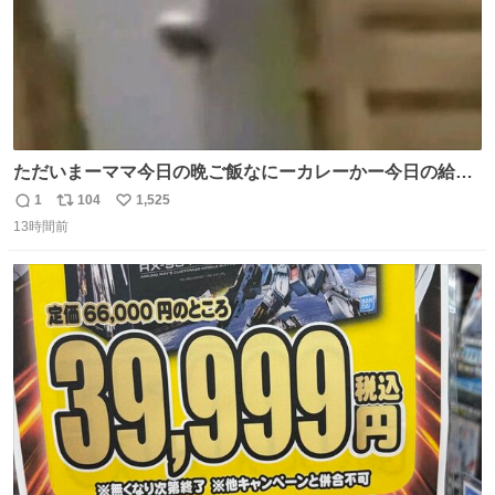
ただいまーママ今日の晩ご飯なにーカレーかー今日の給食
カレーだったよ明日雑巾いる
1
104
1,525
返
リ
い
13時間前
信
ポ
い
数
ス
ね
ト
数
数