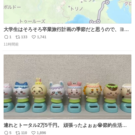
大学生はそろそろ卒業旅行計画の季節だと思うので、ヨー
ロッパ🇪🇺主要国を縦断できるおすすめルートをシェア！
1
133
1,741
返
リ
い
•以下の国をほぼユーレイルパス(EU内電車乗り放題チケッ
11時間前
信
ポ
い
ト)で電車移動可能 フランス🇫🇷 イギリス🇬🇧 ベルギー
数
ス
ね
🇧🇪 オランダ🇳🇱 ドイツ🇩🇪 イタリア🇮🇹
ト
数
数
連れとトータル2万5千円。 頑張ったよぉぉ😭節約生活の
始まり。笑
5
110
1,896