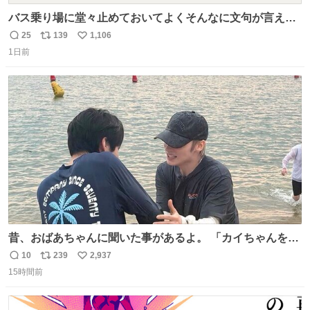
バス乗り場に堂々止めておいてよくそんなに文句が言える
ね 運転士は日本人やったのなら韓国人は関係ないし、なん
25
139
1,106
返
リ
い
なら68歳も関係ない…
1日前
信
ポ
い
数
ス
ね
ト
数
数
昔、おばあちゃんに聞いた事があるよ。 「カイちゃんをい
じめると、アイツが海から上がって来るぞ。」って。
10
239
2,937
返
リ
い
15時間前
信
ポ
い
数
ス
ね
ト
数