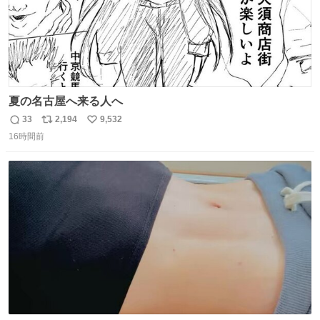
夏の名古屋へ来る人へ
33
2,194
9,532
返
リ
い
16時間前
信
ポ
い
数
ス
ね
ト
数
数