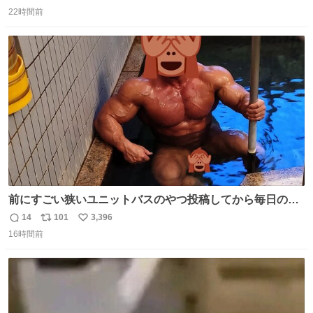
返
リ
い
22時間前
信
ポ
い
数
ス
ね
ト
数
数
前にすごい狭いユニットバスのやつ投稿してから毎日のよ
うに温泉とかに連れてってもらってる。SNS効果凄い。俺
14
101
3,396
返
リ
い
は幸せもんです・・・いつもありがとうございます🫡
16時間前
信
ポ
い
数
ス
ね
ト
数
数