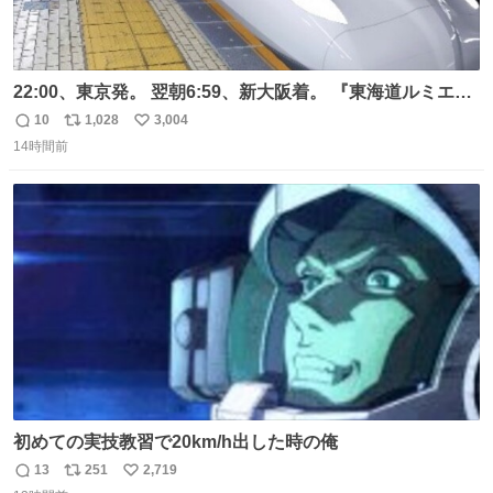
22:00、東京発。 翌朝6:59、新大阪着。 『東海道ルミエー
ルエクスプレス』が今夜、初運行！ 岐阜羽島駅で夜を越す
10
1,028
3,004
返
リ
い
東海道新幹線。寝台列車じゃないのに、朝まで新幹線とい
14時間前
信
ポ
い
う、なんだか特別体験😉 #TRAINTRIP #東海道ルミエール
数
ス
ね
エクスプレス
ト
数
数
初めての実技教習で20km/h出した時の俺
13
251
2,719
返
リ
い