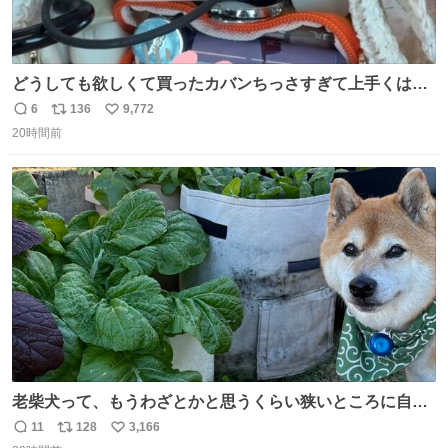
どうしても欲しくて買ったカバンちっさすぎて上手くはめ
ないと荷物入らん。女のカバンってなんでこんなちっさい
6
136
9,772
返
リ
い
の
20時間前
信
ポ
い
数
ス
ね
ト
数
数
老柴犬って、もうわざとかと思うくらい狭いところに自ら
はまりにいくじゃないですか？ 今朝ガーデニングしてる飼
11
128
3,166
返
リ
い