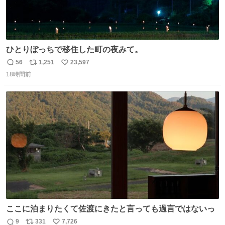
ひとりぼっちで移住した町の夜みて。
56
1,251
23,597
返
リ
い
18時間前
信
ポ
い
数
ス
ね
ト
数
数
ここに泊まりたくて佐渡にきたと言っても過言ではないっ
9
331
7,726