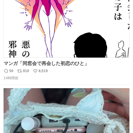
数
マンガ「同窓会で再会した初恋のひと」
50
910
8,519
返
リ
い
14時間前
信
ポ
い
数
ス
ね
ト
数
数