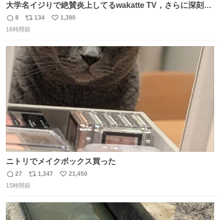
大学名イジりで絶賛炎上してるwakatte TV，さらに深刻な
問題はこっちでは？ ・都内の特定企業に入るのを極度に推
8
134
1,390
返
リ
い
奨し，それ以外の地域で堅実に生きるのを周縁化する ・恋
16時間前
信
ポ
い
愛にかまけ，「陽キャラ」として振る舞うのを極端に中心
数
ス
ね
化する ・院生が研究環境を求め他大学に移るのを批判する
ト
数
数
過去例↓
ニトリでメイクボックス買った
27
1,347
21,450
返
リ
い
15時間前
信
ポ
い
数
ス
ね
ト
数
数