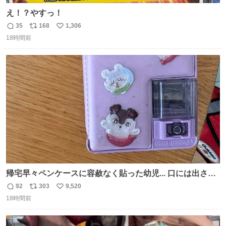
え！？やすっ！
35
168
1,306
返
リ
い
18時間前
信
ポ
い
数
ス
ね
ト
数
数
帰宅早々ペンケースに容赦なく貼った幼児... 口には出さぬ
が勿体無い精神で心がざわつく.....ッ
92
303
9,520
返
リ
い
18時間前
信
ポ
い
数
ス
ね
ト
数