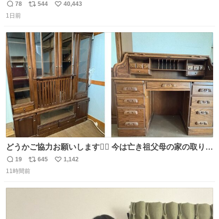
78
544
40,443
返
リ
い
1日前
信
ポ
い
数
ス
ね
ト
数
数
どうかご協力お願いします🙇‍♂️ 今は亡き祖父母の家の取り壊
しが決まり、どうしても処分して欲しくない食器棚と机の
19
645
1,142
返
リ
い
引き取り手を探しております この2つは私の祖母が当初一
11時間前
信
ポ
い
目惚れで購入したもので、祖母はc型肝炎で58歳という若
数
ス
ね
さで亡くなりましたが、この家具達をとても大切にしてお
ト
数
数
りました 続く↓