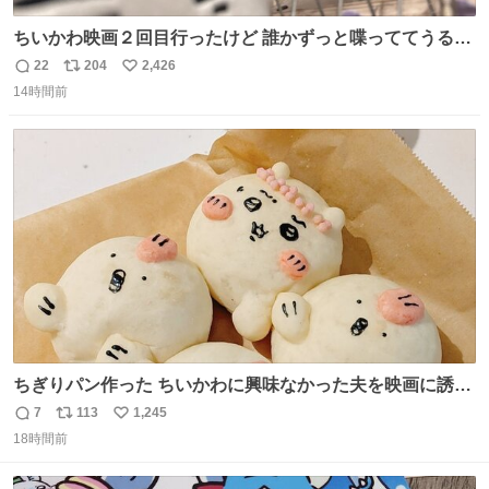
ちいかわ映画２回目行ったけど 誰かずっと喋っててうるさ
かった 許せねえ
22
204
2,426
返
リ
い
14時間前
信
ポ
い
数
ス
ね
ト
数
数
ちぎりパン作った ちいかわに興味なかった夫を映画に誘い
出すことに成功したからさァ、永遠のいのち食べさせてか
7
113
1,245
返
リ
い
ら観に行くねッ🎫
18時間前
信
ポ
い
数
ス
ね