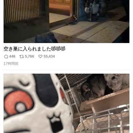
空き巣に入られました🤣🤣🤣
446
5,766
55,434
返
リ
い
17時間前
信
ポ
い
数
ス
ね
ト
数
数