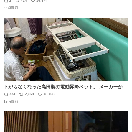
2
414
16,474
返
リ
い
22時間前
信
ポ
い
数
ス
ね
ト
数
数
下がらなくなった高田製の電動昇降ベット。 メーカーから
は、完全に見放されたんですが、 見事に85歳の父が治しま
224
2,860
30,380
返
リ
い
した。 うちの父は、トヨタカローラのボディをオート生産
19時間前
信
ポ
い
する、工業ロボットの製作者なんですが、 父が電動ベット
数
ス
ね
の配線をハンダで修理している横で、
ト
数
数