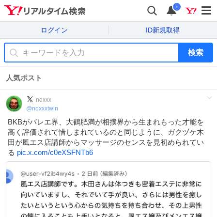
i
ログイン
ID新規取得
検索
人気ポスト
noxxx
@
noxxxtwin
BKBがバレエ界、大鶴肥満が相撲界から生まれもった才能を
高く評価されて惜しまれているのと同じように、ガクヅケ木
田が風エス店講師からマッサージのセンスを見初められてい
る
pic.x.com/c0eXSFNTb6