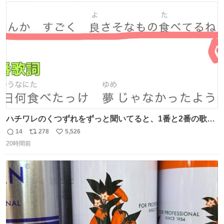
ト
数
数
ハチワレのくつずれをずっと聞いてると、1番と2番の歌詞
のこの赤線の部分、本来なら絶対逆の方が歌詞の意味合っ
14
278
5,526
返
リ
い
てるのに急に話変えてるよねw晴れだっけ？雨だっけ？っ
20時間前
信
ポ
い
て言ってるのに急に食べ物の話になったり何食べたっけ？
数
ス
ね
って言ってるのに急に天気の話になったりとかwでもそこ
ト
数
数
がハチワレらしい！！