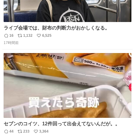
ライブ会場では、財布の判断力がおかしくなる。
16
1,132
6,525
返
リ
い
17時間前
信
ポ
い
数
ス
ね
ト
数
数
セブンのコイツ、12件回って出会えてないんだが。。
44
233
3,364
返
リ
い