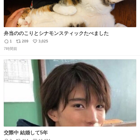
弁当ののこりとシナモンスティックたべました
1
209
3,025
返
リ
い
7時間前
信
ポ
い
数
ス
ね
ト
数
数
交際中 結婚して5年