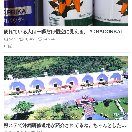
疲れている人は一瞬だけ悟空に見える。 #DRAGONBALL
#ドラゴンボール
522
8,345
54,574
返
リ
い
1日前
信
ポ
い
数
ス
ね
ト
数
数
報ステで沖縄研修道場が紹介されてるね。ちゃんとした名