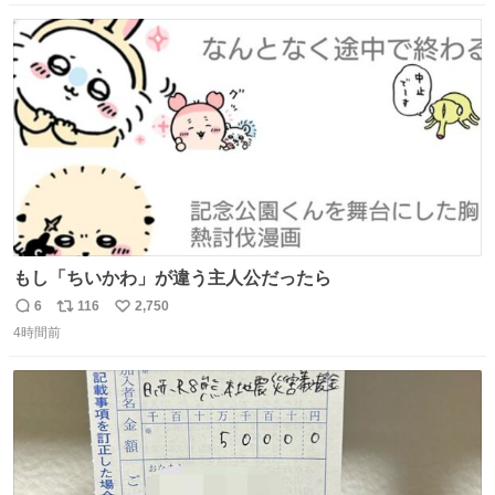
数
ス
ね
ト
数
数
もし「ちいかわ」が違う主人公だったら
6
116
2,750
返
リ
い
4時間前
信
ポ
い
数
ス
ね
ト
数
数