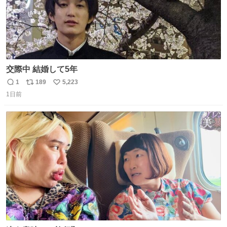
交際中 結婚して5年
1
189
5,223
返
リ
い
1日前
信
ポ
い
数
ス
ね
ト
数
数