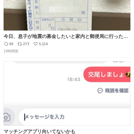
今日、息子が地震の募金したいと家内と郵便局に行ったみ
たいです。おもちゃとか買う選択肢もあったと思うけど、
60
273
5,114
返
リ
い
自分で貯めてた2万円を役に立てて欲しい、みんなも元気
19時間前
信
ポ
い
になって欲しいと。家内も一緒に募金したので、自分も何
数
ス
ね
かできたらなぁと思いました。
ト
数
数
マッチングアプリ向いてないかも