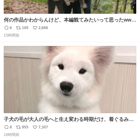
何の作品かわからんけど、本編観てみたいって思ったwww
韓ドラよね？
6
100
2,666
返
リ
い
15時間前
信
ポ
い
数
ス
ね
ト
数
数
子犬の毛が大人の毛へと生え変わる時期だけ、着ぐるみを
着てるように見える良さがあります
8
955
7,307
返
リ
い
16時間前
信
ポ
い