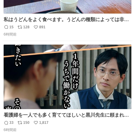
私はうどんをよく食べます。うどんの種類によっては非常
食にもなります。生うどんは消費期限が短く、冷凍うどん
15
128
891
返
リ
い
は長持ちする代わりに停電に弱いので、乾麺タイプのうど
6時間前
信
ポ
い
んなら水分が少なく長期保存するのにおすすめです。アル
数
ス
ね
ファ化米や缶詰など、色々な非常食がありますが、うどん
ト
数
数
もいかがでしょうか？
看護婦を一人でも多く育ててほしいと黒川先生に頼まれ、
１年間だけ黒川病院で働くことにしたりん。 直美はその１
33
150
1,817
返
リ
い
年間で恵風看護婦会を立て直すと話しました。 👇このシー
6時間前
信
ポ
い