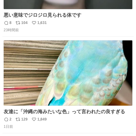
悪い意味でジロジロ見られる体です
8
104
1,631
返
リ
い
23時間前
信
ポ
い
数
ス
ね
ト
数
数
友達に「沖縄の海みたいな色」って言われたの良すぎる
2
129
1,849
返
リ
い
1日前
信
ポ
い
数
ス
ね