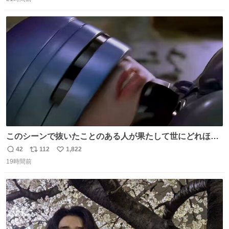
信
ポ
い
数
ス
ね
ト
数
数
このシーンで抜いたことのある人が果たして世にどれほど
いることか このアカウントに辿り着いた皆さんとは、ロボ
42
112
1,822
返
リ
い
コップ2についてこれからもぜひ語り合っていきたい
19時間前
信
ポ
い
数
ス
ね
ト
数
数