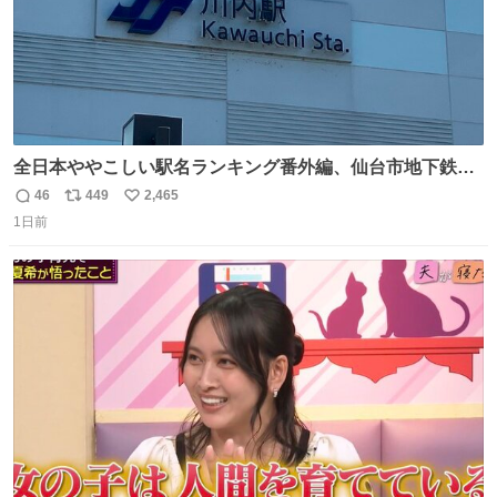
全日本ややこしい駅名ランキング番外編、仙台市地下鉄川
内駅
46
449
2,465
返
リ
い
1日前
信
ポ
い
数
ス
ね
ト
数
数