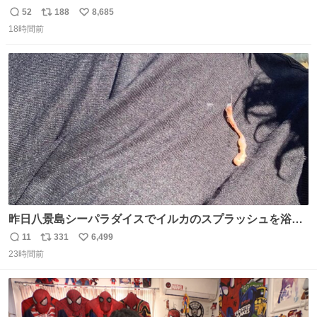
52
188
8,685
返
リ
い
18時間前
信
ポ
い
数
ス
ね
ト
数
数
昨日八景島シーパラダイスでイルカのスプラッシュを浴び
たらゲソのおまけがついてきました。誰の食べカスかわか
11
331
6,499
返
リ
い
らないけど、とても愛おしいです。こんなおまけまで付け
23時間前
信
ポ
い
てもらって感謝しかありません。 #ふれあいラグーン #横
数
ス
ね
浜八景島シーパラダイス
ト
数
数