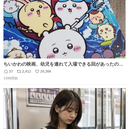
ト
数
数
ちいかわの映画、幼児を連れて入場できる回があったので
子どもを連れて観てきたんですけど、セイレーンの登場シ
37
2,412
20,366
返
リ
い
ーンで場内のベビーが一斉に泣き出してたのがとてもよい
15時間前
信
ポ
い
映画体験でした。
数
ス
ね
ト
数
数