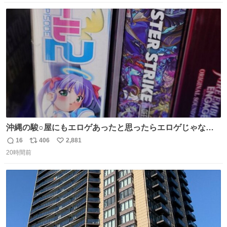
ンをぜひ本編で web.nhk/tv/an/kazekaor… #朝ドラ #風薫
数
ス
ね
る 見上愛 上坂樹里 平埜生成
ト
数
数
沖縄の駿○屋にもエロゲあったと思ったらエロゲじゃなか
った
16
406
2,881
返
リ
い
20時間前
信
ポ
い
数
ス
ね
ト
数
数