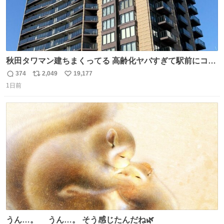
秋田タワマン建ちまくってる 高齢化ヤバすぎて駅前にコン
パクトシティつくって高齢者を住ませる考えらしい 病院も
374
2,049
19,177
返
リ
い
全部駅前にある
1日前
信
ポ
い
数
ス
ね
ト
数
数
うん…。 うん…。 そう感じたんだね🌿