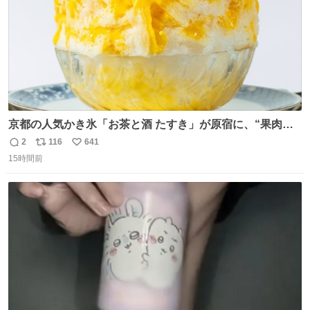
京都の人気かき氷「お茶と酒 たすき」が原宿に、“果肉た
っぷり”夏限定アップルマンゴー＆定番ほうじ茶みつ -
2
116
641
返
リ
い
fashion-press.net/news/149581
15時間前
信
ポ
い
数
ス
ね
ト
数
数