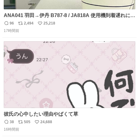
ANA041 羽田→伊丹 B787-8 / JA818A 使用機到着遅れにつ
き 「安全に支障ない範囲で1分1秒でも遅延回復に努めてお
96
2,494
25,218
返
リ
い
ります」と機長の気合い十分！ が、フライトは順調に進み
17時間前
信
ポ
い
すぎ… 「飛ばしすぎたせいか現在奈良県上空での待機を命
数
ス
ね
じられております」 でコンソメスープ吹き出しそうになり
ト
数
数
ましたw
彼氏の心中したい理由やばくて草
38
505
24,688
返
リ
い
16時間前
信
ポ
い
数
ス
ね