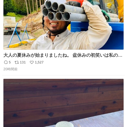
大人の夏休みが始まりましたね。 盆休みの初笑いは私の現
場コスプレ マスターイーでお願いします！！
5
131
1,527
返
リ
い
20時間前
信
ポ
い
数
ス
ね
ト
数
数