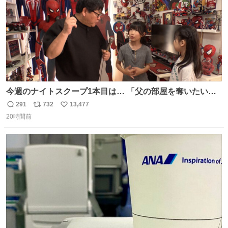
今週のナイトスクープ1本目は… 「父の部屋を奪いたい姉
妹」
291
732
13,477
返
リ
い
20時間前
信
ポ
い
数
ス
ね
ト
数
数