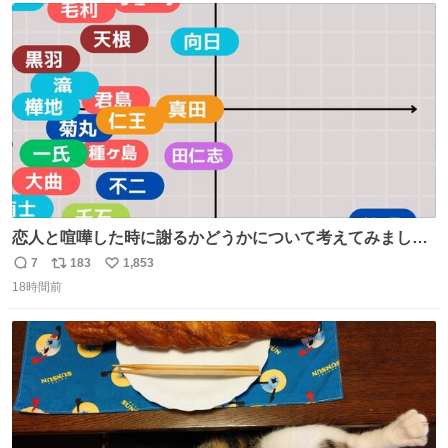
ト
数
数
恋人と喧嘩した時に謝るかどうかについて考えてみました
💭 ▶︎自分から謝る or 悪くないなら謝らない ▶︎ねちねちす
7
183
1,853
返
リ
い
る or さっぱりしている 個人的見解です！色々と許してく
18時間前
信
ポ
い
ださい！
数
ス
ね
ト
数
数