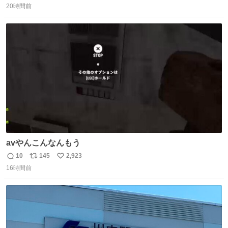
20時間前
信
ポ
い
数
ス
ね
ト
数
数
avやんこんなんもう
10
145
2,923
返
リ
い
16時間前
信
ポ
い
数
ス
ね
ト
数
数