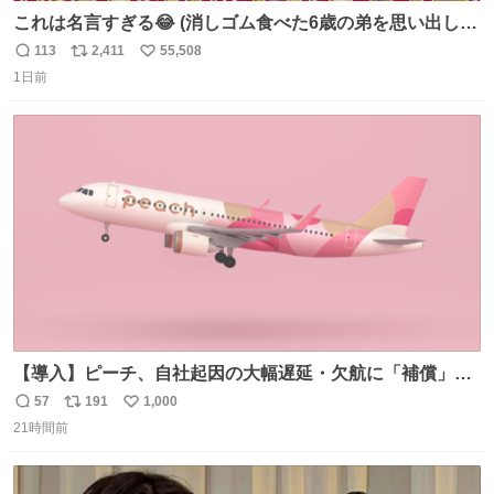
これは名言すぎる😂 (消しゴム食べた6歳の弟を思い出しな
がら)
113
2,411
55,508
返
リ
い
1日前
信
ポ
い
数
ス
ね
ト
数
数
【導入】ピーチ、自社起因の大幅遅延・欠航に「補償」開
始へ news.livedoor.com/article/detail… 同社に起因する理
57
191
1,000
返
リ
い
由によって大幅遅延や欠航が発生した場合、乗客が負担し
21時間前
信
ポ
い
た宿泊費や交通費を、領収書の事後申請に基づき、国内線
数
ス
ね
は1人あたり上限1万円、国際線は上限2万円まで支払う。
ト
数