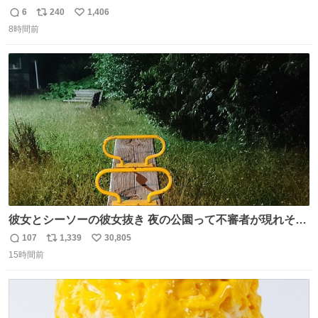
6
240
1,406
返
リ
い
8時間前
信
ポ
い
数
ス
ね
ト
数
数
彼女とシーソーの彼女抜き 夜の公園って不審者が現れそう
で怖いんだよな
107
1,339
30,805
返
リ
い
15時間前
信
ポ
い
数
ス
ね
ト
数
数