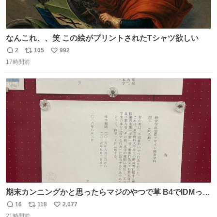
なんこれ、、笑 この絵がプリントされたTシャツ欲しい
2
105
992
返
リ
い
17時間前
信
ポ
い
数
ス
ね
ト
数
数
期末カンニングかと思ったらマジのやつで草 B4でIDMって
ことはおそらく就職だし、内定取り消し？ それと夏休み期
16
118
2,077
返
リ
い
間の停学って無意味じゃね？
21時間前