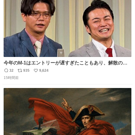
数
今年のM-1はエントリーが遅すぎたこともあり、解散の可
能性を作り出してからのスタート！！ 遅くなって申し訳な
32
935
9,624
返
リ
い
い🙏 エントリーナンバーは「GO!無策!」でかなり覚えやす
15時間前
信
ポ
い
い！応援をお願いすることになりそう！！
数
ス
ね
ト
数
数