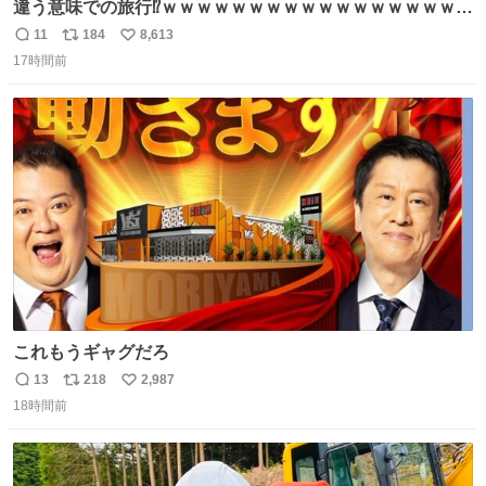
違う意味での旅行⁉️ｗｗｗｗｗｗｗｗｗｗｗｗｗｗｗｗｗｗ
ｗ
11
184
8,613
返
リ
い
17時間前
信
ポ
い
数
ス
ね
ト
数
数
これもうギャグだろ
13
218
2,987
返
リ
い
18時間前
信
ポ
い
数
ス
ね
ト
数
数