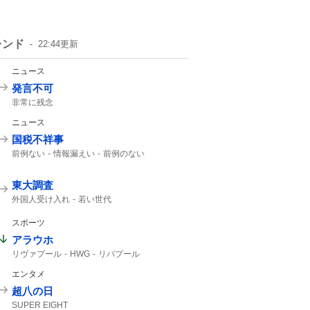
レンド
22:44
更新
ニュース
発言不可
非常に残念
ニュース
国税不祥事
前例ない
情報漏えい
前例のない
東大調査
外国人受け入れ
若い世代
スポーツ
アラウホ
リヴァプール
HWG
リバプール
バルセロナ
ロマーノ
HERE WE GO
エンタメ
バルサ
超八の日
SUPER EIGHT