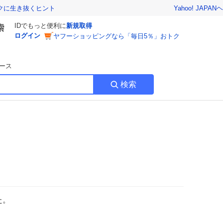
Yahoo! JAPAN
ヘ
トクに生き抜くヒント
IDでもっと便利に
新規取得
ログイン
ヤフーショッピングなら「毎日5％」おトク
ース
検索
た。