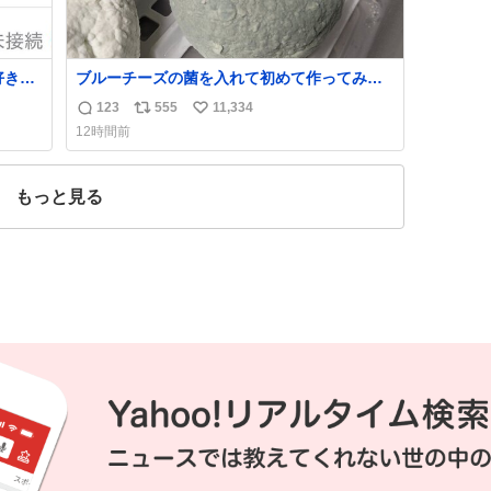
好きだ
ブルーチーズの菌を入れて初めて作ってみた
チーズなんだけど 本能でちょっとヤバいと思
123
555
11,334
返
リ
い
っちゃう見た目だな
12時間前
信
ポ
い
数
ス
ね
ト
数
もっと見る
数