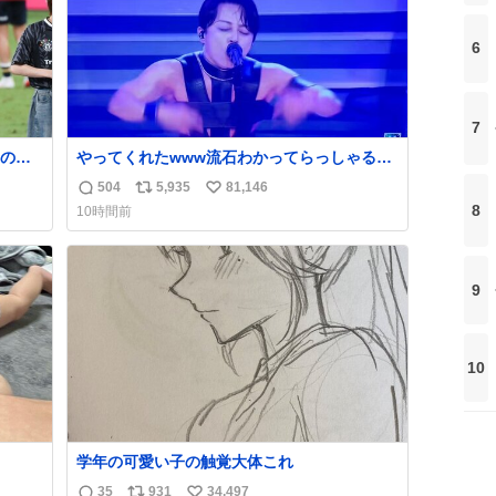
6
7
のや
やってくれたwww流石わかってらっしゃる🤣
主義
🤣🤣 #Mステ #西川貴教
504
5,935
81,146
返
リ
い
りま
8
10時間前
信
ポ
い
数
ス
ね
ト
数
9
数
10
学年の可愛い子の触覚大体これ
35
931
34,497