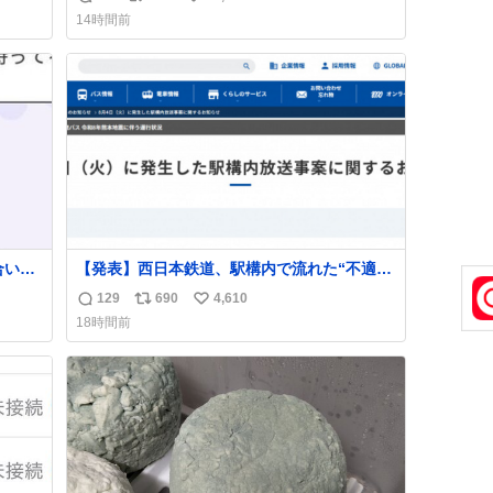
返
リ
い
14時間前
信
ポ
い
数
ス
ね
ト
数
数
合いた
【発表】西日本鉄道、駅構内で流れた“不適切
ど(同
音声”に声明「被害届も検討」
129
690
4,610
返
リ
い
し)最
news.livedoor.com/article/detail… 4日に西
18時間前
鉄福岡（天神）駅および薬院駅で発生した駅
信
ポ
い
構内放送事案について声明を公表した。「第
数
ス
ね
三者によって駅構内放送設備に外部から不正
ト
数
に音声が流された可能性も含めて確認を実
数
施」と説明した。