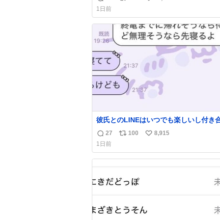
返
リ
い
1日前
信
ポ
い
数
ス
ね
ト
数
数
彼氏とのLINEはいつでも楽しいし付き
ての頃の嬉しかったLINEは無限にあるけ
27
100
8,915
返
リ
い
棲前は1日で各50通くらい送りあってた
1日前
近嬉しかったのはこれ
信
ポ
い
数
ス
ね
ト
数
数