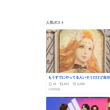
人気ポスト
もうすでにやってる人いそうだけど自分
で見かけてない
10
851
4,288
返
リ
い
22時間前
信
ポ
い
数
ス
ね
ト
数
数