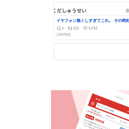
イヤフォン無くしすぎてこれ。 その時
った男のセコムの名前にしてる
1
121
3,732
返
リ
い
16時間前
信
ポ
い
数
ス
ね
ト
数
数