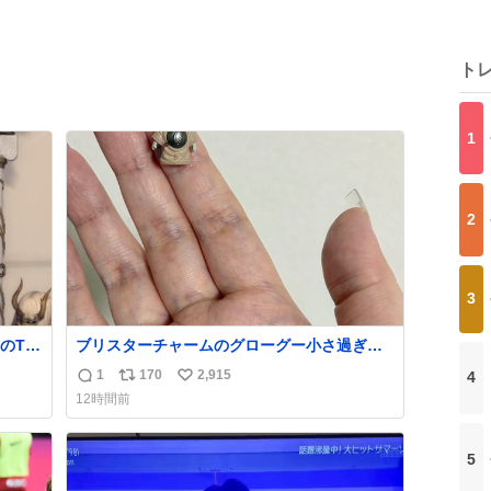
ト
1
2
3
のTL
ブリスターチャームのグローグー小さ過ぎて
今コレ
1
170
2,915
4
返
リ
い
12時間前
信
ポ
い
数
ス
ね
ト
数
5
数