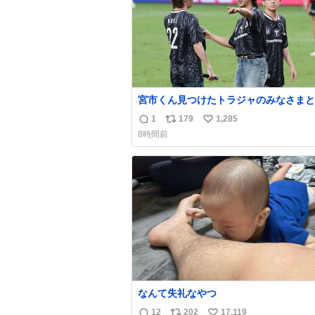
宮市くん見つけたトラジャのみなさまと
りとりが微笑ましかった…マリノス至上
1
179
1,285
返
リ
い
なのでこれ見てて一気に好感度が爆上が
8時間前
した…🥹
信
ポ
い
数
ス
ね
ト
数
数
なんて失礼なやつ
12
202
17,119