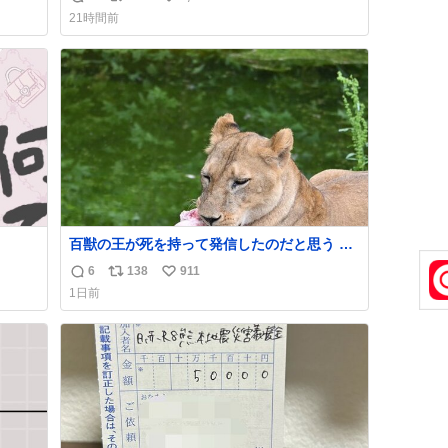
返
リ
い
した。誰の食べカスかわからないけど、とて
21時間前
も愛おしいです。こんなおまけまで付けても
信
ポ
い
らって感謝しかありません。 #ふれあいラグ
数
ス
ね
ーン #横浜八景島シーパラダイス
ト
数
数
百獣の王が死を持って発信したのだと思う 高
温多湿が尋常でない日本の夏 どうか早急に飼
6
138
911
返
リ
い
育の環境を見直して 動物の命を護ってくださ
1日前
い…と 治療中のライオンが助かりますように
信
ポ
い
すべての動物の命が護られますように
数
ス
ね
2026.7.3📷多摩動物公園にて 残念ながら個体
ト
数
の識別は出来ません
数