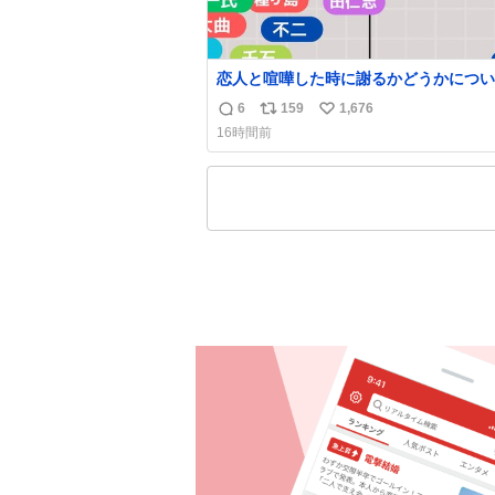
恋人と喧嘩した時に謝るかどうかについ
えてみました💭 ▶︎自分から謝る or 悪くない
6
159
1,676
返
リ
い
なら謝らない ▶︎ねちねちする or さっ
16時間前
ている 個人的見解です！色々と許してくださ
信
ポ
い
い！
数
ス
ね
ト
数
数