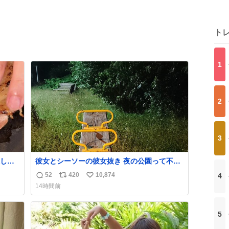
ト
1
2
3
して
彼女とシーソーの彼女抜き 夜の公園って不審
者が現れそうで怖いんだよな
52
420
10,874
4
返
リ
い
14時間前
信
ポ
い
数
ス
ね
ト
数
5
数