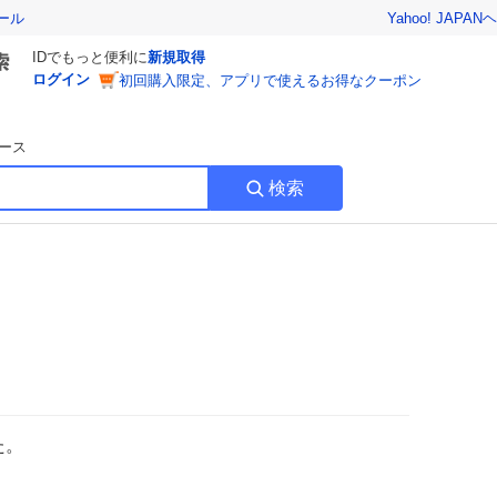
Yahoo! JAPAN
ヘ
ール
IDでもっと便利に
新規取得
ログイン
初回購入限定、アプリで使えるお得なクーポン
ース
検索
た。