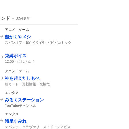
レンド
3:54
更新
アニメ・ゲーム
超かぐやメシ
スピンオフ
超かぐや姫!
ビビビコミック
何食べたい?
0話
超かぐや
Web漫画
10年後
超かぐや姫
束縛ボイス
12:00
にじさんじ
アニメ・ゲーム
神を超えたしもべ
新カード
更新情報
究極竜
エンタメ
みるくステーション
YouTubeチャンネル
エンタメ
諸星すみれ
テパステ
クラヴァリ
メイドインアビス