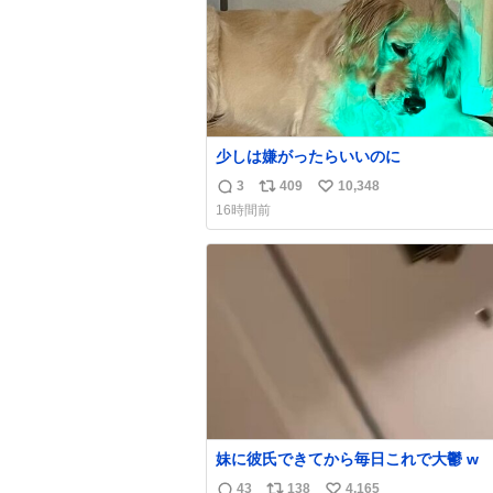
少しは嫌がったらいいのに
3
409
10,348
返
リ
い
16時間前
信
ポ
い
数
ス
ね
ト
数
数
妹に彼氏できてから毎日これで大鬱 w
43
138
4,165