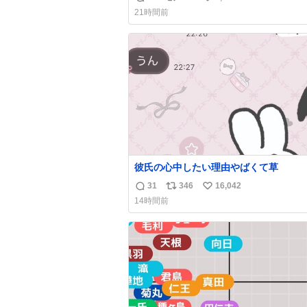
返
リ
い
21時間前
信
ポ
い
数
ス
ね
ト
数
数
彼氏の心中したい理由やばくて草
31
346
16,042
返
リ
い
14時間前
信
ポ
い
数
ス
ね
ト
数
数