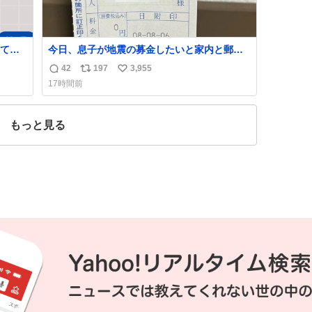
て考
今日、息子が地震の募金したいと家内と郵便
局に行ったみたいです。おもちゃとか買う選
42
197
3,955
返
リ
い
ぱりし
択肢もあったと思うけど、自分で貯めてた2万
17時間前
円を役に立てて欲しい、みんなも元気になっ
信
ポ
い
て欲しいと。家内も一緒に募金したので、自
数
ス
ね
分も何かできたらなぁと思いました。
ト
数
もっと見る
数