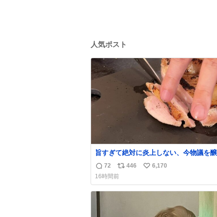
人気ポスト
旨すぎて絶対に炎上しない、今物議を醸
いる 【鶏のたたき】 を家で作る方法を教えま
72
446
6,170
返
リ
い
す 鶏もも肉に特別な処理をして大葉やみょう
16時間前
がなどの薬味と一緒にいただきます 夏に食う
信
ポ
い
とたまりません この調理法、絶対覚えた方が
数
ス
ね
いいです youtu.be/s0jWxvy14_4
ト
数
数