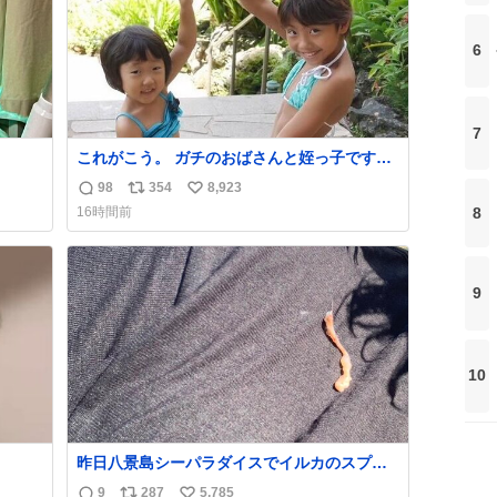
6
7
これがこう。 ガチのおばさんと姪っ子です。
（身長抜かされててしぬ笑） #ヤツルギ12 #
98
354
8,923
返
リ
い
家族でヒロイン
8
16時間前
信
ポ
い
数
ス
ね
ト
数
数
9
10
昨日八景島シーパラダイスでイルカのスプラ
ッシュを浴びたらゲソのおまけがついてきま
9
287
5,785