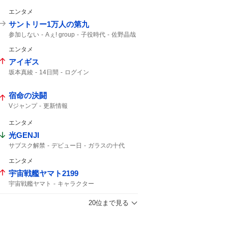
予告映像
新キャスト
カリオペ
エンタメ
サントリー1万人の第九
参加しない
Aぇ! group
子役時代
佐野晶哉
晶哉
エンタメ
アイギス
坂本真綾
14日間
ログイン
宿命の決闘
Vジャンプ
更新情報
エンタメ
光GENJI
サブスク解禁
デビュー日
ガラスの十代
40周年
ラストアルバム
サブスク
エンタメ
光genji サブスク
宇宙戦艦ヤマト2199
宇宙戦艦ヤマト
キャラクター
20位まで見る