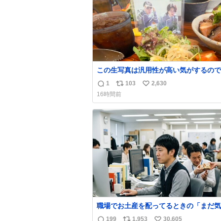
この生写真は汎用性が高い気がするので
かずのオタクは絶対買った方が良いw
1
103
2,630
返
リ
い
16時間前
信
ポ
い
数
ス
ね
ト
数
数
職場でお土産を配ってるときの「まだ気
てませんよ」的な演技が毎回シンドい。
199
1,953
30,605