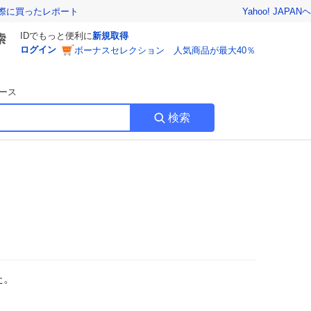
Yahoo! JAPAN
ヘ
実際に買ったレポート
IDでもっと便利に
新規取得
ログイン
ボーナスセレクション 人気商品が最大40％
ース
検索
た。