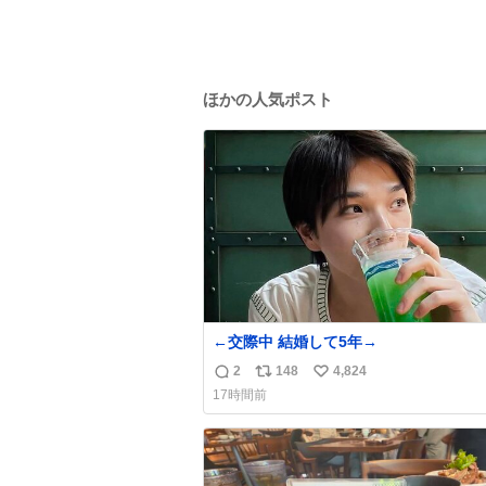
ほかの人気ポスト
←交際中 結婚して5年→
2
148
4,824
返
リ
い
17時間前
信
ポ
い
数
ス
ね
ト
数
数