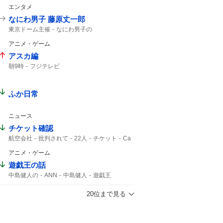
エンタメ
なにわ男子 藤原丈一郎
東京ドーム主催
なにわ男子の
楽天イーグルス
東京ドームで
なにわ男子
アニメ・ゲーム
東京ドーム
アスカ編
朝9時
フジテレビ
ふか日常
ニュース
チケット確認
航空会社
批判されて
22人
チケット
Ca
アニメ・ゲーム
遊戯王の話
中島健人の
ANN
中島健人
遊戯王
20位まで見る