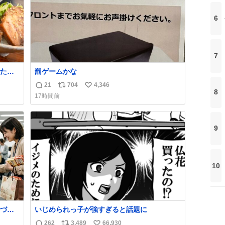
6
7
たか
罰ゲームかな
21
704
4,346
返
リ
い
8
17時間前
信
ポ
い
数
ス
ね
ト
数
9
数
10
づい
いじめられっ子が強すぎると話題に
262
3,489
66,930