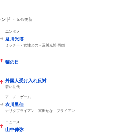
レンド
5:49
更新
エンタメ
及川光博
ミッチー
女性との
及川光博 再婚
一般女性
一般の方と
57歳
俳優として
56歳
猫の日
外国人受け入れ反対
若い世代
アニメ・ゲーム
衣川里佳
ナリタブライアン
冨田せな
ブライアン
ニュース
山中伸弥