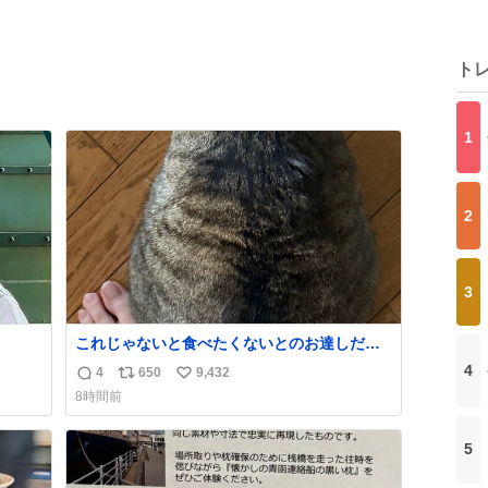
ト
1
2
3
これじゃないと食べたくないとのお達しだっ
たので、しっぽ置き場係になっている
4
4
650
9,432
返
リ
い
8時間前
信
ポ
い
数
ス
ね
5
ト
数
数