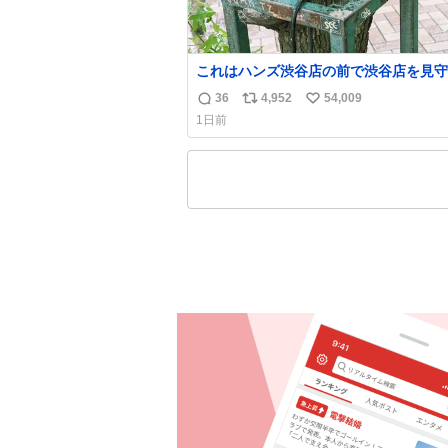
これはハンズ渋谷店の前で渋谷店を見守
くれている「くつろ木」。
36
4,952
54,009
返
リ
い
1日前
信
ポ
い
数
ス
ね
ト
数
数