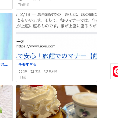
返
リ
い
7時間前
信
ポ
い
数
ス
ね
ト
数
数
キモすぎる
ス
16
311
8,786
返
リ
い
1日前
信
ポ
い
数
ス
ね
ト
数
数