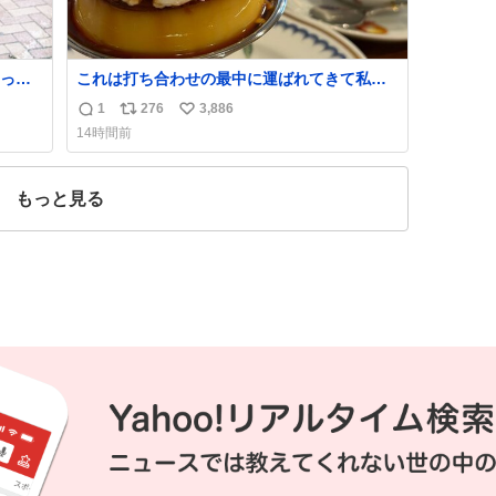
って
これは打ち合わせの最中に運ばれてきて私の
理性を根こそぎ奪い去ったプリンの写真で
1
276
3,886
返
リ
い
す。
14時間前
信
ポ
い
数
ス
ね
ト
数
もっと見る
数