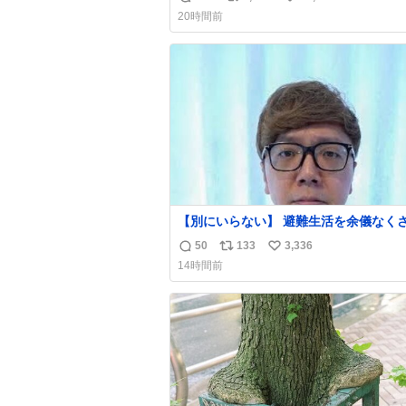
返
リ
い
20時間前
信
ポ
い
数
ス
ね
ト
数
数
【別にいらない】 避難生活を余儀なくされて
いる子どもたちのためにヒカキンボック
50
133
3,336
返
リ
い
1000個を寄付させていただきました
14時間前
信
ポ
い
数
ス
ね
ト
数
数