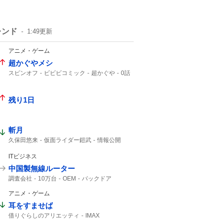
レンド
1:49
更新
アニメ・ゲーム
超かぐやメシ
スピンオフ
ビビビコミック
超かぐや
0話
Web漫画
10年後
美味しいものを
超かぐや姫
残り1日
斬月
久保田悠来
仮面ライダー鎧武
情報公開
仮面ライダー
真骨彫
ITビジネス
中国製無線ルーター
調査会社
10万台
OEM
バックドア
Zbtlink
ルーター
安いから
日本経済新聞
アニメ・ゲーム
耳をすませば
借りぐらしのアリエッティ
IMAX