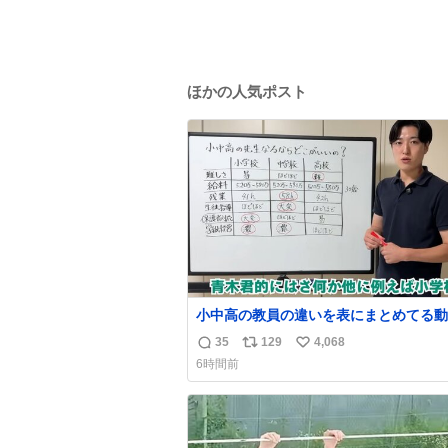
ほかの人気ポスト
小中高の教員の違いを表にまとめてる動
った。これより解像度が高い動画ないか
35
129
4,068
返
リ
い
今まで見た中で一番正確。
6時間前
信
ポ
い
数
ス
ね
ト
数
数