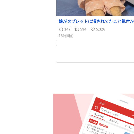
娘がタブレットに潰されてたこと気付か
った。 旦那だけは娘の波長を感じ取れ
147
594
5,326
返
リ
い
声出せずともSOSが伝わったらしい。 
16時間前
旦那が救出して、泣きじゃくる娘に自分
信
ポ
い
って抱きしめようとしたら、ビンタされ
数
ス
ね
まった。3回ほど。 小さい手だけど、地
ト
数
痛い。 その後、娘は旦那に泣きついて
数