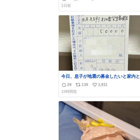
返
リ
い
育の環境を見直して 動物の命を護って
1日前
い…と 治療中のライオンが助かりますように
信
ポ
い
すべての動物の命が護られますように
数
ス
ね
2026.7.3📷多摩動物公園にて 残念なが
ト
数
の識別は出来ません
数
今日、息子が地震の募金したいと家内と
局に行ったみたいです。おもちゃとか買
29
139
2,911
返
リ
い
択肢もあったと思うけど、自分で貯めて
15時間前
円を役に立てて欲しい、みんなも元気に
信
ポ
い
て欲しいと。家内も一緒に募金したので
数
ス
ね
分も何かできたらなぁと思いました。
ト
数
数