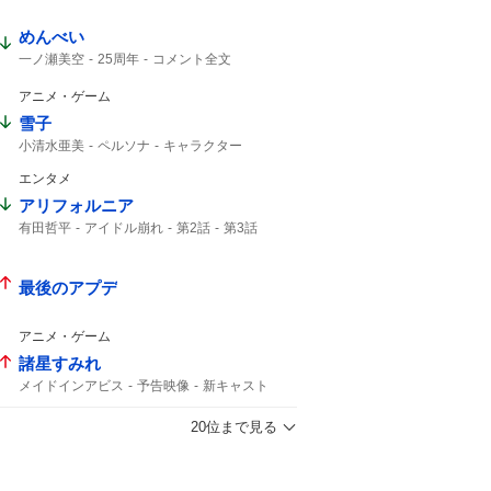
アリエッティ
めんべい
一ノ瀬美空
25周年
コメント全文
アニメ・ゲーム
雪子
小清水亜美
ペルソナ
キャラクター
エンタメ
アリフォルニア
有田哲平
アイドル崩れ
第2話
第3話
最後のアプデ
アニメ・ゲーム
諸星すみれ
メイドインアビス
予告映像
新キャスト
20位まで見る