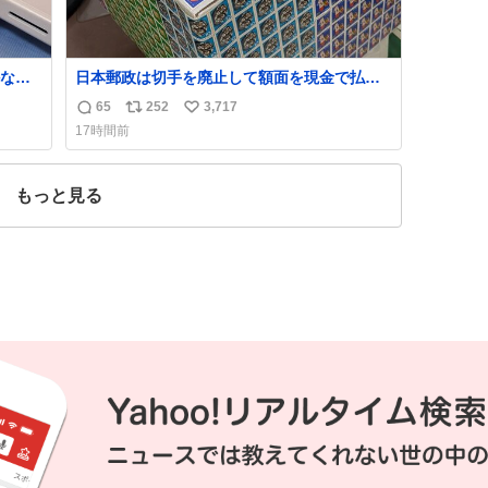
なか
日本郵政は切手を廃止して額面を現金で払い
るから
戻せ2026 #日本郵政 @JapanPostHD_PR
65
252
3,717
返
リ
い
急いで
17時間前
も謝
信
ポ
い
てし
数
ス
ね
味に
ト
数
もっと見る
た。
数