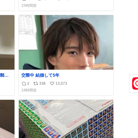
返
リ
い
くださ
が、 見事に85歳の父が治しました。 うちの父
15時間前
は、トヨタカローラのボディをオート生産す
信
ポ
い
る、工業ロボットの製作者なんですが、 父が
数
ス
ね
ら個体
電動ベットの配線をハンダで修理している横
ト
数
で、
数
郵便
交際中 結婚して5年
う選
2
338
13,573
返
リ
い
た2万
18時間前
なっ
信
ポ
い
、自
数
ス
ね
ト
数
数