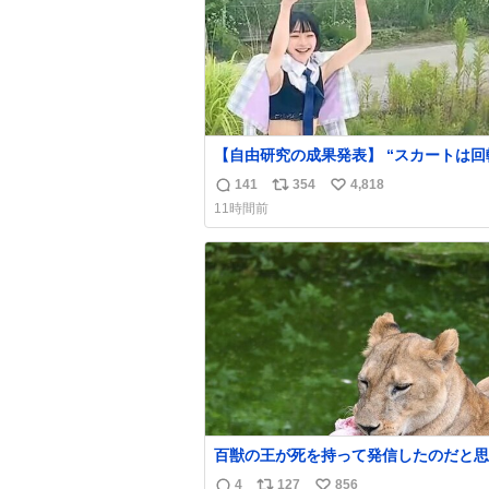
【自由研究の成果発表】 “スカートは回
って広がるが、岡澤恋によって270°ま
141
354
4,818
返
リ
い
広がらずに回転が可能なことが証明され
11時間前
信
ポ
い
数
ス
ね
ト
数
数
百獣の王が死を持って発信したのだと思う
温多湿が尋常でない日本の夏 どうか早
4
127
856