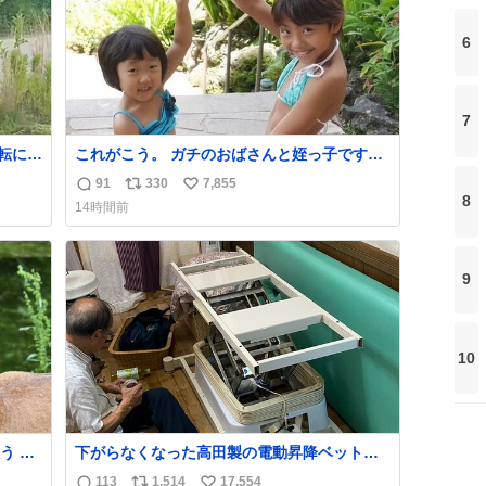
6
7
転によ
これがこう。 ガチのおばさんと姪っ子です。
でなら
（身長抜かされててしぬ笑） #ヤツルギ12 #
91
330
7,855
返
リ
い
た！”
家族でヒロイン
8
14時間前
信
ポ
い
数
ス
ね
ト
数
9
数
10
 高
下がらなくなった高田製の電動昇降ベット。
急に飼
メーカーからは、完全に見放されたんです
113
1,514
17,554