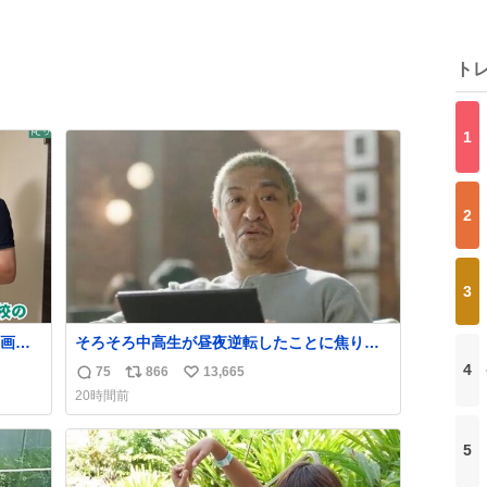
ト
1
2
3
画あ
そろそろ中高生が昼夜逆転したことに焦り始
も。
める時期やね
4
75
866
13,665
返
リ
い
20時間前
信
ポ
い
数
ス
ね
5
ト
数
数