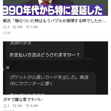
銀次「物心ついた時はもうバブルが崩壊する時でしたか
ら。不況の中に育ち、自分の好きなことをして、夢を叶え
2
558
7,118
返
リ
い
なさいと、いうふうに言われました。その1990年代から特
1日前
信
ポ
い
に蔓延しましたこの個人主義教育が生み出した化け物、そ
数
ス
ね
れが私 渡辺銀次でございます」
ト
数
数
youtu.be/QBDnUH0BFPQ
ガチで嫌な客でヤバい
1
181
4,309
返
リ
い