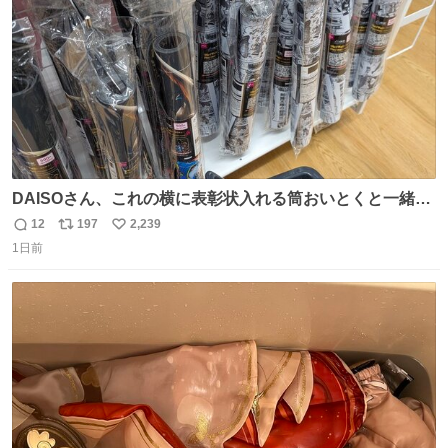
DAISOさん、これの横に表彰状入れる筒おいとくと一緒に
売れますのでご検討下さい
12
197
2,239
返
リ
い
1日前
信
ポ
い
数
ス
ね
ト
数
数