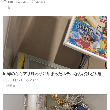
188
2,310
39,437
返
リ
い
1日前
信
ポ
い
数
ス
ね
ト
数
数
tohjiのららアリ終わりに泊まったホテルなんだけど大浴場
にアイス置いてあって バニラがこれだった 粋な計らいあり
2
121
2,427
返
リ
い
がとう
14時間前
信
ポ
い
数
ス
ね
ト
数
数