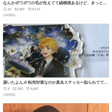
なんかポワポワの毛が生えてて縞模様あるけど、きっとガ
マの穂
15
943
6,171
返
リ
い
16時間前
信
ポ
い
数
ス
ね
ト
数
数
届いたよん🎶 転売対策なのか真名ステッカー貼られてて大
ウケです
5
103
5,507
返
リ
い
23時間前
信
ポ
い
数
ス
ね
ト
数