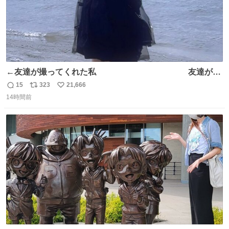
←友達が撮ってくれた私 友達が描
いてくれた私→
15
323
21,666
返
リ
い
14時間前
信
ポ
い
数
ス
ね
ト
数
数