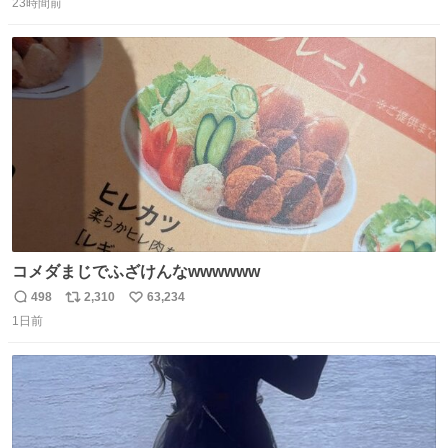
ました 一体どういうことなんやで…
23時間前
信
ポ
い
数
ス
ね
ト
数
数
コメダまじでふざけんなwwwwww
498
2,310
63,234
返
リ
い
1日前
信
ポ
い
数
ス
ね
ト
数
数