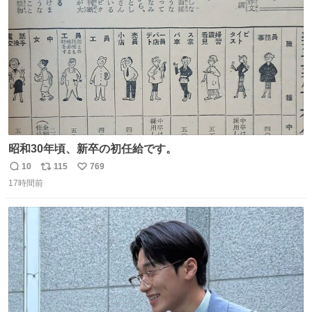
数
昭和30年頃、新卒の初任給です。
10
115
769
返
リ
い
17時間前
信
ポ
い
数
ス
ね
ト
数
数