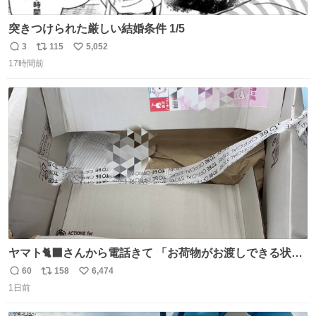
突きつけられた厳しい結婚条件 1/5
3
115
5,052
返
リ
い
17時間前
信
ポ
い
数
ス
ね
ト
数
数
ヤマト🐈‍⬛さんから電話きて 「お荷物がお渡しできる状況
でない程潰れてまして」って えっ😳 見に行くとこの状態
60
158
6,474
返
リ
い
😭 海渡ってくる時に潰れたっぽい 「一旦戻して新しいの
1日前
信
ポ
い
送ってもらいます」みたいに言ってたから 在庫ないし💦 っ
数
ス
ね