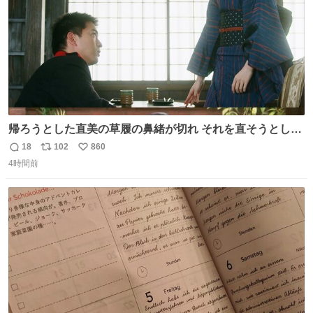
帰ろうとした直美の草履の鼻緒が切れ それを直そうとした
小川がさらに壊し…… 結果、直美をおんぶして送ることに
18
102
860
返
リ
い
なりました。 👇鼻緒はいつも恋のキューピッド？
4時間前
信
ポ
い
web.nhk/tv/an/kazekaor…［見逃し配信中］ #朝ドラ #風
数
ス
ね
薫る 上坂樹里 甲斐翔真
ト
数
数