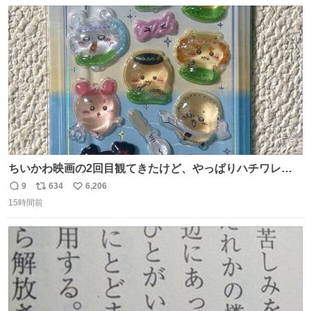
数
ス
ね
ト
数
数
ちいかわ映画の2回目観てきたけど、やっぱりハチワレの
「ハモりすごいよッ…」に対するちいかわの「エ゛ッ!?(い
9
634
6,206
返
リ
い
まそんな場合じゃねぇだろお前よぉ)」が面白すぎる。
15時間前
信
ポ
い
数
ス
ね
ト
数
数