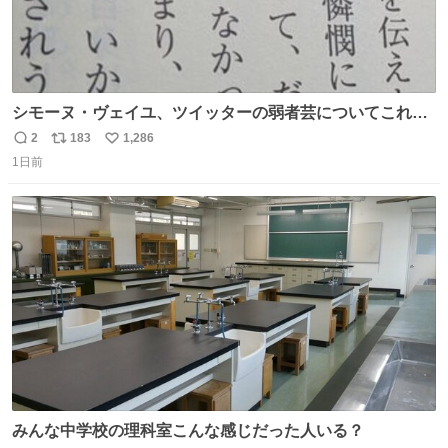
シモーヌ・ヴェイユ、ツイッターの弱者芸についてこれ以
上なく鋭く分析していて本当に凄い。俺辞めちゃうかもイ
2
183
1,286
返
リ
い
ンターネット。これ読み終わったら
1日前
信
ポ
い
数
ス
ね
ト
数
数
みんな中学校の理科室こんな感じだった人いる？