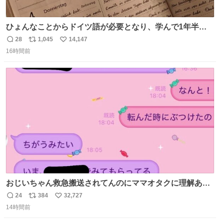
ひょんなことからドイツ語が必要となり、学んで1年半に
なる。 ちなみに最初の半年で『必携ドイツ文法総まとめ』
28
1,045
14,147
返
リ
い
と『重要単語4000』を数十周して丸暗記した。読み書きに
16時間前
信
ポ
い
困らなくなり、日記も8ヶ月続けて書ける量はこの通り。
数
ス
ね
Geminiの添削もエラーの指摘は激減し、上級の表現を教え
ト
数
数
てもらう今日この頃。
おじいちゃん救急搬送されてんのにママオタクに理解あっ
て不謹慎だけどウケる
24
384
32,727
返
リ
い
14時間前
信
ポ
い