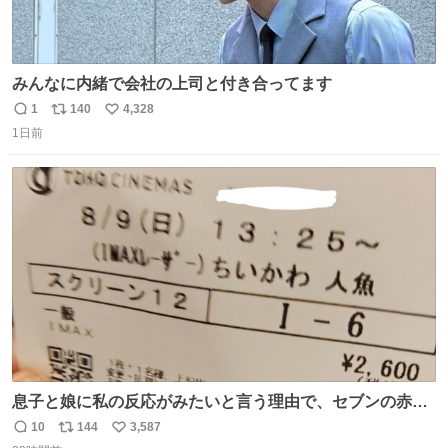
みんなに内緒で会社の上司と付き合ってます
1
140
4,328
返
リ
い
1日前
信
ポ
い
数
ス
ね
ト
数
数
息子と娘に私の反応がみたいと言う理由で、セブンの赤魚
の煮付けを食べさせられ、ちいかわの映画に連れてこられ
10
144
3,587
返
リ
い