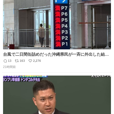
数
台風で二日間缶詰めだった沖縄県民が一斉に外出した結
果、パルコの駐車場フル満車🤣
13
163
2,276
返
リ
い
21時間前
信
ポ
い
数
ス
ね
ト
数
数