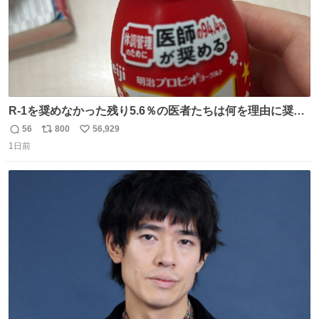
R-1を奨めなかった残り5.6％の医者たちは何を理由に奨め
なかったのかガチで気になってきてやばい勉強どころじゃ
56
800
56,929
返
リ
い
ない
1日前
信
ポ
い
数
ス
ね
ト
数
数