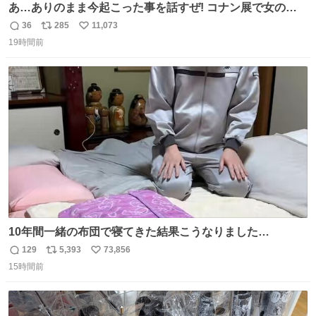
あ…ありのまま今起こった事を話すぜ! コナン展で女の子
に 「千速さんですか！？」 と声をかけられた。 あぁ鞄の
36
285
11,073
返
リ
い
装飾かなと思ったら 「背も高いし見た目もすごく千速さん
19時間前
信
ポ
い
だと思いました！」 それでは聞いてください。 ＿人人人人
数
ス
ね
人＿ ＞今日は私服＜ ￣Y^Y^Y^Y^Y^￣ #白樹鳥取大阪コ
ト
数
数
ナン旅行2026
10年間一緒の布団で寝てきた結果こうなりました…
129
5,393
73,856
返
リ
い
15時間前
信
ポ
い
数
ス
ね
ト
数
数