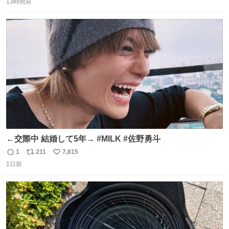
13時間前
信
ポ
い
数
ス
ね
ト
数
数
←交際中 結婚して5年→ #MILK #佐野勇斗
1
211
7,815
返
リ
い
1日前
信
ポ
い
数
ス
ね
ト
数
数