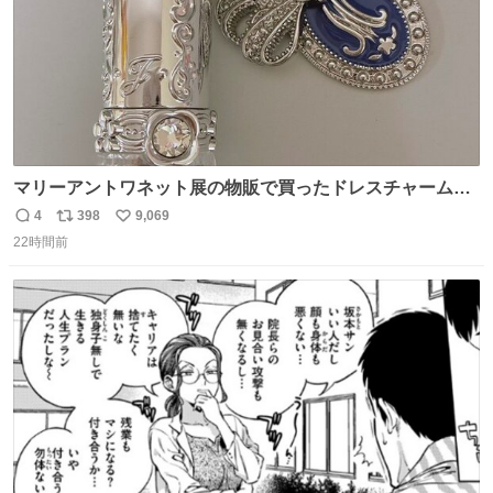
マリーアントワネット展の物販で買ったドレスチャームを
流行りのめじるしアクセサリーにして、リップにつけた
4
398
9,069
返
リ
い
り、同じく物販で購入したシュシュにつけたりしています
22時間前
信
ポ
い
💄💎
数
ス
ね
ト
数
数