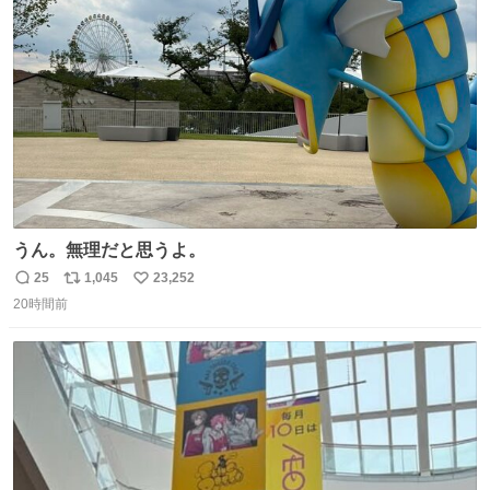
て事で中身無事だったから連れて帰って来た😅 壊れる物な
ト
数
数
くて良かった
うん。無理だと思うよ。
25
1,045
23,252
返
リ
い
20時間前
信
ポ
い
数
ス
ね
ト
数
数