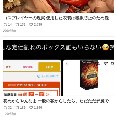
コスプレイヤーの現実 使用した衣装は破損防止のため洗濯
機に入れられないので、大体こんな感じで浸け置きした後
14
132
2,639
返
リ
い
に手洗い…
20時間前
信
ポ
い
数
ス
ね
ト
数
数
初めからやんなよ 一般の客からしたら、ただただ邪魔でし
かないのよ
32
189
1,296
返
リ
い
12時間前
信
ポ
い