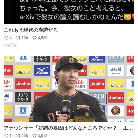
これもう現代の漢詩だろ
4
600
4,529
返
リ
い
4時間前
信
ポ
い
数
ス
ね
ト
数
数
アナウンサー「好調の要因はどんなところですか？」 工藤
「え〜、、、要因、、、」 阪神ファン「ﾌｧﾝﾉｵｶｹﾞｰ!」 工藤
1
208
3,818