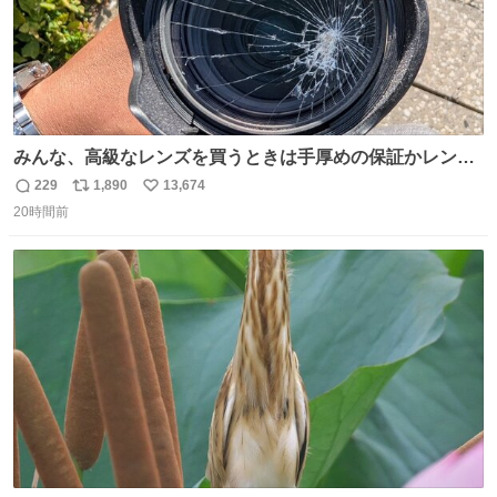
みんな、高級なレンズを買うときは手厚めの保証かレンズ
保護フィルターをちゃんと付けておくんだぞ、お兄さんと
229
1,890
13,674
返
リ
い
の約束だぞ…😭 涙で画面が見えない…
20時間前
信
ポ
い
数
ス
ね
ト
数
数