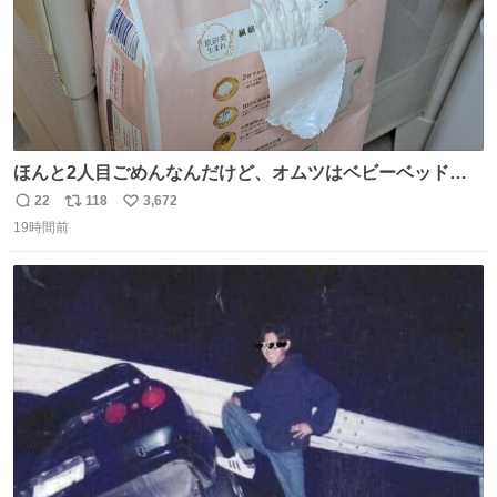
ほんと2人目ごめんなんだけど、オムツはベビーベッドにS
字フックで吊るしてる😂
22
118
3,672
返
リ
い
19時間前
信
ポ
い
数
ス
ね
ト
数
数