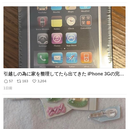
数
ス
ね
ト
数
数
引越しの為に家を整理してたら出てきた iPhone 3Gの完全
未開封品 かなり前に楽天だかで買った多分未使用のデモ機
57
163
3,204
返
リ
い
で-が出るのだと思うんだよね ヤフオクで売れてない190万
1日前
信
ポ
い
があったけど初代じゃあるまいし流石にそこまではねぇ 日
数
ス
ね
本初のモデルではあるけど´д` ; #Apple #iPhone3G
ト
数
数