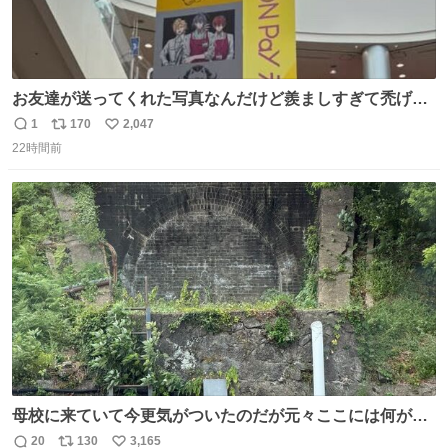
お友達が送ってくれた写真なんだけど羨ましすぎて禿げそ
う
1
170
2,047
返
リ
い
22時間前
信
ポ
い
数
ス
ね
ト
数
数
母校に来ていて今更気がついたのだが元々ここには何があ
ったのだろう…？_:(´ཀ`」 ∠):
20
130
3,165