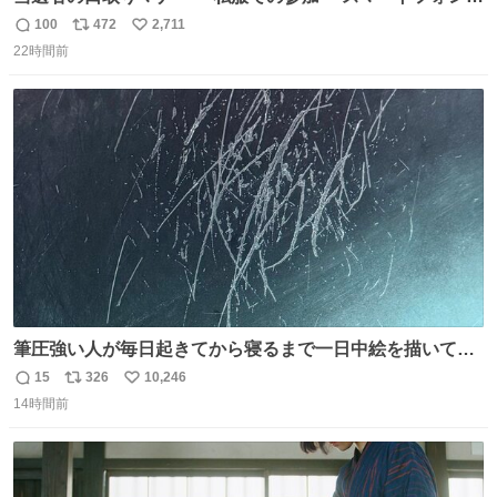
の撮影 ・調教師へ自分から握手を求める行為 ・シャツをズ
100
472
2,711
返
リ
い
ボンにインしていない服装 ・ボディーバッグの着用 私も口
22時間前
信
ポ
い
ドリに参加したいので、出禁になる前に繰り返し案内して
数
ス
ね
ほしい #DMMバヌーシ
ト
数
数
筆圧強い人が毎日起きてから寝るまで一日中絵を描いてる
とこうなる。 異常事態です。
15
326
10,246
返
リ
い
14時間前
信
ポ
い
数
ス
ね
ト
数
数