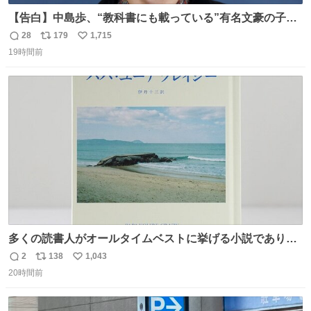
【告白】中島歩、“教科書にも載っている”有名文豪の子孫
だった「ばぁばのじぃじ」
28
179
1,715
返
リ
い
news.livedoor.com/article/detail… 中島は明治時代の文
19時間前
信
ポ
い
豪・国木田独歩の玄孫だという。国木田との関係は「ばあ
数
ス
ね
ちゃんのじいちゃん」だとし、“歩”という名前も独歩から
ト
数
数
取られているとのこと。
多くの読書人がオールタイムベストに挙げる小説でありな
がら長いこと絶版になっていた本書、思い入れの深い小さ
2
138
1,043
返
リ
い
な版元さんからとても美しい装丁で復刊されました。い
20時間前
信
ポ
い
や〜素晴らしいですね。 パパ・ユーア クレイジー
数
ス
ね
rebelbooks.theshop.jp/items/153696070
ト
数