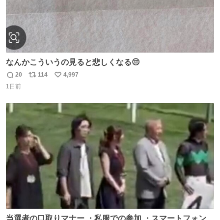
なんかこういうの見ると悲しくなる😔
20
114
4,997
返
リ
い
1日前
信
ポ
い
数
ス
ね
ト
数
数
当選者の口取りマナー ・私服での参加 ・スマートフォンで