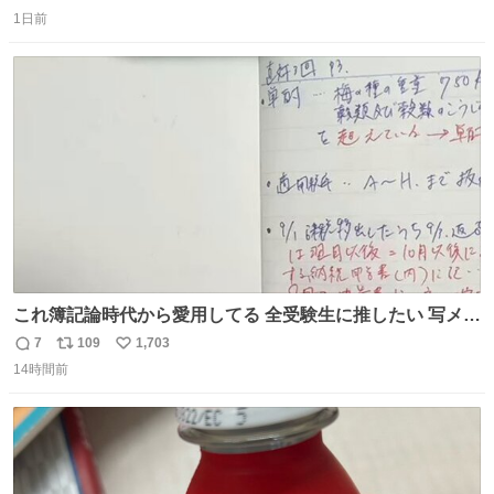
返
リ
い
1日前
信
ポ
い
数
ス
ね
ト
数
数
これ簿記論時代から愛用してる 全受験生に推したい 写メし
たとこ、ピーーてレシートよりひと回り大きいサイズくら
7
109
1,703
返
リ
い
いで、シールで出てくるからペターって貼って間違ったと
14時間前
信
ポ
い
こメモメモして持ち歩いてるの 便利だから使って 回し者で
数
ス
ね
もPRでもないよ
ト
数
数