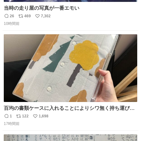
当時の走り屋の写真が一番エモい
26
469
7,302
返
リ
い
10時間前
信
ポ
い
数
ス
ね
ト
数
数
百均の書類ケースに入れることによりシワ無く持ち運びに
成功 いつも劇場のアイロンをお借りしていた ㅤ だいぶ前に
1
122
1,698
返
リ
い
楽屋で誰かが入れているのを見て「真似しよう」と思った
17時間前
信
ポ
い
のを長らく忘れていた 誰だっけ
数
ス
ね
ト
数