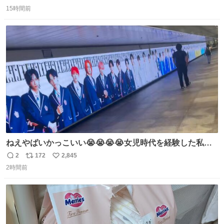
返
リ
い
「ファンのおかげですっ！😎」 阪神ファンやっぱりオモロ
15時間前
信
ポ
い
すぎ笑
数
ス
ね
ト
数
数
ねえやばいかっこいい😭😭😭😭女児時代を経験した私に
ぶっ刺さりなんだが😭😭😭😭😭
2
172
2,845
返
リ
い
2時間前
信
ポ
い
数
ス
ね
ト
数
数