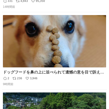
331
4,943
95,350
返
リ
い
14時間前
信
ポ
い
数
ス
ね
ト
数
数
ドッグフードを鼻の上に並べられて遺憾の意を目で訴えて
くるコーギー
2
236
3,946
返
リ
い
9時間前
信
ポ
い
数
ス
ね
ト
数
数