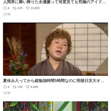
人間界に舞い降りた永瀬廉って何度見ても究極のアイドル
過ぎてずっと味する。美味い。
4
225
13,805
返
リ
い
1日前
信
ポ
い
数
ス
ね
ト
数
数
夏休み入ってから総勉強時間5時間なのに明後日京大オー
プンで今これ
4
159
4,480
返
リ
い
1日前
信
ポ
い
数
ス
ね
ト
数
数