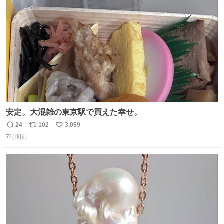
ト
数
数
安定。大混雑の東京駅で買えた幸せ。
24
102
3,059
返
リ
い
7時間前
信
ポ
い
数
ス
ね
ト
数
数