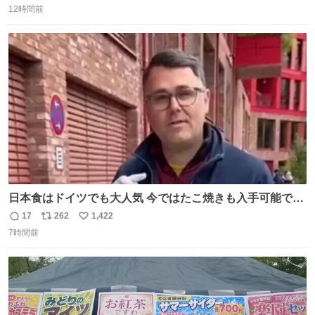
12時間前
信
ポ
い
数
ス
ね
ト
数
数
日本食はドイツでも大人気 今ではたこ焼きも入手可能です
が、🥑や🌽、ウィンナーや枝豆などが入っているオリジナ
17
262
1,422
返
リ
い
ルたこ焼きへと進化 大使館の広報課長ハインリッヒは、日
7時間前
信
ポ
い
本でたこ焼きに心奪われ、ベルリンにいたときには出店で
数
ス
ね
焼いてました👏（ええ笑顔や） #たこ焼きの日
ト
数
数