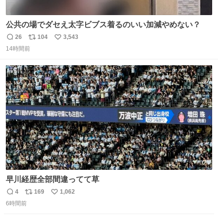
公共の場でダセえ太字ビブス着るのいい加減やめない？
26
104
3,543
返
リ
い
14時間前
信
ポ
い
数
ス
ね
ト
数
数
早川経歴全部間違ってて草
4
169
1,062
返
リ
い
6時間前
信
ポ
い
数
ス
ね