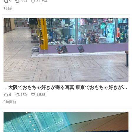
元気出してほしい
5
558
23,794
返
リ
い
1日前
信
ポ
い
数
ス
ね
ト
数
数
←大阪でおもちゃ好きが撮る写真 東京でおもちゃ好きが撮
る写真→
9
159
1,535
返
リ
い
9時間前
信
ポ
い
数
ス
ね
ト
数
数