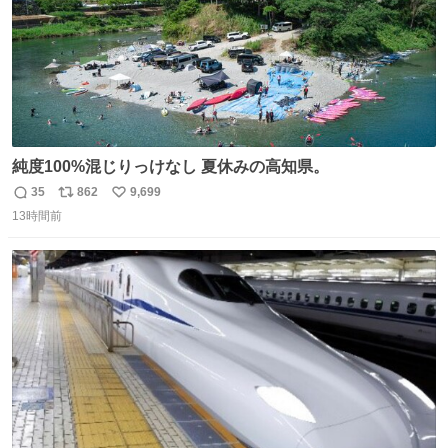
純度100%混じりっけなし 夏休みの高知県。
35
862
9,699
返
リ
い
13時間前
信
ポ
い
数
ス
ね
ト
数
数