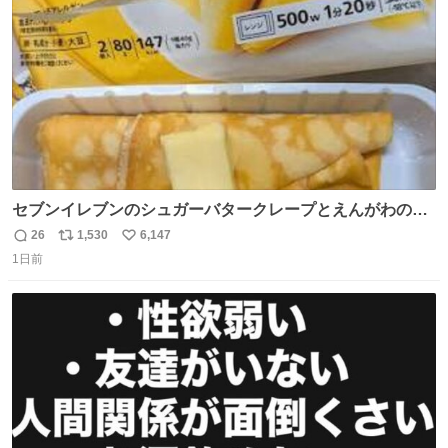
数
セブンイレブンのシュガーバタークレープとえんがわの寿
司を探している人へ！ シュガーバタークレープは目黒、品
26
1,530
6,147
返
リ
い
川、蒲田、渋谷、川崎、横浜、鶴見、九州の一部エリア限
1日前
信
ポ
い
定商品で8月5日に発注が終了したため店舗に置いてあると
数
ス
ね
ころ少ないですが見つけたら即買いです🤩❣️
ト
数
数