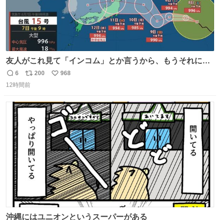
友人がこれ見て「インコム」とか言うから、もうそれにし
か見えなくなっちゃった。
6
200
968
返
リ
い
12時間前
信
ポ
い
数
ス
ね
ト
数
数
沖縄にはユニオンというスーパーがある