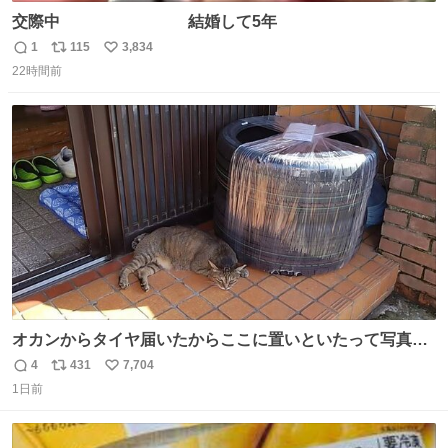
交際中 結婚して5年
1
115
3,834
返
リ
い
22時間前
信
ポ
い
数
ス
ね
ト
数
数
オカンからタイヤ届いたからここに置いといたって写真送
られてきたけど明らかに猫が邪魔くさそうな顔してて草
4
431
7,704
返
リ
い
1日前
信
ポ
い
数
ス
ね
ト
数