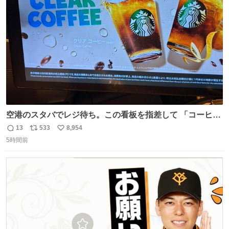
ト
数
数
空港のスタバでレジ待ち。この看板を指差して 「コーヒー
苦手な人コーヒー飲まないよ！」て叫び続けてる子供いて
13
533
8,954
返
リ
い
吹き出しそうwお母さんお疲れ様です。
5時間前
信
ポ
い
数
ス
ね
ト
数
数