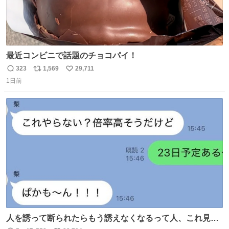
最近コンビニで話題のチョコパイ！
323
1,569
29,711
返
リ
い
1日前
信
ポ
い
数
ス
ね
ト
数
数
人を誘って断られたらもう誘えなくなるって人、これ見て