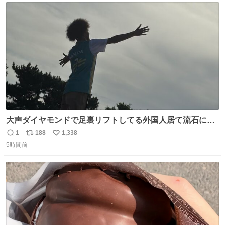
ト
数
数
大声ダイヤモンドで足裏リフトしてる外国人居て流石に時
代はAKB48ですかと…
1
188
1,338
返
リ
い
5時間前
信
ポ
い
数
ス
ね
ト
数
数