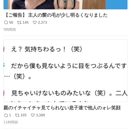
【ご報告】 主人の髪の毛が少し明るくなりました
58
145
2,373
返
リ
い
5時間前
信
ポ
い
数
ス
ね
ト
数
数
親のイチャイチャ見てられない息子達で他人のォレ笑顔
1
105
3,389
返
リ
い
11時間前
信
ポ
い
数
ス
ね