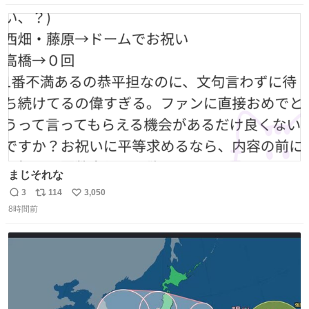
数
ス
ね
ト
数
数
まじそれな
3
114
3,050
返
リ
い
8時間前
信
ポ
い
数
ス
ね
ト
数
数