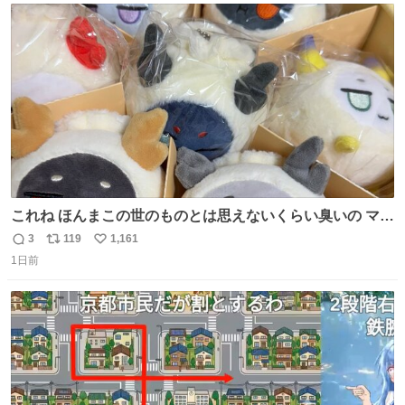
ト
数
数
これね ほんまこの世のものとは思えないくらい臭いの マジ
で、死ぬほど、臭い 中に入ってる謎スクイーズのせいなん
3
119
1,161
返
リ
い
だけど
1日前
信
ポ
い
数
ス
ね
ト
数
数