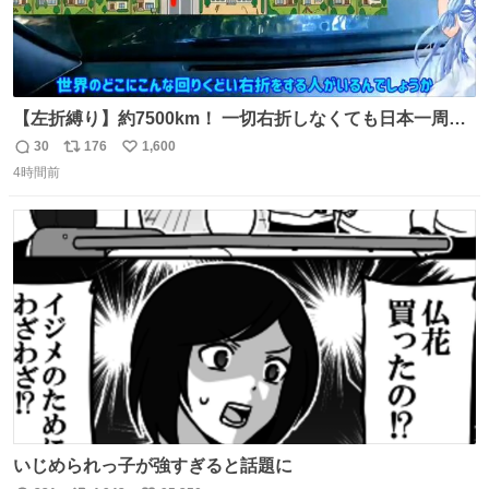
【左折縛り】約7500km！ 一切右折しなくても日本一周ギ
リ達成できる説 nicovideo.jp/watch/sm464343…
30
176
1,600
返
リ
い
4時間前
信
ポ
い
数
ス
ね
ト
数
数
いじめられっ子が強すぎると話題に