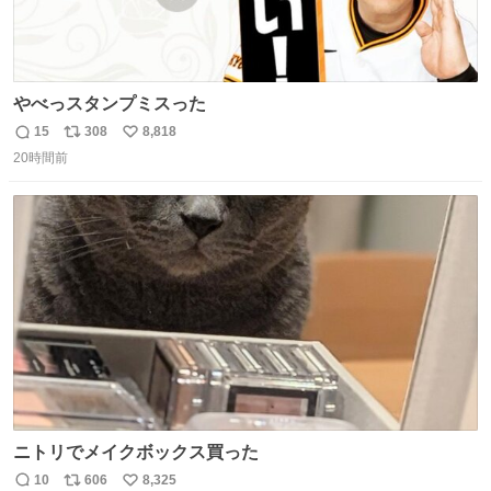
やべっスタンプミスった
15
308
8,818
返
リ
い
20時間前
信
ポ
い
数
ス
ね
ト
数
数
ニトリでメイクボックス買った
10
606
8,325
返
リ
い