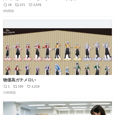
18
271
2,576
返
リ
い
6時間前
信
ポ
い
数
ス
ね
ト
数
数
物価高ガチメロい
1
105
2,218
返
リ
い
23時間前
信
ポ
い
数
ス
ね
ト
数
数