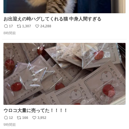
お出迎えの時ハグしてくれる猫 中身人間すぎる
17
1,307
24,288
返
リ
い
8時間前
信
ポ
い
数
ス
ね
ト
数
数
ウロコ大量に売ってた！！！！
12
166
3,952
返
リ
い
9時間前
信
ポ
い