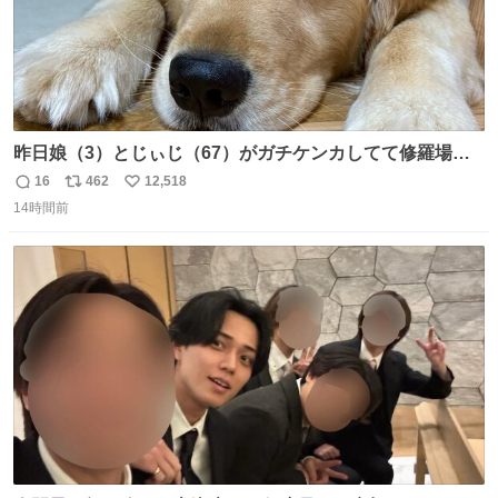
昨日娘（3）とじぃじ（67）がガチケンカしてて修羅場だ
ったんだけど、ふぉるては可能な限り平たくなってまし
16
462
12,518
返
リ
い
た。犬が1番空気読める。
14時間前
信
ポ
い
数
ス
ね
ト
数
数