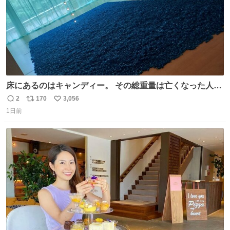
床にあるのはキャンディー。 その総重量は亡くなった人と
同等の重さだそうです。 鑑賞者は一つ持ち帰れますが、亡
2
170
3,056
返
リ
い
くなった人の一部を持ち帰っているような感覚になりまし
1日前
信
ポ
い
た。 勇気を出して口に入れたら、ハッカ味😳✨ #ポーラ美
数
ス
ね
術館
ト
数
数