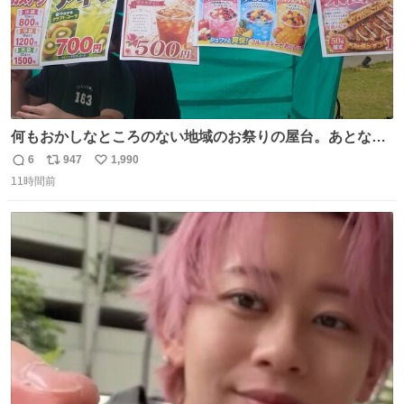
何もおかしなところのない地域のお祭りの屋台。あとなん
か割と聞き馴染みのあるBGMが流れてます #関広見まつり
6
947
1,990
返
リ
い
#関広見まつり2026
11時間前
信
ポ
い
数
ス
ね
ト
数
数