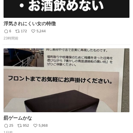
浮気されにくい女の特徴
6
172
5,244
返
リ
い
23時間前
信
ポ
い
数
ス
ね
ト
数
数
罰ゲームかな
25
952
5,968
返
リ
い
1日前