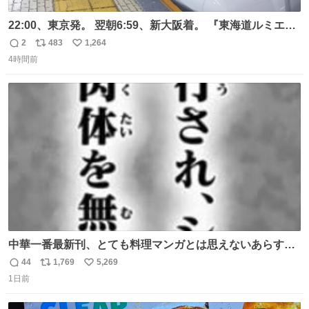
22:00、東京発。 翌朝6:59、新大阪着。 『東海道ルミエー
ルエクスプレス』が今夜、初運行！ 岐阜羽島駅で夜を越す
2
483
1,264
返
リ
い
東海道新幹線。寝台列車じゃないのに、朝まで新幹線とい
4時間前
信
ポ
い
う、なんだか特別体験😉 #TRAINTRIP #東海道ルミエール
数
ス
ね
エクスプレス
ト
数
数
中華一番最新刊、とても料理マンガとは思えないあらすじ
の書き出ししてて最高
44
1,769
5,269
返
リ
い
1日前
信
ポ
い
数
ス
ね