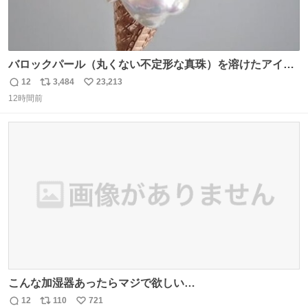
バロックパール（丸くない不定形な真珠）を溶けたアイス
や飴玉、雲、アヒルに見立ててジュエリーデザイナー、
12
3,484
23,213
返
リ
い
Ben Choi 蔡俊文さんの作品。
12時間前
信
ポ
い
instagram.com/bcjoaillerie/
数
ス
ね
ト
数
数
こんな加湿器あったらマジで欲しい…
12
110
721
返
リ
い