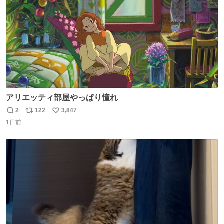
アリエッティ部屋やっぱり憧れ
2
122
3,847
返
リ
い
1日前
信
ポ
い
数
ス
ね
ト
数
数