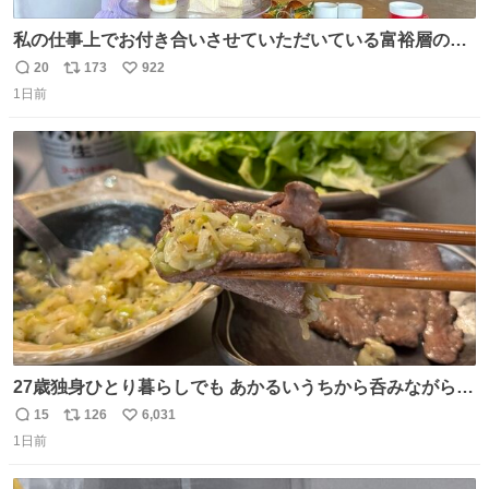
私の仕事上でお付き合いさせていただいている富裕層の社
長さん達は、こんな事しない。 こんな自慢は一切しない
20
173
922
返
リ
い
し、なんなら表に出てこない。 自分に自信がない半端モン
1日前
信
ポ
い
はブランドで自分を飾りキラキラ自慢をする。 #折田楓
数
ス
ね
#merchu
ト
数
数
27歳独身ひとり暮らしでも あかるいうちから呑みながらキ
ッチンでひとり焼肉できてしあわせだもん՞ o̴̶̷̥ ̫ o̴̶̷̥ ՞
15
126
6,031
返
リ
い
1日前
信
ポ
い
数
ス
ね