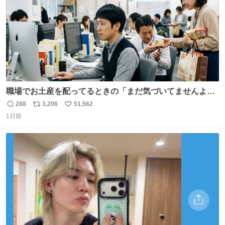
職場でお土産を配ってるときの「まだ気づいてませんよ」
的な演技が毎回シンドい。
288
3,206
51,562
返
リ
い
1日前
信
ポ
い
数
ス
ね
ト
数
数