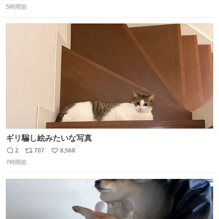
5時間前
信
ポ
い
数
ス
ね
ト
数
数
ギリ騙し絵みたいな写真
2
707
8,568
返
リ
い
7時間前
信
ポ
い
数
ス
ね
ト
数
数