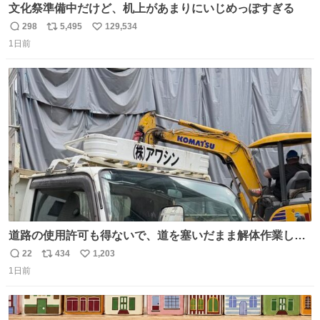
文化祭準備中だけど、机上があまりにいじめっぽすぎる
298
5,495
129,534
返
リ
い
1日前
信
ポ
い
数
ス
ね
ト
数
数
道路の使用許可も得ないで、道を塞いだまま解体作業して
る。 写真を撮ろうとしたら「勝手に写真撮るな馬鹿野郎」
22
434
1,203
返
リ
い
と罵倒されるなど。
1日前
信
ポ
い
数
ス
ね
ト
数