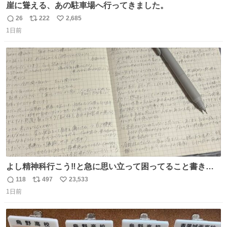
崖に聳える、あの駐車場へ行ってきました。
26
222
2,685
返
リ
い
1日前
信
ポ
い
数
ス
ね
ト
数
数
よし精神科行こう‼️と急に思い立って困ってること書き出
してたらペン止まらなくなってすごい勢いで埋まってワロ
118
497
23,533
返
リ
い
タ
1日前
信
ポ
い
数
ス
ね
ト
数
数