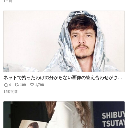
1日前
信
ポ
い
数
ス
ね
ト
数
数
ネットで拾ったわけの分からない画像の答え合わせがされ
ていくw
4
109
1,798
返
リ
い
12時間前
信
ポ
い
数
ス
ね
ト
数
数