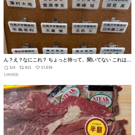
ん？え？なにこれ？ ちょっと待って、聞いてない これは販
売されているのもですか？
114
621
17,036
返
リ
い
14時間前
信
ポ
い
数
ス
ね
ト
数
数