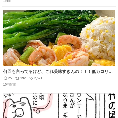
思っておらず大興奮しております かっこよすぎる 指を差し
1日前
信
ポ
い
伸べると乗ってきてくれたのでひとまず一緒に帰宅しまし
数
ス
ね
たが、飛ばないということは弱っていらっしゃるのでしょ
ト
数
数
うか…素敵すぎる
何回も言ってるけど、これ美味すぎんの！！！低カロリー
で満足感エグいから一生食べてる😭
25
192
2,571
返
リ
い
15時間前
信
ポ
い
数
ス
ね
ト
数
数