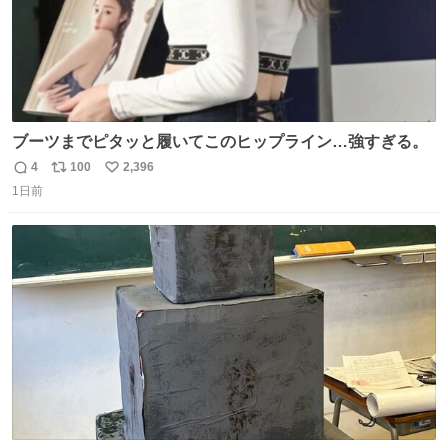
ブーツまでピタッと履いてこのヒップライン…強すぎる。
4
100
2,396
返
リ
い
1日前
信
ポ
い
数
ス
ね
ト
数
数