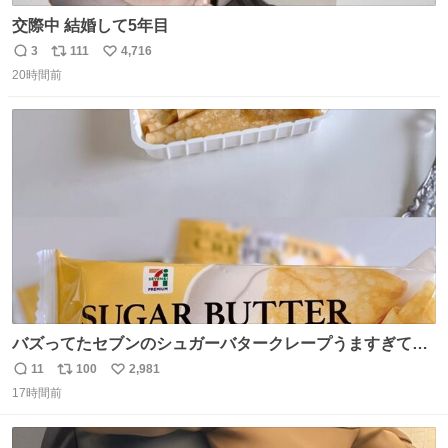
交際中 結婚して5年目
3
111
4,716
返
リ
い
20時間前
信
ポ
い
数
ス
ね
ト
数
数
バズってたセブンのシュガーバタークレープうますぎて
7NOWで買い溜め🛒💭
11
100
2,981
返
リ
い
17時間前
信
ポ
い
数
ス
ね
ト
数