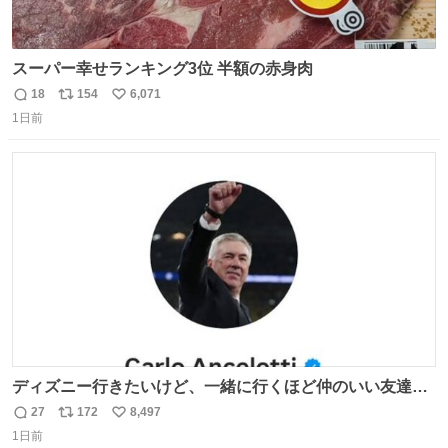
スーパー幸せランキング3位 半額の赤身肉
18
154
6,071
返
リ
い
1日前
信
ポ
い
数
ス
ね
ト
数
数
ディズニー行きたいけど、一緒に行くほど仲のいい友達が
居ない… ほんでこれ
27
172
8,497
返
リ
い
1日前
信
ポ
い