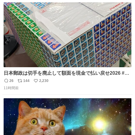
数
ス
ね
り陶板で原寸大に再現し、2014年より展示しています。 #
ト
数
数
大塚国際美術館
日本郵政は切手を廃止して額面を現金で払い戻せ2026 #日
本郵政 @JapanPostHD_PR
26
144
2,230
返
リ
い
11時間前
信
ポ
い
数
ス
ね
ト
数
数