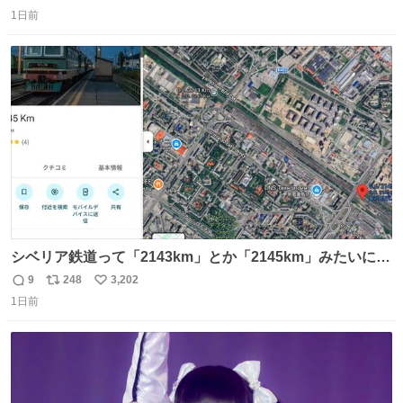
返
リ
い
1日前
信
ポ
い
数
ス
ね
ト
数
数
シベリア鉄道って「2143km」とか「2145km」みたいに、
モスクワからの距離名そのままの駅名があるんですね。
9
248
3,202
返
リ
い
1日前
信
ポ
い
数
ス
ね
ト
数
数