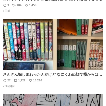
3
104
1,458
返
リ
い
1日前
信
ポ
い
数
ス
ね
ト
数
数
さんざん探しまわったんだけど なにくわぬ顔で横からはえ
てた
27
1,722
16,216
返
リ
い
22時間前
信
ポ
い
数
ス
ね
ト
数
数