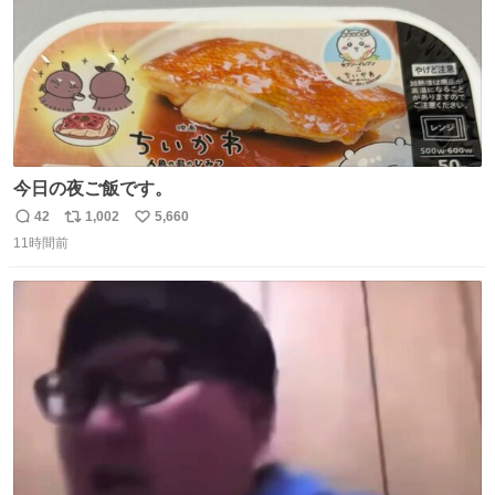
今日の夜ご飯です。
42
1,002
5,660
返
リ
い
11時間前
信
ポ
い
数
ス
ね
ト
数
数