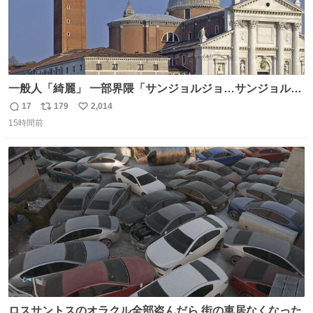
一般人「綺麗」 一部界隈「サンジョルジョ…サンジョルジ
ョマ…ジョルノジョバァーナ！！』
17
179
2,014
返
リ
い
15時間前
信
ポ
い
数
ス
ね
ト
数
数
ロスサントスのオラクル全部盗んだら 街の車居なくなった