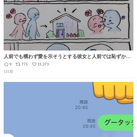
人前でも構わず愛を示そうとする彼女と人前では恥ずかし
いけど彼女を死ぬほど愛している彼氏 同士いませんか✋️
9
771
11,373
返
リ
い
1日前
信
ポ
い
数
ス
ね
ト
数
数