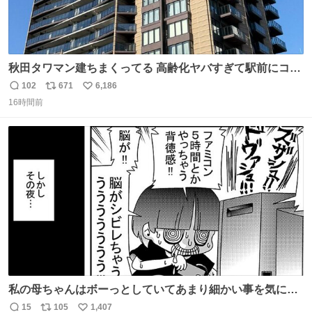
秋田タワマン建ちまくってる 高齢化ヤバすぎて駅前にコン
パクトシティつくって高齢者を住ませる考えらしい 病院も
102
671
6,186
返
リ
い
全部駅前にある
16時間前
信
ポ
い
数
ス
ね
ト
数
数
私の母ちゃんはボーっとしていてあまり細かい事を気にし
ません。優秀な人の多い現代の価値観から見ると、あまり
15
105
1,407