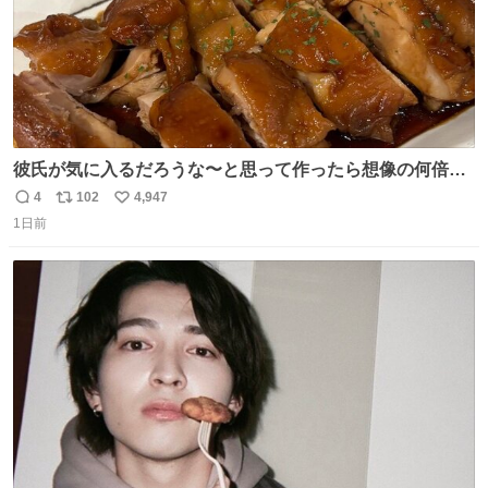
彼氏が気に入るだろうな〜と思って作ったら想像の何倍も
美味しい美味しい言ってくれて嬉しい
4
102
4,947
返
リ
い
1日前
信
ポ
い
数
ス
ね
ト
数
数