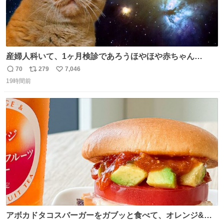
産婦人科いて、1ヶ月検診であろうほやほや赤ちゃん👩‍🍼
と推定2,3歳の女の子👧🏻をワンオペで連れてるママがいる
70
279
7,046
返
リ
い
のだけども 女の子ずっとママの側から離れない…⁉️ 手を繋
19時間前
信
ポ
い
がなくてもうろちょろしないしママが歩いたらピクミンみ
数
ス
ね
たいにﾄﾃﾄﾃついてってるし逃走しないし脱走しないし逃げ
ト
数
数
ないし走ら文字数
アボカドタコスバーガーをガブッと食べて、オレンジ&パ