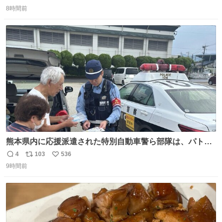
返
リ
い
優秀な母親ではないかもしれません。でも、だからこそ、
8時間前
信
ポ
い
私はそういう母親が大好きです。今も昔もすごくリラック
数
ス
ね
スします。「優秀」と「良い」は別なんですよね。 1/2
ト
数
数
熊本県内に応援派遣された特別自動車警ら部隊は、パトロ
ールを通じて車中泊者への声掛けも行っています。写真
4
103
536
返
リ
い
は、福岡県警察の特別自動車警ら部隊が八代警察署管内の
9時間前
信
ポ
い
車中泊者に対して、熱中症について注意喚起する様子で
数
ス
ね
す。こまめな水分・塩分補給を行ってください。 #令和８
ト
数
数
年熊本地震 #福岡県警察