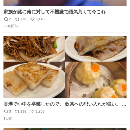
家族が謎に俺に対して不機嫌で語気荒くて今これ
2
328
3,143
返
リ
い
22時間前
信
ポ
い
数
ス
ね
ト
数
数
香港で小中を卒業したので、 飲茶への思い入れが強い。 常
に現地の味を探している。 横浜中華街まで行き、店を厳選
3
138
1,203
返
リ
い
すれば流石に出会えるけど、もっと近場で気軽に行ける店
1日前
信
ポ
い
はないか。 代々木にあった。 多少違うかなというのもあっ
数
ス
ね