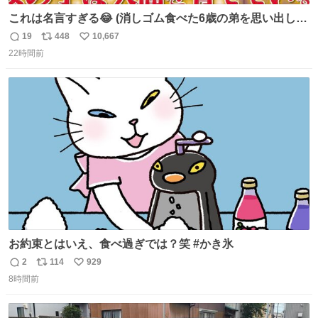
これは名言すぎる😂 (消しゴム食べた6歳の弟を思い出しな
がら)
19
448
10,667
返
リ
い
22時間前
信
ポ
い
数
ス
ね
ト
数
数
お約束とはいえ、食べ過ぎでは？笑 #かき氷
2
114
929
返
リ
い
8時間前
信
ポ
い
数
ス
ね
ト
数