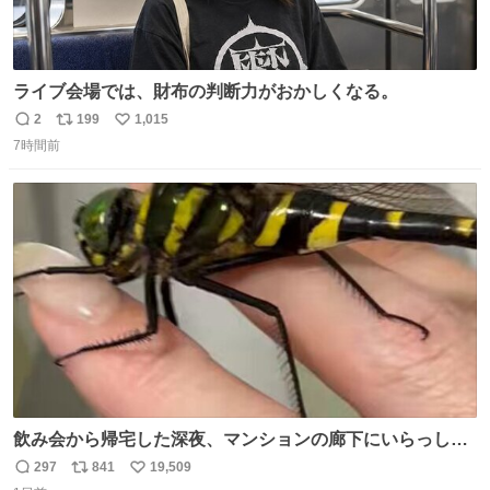
ライブ会場では、財布の判断力がおかしくなる。
2
199
1,015
返
リ
い
7時間前
信
ポ
い
数
ス
ね
ト
数
数
飲み会から帰宅した深夜、マンションの廊下にいらっしゃ
ったオニヤンマ様 まさかこんな都会でお会いできるなんて
297
841
19,509
返
リ
い