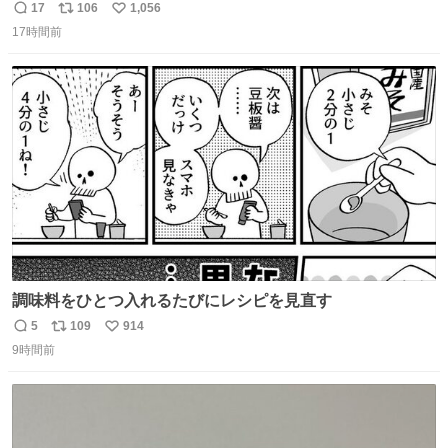
ッションフルーツティーをグビッと飲んで、またアボカド
17
106
1,056
返
リ
い
タコスバーガーをガブッと食べて、またオレンジ＆パッシ
17時間前
信
ポ
い
ョンフルーツティーをグビッと飲んで…🍔🍹
数
ス
ね
ト
数
数
調味料をひとつ入れるたびにレシピを見直す
5
109
914
返
リ
い
9時間前
信
ポ
い
数
ス
ね
ト
数
数