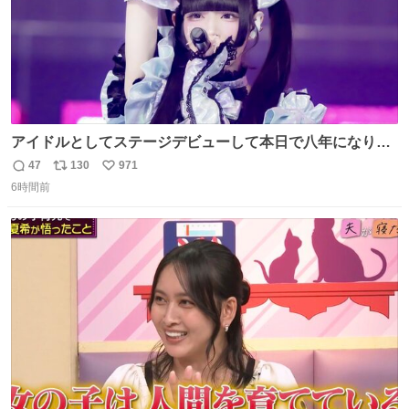
アイドルとしてステージデビューして本日で八年になりま
した。これからもここに居続けられますように❤︎
47
130
971
返
リ
い
6時間前
信
ポ
い
数
ス
ね
ト
数
数