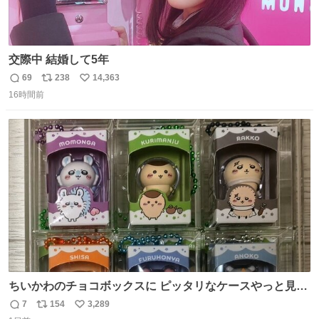
交際中 結婚して5年
69
238
14,363
返
リ
い
16時間前
信
ポ
い
数
ス
ね
ト
数
数
ちいかわのチョコボックスに ピッタリなケースやっと見つ
かった😭
7
154
3,289
返
リ
い