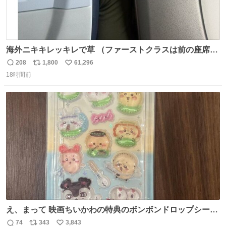
海外ニキキレッキレで草 （ファーストクラスは前の座席で
あるため）
208
1,800
61,296
返
リ
い
18時間前
信
ポ
い
数
ス
ね
ト
数
数
え、まって 映画ちいかわの特典のボンボンドロップシール
もうメルカリにでてるやん #ちいかわ
74
343
3,843