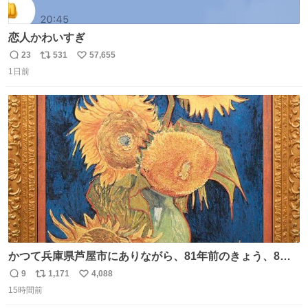
恋人かわいすぎ
23
531
57,655
返
リ
い
1日前
信
ポ
い
数
ス
ね
ト
数
数
かつて兵庫県芦屋市にありながら、81年前のきょう、8月6
日の阪神大空襲の折に残念ながら焼失した、 #ゴッホ の幻
9
1,171
4,088
返
リ
い
の「 #ヒマワリ 」。 当館は、東京都にある武者小路実篤記
15時間前
信
ポ
い
念館にご協力いただき、当時発行されたカラー印刷画集よ