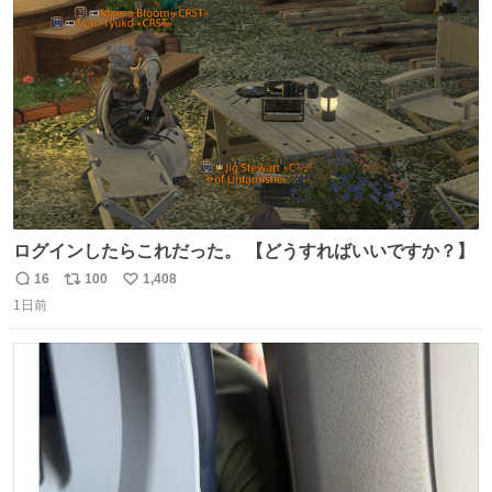
たけど、 総合的には満足。
ト
数
数
ログインしたらこれだった。 【どうすればいいですか？】
16
100
1,408
返
リ
い
1日前
信
ポ
い
数
ス
ね
ト
数
数