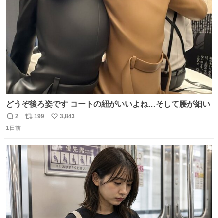
数
どうぞ後ろ姿です コートの紐がいいよね…そして腰が細い
2
199
3,843
返
リ
い
1日前
信
ポ
い
数
ス
ね
ト
数
数