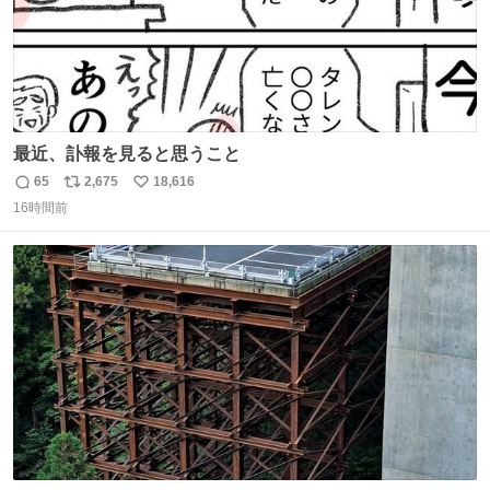
最近、訃報を見ると思うこと
65
2,675
18,616
返
リ
い
16時間前
信
ポ
い
数
ス
ね
ト
数
数