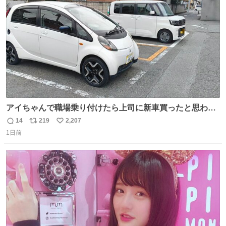
数
アイちゃんで職場乗り付けたら上司に新車買ったと思われ
たの嬉しすぎる。 20年落ちの車もやりようによっては新車
14
219
2,207
返
リ
い
っぽく見えるってことよ。 令和の車の横に並べても違和感
1日前
信
ポ
い
ない平成18年式です。
数
ス
ね
ト
数
数