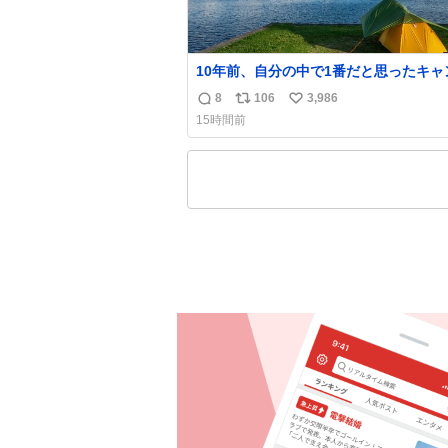
10年前、自分の中で1番だと思ったキャ
は今はもうない
8
106
3,986
返
リ
い
15時間前
信
ポ
い
数
ス
ね
ト
数
数