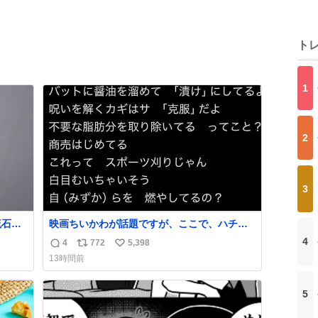
ト
1
2
3
流石に
映画ちいかわが話題ですが、ここで、ハチワ
レが【実際に】作品内で言ったありえないセ
4
4
772
5,398
返
リ
い
リフを見てみましょう （未アニメ化部分ふく
13時間前
む）
信
ポ
い
数
ス
ね
5
ト
数
数