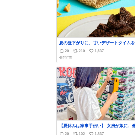
夏の昼下がりに、甘いデザートタイムを☀
クサク食感が楽しめるデザート2品が登
20
210
1,637
返
リ
い
います✨ どちらの”サクッ”から楽しみ
4時間前
すか😊 🧡→ #キャラメルオールドファッショ
信
ポ
い
ンドーナツ 外はさっくり、中はしっと
数
ス
ね
ャラメルのビターな味わいに包まれたド
ト
数
ツ🍩 🖤→
数
【夏休みは家事手伝い】 女房が娘に、
らバイト代もらえば？と言ったら、娘は
20
102
1,837