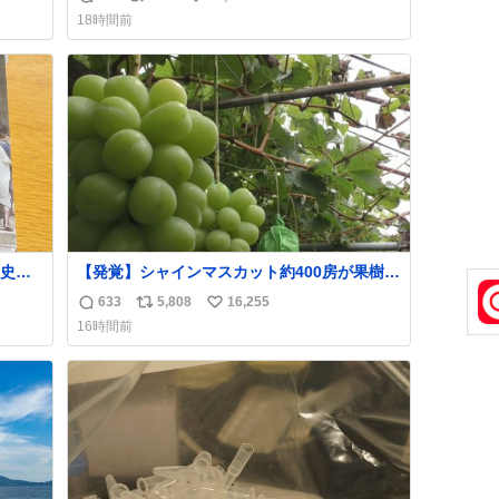
返
リ
い
た。
18時間前
いま
信
ポ
い
数
ス
ね
ト
数
数
史が
【発覚】シャインマスカット約400房が果樹園
から盗まれる 栃木・佐野市
633
5,808
16,255
返
リ
い
news.livedoor.com/article/detail… 被害に遭
16時間前
った果樹園には防犯カメラなどはなく、シャ
信
ポ
い
インマスカットが盗まれた木には刃物などで
数
ス
ね
切られた跡が。市内で今年に入って同様の被
ト
数
害は確認されておらず、警察はパトロールを
数
強化する。