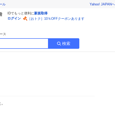
Yahoo! JAPAN
ヘ
ール
IDでもっと便利に
新規取得
ログイン
［おトク］10％OFFクーポンあります
ース
検索
た。