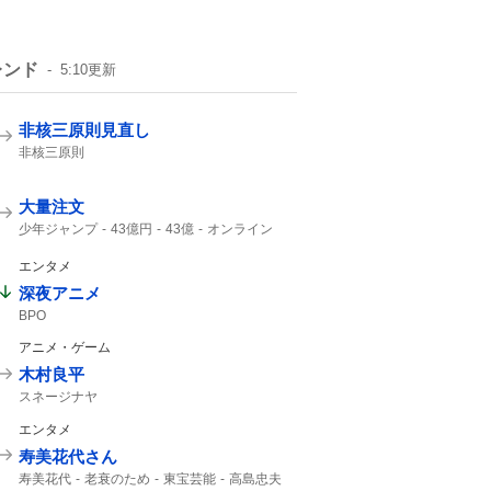
レンド
5:10
更新
非核三原則見直し
非核三原則
大量注文
少年ジャンプ
43億円
43億
オンライン
ジャンプ
ジャンプ+
エンタメ
深夜アニメ
BPO
アニメ・ゲーム
木村良平
スネージナヤ
エンタメ
寿美花代さん
寿美花代
老衰のため
東宝芸能
高島忠夫