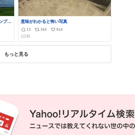
ンプ場
意味がわかると怖い写真
13
164
914
返
リ
い
1日前
信
ポ
い
数
ス
ね
ト
数
もっと見る
数