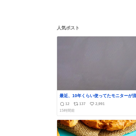
人気ポスト
最近、10年くらい使ってたモニターが
焼き付き始めたんですけど、あの……
12
137
2,991
返
リ
い
15時間前
信
ポ
い
数
ス
ね
ト
数
数