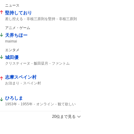
94歳
高嶋政宏
髙嶋政宏
ニュース
最期の最期まで...
最期まで
堅持しており
差し控える
非核三原則を堅持
非核三原則
唯一の戦争被爆国
被爆国として
アニメ・ゲーム
天界ちほー
maimai
エンタメ
城田優
クリスティーヌ
飯田栞月
ファントム
加藤和樹
栞月
天使の歌声
全身全霊
me:I
志摩スペイン村
お泊まり
スペイン村
ひろしま
1953年
1955年
オンライン
観て欲しい
20位まで見る