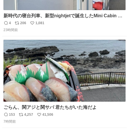
新時代の寝台列車、新型nightjetで誕生したMini Cabin ま
さに走るカプセルホテルといった感じで、一人旅で利用す
4
206
1,081
返
リ
い
るのにはちょうどいい設備。 他の人も言ってましたが、サ
23時間前
信
ポ
い
ンライズの後継に欲しい…
数
ス
ね
ト
数
数
ごらん、関アジと関サバ 君たちがいた海だよ
153
4,257
41,506
返
リ
い
7時間前
信
ポ
い