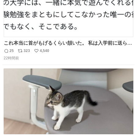
これ本当に首がもげるくらい頷いた。 私は入学前に送られ
てきた、大学のサークル紹介冊子を見た時点で終わりを感
25
323
4,540
返
リ
い
じたので、女子大でもないくせに偏差値の高い大学のイン
22時間前
信
ポ
い
カレサークルに突撃して所属するという奇行で事なきを得
数
ス
ね
た。 高偏差値に行けないならせめてそれくらいした方が予
ト
数
数
後がいいです。 https://t.co/9nMHIrETkw