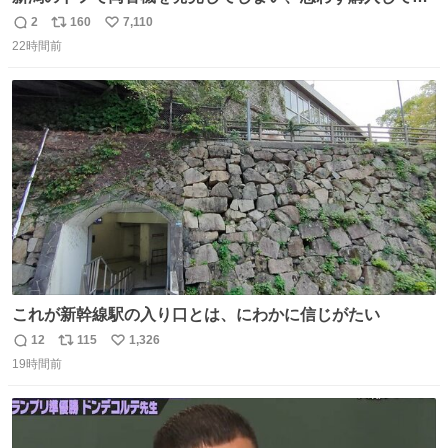
まい大阪に発送するイベントが発生
2
160
7,110
返
リ
い
22時間前
信
ポ
い
数
ス
ね
ト
数
数
これが新幹線駅の入り口とは、にわかに信じがたい
12
115
1,326
返
リ
い
19時間前
信
ポ
い
数
ス
ね
ト
数
数