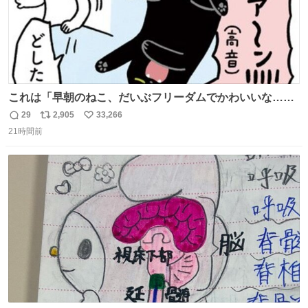
これは「早朝のねこ、だいぶフリーダムでかわいいな…」
の絵日記です🎐
29
2,905
33,266
返
リ
い
21時間前
信
ポ
い
数
ス
ね
ト
数
数