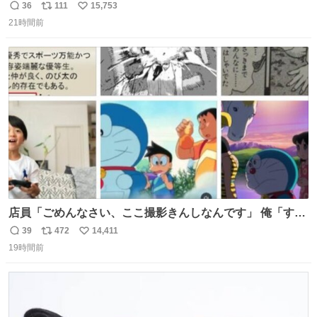
ました
36
111
15,753
返
リ
い
21時間前
信
ポ
い
数
ス
ね
ト
数
数
店員「ごめんなさい、ここ撮影きんしなんです」 俺「すみ
ません！すぐ消します」 店員「念のためフォルダから消し
39
472
14,411
返
リ
い
てるところ見せて頂けますか？」 俺「はい…」
19時間前
信
ポ
い
数
ス
ね
ト
数
数