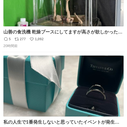
山善の食洗機 乾燥ブースにしてますが高さが欲しかったの
でコレクションケースを置くだけのツルセコ改造 扉が手前
5
277
1,092
返
リ
い
に開き天井の温度もしっかり上がるのでかなり使いやすく
20時間前
信
ポ
い
なりました😎
数
ス
ね
ト
数
数
私の人生で1番発生しないと思っていたイベントが発生し