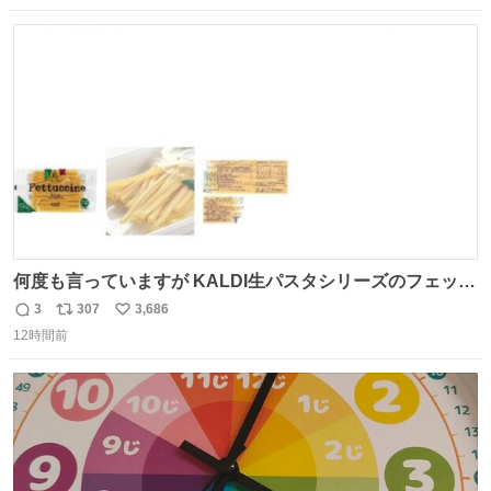
数
ス
ね
ト
数
数
何度も言っていますが KALDI生パスタシリーズのフェット
チーネは 真剣(ガチ)で美味いぞ
3
307
3,686
返
リ
い
12時間前
信
ポ
い
数
ス
ね
ト
数
数