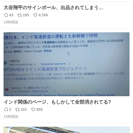
大谷翔平のサインボール、出品されてしまう…
43
195
4,769
返
リ
い
19時間前
信
ポ
い
数
ス
ね
ト
数
数
インド関係のページ、もしかして全部消されてる?
2
101
855
返
リ
い
15時間前
信
ポ
い
数
ス
ね
ト
数