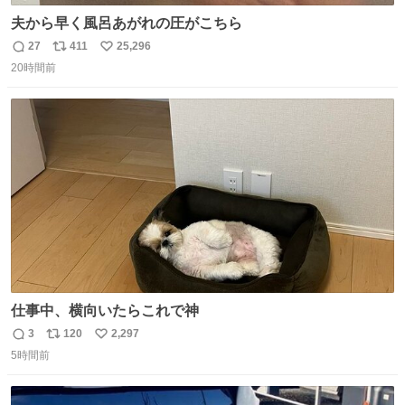
夫から早く風呂あがれの圧がこちら
27
411
25,296
返
リ
い
20時間前
信
ポ
い
数
ス
ね
ト
数
数
仕事中、横向いたらこれで神
3
120
2,297
返
リ
い
5時間前
信
ポ
い
数
ス
ね
ト
数