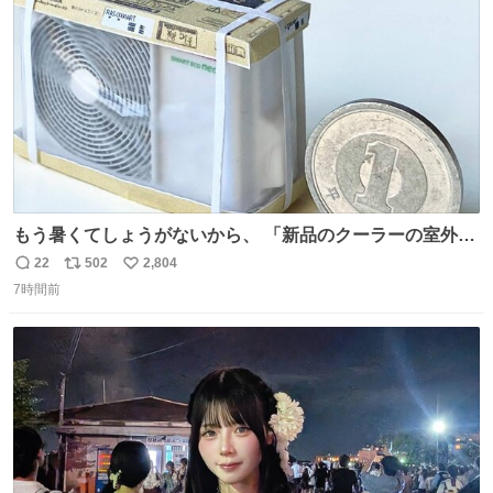
数
もう暑くてしょうがないから、 「新品のクーラーの室外機
のミニチュア」 でも見ていってよ
22
502
2,804
返
リ
い
7時間前
信
ポ
い
数
ス
ね
ト
数
数