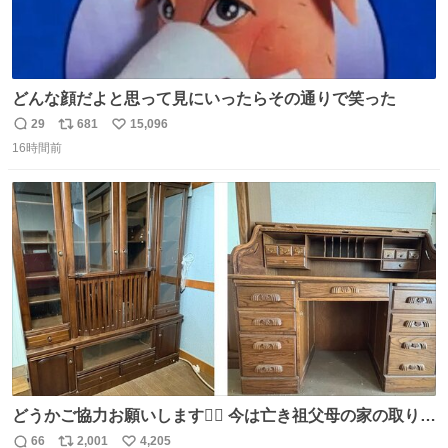
どんな顔だよと思って見にいったらその通りで笑った
29
681
15,096
返
リ
い
16時間前
信
ポ
い
数
ス
ね
ト
数
数
どうかご協力お願いします🙇‍♂️ 今は亡き祖父母の家の取り壊
しが決まり、どうしても処分して欲しくない食器棚と机の
66
2,001
4,205