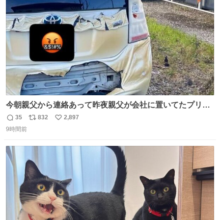
数
今朝親父から連絡あって昨夜親父が会社に置いてたプリウ
スが燃えたらしく、距離と経年でバッテリーイカれてた
35
832
2,897
返
リ
い
か？って思ったら放火らしいし隣のトラックも一部燃えた
9時間前
信
ポ
い
みたい。 それも胸糞だけど、単なる火災扱いで放火に切り
数
ス
ね
変わらないから犯人野放しらしい。
ト
数
数