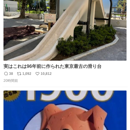
ト
数
数
実はこれは96年前に作られた東京最古の滑り台
38
1,092
10,812
返
リ
い
20時間前
信
ポ
い
数
ス
ね
ト
数
数