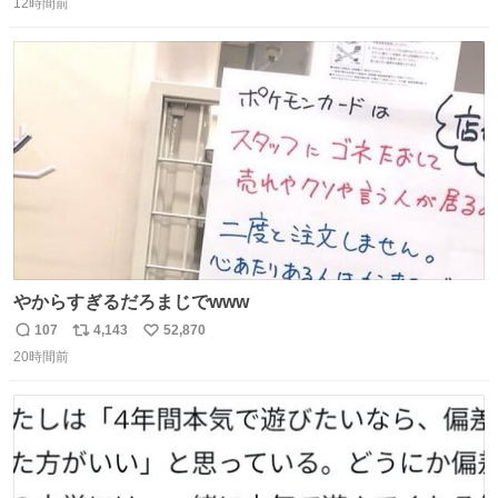
昨日は夜のショッピングモールに行った 先に寝といてよ❗
12時間前
信
ポ
い
と何度も何度も言い残して。 起きたら冷蔵庫に… ああ、こ
数
ス
ね
れ買いに行ってくれたんだ…😭
ト
数
数
やからすぎるだろまじでwww
107
4,143
52,870
返
リ
い
20時間前
信
ポ
い
数
ス
ね
ト
数
数