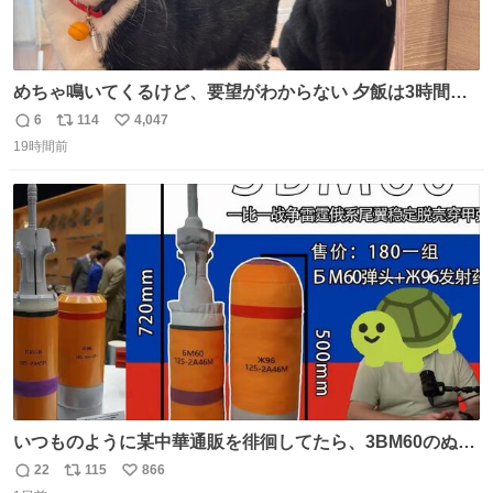
めちゃ鳴いてくるけど、要望がわからない 夕飯は3時間も
先だしな
6
114
4,047
返
リ
い
19時間前
信
ポ
い
数
ス
ね
ト
数
数
いつものように某中華通販を徘徊してたら、3BM60のぬい
ぐるみを発見してしまった…。
22
115
866
返
リ
い