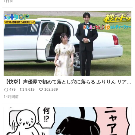
1日前
信
ポ
い
数
ス
ね
ト
数
数
【快挙】声優界で初めて落とし穴に落ちる ふりりん リアク
ションが最高過ぎる🤣 #ドッキリGP #降幡愛
479
9,619
102,939
返
リ
い
14時間前
信
ポ
い
数
ス
ね
ト
数
数