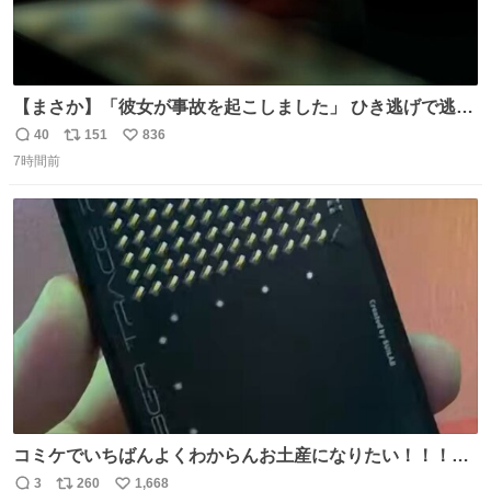
【まさか】「彼女が事故を起こしました」 ひき逃げで逃走
した男、AIの相談履歴で“ウソ発覚” 警察が男のスマホを押
40
151
836
返
リ
い
収して解析すると、出頭する前に事故の詳しい状況やどう
7時間前
信
ポ
い
対応すればいいかをAIに相談していたことがわかった。し
数
ス
ね
かし、AIの回答は「正直に警察に話すように」だった。
ト
数
数
コミケでいちばんよくわからんお土産になりたい！！！！
#C108
3
260
1,668