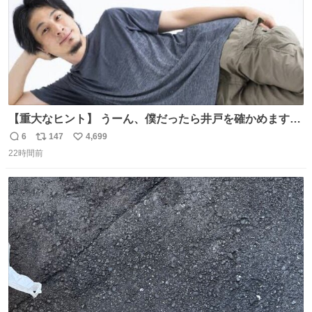
【重大なヒント】 うーん、僕だったら井戸を確かめますけ
どね
6
147
4,699
返
リ
い
22時間前
信
ポ
い
数
ス
ね
ト
数
数