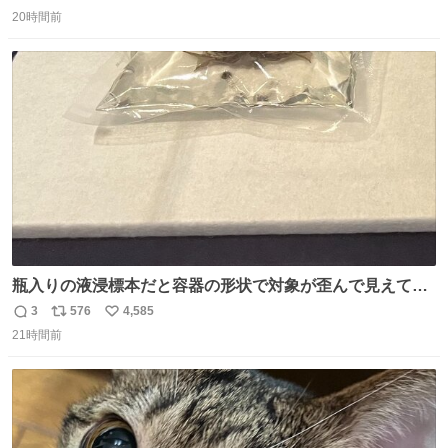
返
リ
い
引き取り手を探しております この2つは私の祖母が当初一
20時間前
信
ポ
い
目惚れで購入したもので、祖母はc型肝炎で58歳という若
数
ス
ね
さで亡くなりましたが、この家具達をとても大切にしてお
ト
数
数
りました 続く↓
瓶入りの液浸標本だと容器の形状で対象が歪んで見えてし
まうことから、なるべく歪みがない状態で観察しやすいよ
3
576
4,585
返
リ
い
うにこのような形で保存していると前に科博の先生から教
21時間前
信
ポ
い
えてもらった #国立科学博物館
数
ス
ね
ト
数
数