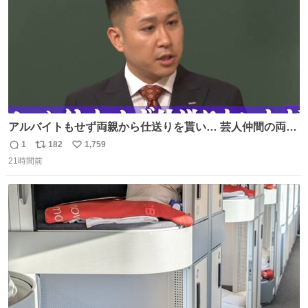
アルバイトもせず両親から仕送りを貰い… 芸人仲間の両親
のスネまでかじる!? ドンデコルテ銀次⚡️ 無料見逃し配信は
1
182
1,759
返
リ
い
こちらから ▶︎abema.go.link/gBLVb ◤しくじり先生
21時間前
信
ポ
い
ABEMAにて毎週最新話無料配信中◢ @10000nabe
数
ス
ね
@akmllube0617
ト
数
数