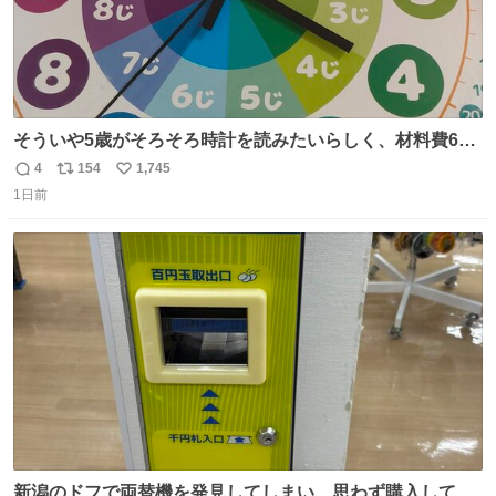
そういや5歳がそろそろ時計を読みたいらしく、材料費600
円で作れる知育時計作ってみた！ めっちゃ簡単！ ありがと
4
154
1,745
返
リ
い
う先人！
1日前
信
ポ
い
数
ス
ね
ト
数
数
新潟のドフで両替機を発見してしまい、思わず購入してし