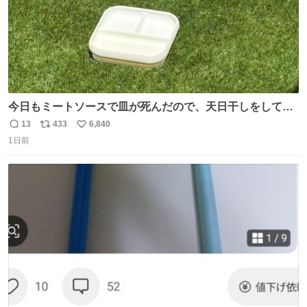
今日もミートソースで皿が死んだので、天日干しをしてい
ます🍝 ありがとう先人の知恵
13
433
6,840
返
リ
い
1日前
信
ポ
い
数
ス
ね
ト
数
数