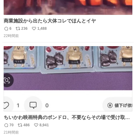
商業施設から出たら大体コレでほんとイヤ
6
236
1,488
返
リ
い
22時間前
信
ポ
い
数
ス
ね
ト
数
数
ちいかわ映画特典のボンドロ、不要ならその場で受け取り
辞退すれば良いのに白々しい
70
486
8,941
返
リ
い
21時間前
信
ポ
い