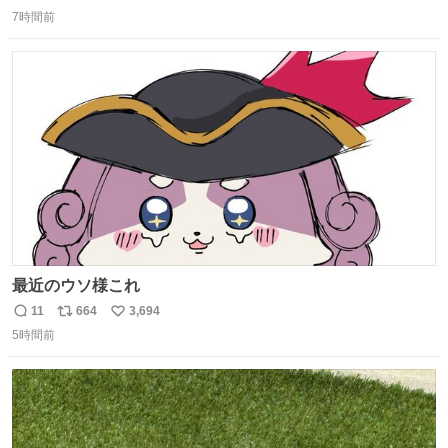
返
リ
い
7時間前
信
ポ
い
数
ス
ね
ト
数
数
最近のウソ様これ
11
664
3,694
返
リ
い
5時間前
信
ポ
い
数
ス
ね
ト
数
数