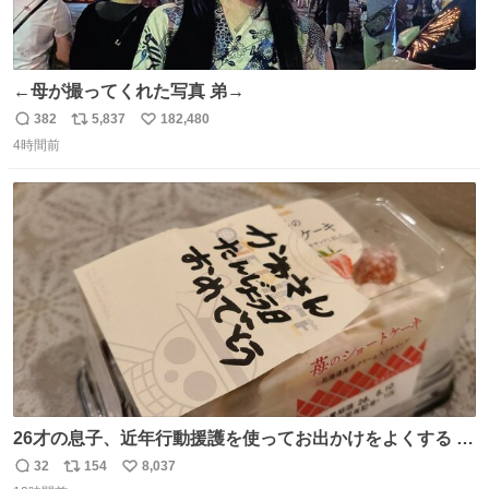
←母が撮ってくれた写真 弟→
382
5,837
182,480
返
リ
い
4時間前
信
ポ
い
数
ス
ね
ト
数
数
26才の息子、近年行動援護を使ってお出かけをよくする 親
との外出はもう嫌らしい。 中身は小学生位なのに小癪な😅
32
154
8,037
返
リ
い