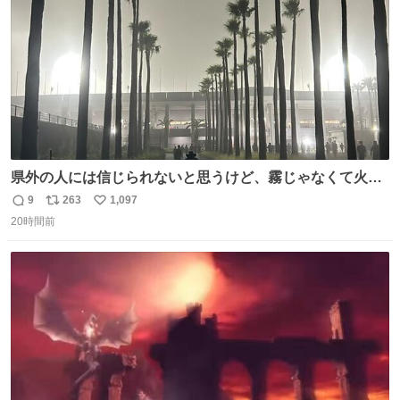
イレーンの呪いじゃん😭
県外の人には信じられないと思うけど、霧じゃなくて火山
灰です🌋 #桜島
9
263
1,097
返
リ
い
20時間前
信
ポ
い
数
ス
ね
ト
数
数