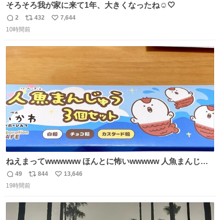
そろそろ我が家に来て1年、大きくなったね☺️🤍
2
432
7,644
返
リ
い
10時間前
信
ポ
い
数
ス
ね
ト
数
数
ねえまってwwwwww ほんとに怖いwwwww 人魚まんじゅ
う買ってきたから私も永遠のいのちを…ぐへへ…と思いな
49
844
13,646
返
リ
い
がら1つ食べたら 奥歯欠けたんだけど！！！！？？？ しか
19時間前
信
ポ
い
もガッツリ😭 まんじゅうだよ？？？？？？ ガリッて言っ
数
ス
ね
たから何？と思って口から出したら自分の歯wwwwww セ
ト
数
数