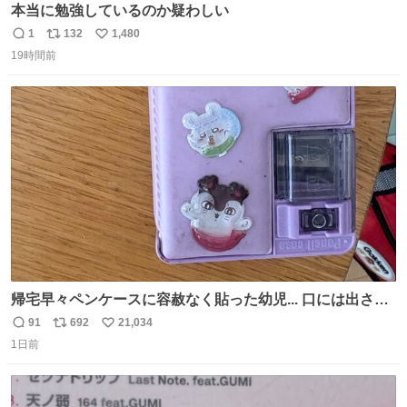
本当に勉強しているのか疑わしい
1
132
1,480
返
リ
い
19時間前
信
ポ
い
数
ス
ね
ト
数
数
帰宅早々ペンケースに容赦なく貼った幼児... 口には出さぬ
が勿体無い精神で心がざわつく.....ッ
91
692
21,034
返
リ
い
1日前
信
ポ
い
数
ス
ね
ト
数