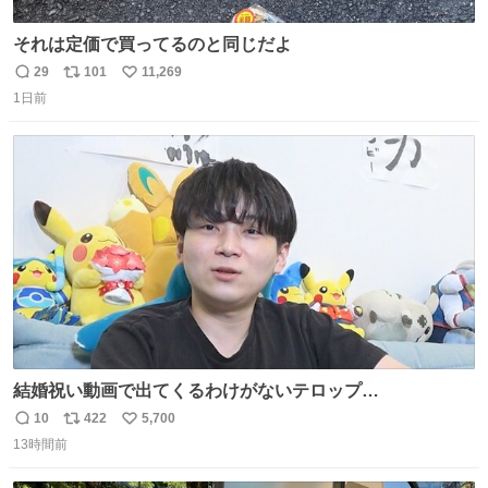
それは定価で買ってるのと同じだよ
29
101
11,269
返
リ
い
1日前
信
ポ
い
数
ス
ね
ト
数
数
結婚祝い動画で出てくるわけがないテロップ
youtu.be/4pJ7U22AYtw
10
422
5,700
返
リ
い
13時間前
信
ポ
い
数
ス
ね