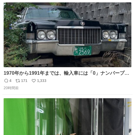
数
ス
ね
ト
数
数
1970年から1991年までは、輸入車には「0」ナンバープレ
ートが使用されていました。 その後、この制度は廃止さ
4
171
1,333
返
リ
い
れ、すべての「0」ナンバープレートは抹消・無効化され
20時間前
信
ポ
い
ました。 ところが最近、その「0」ナンバープレートを装
数
ス
ね
着した車両が発見されました。 今でも残っていること自体
ト
数
数
が奇跡です……。