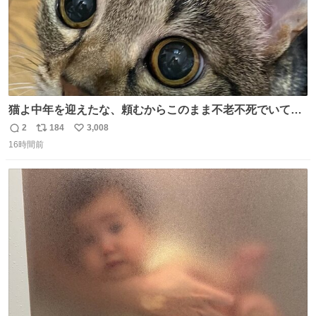
猫よ中年を迎えたな、頼むからこのまま不老不死でいてく
れ…と願ってから、いや人間の家族が死に絶えて猫だけこ
2
184
3,008
返
リ
い
の世に置いていくなんてひどいことはできない…と思って
16時間前
信
ポ
い
から、猫のこの可愛さと愛嬌なら未来永劫ほかの人間に可
数
ス
ね
愛がられて困ることもなかろうなと思ったのでやっぱり猫
ト
数
数
よ不老不死でいてくれ