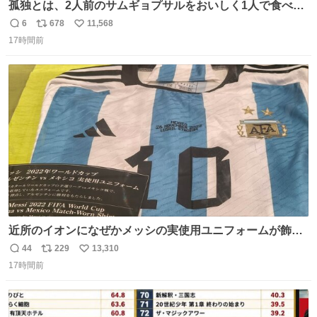
孤独とは、2人前のサムギョプサルをおいしく1人で食べる
ことである←好きすぎる
6
678
11,568
返
リ
い
17時間前
信
ポ
い
数
ス
ね
ト
数
数
近所のイオンになぜかメッシの実使用ユニフォームが飾っ
てあっておもろい
44
229
13,310
返
リ
い
17時間前
信
ポ
い
数
ス
ね
ト
数
数