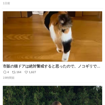
1日前
信
ポ
い
数
ス
ね
ト
数
数
市販の猫ドアは絶対警戒すると思ったので、ノコギリで無
理やりドアを切り取って作った、にゃんころ専用の猫のれ
4
164
1,627
返
リ
い
ん
19時間前
信
ポ
い
数
ス
ね
ト
数
数