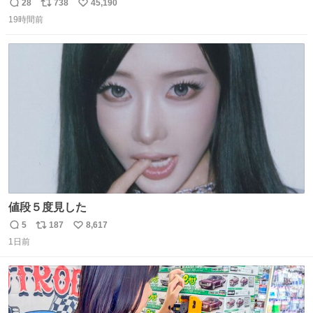
長男
28
738
45,190
返
リ
い
19時間前
信
ポ
い
数
ス
ね
ト
数
数
値段５度見した
5
187
8,617
返
リ
い
1日前
信
ポ
い
数
ス
ね
ト
数
数