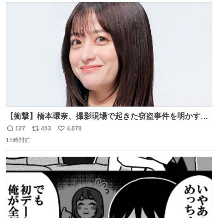
ト
数
数
【衝撃】橋本環奈、撮影現場で起きた窃盗事件を明かす
「警察が来てました」 news.livedoor.com/article/detail…
127
453
4,078
返
リ
い
橋本は「撮影現場で照明さんのケーブルが盗まれて…。廃
16時間前
信
ポ
い
工場とかで撮影してたんですけど。警察が来てました」と
数
ス
ね
述懐。専門家も「銅の価値が上がってるんですよね…」と
ト
数
数
反応した。