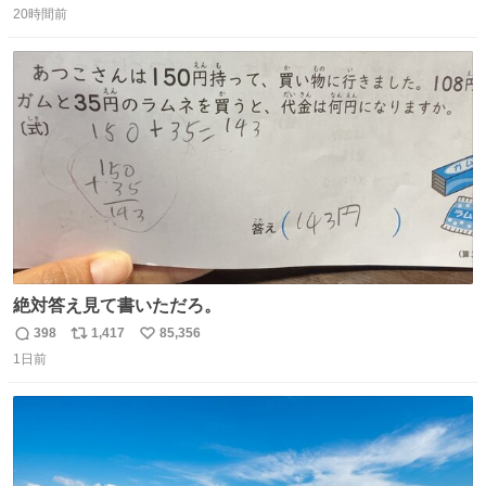
20時間前
信
ポ
い
数
ス
ね
ト
数
数
絶対答え見て書いただろ。
398
1,417
85,356
返
リ
い
1日前
信
ポ
い
数
ス
ね
ト
数
数