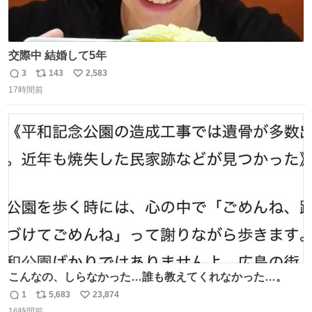
交際中 結婚して5年
3
143
2,583
返
リ
い
17時間前
信
ポ
い
数
ス
ね
ト
数
数
こんなの、しらなかった…誰も教えてくれなかった…。
1
5,683
23,874
返
リ
い
16時間前