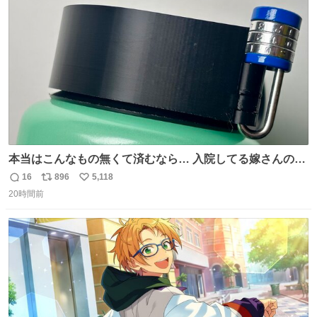
ト
数
数
本当はこんなもの無くて済むなら… 入院してる嫁さんの病
棟、共同の冷蔵庫の中身を勝手に触る輩がおるのだけど、
16
896
5,118
返
リ
い
ナルゲンボトルの中身が減っている事案が起きたらしい。
20時間前
信
ポ
い
水に何か入れられても嫌なので3Dプリンタで 『鍵を開け
数
ス
ね
ないと蓋が回せないやつ』を作ったぞ…
ト
数
数