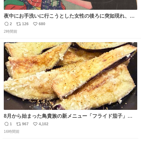
夜中にお手洗いに行こうとした女性の後ろに突如現れ、髪
の毛にガブリと嚙みついたのは、「髪切」という真っ黒な
2
126
680
返
リ
い
モンスター。顔をアップでみるとちょっと怖い、正体不明
2時間前
信
ポ
い
のキャラクターです。原宿の太田記念美術館で開催中の
数
ス
ね
「アニマル＆モンスター」展にて8/23まで展示していま
ト
数
数
す。
8月から始まった鳥貴族の新メニュー「フライド茄子」が
うますぎでした 信じて……
1
967
4,102
返
リ
い
16時間前
信
ポ
い
数
ス
ね