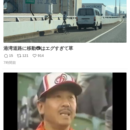
港湾道路に移動📷はエグすぎて草
15
121
914
返
リ
い
7時間前
信
ポ
い
数
ス
ね
ト
数
数