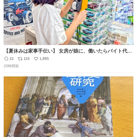
【夏休みは家事手伝い】 女房が娘に、働いたらバイト代も
らえば？と言ったら、娘は、いらない、と言って黙々と働
22
110
1,995
返
リ
い
いてくれました。 あとでソフトクリーム買ってやろうと思
20時間前
信
ポ
い
いました。
数
ス
ね
ト
数
数