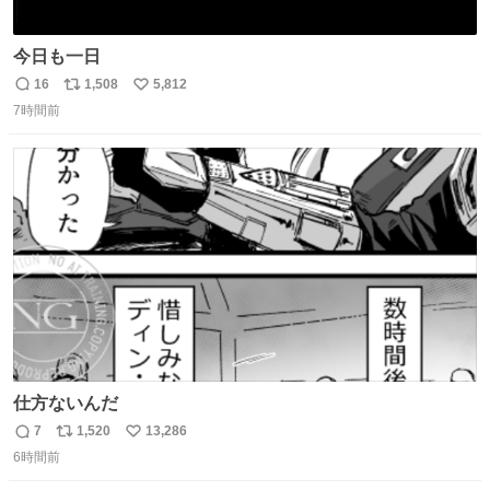
今日も一日
16
1,508
5,812
返
リ
い
7時間前
信
ポ
い
数
ス
ね
ト
数
数
仕方ないんだ
7
1,520
13,286
返
リ
い
6時間前
信
ポ
い
数
ス
ね