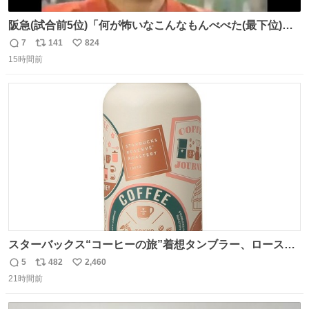
阪急(試合前5位)「何が怖いなこんなもんべべた(最下位)や
ないか！」 南海(試合前6位)「お前んとこ何位ないったい？
7
141
824
返
リ
い
ウチも人のこと言われへんけど」 阪「おーい、お互いに西
15時間前
信
ポ
い
武には勝とうぜ！」 南「分かった！分かった！」
数
ス
ね
ト
数
数
スターバックス“コーヒーの旅”着想タンブラー、ロースタ
リー 東京×トラベラーズカンパニー コーヒーやグルメの味
5
482
2,460
返
リ
い
を記録できるノートも - fashion-press.net/news/149501
21時間前
信
ポ
い
数
ス
ね