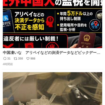
っていきたい… （昭和4年婦人倶楽部新年号より）
ト
数
数
中国凄いな アリペイなどの決済データなどビックデータ
で海外にいる中国人の監視をはじめ、多額の資金決済など
31
350
986
返
リ
い
があれば帰国命令を出しはじめたらしい。そして、パスポ
4時間前
信
ポ
い
ート取上げで二度と出国できないと、、
数
ス
ね
ト
数
数