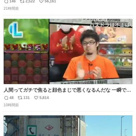
146
2,522
56,161
返
リ
い
21時間前
信
ポ
い
数
ス
ね
ト
数
数
人間ってガチで焦ると顔色まじで悪くなるんだな 一瞬で顔
から正気無くなってる
48
131
5,814
返
リ
い
10時間前
信
ポ
い
数
ス
ね
ト
数
数