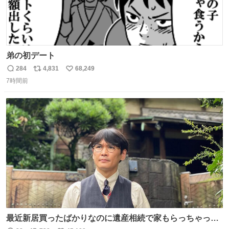
弟の初デート
284
4,831
68,249
返
リ
い
7時間前
信
ポ
い
数
ス
ね
ト
数
数
最近新居買ったばかりなのに遺産相続で家もらっちゃった