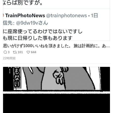
思いがけず1000いいねを頂きました。 旅は計画的に。あな
たの旅は誰も保証してくれない。 お金を出したら際限なく
3
101
644
返
リ
い
ワガママを受け入れてくれると思うな。それはカスハラ。
22時間前
信
ポ
い
席の保証と快適な空間はお金で買える。苦言は買ってから
数
ス
ね
言え。 以上、乗り鉄の端くれの意見でした。
ト
数
数