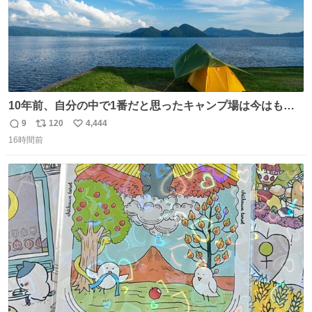
10年前、自分の中で1番だと思ったキャンプ場は今はもう
ない
9
120
4,444
返
リ
い
16時間前
信
ポ
い
数
ス
ね
ト
数
数