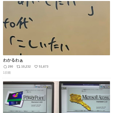
ト
数
数
わかるわぁ
290
10,232
51,673
返
リ
い
1日前
信
ポ
い
数
ス
ね
ト
数
数