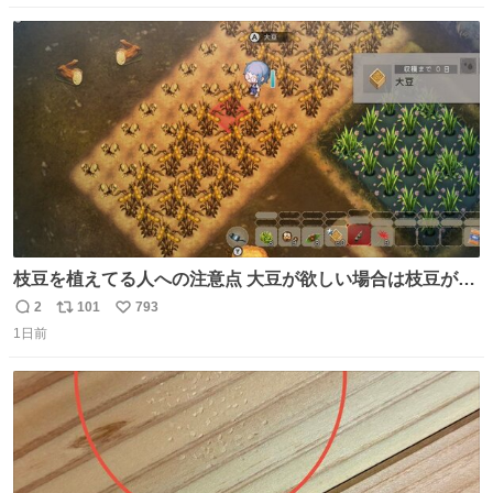
数
ス
ね
ト
数
数
枝豆を植えてる人への注意点 大豆が欲しい場合は枝豆が収
穫できる状態で秋を迎えましょう。 気になって一部だけ収
2
101
793
返
リ
い
穫したら普通に枯れてた… #ほの暮しの庭
1日前
信
ポ
い
数
ス
ね
ト
数
数