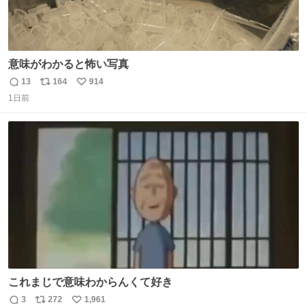
意味がわかると怖い写真
13
164
914
返
リ
い
1日前
信
ポ
い
数
ス
ね
ト
数
数
これまじで意味わからんくて好き
3
272
1,961
返
リ
い