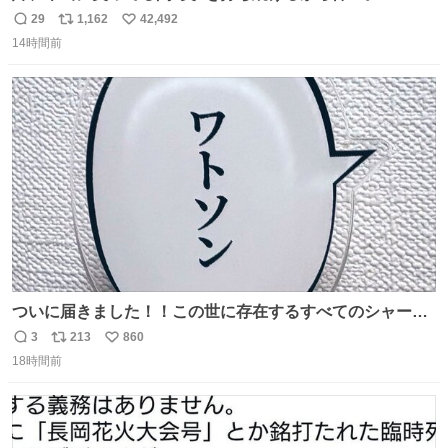
29
1,162
42,492
返
リ
い
14時間前
信
ポ
い
数
ス
ね
ト
数
数
ついに届きました！！この世に存在するすべてのシャーロ
ック・ホームズに「ワトソン」と喋ってもらうためのアク
3
213
860
返
リ
い
スタです！！！
18時間前
信
ポ
い
数
ス
ね
ト
数
数