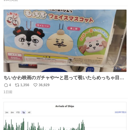
信
ポ
い
数
ス
ね
ト
数
数
ちいかわ映画のガチャや〜と思って覗いたらめっちゃ目合
って気まずい
4
1,356
36,929
返
リ
い
1日前
信
ポ
い
数
ス
ね
ト
数
数