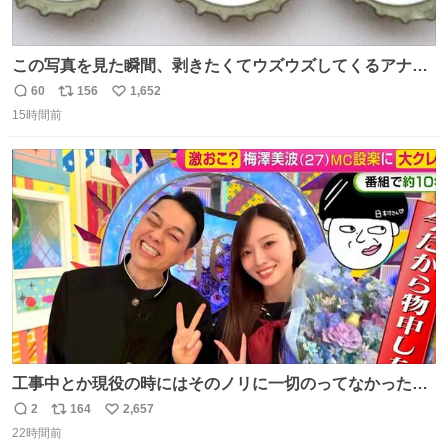
この写真を見た瞬間、剥きたくてウズウズしてくるアナ
タ、完全なる同世代（笑） #70年代 #80年代 #昭和レト
60
156
1,652
返
リ
い
ロ
15時間前
信
ポ
い
数
ス
ね
ト
数
数
工事中とか現役の時にはそのノリに一切のってなかった1
番の「設楽の女」が卒業して頭角を現しはじめてて大好き
2
164
2,657
返
リ
い
🥲🥲 設楽さんの返しも良い🥲 #梅澤美波
22時間前
信
ポ
い