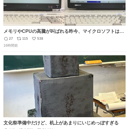
メモリやCPUの高騰が叫ばれる昨今、マイクロソフトは原
点に立ち戻るべきです。 Windows 3.1の頃は数MBのメモ
27
115
538
返
リ
い
リと32bitで25MHz程度のCPUで、主要なオフィスのツー
16時間前
信
ポ
い
ルが動いていたのですから…
数
ス
ね
ト
数
数
文化祭準備中だけど、机上があまりにいじめっぽすぎる