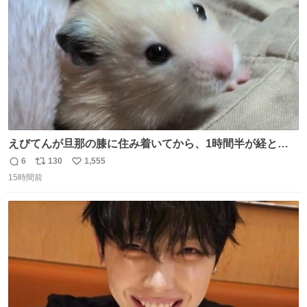
数
えびてんが旦那の膝に住み着いてから、1時間半が経とう
としている。 えびてんはもう永住の意を固めており、持ち
6
130
1,555
返
リ
い
込んだおやつを所定の場所に置くなどしている。
15時間前
信
ポ
い
数
ス
ね
ト
数
数