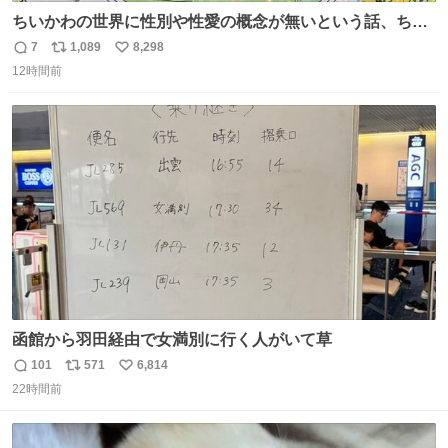
ちいかわの世界に性別や性愛の概念が無いという話、ちい
かわタロットでも恋人・女帝・女教皇あたりは性別を意識
7
1,089
8,298
返
リ
い
させないように描かれてるんだよね。かなり徹底している
12時間前
信
ポ
い
印象。
数
ス
ね
ト
数
数
函館から羽田経由で女満別に行く人がいて草
101
571
6,814
返
リ
い
22時間前
信
ポ
い
数
ス
ね
ト
数