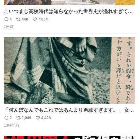
こいつまじ高校時代は知らなかった世界史が溢れすぎてて
𝑩𝑰𝑮 𝑳𝑶𝑽𝑬＿＿
4
440
7,834
返
リ
い
1日前
信
ポ
い
数
ス
ね
ト
数
数
「何んぼなんでもこれではあんまり勇敢すぎます。」 女性
の立ち振る舞い指南コーナーで、大股を「下品」や「はし
2
1,046
4,426
返
リ
い
たない」という言葉を使わず「勇敢すぎます」と洒落っ気
13時間前
信
ポ
い
たっぷりにたしなめる当時の言葉選びよ 勇敢すぎます、使
数
ス
ね