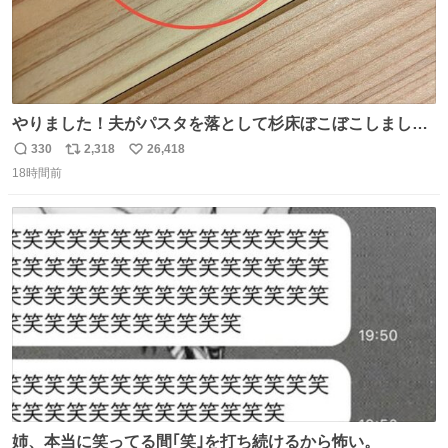
やりました！夫がパスタを落として杉床ぼこぼこしまし
た！よかったーーー！ファーストぼこぼこ自分じゃなく
330
2,318
26,418
返
リ
い
て！これで第二波いつでもいけます！！！✌️いやーほっと
18時間前
信
ポ
い
した！ 杉床を採用しようとしている方々へ忠告です。杉床
数
ス
ね
は乾燥パスタに負けます。豆腐くらいやわやわです。
ト
数
数
姉、本当に笑ってる間｢笑｣を打ち続けるから怖い。