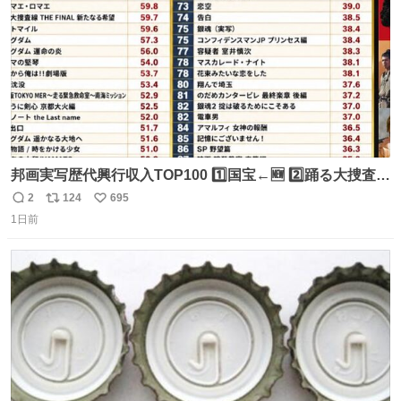
邦画実写歴代興行収入TOP100 1️⃣国宝←🆕 2️⃣踊る大捜査線
THE MOVIE2 3️⃣南極物語 4️⃣踊る大捜査線 THE MOVIE 5️⃣
2
124
695
返
リ
い
子猫物語 6️⃣劇場版コード・ブルー 7️⃣天と地と 8️⃣永遠の0
1日前
信
ポ
い
9️⃣ROOKIES-卒業- 🔟世界の中心で、愛をさけぶ … 44位 ほ
数
ス
ね
どなく、お別れです←🆕 … 60位 キングダム 魂の決戦←🆕
ト
数
数