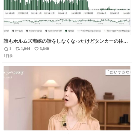
誰もホルムズ海峡の話をしなくなったけどタンカーの往来
は消滅したままですねと
1
1,944
3,649
返
リ
い
1日前
信
ポ
い
数
ス
ね
ト
数
数