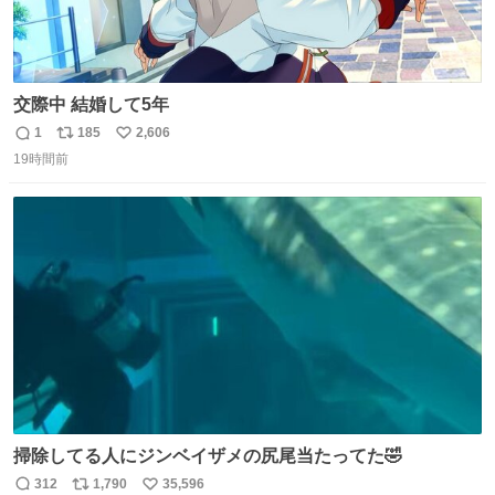
交際中 結婚して5年
1
185
2,606
返
リ
い
19時間前
信
ポ
い
数
ス
ね
ト
数
数
掃除してる人にジンベイザメの尻尾当たってた🤣
312
1,790
35,596
返
リ
い