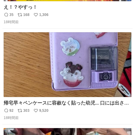
え！？やすっ！
35
168
1,306
返
リ
い
18時間前
信
ポ
い
数
ス
ね
ト
数
数
帰宅早々ペンケースに容赦なく貼った幼児... 口には出さぬ
が勿体無い精神で心がざわつく.....ッ
92
303
9,520
返
リ
い
18時間前
信
ポ
い
数
ス
ね
ト
数