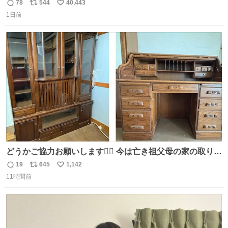
78
544
40,443
返
リ
い
1日前
信
ポ
い
数
ス
ね
ト
数
数
どうかご協力お願いします🙇‍♂️ 今は亡き祖父母の家の取り壊
しが決まり、どうしても処分して欲しくない食器棚と机の
19
645
1,142
返
リ
い
引き取り手を探しております この2つは私の祖母が当初一
11時間前
信
ポ
い
目惚れで購入したもので、祖母はc型肝炎で58歳という若
数
ス
ね
さで亡くなりましたが、この家具達をとても大切にしてお
ト
数
数
りました 続く↓