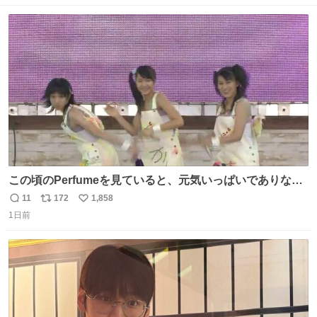
数
ス
ね
ト
数
数
この頃のPerfumeを見ていると、元気いっぱいでありなが
ら決して感情に任せすぎることなく、しっかりと制御され
11
172
1,858
返
リ
い
たダンスであることに新鮮に驚く。3人のあげた足の向き
1日前
信
ポ
い
や角度とか本当に細かな部分まできっちりと揃っていてそ
数
ス
ね
こから積み重ねてきた努力や練習量が見て取れる…
ト
数
数