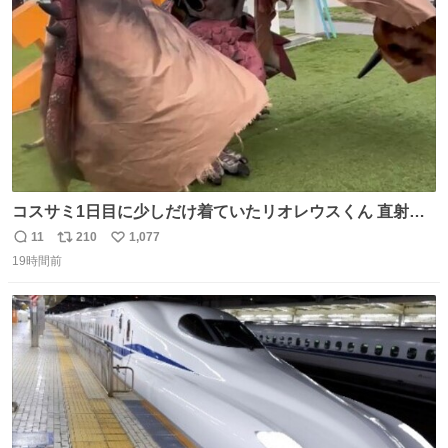
数
コスサミ1日目に少しだけ着ていたリオレウスくん 直射日
光下で暑すぎて疲労状態 火耐性15ではだめですね 適応珠
11
210
1,077
返
リ
い
Lv1と耐火珠Lv3装備しないと真夏の名古屋は過ごせぬよう
19時間前
信
ポ
い
です #コスサミ2026
数
ス
ね
ト
数
数