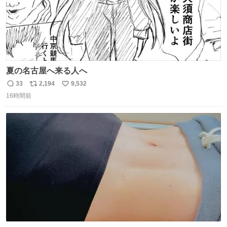
夏の名古屋へ来る人へ
33
2,194
9,532
返
リ
い
16時間前
信
ポ
い
数
ス
ね
ト
数
数