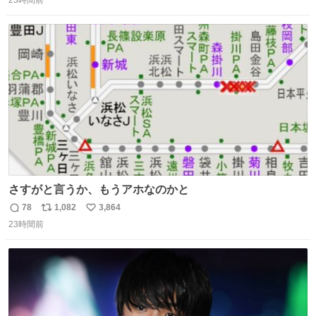
23時間前
信
ポ
い
数
ス
ね
ト
数
数
さすがと言うか、もうアホなのかと
78
1,082
3,864
返
リ
い
23時間前
信
ポ
い
数
ス
ね
ト
数
数