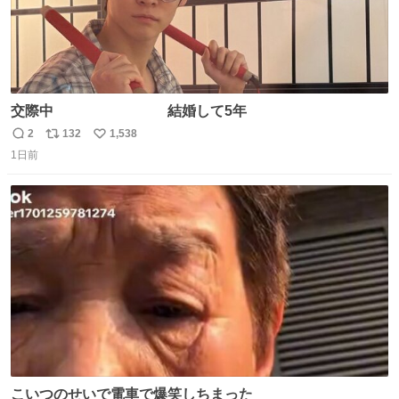
交際中 結婚して5年
2
132
1,538
返
リ
い
1日前
信
ポ
い
数
ス
ね
ト
数
数
こいつのせいで電車で爆笑しちまった