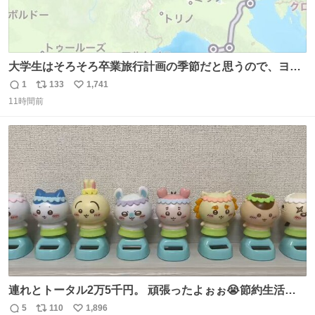
大学生はそろそろ卒業旅行計画の季節だと思うので、ヨー
ロッパ🇪🇺主要国を縦断できるおすすめルートをシェア！
1
133
1,741
返
リ
い
•以下の国をほぼユーレイルパス(EU内電車乗り放題チケッ
11時間前
信
ポ
い
ト)で電車移動可能 フランス🇫🇷 イギリス🇬🇧 ベルギー
数
ス
ね
🇧🇪 オランダ🇳🇱 ドイツ🇩🇪 イタリア🇮🇹
ト
数
数
連れとトータル2万5千円。 頑張ったよぉぉ😭節約生活の
始まり。笑
5
110
1,896
返
リ
い