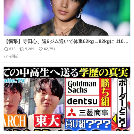
【衝撃】寺田心、週6ジム通いで体重62kg→82kgに 110kg
のベンチプレス持ち上げる姿披露
673
5,289
62,751
返
リ
い
news.livedoor.com/article/detail… 元々自重のみだった
22時間前
信
ポ
い
が、更に筋肉を大きくするためジム通いを開始。筋肉増量
数
ス
ね
のためおにぎり10個、ゼリー飲料3～4本、パスタと毎日4
ト
数
数
千kcalオーバーの食事を摂取し、増量したという。