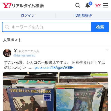
i
ログイン
ID新規取得
検索
人気ポスト
兼光ダニエル真
@
dankanemitsu
すごい光景。シカゴの一般書店ですよ。 昭和生まれとしては
信じられない……
pic.x.com/28AgwWGIlH