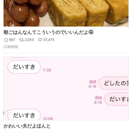
朝ごはんなんてこういうのでいいんだよ🤤
667
2,653
37,475
返
リ
い
21時間前
信
ポ
い
数
ス
ね
ト
数
数
かわいい夫だよほんと