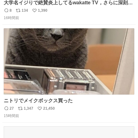
大学名イジりで絶賛炎上してるwakatte TV，さらに深刻な
問題はこっちでは？ ・都内の特定企業に入るのを極度に推
8
134
1,390
返
リ
い
奨し，それ以外の地域で堅実に生きるのを周縁化する ・恋
16時間前
信
ポ
い
愛にかまけ，「陽キャラ」として振る舞うのを極端に中心
数
ス
ね
化する ・院生が研究環境を求め他大学に移るのを批判する
ト
数
数
過去例↓
ニトリでメイクボックス買った
27
1,347
21,450
返
リ
い
15時間前
信
ポ
い
数
ス
ね
ト
数
数