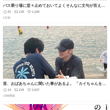
バス乗り場に堂々止めておいてよくそんなに文句が言える
ね 運転士は日本人やったのなら韓国人は関係ないし、なん
25
139
1,106
返
リ
い
なら68歳も関係ない…
1日前
信
ポ
い
数
ス
ね
ト
数
数
昔、おばあちゃんに聞いた事があるよ。 「カイちゃんをい
じめると、アイツが海から上がって来るぞ。」って。
10
239
2,937
返
リ
い
15時間前
信
ポ
い
数
ス
ね
ト
数