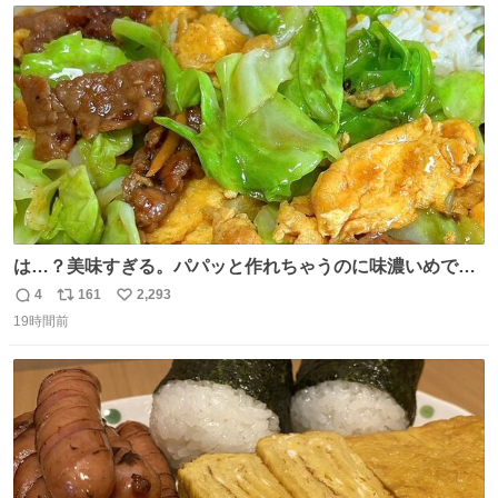
ト
数
数
は…？美味すぎる。パパッと作れちゃうのに味濃いめで満
足感エグいの天才だろ🥹
4
161
2,293
返
リ
い
19時間前
信
ポ
い
数
ス
ね
ト
数
数