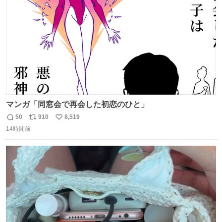
数
マンガ「同窓会で再会した初恋のひと」
50
910
8,519
返
リ
い
14時間前
信
ポ
い
数
ス
ね
ト
数
数