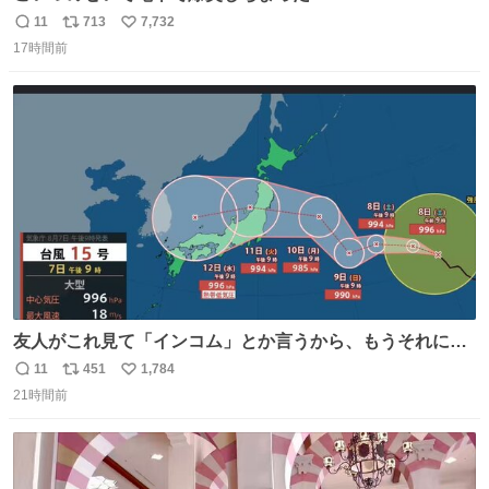
11
713
7,732
返
リ
い
17時間前
信
ポ
い
数
ス
ね
ト
数
数
友人がこれ見て「インコム」とか言うから、もうそれにし
か見えなくなっちゃった。
11
451
1,784
返
リ
い
21時間前
信
ポ
い
数
ス
ね
ト
数
数