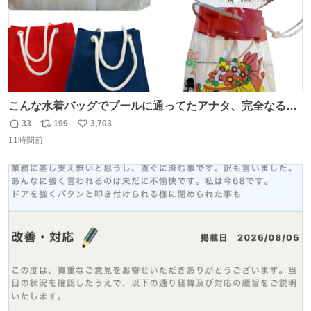
こんな水着バッグでプールに通ってたアナタ、完全なる同
世代（笑） #70年代 #80年代 #昭和レトロ
33
199
3,703
返
リ
い
11時間前
信
ポ
い
数
ス
ね
ト
数
数