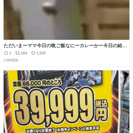
ただいまーママ今日の晩ご飯なにーカレーかー今日の給食
カレーだったよ明日雑巾いる
1
104
1,525
返
リ
い
13時間前
信
ポ
い
数
ス
ね
ト
数
数