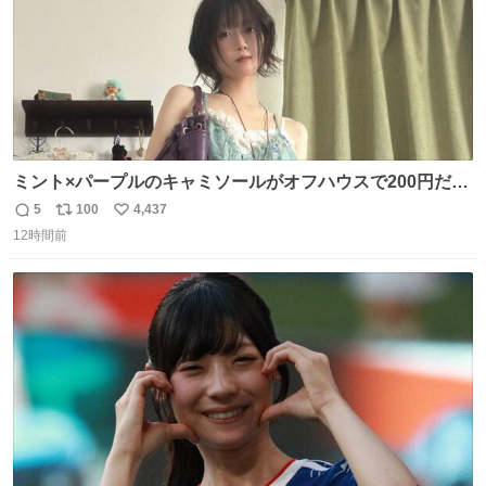
ミント×パープルのキャミソールがオフハウスで200円だっ
た♩
5
100
4,437
返
リ
い
12時間前
信
ポ
い
数
ス
ね
ト
数
数