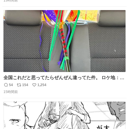
13時間前
信
ポ
い
数
ス
ね
ト
数
数
全国これだと思ってたらぜんぜん違ってた件。 ロケ地：広
島
54
154
1,254
返
リ
い
15時間前
信
ポ
い
数
ス
ね
ト
数
数