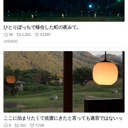
ひとりぼっちで移住した町の夜みて。
56
1,251
23,597
返
リ
い
18時間前
信
ポ
い
数
ス
ね
ト
数
数
ここに泊まりたくて佐渡にきたと言っても過言ではないっ
9
331
7,726