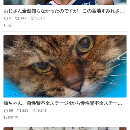
おじさん全然知らなかったのですが、この宮地すみれさん
（日向坂46）はマリサポだったのですね。 カメラ目線でに
5
147
1,616
返
リ
い
っこりしていただいたので撮影したものの、全然誰だか知
1日前
信
ポ
い
りませんでした。 マリサポらしいのでこれからは名前覚え
数
ス
ね
ます！！
ト
数
数
猫ちゃん、急性腎不全ステージ4から慢性腎不全ステージ2
になりました😭点滴も週一で大丈夫になった… このままだ
50
228
9,248
返
リ
い
と2、3日持たないって言われたのが嘘みたい…本当に嬉し
18時間前
信
ポ
い
い😭😭😭頑張ってくれてありがとう😭😭😭 嬉しくて帰り
数
ス
ね