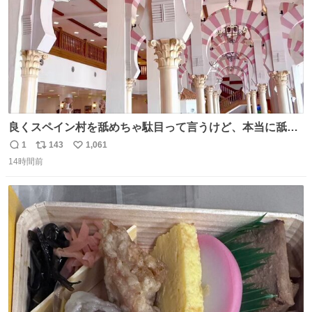
良くスペイン村を舐めちゃ駄目って言うけど、本当に舐め
ちゃ行けないのはスペィン村ホテル🏛🏨 だってロビーから
1
143
1,061
返
リ
い
中庭抜けるだけでこの有様🤩 ディズニーホテル泊まってる
14時間前
信
ポ
い
場所じゃない。 5年振りの志摩スペイン村パルケエスパー
数
ス
ね
ニャは益々素晴らしい場所になってる
ト
数
数