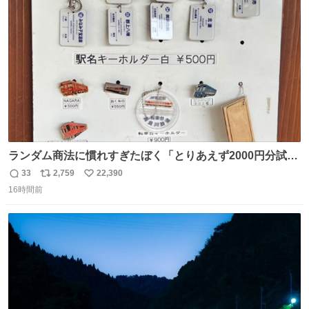
道泣きながら歩いてたら向こうから来た人にすごい顔され
ト
数
数
た🫠
ランダム商法に慣れすぎたぼく「とりあえず2000円分試し
てみるか…」 駅員さん「どれが欲しいの？」 ぼく「えっ
33
2,759
22,390
返
リ
い
良いんですか？」 駅員さん「何が…？？」 やっぱランダム
16時間前
信
ポ
い
って悪い文化だ
数
ス
ね
わ！！！！！！！！！！！！！！！！！！！！
ト
数
数