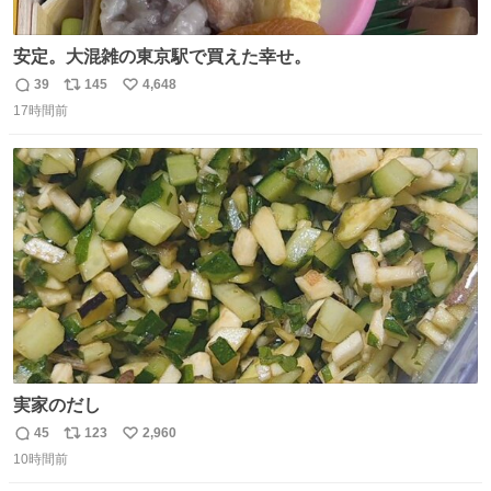
安定。大混雑の東京駅で買えた幸せ。
39
145
4,648
返
リ
い
17時間前
信
ポ
い
数
ス
ね
ト
数
数
実家のだし
45
123
2,960
返
リ
い
10時間前
信
ポ
い
数
ス
ね