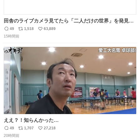
田舎のライブカメラ見てたら「二人だけの世界」を発見し
た
49
1,518
63,889
返
リ
い
15時間前
信
ポ
い
数
ス
ね
ト
数
数
ええ？！知らんかった…
49
1,707
27,218
返
リ
い
20時間前
信
ポ
い