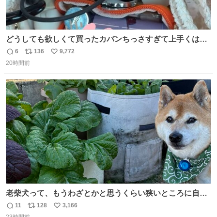
どうしても欲しくて買ったカバンちっさすぎて上手くはめ
ないと荷物入らん。女のカバンってなんでこんなちっさい
6
136
9,772
返
リ
い
の
20時間前
信
ポ
い
数
ス
ね
ト
数
数
老柴犬って、もうわざとかと思うくらい狭いところに自ら
はまりにいくじゃないですか？ 今朝ガーデニングしてる飼
11
128
3,166
返
リ
い
い主の間にはまってきて、最高に可愛かった♥️