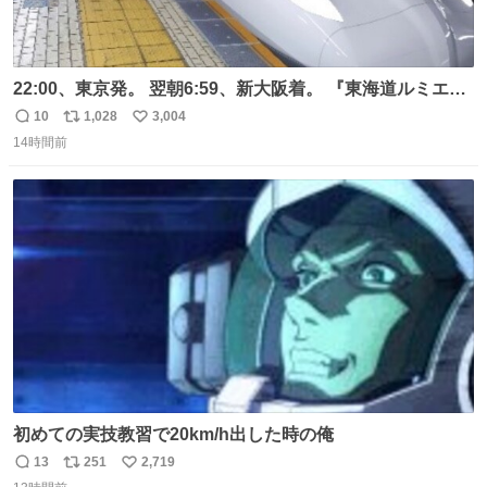
22:00、東京発。 翌朝6:59、新大阪着。 『東海道ルミエー
ルエクスプレス』が今夜、初運行！ 岐阜羽島駅で夜を越す
10
1,028
3,004
返
リ
い
東海道新幹線。寝台列車じゃないのに、朝まで新幹線とい
14時間前
信
ポ
い
う、なんだか特別体験😉 #TRAINTRIP #東海道ルミエール
数
ス
ね
エクスプレス
ト
数
数
初めての実技教習で20km/h出した時の俺
13
251
2,719
返
リ
い