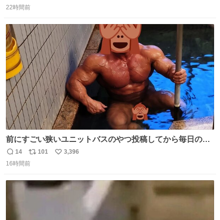
返
リ
い
22時間前
信
ポ
い
数
ス
ね
ト
数
数
前にすごい狭いユニットバスのやつ投稿してから毎日のよ
うに温泉とかに連れてってもらってる。SNS効果凄い。俺
14
101
3,396
返
リ
い
は幸せもんです・・・いつもありがとうございます🫡
16時間前
信
ポ
い
数
ス
ね
ト
数
数