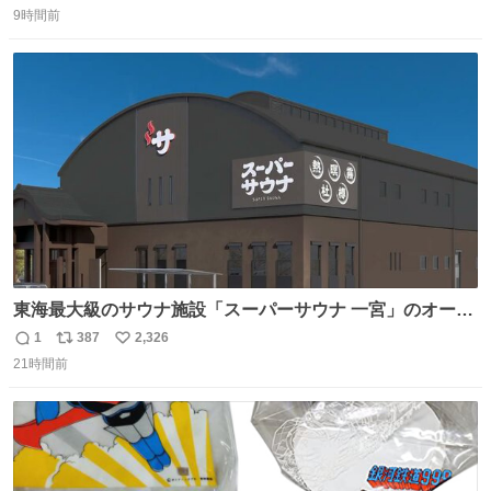
9時間前
信
ポ
い
数
ス
ね
ト
数
数
東海最大級のサウナ施設「スーパーサウナ 一宮」のオープ
ン日が2026年9月8日に決定‼️ 5種類の本格サウナや4種類の
1
387
2,326
返
リ
い
⽔⾵呂、約50名が同時に休息できる休憩スペースなど、男
21時間前
信
ポ
い
性が求める設備を極限まで突き詰めた「サウナの理想郷」
数
ス
ね
😍😍😍 ⬇️詳細ページ⬇️ supersento.com/chubu/aichi/ic…
ト
数
数