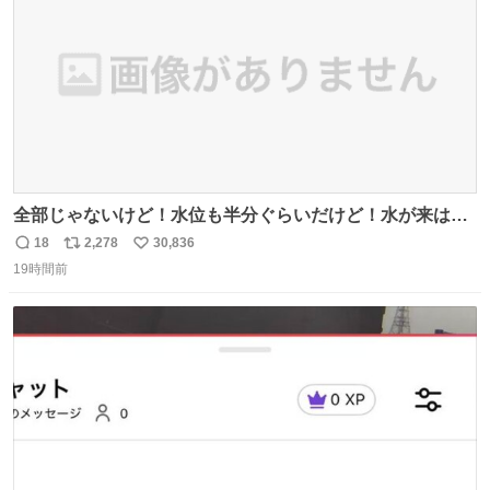
全部じゃないけど！水位も半分ぐらいだけど！水が来はじ
めたよ！！！ 作業してくれた方々ありがとーーー
18
2,278
30,836
返
リ
い
ー！！！！！！！！！！！！！！！！！！！！！！！！！
19時間前
信
ポ
い
！
数
ス
ね
ト
数
数