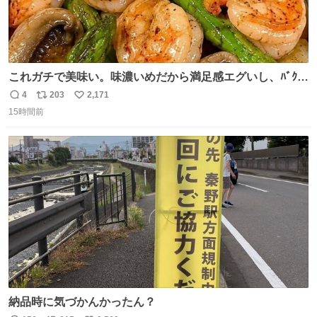
これガチで美味い。味濃いめだから満足感エグいし、ﾊﾞｸﾊﾞ
ｸ食べても低カロリーなの。(ただ次の日予定ある時は気を
4
203
2,171
返
リ
い
つけて😭)
15時間前
信
ポ
い
数
ス
ね
ト
数
数
納品時に気づかんかったん？