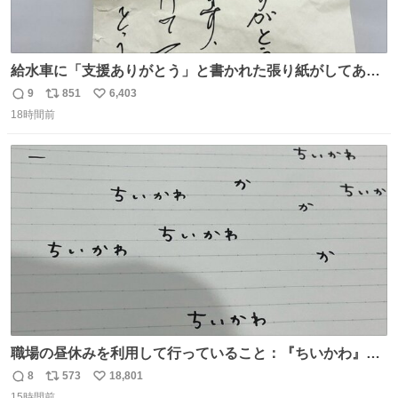
給水車に「支援ありがとう」と書かれた張り紙がしてあっ
たのだ。現地で活動する職員の疲れも少し吹き飛んだの
9
851
6,403
返
リ
い
だ。温かいお気持ち、本当にありがとうございますなのだ
18時間前
信
ポ
い
😊一日も早く日常が戻るよう、これからも心を込めて支援
数
ス
ね
を続けていくのだ💪＃米子市上下水道局 ＃給水支援
ト
数
数
職場の昼休みを利用して行っていること：『ちいかわ』の
タイトルフォントの練習
8
573
18,801
返
リ
い
15時間前