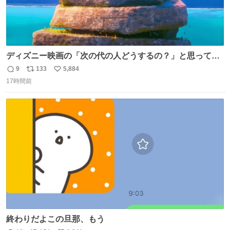
ディズニー映画の「次の代の人どうするの？」と思ってし
まうもの
9
133
5,884
返
リ
い
17時間前
信
ポ
い
数
ス
ね
ト
数
数
終わりだよこの旦那、もう