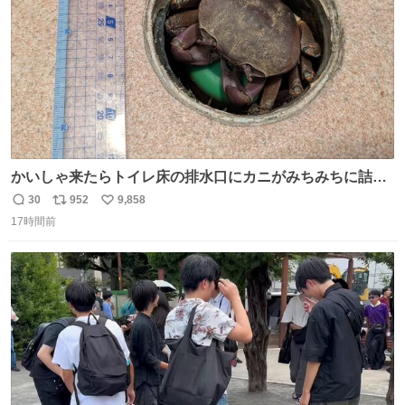
かいしゃ来たらトイレ床の排水口にカニがみちみちに詰ま
ってて横転
30
952
9,858
返
リ
い
17時間前
信
ポ
い
数
ス
ね
ト
数
数