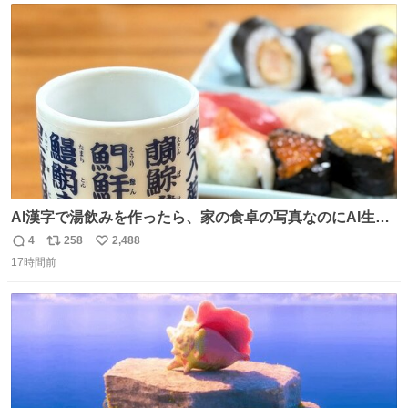
ト
数
数
AI漢字で湯飲みを作ったら、家の食卓の写真なのにAI生成
に見える
4
258
2,488
返
リ
い
17時間前
信
ポ
い
数
ス
ね
ト
数
数