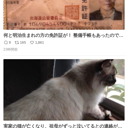
何と明治生まれの方の免許証が！ 整備手帳もあったのでこ
の方は新車で買われてるようです 住所調べても既に家はな
9
165
1,861
返
リ
い
くAIに聞いたりリサーチ力の凄い酷道仲間に調べてもらっ
23時間前
信
ポ
い
たりして辿り着きました 友人はいつかこのカブに乗って自
数
ス
ね
分の手でこの免許証を親族の方に返したいと思っていて今
ト
数
数
回実現しそうです
実家の猫が亡くなり、祖母がずっと泣いてるとの連絡があ