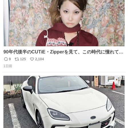
90年代後半のCUTiE・Zipperを見て、この時代に憧れて
「令和」に再現した22歳🍓 身につけてるものは全て90年代
9
125
2,104
返
リ
い
後半のお洋服❤︎
1日前
信
ポ
い
数
ス
ね
ト
数
数