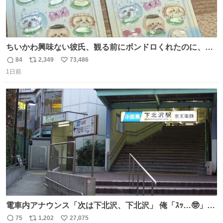
ちいかわ興味ない彼氏、観る前にボンドロくれたのに、見
た後に返却求められた。くそう。
84
2,349
73,486
返
リ
い
1日前
信
ポ
い
数
ス
ね
ト
数
数
電車内アナウンス「次は下北沢、下北沢」 俺「ｽｯ…🤓」
(立ち上がる) 周りの乗客「(やっぱりな……)」
75
1,202
27,075
返
リ
い