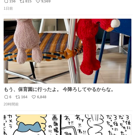
156
815
9,569
返
リ
い
1日前
信
ポ
い
数
ス
ね
ト
数
数
もう、保育園に行ったよ。 今降ろしてやるからな。
6
164
6,848
返
リ
い
20時間前
信
ポ
い
数
ス
ね
ト
数
数