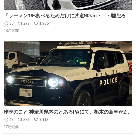
「ラーメン1杯食べるためだけに片道90km・・・嘘だろ？
正気か？」 BRZで行ってみなよ！って言いたい 幹線道
36
277
1,935
返
リ
い
路〜専用道路〜適度なワインディング〜有料区間〜市街
18時間前
信
ポ
い
地〜峠〜 BRZを全力で楽しめる最高なルート、待ってるの
数
ス
ね
は美味しいラーメン 「スバルがあるから」毎日が楽しい ↑
ト
数
数
昨晩のこと 神奈川県内のとあるPAにて、栃木の新車が2
台。声をかけて撮影すると、これから熊本に行くのだとか
42
885
7,118
返
リ
い
17時間前
信
ポ
い
数
ス
ね