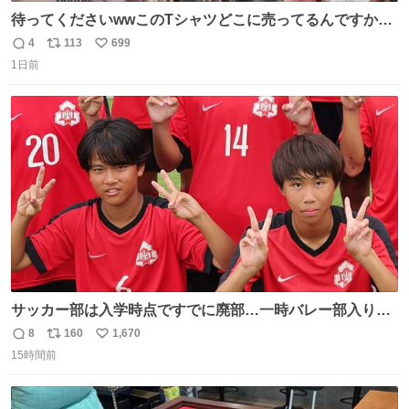
待ってくださいwwこのTシャツどこに売ってるんですか
www
4
113
699
返
リ
い
1日前
信
ポ
い
数
ス
ね
ト
数
数
サッカー部は入学時点ですでに廃部…一時バレー部入りも
2人で復活させた伊勢原市立中沢中の柳川&宮口、合同チー
8
160
1,670
返
リ
い
ムで歩んだ3年間の集大成で全国へ
15時間前
信
ポ
い
web.gekisaka.jp/news/jryouth/d… #中学サッカー #全国中
数
ス
ね
学校サッカー大会 #全中 #ゲキサカ
ト
数