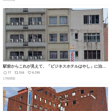
信
ポ
い
数
ス
ね
ト
数
数
駅前からこれが見えて、「ビジネスホテルはやし」に泊ま
らなかったことを激しく後悔している
77
516
6,700
返
リ
い
17時間前
信
ポ
い
数
ス
ね
ト
数
数