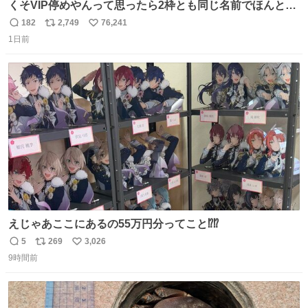
くそVIP停めやんって思ったら2枠とも同じ名前でほんとの
VIP停めだった 好きですこの心意気
182
2,749
76,241
返
リ
い
1日前
信
ポ
い
数
ス
ね
ト
数
数
えじゃあここにあるの55万円分ってこと⁉️⁉️
5
269
3,026
返
リ
い
9時間前
信
ポ
い
数
ス
ね
ト
数
数