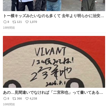
トー横キッズみたいなのも多くて 去年より明らかに治安悪
い
8
121
1,070
返
リ
い
18時間前
信
ポ
い
数
ス
ね
ト
数
数
あの…見間違いでなければ「二宮和也」って書いてあるよ
うに見えるんですが…
8
366
4,238
返
リ
い
16時間前
信
ポ
い