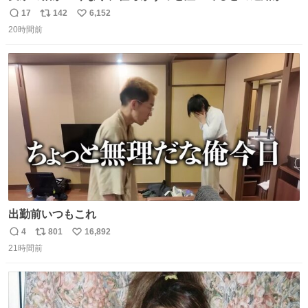
りました… 西日本豪雨の時、家族が避難する中1匹で2階に
17
142
6,152
返
リ
い
残り、怖い思いをして頑張った子だった😢私の家族を支え
20時間前
信
ポ
い
てくれて本当にありがとう✨
数
ス
ね
ト
数
数
出勤前いつもこれ
4
801
16,892
返
リ
い
21時間前
信
ポ
い
数
ス
ね
ト
数
数