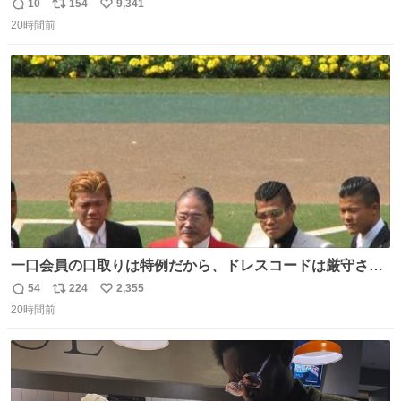
10
154
9,341
返
リ
い
20時間前
信
ポ
い
数
ス
ね
ト
数
数
一口会員の口取りは特例だから、ドレスコードは厳守させ
るべき。
54
224
2,355
返
リ
い
20時間前
信
ポ
い
数
ス
ね
ト
数
数