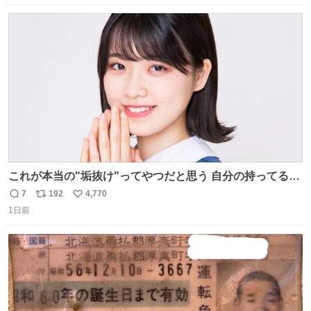
数
ス
ね
ト
数
数
これが本当の"垢抜け"ってやつだと思う 自分の持ってるポ
テンシャルを最大限活かしてるもん 私も整形とかじゃなく
7
192
4,770
返
リ
い
て、こういう垢抜け方したい
1日前
信
ポ
い
数
ス
ね
ト
数
数