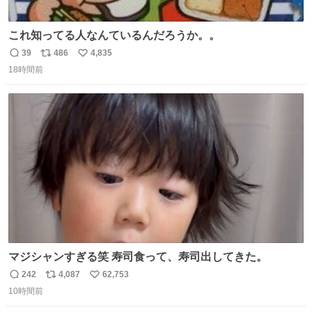
これ知ってる人なんているんだろうか。。
39
486
4,835
返
リ
い
18時間前
信
ポ
い
数
ス
ね
ト
数
数
マジシャンすぎる笑 寿司食って、寿司出してきた。
242
4,087
62,753
返
リ
い
10時間前
信
ポ
い
数
ス
ね