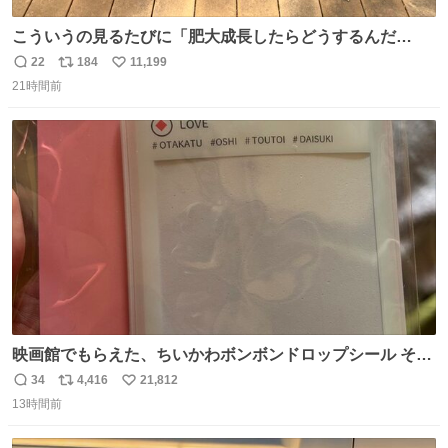
こういうの見るたびに「肥大成長したらどうするんだ
ろ…」って心配になっちゃう．
22
184
11,199
返
リ
い
21時間前
信
ポ
い
数
ス
ね
ト
数
数
映画館でもらえた、ちいかわボンボンドロップシール その
ままキーホルダーにして使いたいって人まずキャンドゥに
34
4,416
21,812
返
リ
い
行きな 何も加工せずにキーホルダーになるケースあるか
13時間前
信
ポ
い
ら……な￼ #ちいかわ #キャンドゥ #ボンボンドロップシール
数
ス
ね