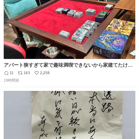
数
アパート狭すぎて家で趣味満喫できないから家建てたけど
優勝すぎてやばい もうカードゲーム専用机になったから机
11
163
2,258
返
リ
い
からカード片付けなくていい！
19時間前
信
ポ
い
数
ス
ね
ト
数
数