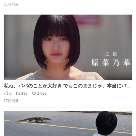
21時間前
信
ポ
い
数
ス
ね
ト
数
数
私ね、パパのことが大好き でもこのままじゃ、本当にパパ
を嫌いになっちゃう だから・・・ ドラマ #もうパパ ！😠
5
295
2,085
返
リ
い
本編映像初公開📺 親子の愛ゆえのすれ違いを描くティザー
17時間前
信
ポ
い
映像を解禁！ TVerでお気に入り登録💖
数
ス
ね
tver.jp/series/sr504n7… #日10 #ABCテレビ #新ドラマ
ト
数
数
10/4（日）スタート🎬