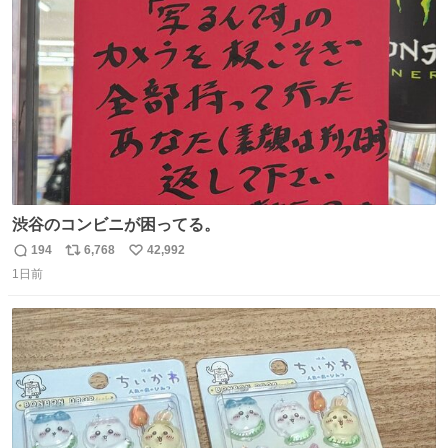
有り難いです。そもそも「戯曲ってなに？」という方もい
ト
数
数
らっしゃるかもしれま
渋谷のコンビニが困ってる。
194
6,768
42,992
返
リ
い
1日前
信
ポ
い
数
ス
ね
ト
数
数