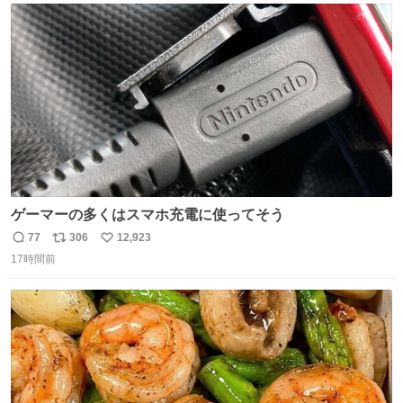
ト
数
数
ゲーマーの多くはスマホ充電に使ってそう
77
306
12,923
返
リ
い
17時間前
信
ポ
い
数
ス
ね
ト
数
数