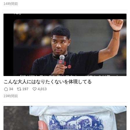
してないから、スマホの通知音でビクッてなってはる。
14時間前
信
ポ
い
数
ス
ね
ト
数
数
こんな大人にはなりたくないを体現してる
34
197
4,013
返
リ
い
19時間前
信
ポ
い
数
ス
ね
ト
数
数