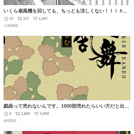
いくら扇風機を回しても、ちっとも涼しくない！！！ #浦
安鉄筋家族
15
117
1,267
返
リ
い
11時間前
信
ポ
い
数
ス
ね
ト
数
数
戯曲って売れないんです。1000部売れたらいい方だと出版
関係者から聞いたことがあります。今回の戯曲の企画も直
4
1,660
4,058
返
リ
い
前で消えかけて、首の皮一枚繋がり、なんとか出してもら
8時間前
信
ポ
い
えることになりました。何卒、買って応援してくださると
数
ス
ね