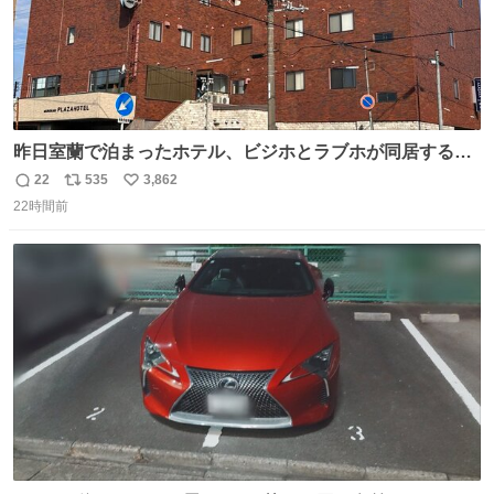
昨日室蘭で泊まったホテル、ビジホとラブホが同居する謎
形態だった。2階と3階の部屋数が異様に少ない。
22
535
3,862
返
リ
い
22時間前
信
ポ
い
数
ス
ね
ト
数
数