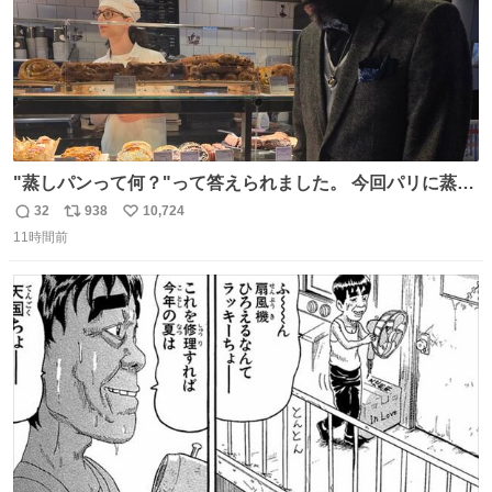
"蒸しパンって何？"って答えられました。 今回パリに蒸し
パンがなかった。😭😢
32
938
10,724
返
リ
い
11時間前
信
ポ
い
数
ス
ね
ト
数
数