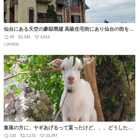
仙台にある天空の豪邸廃墟 高級住宅街にあり仙台の街を一
望できたのだろう それにしても美しい家や
29
342
4,012
返
リ
い
13時間前
信
ポ
い
数
ス
ね
ト
数
数
集落の方に、ヤギあげるって貰ったけど、、、どうしたら
ええんかわからん。 とりあえず軒先に繋いでるけど人慣れ
132
1,172
33,797
返
リ
い