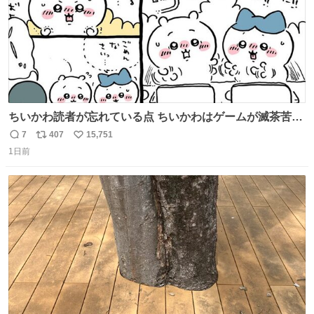
ちいかわ読者が忘れている点 ちいかわはゲームが滅茶苦茶
上手い
7
407
15,751
返
リ
い
1日前
信
ポ
い
数
ス
ね
ト
数
数