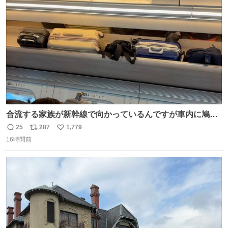
ト
数
数
合流する家族が新幹線で向かっているんですが車内に鳩が
乗車してしまったようで 捕獲の為那須塩原で10分停止した
25
287
1,779
返
リ
い
ようで🤣無事降車👏しかし乗り継ぎが間に合わなくなって
16時間前
信
ポ
い
しまった😓
数
ス
ね
ト
数
数