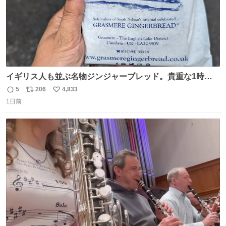
イギリス人も並ぶ名物ジンジャーブレッド。貴重な1時間
の自由時間のうち20分並んだ価値があるぐらい美味しかっ
5
206
4,833
返
リ
い
たです。
1日前
信
ポ
い
数
ス
ね
ト
数
数