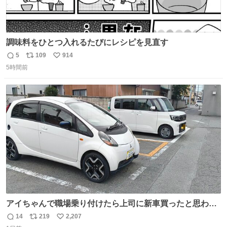
調味料をひとつ入れるたびにレシピを見直す
5
109
914
返
リ
い
5時間前
信
ポ
い
数
ス
ね
ト
数
数
アイちゃんで職場乗り付けたら上司に新車買ったと思われ
たの嬉しすぎる。 20年落ちの車もやりようによっては新車
14
219
2,207
返
リ
い