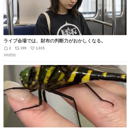
ライブ会場では、財布の判断力がおかしくなる。
2
199
1,015
返
リ
い
3時間前
信
ポ
い
数
ス
ね
ト
数
数