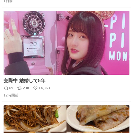
っぽく見えるってことよ。 令和の車の横に並べても違和感
1日前
信
ポ
い
ない平成18年式です。
数
ス
ね
ト
数
数
交際中 結婚して5年
69
238
14,363
返
リ
い
12時間前
信
ポ
い
数
ス
ね
ト
数
数