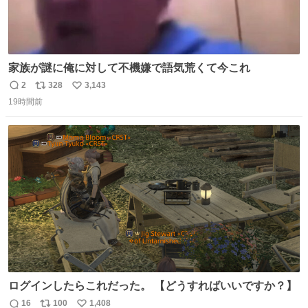
家族が謎に俺に対して不機嫌で語気荒くて今これ
2
328
3,143
返
リ
い
19時間前
信
ポ
い
数
ス
ね
ト
数
数
ログインしたらこれだった。 【どうすればいいですか？】
16
100
1,408