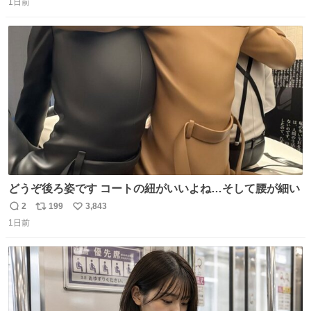
1日前
信
ポ
い
数
ス
ね
ト
数
数
どうぞ後ろ姿です コートの紐がいいよね…そして腰が細い
2
199
3,843
返
リ
い
1日前
信
ポ
い
数
ス
ね
ト
数
数