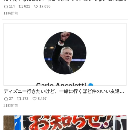
売されているのもですか？
114
621
17,036
返
リ
い
11時間前
信
ポ
い
数
ス
ね
ト
数
数
ディズニー行きたいけど、一緒に行くほど仲のいい友達が
居ない… ほんでこれ
27
172
8,497
返
リ
い
21時間前
信
ポ
い
数
ス
ね
ト
数
数