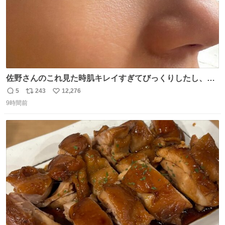
佐野さんのこれ見た時肌キレイすぎてびっくりしたし、や
はりアイドルって体型･肌管理すごすぎる
5
243
12,276
返
リ
い
9時間前
信
ポ
い
数
ス
ね
ト
数
数