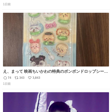
返
リ
い
1日前
信
ポ
い
数
ス
ね
ト
数
数
え、まって 映画ちいかわの特典のボンボンドロップシール
もうメルカリにでてるやん #ちいかわ
74
343
3,843
返
リ
い
1日前
信
ポ
い
数
ス
ね
ト
数
数