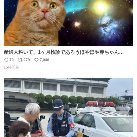
産婦人科いて、1ヶ月検診であろうほやほや赤ちゃん👩‍🍼
と推定2,3歳の女の子👧🏻をワンオペで連れてるママがいる
70
279
7,046
返
リ
い
のだけども 女の子ずっとママの側から離れない…⁉️ 手を繋
15時間前
信
ポ
い
がなくてもうろちょろしないしママが歩いたらピクミンみ
数
ス
ね
たいにﾄﾃﾄﾃついてってるし逃走しないし脱走しないし逃げ
ト
数
数
ないし走ら文字数