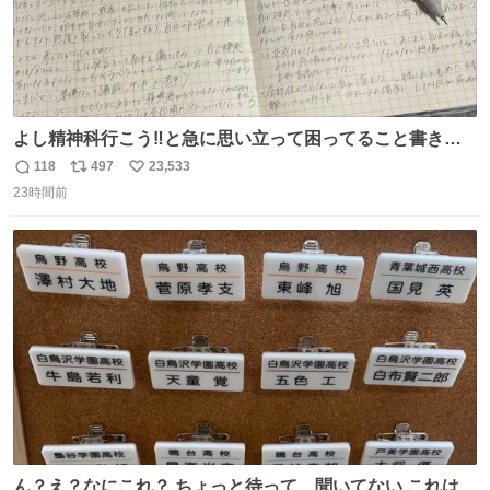
よし精神科行こう‼️と急に思い立って困ってること書き出
してたらペン止まらなくなってすごい勢いで埋まってワロ
118
497
23,533
返
リ
い
タ
23時間前
信
ポ
い
数
ス
ね
ト
数
数
ん？え？なにこれ？ ちょっと待って、聞いてない これは販