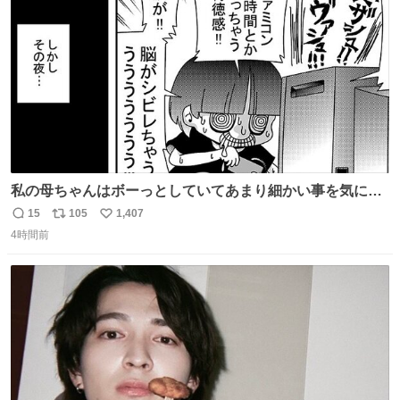
数
私の母ちゃんはボーっとしていてあまり細かい事を気にし
ません。優秀な人の多い現代の価値観から見ると、あまり
15
105
1,407
返
リ
い
優秀な母親ではないかもしれません。でも、だからこそ、
4時間前
信
ポ
い
私はそういう母親が大好きです。今も昔もすごくリラック
数
ス
ね
スします。「優秀」と「良い」は別なんですよね。 1/2
ト
数
数