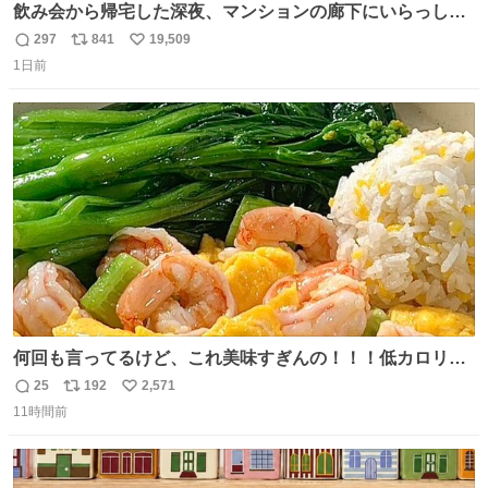
飲み会から帰宅した深夜、マンションの廊下にいらっしゃ
ったオニヤンマ様 まさかこんな都会でお会いできるなんて
297
841
19,509
返
リ
い
思っておらず大興奮しております かっこよすぎる 指を差し
1日前
信
ポ
い
伸べると乗ってきてくれたのでひとまず一緒に帰宅しまし
数
ス
ね
たが、飛ばないということは弱っていらっしゃるのでしょ
ト
数
数
うか…素敵すぎる
何回も言ってるけど、これ美味すぎんの！！！低カロリー
で満足感エグいから一生食べてる😭
25
192
2,571
返
リ
い
11時間前
信
ポ
い
数
ス
ね
ト
数
数