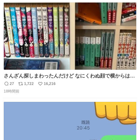
数
ス
ね
ト
数
数
さんざん探しまわったんだけど なにくわぬ顔で横からはえ
てた
27
1,722
16,216
返
リ
い
18時間前
信
ポ
い
数
ス
ね
ト
数
数