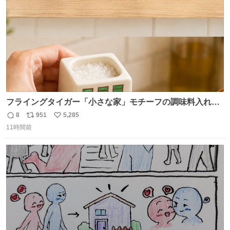
フライングタイガー「小さな家」モチーフの調味料入れ、
並べれば“デンマークの街並み”に ピンク・グリーン・テラ
8
951
5,285
返
リ
い
コッタの全9種 - fashion-press.net/news/149552
11時間前
信
ポ
い
数
ス
ね
ト
数
数