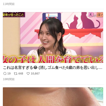
返
リ
い
11時間前
信
ポ
い
数
ス
ね
ト
数
数
これは名言すぎる😂 (消しゴム食べた6歳の弟を思い出しな
がら)
19
448
10,667
返
リ
い
18時間前
信
ポ
い
数
ス
ね
ト
数
数