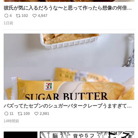
彼氏が気に入るだろうな〜と思って作ったら想像の何倍も
美味しい美味しい言ってくれて嬉しい
4
102
4,947
返
リ
い
1日前
信
ポ
い
数
ス
ね
ト
数
数
バズってたセブンのシュガーバタークレープうますぎて
7NOWで買い溜め🛒💭
11
100
2,981
返
リ
い
14時間前
信
ポ
い
数
ス
ね
ト
数