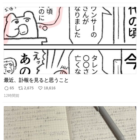
数
ス
ね
ト
数
数
最近、訃報を見ると思うこと
65
2,675
18,616
返
リ
い
12時間前
信
ポ
い
数
ス
ね
ト
数
数