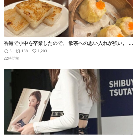
香港で小中を卒業したので、 飲茶への思い入れが強い。 常
に現地の味を探している。 横浜中華街まで行き、店を厳選
3
138
1,203
返
リ
い
すれば流石に出会えるけど、もっと近場で気軽に行ける店
22時間前
信
ポ
い
はないか。 代々木にあった。 多少違うかなというのもあっ
数
ス
ね
たけど、 総合的には満足。
ト
数
数