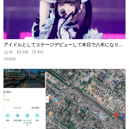
アイドルとしてステージデビューして本日で八年になりま
した。これからもここに居続けられますように❤︎
47
130
971
返
リ
い
2時間前
信
ポ
い
数
ス
ね
ト
数
数