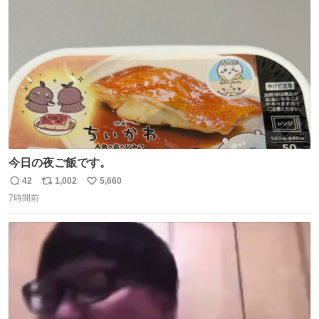
ト
数
数
今日の夜ご飯です。
42
1,002
5,660
返
リ
い
7時間前
信
ポ
い
数
ス
ね
ト
数
数