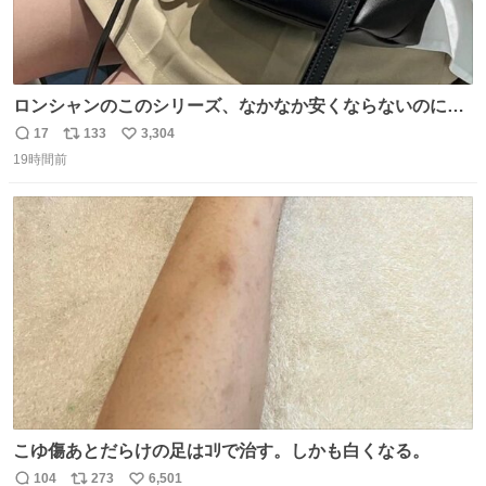
ロンシャンのこのシリーズ、なかなか安くならないのにセ
ール価格になってる🖤✨レザーなのが反則級にかわいい。
17
133
3,304
返
リ
い
持ってるだけでコーデが格上げされる。
19時間前
信
ポ
い
数
ス
ね
ト
数
数
こゆ傷あとだらけの足はｺﾘで治す。しかも白くなる。
104
273
6,501