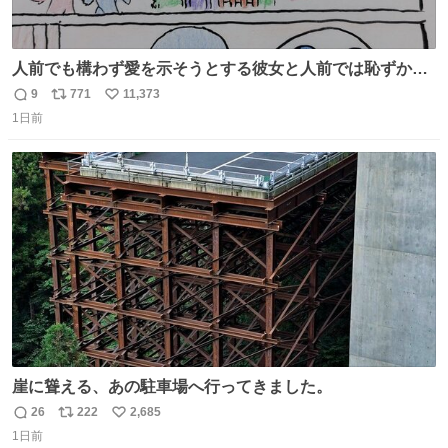
人前でも構わず愛を示そうとする彼女と人前では恥ずかし
いけど彼女を死ぬほど愛している彼氏 同士いませんか✋️
9
771
11,373
返
リ
い
1日前
信
ポ
い
数
ス
ね
ト
数
数
崖に聳える、あの駐車場へ行ってきました。
26
222
2,685
返
リ
い
1日前
信
ポ
い