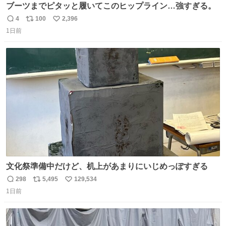
ブーツまでピタッと履いてこのヒップライン…強すぎる。
4
100
2,396
返
リ
い
1日前
信
ポ
い
数
ス
ね
ト
数
数
文化祭準備中だけど、机上があまりにいじめっぽすぎる
298
5,495
129,534
返
リ
い
1日前
信
ポ
い
数
ス
ね
ト
数