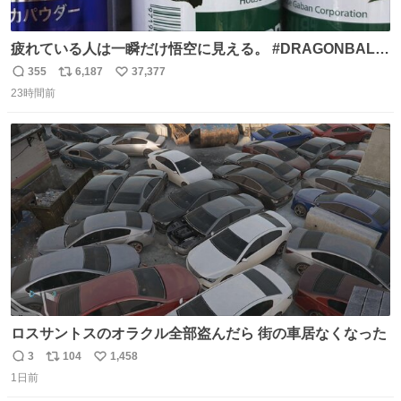
疲れている人は一瞬だけ悟空に見える。 #DRAGONBALL
#ドラゴンボール
355
6,187
37,377
返
リ
い
23時間前
信
ポ
い
数
ス
ね
ト
数
数
ロスサントスのオラクル全部盗んだら 街の車居なくなった
3
104
1,458
返
リ
い
1日前
信
ポ
い