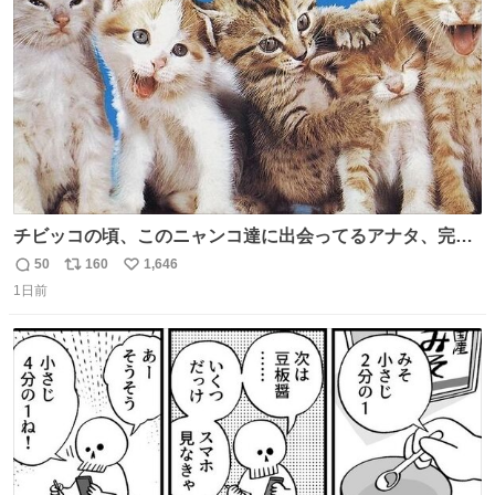
数
チビッコの頃、このニャンコ達に出会ってるアナタ、完全
なる同世代（笑） #70年代 #80年代 #昭和レトロ
50
160
1,646
返
リ
い
1日前
信
ポ
い
数
ス
ね
ト
数
数