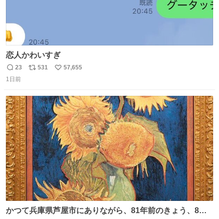
恋人かわいすぎ
23
531
57,655
返
リ
い
1日前
信
ポ
い
数
ス
ね
ト
数
数
かつて兵庫県芦屋市にありながら、81年前のきょう、8月6