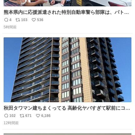
熊本県内に応援派遣された特別自動車警ら部隊は、パトロ
ールを通じて車中泊者への声掛けも行っています。写真
4
103
536
返
リ
い
は、福岡県警察の特別自動車警ら部隊が八代警察署管内の
5時間前
信
ポ
い
車中泊者に対して、熱中症について注意喚起する様子で
数
ス
ね
す。こまめな水分・塩分補給を行ってください。 #令和８
ト
数
数
年熊本地震 #福岡県警察
秋田タワマン建ちまくってる 高齢化ヤバすぎて駅前にコン
パクトシティつくって高齢者を住ませる考えらしい 病院も
102
671
6,186
返
リ
い
全部駅前にある
12時間前
信
ポ
い
数
ス
ね