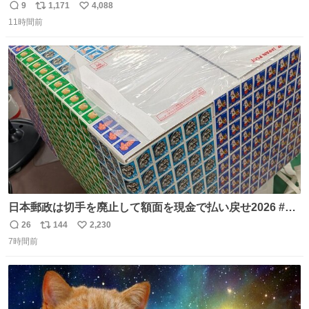
日の阪神大空襲の折に残念ながら焼失した、 #ゴッホ の幻
9
1,171
4,088
返
リ
い
の「 #ヒマワリ 」。 当館は、東京都にある武者小路実篤記
11時間前
信
ポ
い
念館にご協力いただき、当時発行されたカラー印刷画集よ
数
ス
ね
り陶板で原寸大に再現し、2014年より展示しています。 #
ト
数
数
大塚国際美術館
日本郵政は切手を廃止して額面を現金で払い戻せ2026 #日
本郵政 @JapanPostHD_PR
26
144
2,230
返
リ
い
7時間前
信
ポ
い
数
ス
ね
ト
数
数