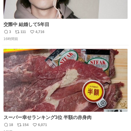
交際中 結婚して5年目
3
111
4,716
返
リ
い
16時間前
信
ポ
い
数
ス
ね
ト
数
数
スーパー幸せランキング3位 半額の赤身肉
18
154
6,071
返
リ
い