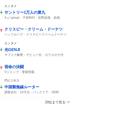
予告映像
新キャスト
エンタメ
サントリー1万人の第九
Aぇ! group
子役時代
佐野晶哉
晶哉
クリスピー・クリーム・ドーナツ
ハッフルパフ
クリスピークリームドーナツ
エンタメ
光GENJI
サブスク解禁
デビュー日
ガラスの十代
40周年
ラストアルバム
サブスク
宿命の決闘
Vジャンプ
更新情報
ITビジネス
中国製無線ルーター
調査会社
10万台
バックドア
OEM
Zbtlink
ルーター
日本経済新聞
20位まで見る