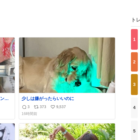
ト
1
2
3
ン
少しは嫌がったらいいのに
3
373
9,537
4
返
リ
い
16時間前
信
ポ
い
数
ス
ね
ト
数
5
数