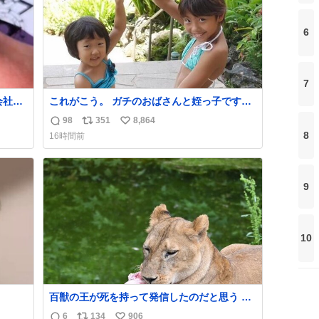
6
7
会社の
これがこう。 ガチのおばさんと姪っ子です。
（身長抜かされててしぬ笑） #ヤツルギ12 #
98
351
8,864
返
リ
い
家族でヒロイン
8
16時間前
信
ポ
い
数
ス
ね
ト
数
9
数
10
百獣の王が死を持って発信したのだと思う 高
温多湿が尋常でない日本の夏 どうか早急に飼
6
134
906