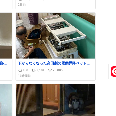
返
リ
い
育の環境を見直して 動物の命を護ってくださ
1日前
い…と 治療中のライオンが助かりますように
信
ポ
い
すべての動物の命が護られますように
数
ス
ね
2026.7.3📷多摩動物公園にて 残念ながら個体
ト
数
の識別は出来ません
数
郵便
下がらなくなった高田製の電動昇降ベット。
う選
メーカーからは、完全に見放されたんです
168
2,181
23,805
返
リ
い
た2万
が、 見事に85歳の父が治しました。 うちの父
17時間前
なっ
は、トヨタカローラのボディをオート生産す
信
ポ
い
、自
る、工業ロボットの製作者なんですが、 父が
数
ス
ね
電動ベットの配線をハンダで修理している横
ト
数
で、
数