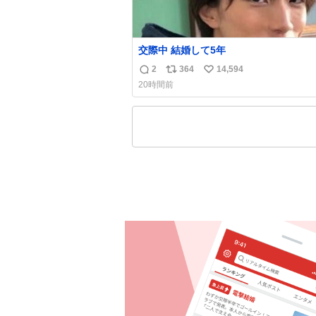
交際中 結婚して5年
2
364
14,594
返
リ
い
20時間前
信
ポ
い
数
ス
ね
ト
数
数