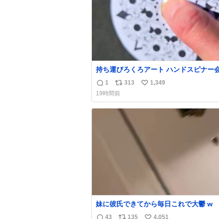
持ち運びろくろアート ハンドスピナー
偉い人、見てください。
1
313
1,349
返
リ
い
19時間前
信
ポ
い
数
ス
ね
ト
数
数
妹に彼氏できてから毎日これで大鬱 w
43
135
4,051