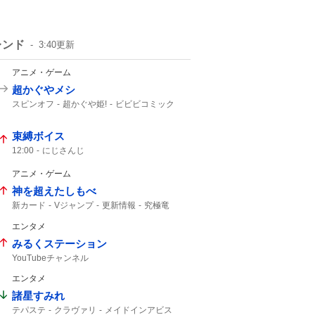
レンド
3:40
更新
アニメ・ゲーム
超かぐやメシ
スピンオフ
超かぐや姫!
ビビビコミック
何食べたい?
0話
超かぐや
Web漫画
10年後
超かぐや姫
束縛ボイス
12:00
にじさんじ
アニメ・ゲーム
神を超えたしもべ
新カード
Vジャンプ
更新情報
究極竜
エンタメ
みるくステーション
YouTubeチャンネル
エンタメ
諸星すみれ
テパステ
クラヴァリ
メイドインアビス