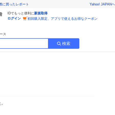
Yahoo! JAPAN
ヘ
実際に買ったレポート
IDでもっと便利に
新規取得
ログイン
初回購入限定、アプリで使えるお得なクーポン
ース
検索
た。