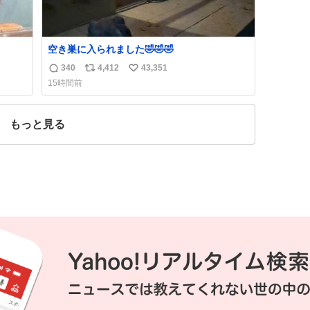
空き巣に入られました🤣🤣🤣
340
4,412
43,351
返
リ
い
15時間前
信
ポ
い
数
ス
ね
ト
数
もっと見る
数