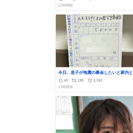
返
リ
い
21時間前
信
ポ
い
数
ス
ね
ト
数
数
今日、息子が地震の募金したいと家内と
局に行ったみたいです。おもちゃとか買
40
190
3,782
返
リ
い
択肢もあったと思うけど、自分で貯めて
17時間前
円を役に立てて欲しい、みんなも元気に
信
ポ
い
て欲しいと。家内も一緒に募金したので
数
ス
ね
分も何かできたらなぁと思いました。
ト
数
数