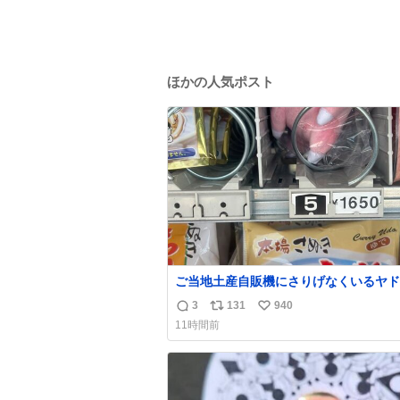
ほかの人気ポスト
ご当地土産自販機にさりげなくいるヤド
¥1650
3
131
940
返
リ
い
11時間前
信
ポ
い
数
ス
ね
ト
数
数