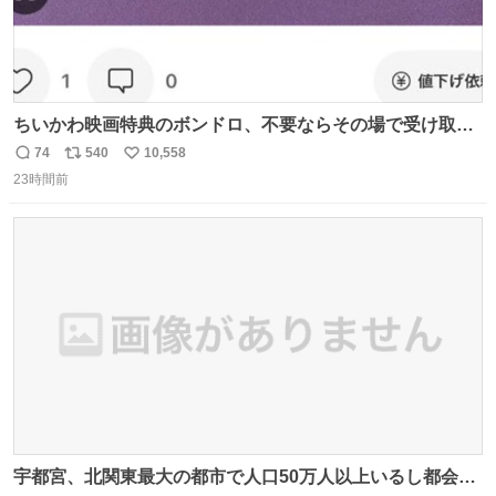
ちいかわ映画特典のボンドロ、不要ならその場で受け取り
辞退すれば良いのに白々しい
74
540
10,558
返
リ
い
23時間前
信
ポ
い
数
ス
ね
ト
数
数
宇都宮、北関東最大の都市で人口50万人以上いるし都会何