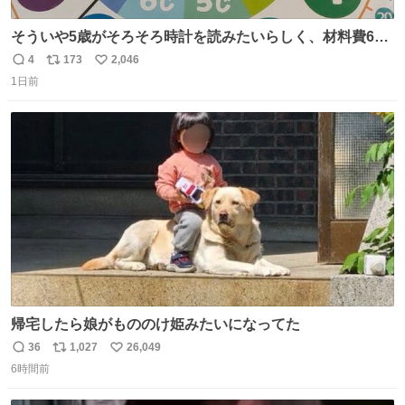
そういや5歳がそろそろ時計を読みたいらしく、材料費600
円で作れる知育時計作ってみた！ めっちゃ簡単！ ありがと
4
173
2,046
返
リ
い
う先人！
1日前
信
ポ
い
数
ス
ね
ト
数
数
帰宅したら娘がもののけ姫みたいになってた
36
1,027
26,049
返
リ
い
6時間前
信
ポ
い
数
ス
ね