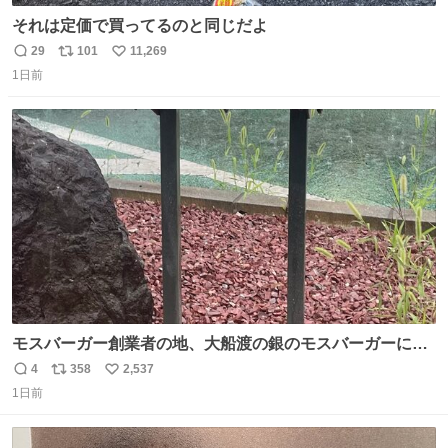
それは定価で買ってるのと同じだよ
29
101
11,269
返
リ
い
1日前
信
ポ
い
数
ス
ね
ト
数
数
モスバーガー創業者の地、大船渡の銀のモスバーガーに一
礼。
4
358
2,537
返
リ
い
1日前
信
ポ
い
数
ス
ね
ト
数