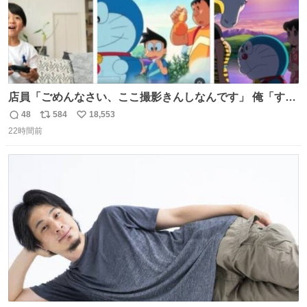
店員「ごめんなさい、ここ撮影きんしなんです」 俺「すみ
ません！すぐ消します」 店員「念のためフォルダから消し
48
584
18,553
返
リ
い
てるところ見せて頂けますか？」 俺「はい…」
22時間前
信
ポ
い
数
ス
ね
ト
数
数