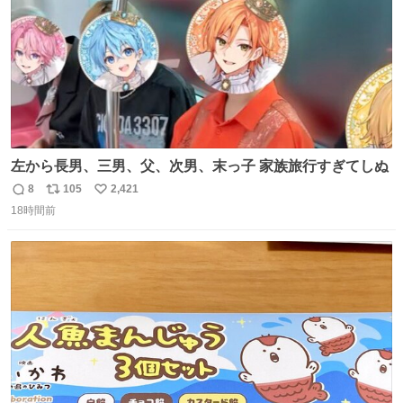
左から長男、三男、父、次男、末っ子 家族旅行すぎてしぬ
8
105
2,421
返
リ
い
18時間前
信
ポ
い
数
ス
ね
ト
数
数