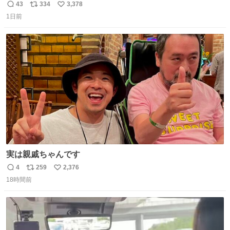
だろうなと思っていたら想像以上に都会で興奮した
43
334
3,378
返
リ
い
1日前
信
ポ
い
数
ス
ね
ト
数
数
実は親戚ちゃんです
4
259
2,376
返
リ
い
18時間前
信
ポ
い
数
ス
ね
ト
数
数