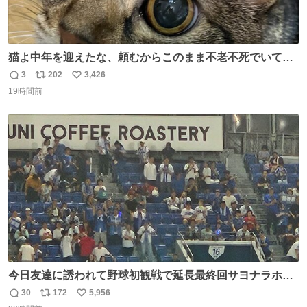
猫よ中年を迎えたな、頼むからこのまま不老不死でいてく
れ…と願ってから、いや人間の家族が死に絶えて猫だけこ
3
202
3,426
返
リ
い
の世に置いていくなんてひどいことはできない…と思って
19時間前
信
ポ
い
から、猫のこの可愛さと愛嬌なら未来永劫ほかの人間に可
数
ス
ね
愛がられて困ることもなかろうなと思ったのでやっぱり猫
ト
数
数
よ不老不死でいてくれ
今日友達に誘われて野球初観戦で延長最終回サヨナラホー
ムラン見れたんですけど、これが野球ですか？ 鳥肌止まら
30
172
5,956
返
リ
い