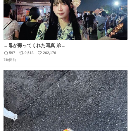
←母が撮ってくれた写真 弟→
597
9,518
262,176
返
リ
い
7時間前
信
ポ
い
数
ス
ね
ト
数
数