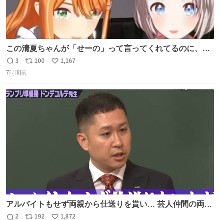
この清夏ちゃんが「せーの」って言ってくれてるのに、一
瞬何かわからず 理解した時に息を飲んでから「じゃん！」
3
100
1,167
返
リ
い
ってしてるリーリヤが可愛い 多分同士はいっぱいいると思
7時間前
信
ポ
い
う
数
ス
ね
ト
数
数
アルバイトもせず両親から仕送りを貰い… 芸人仲間の両親
のスネまでかじる!? ドンデコルテ銀次⚡️ 無料見逃し配信は
2
192
1,872