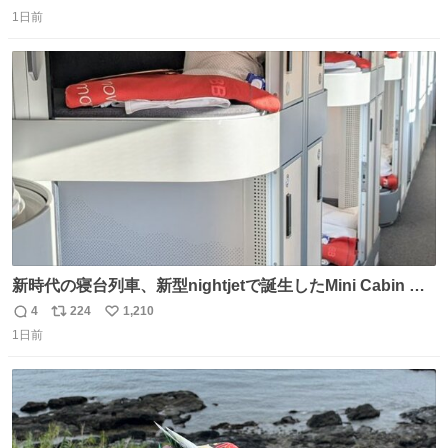
返
リ
い
こちらから ▶︎abema.go.link/gBLVb ◤しくじり先生
1日前
信
ポ
い
ABEMAにて毎週最新話無料配信中◢ @10000nabe
数
ス
ね
@akmllube0617
ト
数
数
新時代の寝台列車、新型nightjetで誕生したMini Cabin ま
さに走るカプセルホテルといった感じで、一人旅で利用す
4
224
1,210
返
リ
い
るのにはちょうどいい設備。 他の人も言ってましたが、サ
1日前
信
ポ
い
ンライズの後継に欲しい…
数
ス
ね
ト
数
数