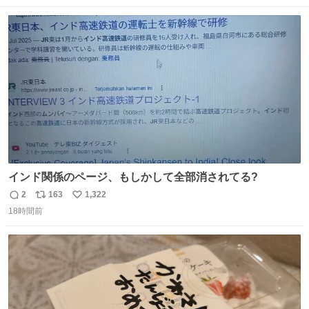
数
ス
ね
ト
数
数
インド関係のページ、もしかして全部消されてる?
2
163
1,322
返
リ
い
18時間前
信
ポ
い
数
ス
ね
ト
数
数