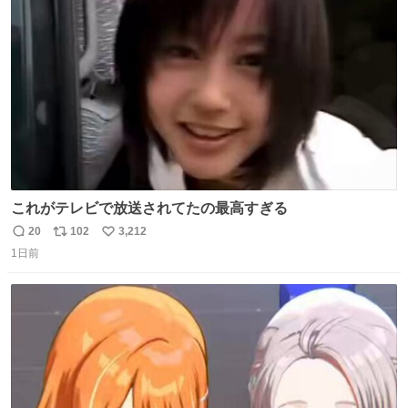
ト
数
数
これがテレビで放送されてたの最高すぎる
20
102
3,212
返
リ
い
1日前
信
ポ
い
数
ス
ね
ト
数
数