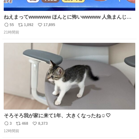
ねえまってwwwwww ほんとに怖いwwwww 人魚まんじゅ
う買ってきたから私も永遠のいのちを…ぐへへ…と思いな
55
1,092
17,895
返
リ
い
がら1つ食べたら 奥歯欠けたんだけど！！！！？？？ しか
21時間前
信
ポ
い
もガッツリ😭 まんじゅうだよ？？？？？？ ガリッて言っ
数
ス
ね
たから何？と思って口から出したら自分の歯wwwwww セ
ト
数
数
イレーンの呪いじゃん😭
そろそろ我が家に来て1年、大きくなったね☺️🤍
3
468
8,373
返
リ
い
12時間前
信
ポ
い