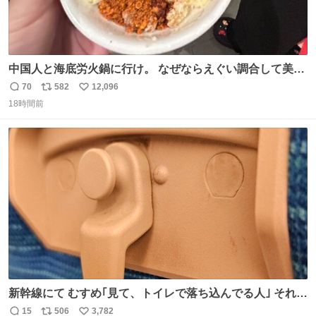
中国人と海底労火鍋に行け。 なぜならえぐい調合して美味
しすぎる ソースを作ってくれるから。
70
582
12,096
返
リ
い
18時間前
信
ポ
い
数
ス
ね
ト
数
数
新幹線にて むすめ｢見て、トイレで落ち込んでる人｣ それに
しか見えなくなった どうしてくれるんだ
15
506
3,782