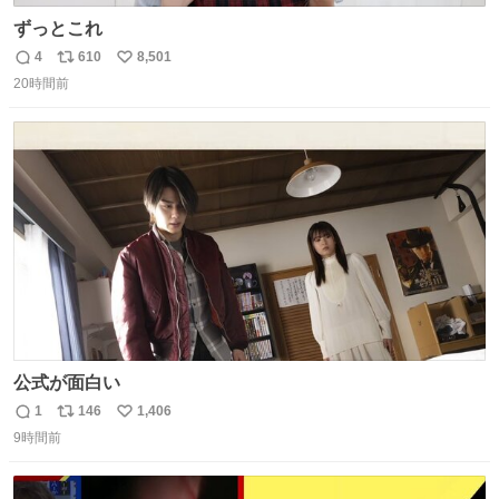
ずっとこれ
4
610
8,501
返
リ
い
20時間前
信
ポ
い
数
ス
ね
ト
数
数
公式が面白い
1
146
1,406
返
リ
い
9時間前
信
ポ
い
数
ス
ね
ト
数