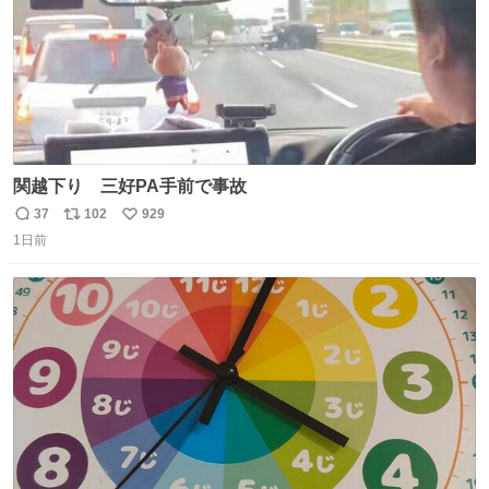
関越下り 三好PA手前で事故
37
102
929
返
リ
い
1日前
信
ポ
い
数
ス
ね
ト
数
数