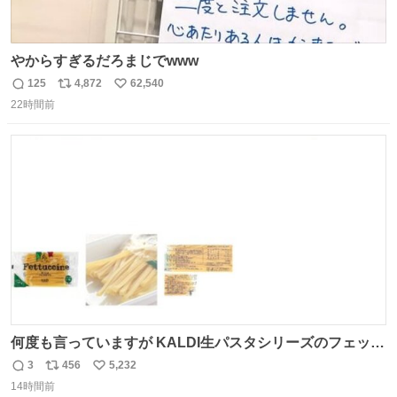
やからすぎるだろまじでwww
125
4,872
62,540
返
リ
い
22時間前
信
ポ
い
数
ス
ね
ト
数
数
何度も言っていますが KALDI生パスタシリーズのフェット
チーネは 真剣(ガチ)で美味いぞ
3
456
5,232
返
リ
い
14時間前
信
ポ
い