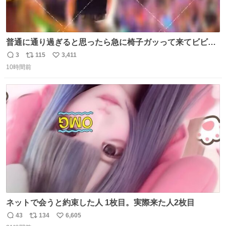
普通に通り過ぎると思ったら急に椅子ガッって来てビビっ
た。そんでまじいい匂い。← #超特急_ESCORT
3
115
3,411
返
リ
い
10時間前
信
ポ
い
数
ス
ね
ト
数
数
ネットで会うと約束した人 1枚目。実際来た人2枚目
43
134
6,605
返
リ
い