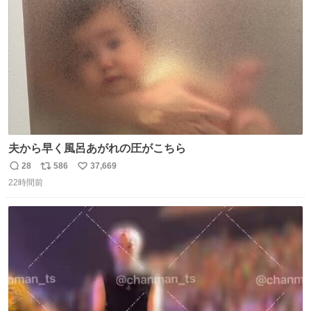
数
夫から早く風呂あがれの圧がこちら
28
586
37,669
返
リ
い
22時間前
信
ポ
い
数
ス
ね
ト
数
数