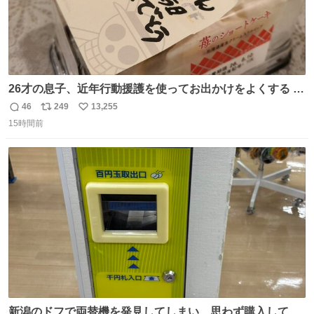
26才の息子、近年行動援護を使ってお出かけをよくする 親
との外出はもう嫌らしい。 中身は小学生位なのに小癪な😅
46
249
13,255
返
リ
い
昨日は夜のショッピングモールに行った 先に寝といてよ❗
15時間前
信
ポ
い
と何度も何度も言い残して。 起きたら冷蔵庫に… ああ、こ
数
ス
ね
れ買いに行ってくれたんだ…😭
ト
数
数
新潟のドフで両替機を発見してしまい、思わず購入してし