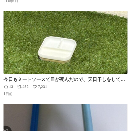
21時間前
信
ポ
い
数
ス
ね
ト
数
数
今日もミートソースで皿が死んだので、天日干しをしてい
ます🍝 ありがとう先人の知恵
13
462
7,231
返
リ
い
1日前
信
ポ
い
数
ス
ね
ト
数
数