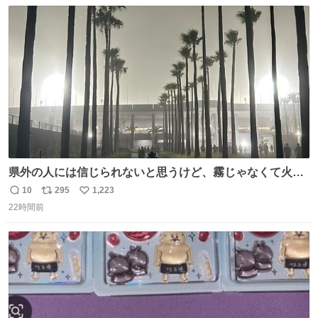
数
ス
ね
ト
数
数
県外の人には信じられないと思うけど、霧じゃなくて火山
灰です🌋 #桜島
10
295
1,223
返
リ
い
22時間前
信
ポ
い
数
ス
ね
ト
数
数