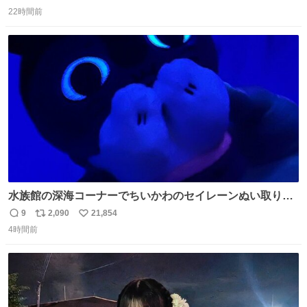
返
リ
い
22時間前
信
ポ
い
数
ス
ね
ト
数
数
水族館の深海コーナーでちいかわのセイレーンぬい取り出
したら目光っててビビりました #ちいかわ
9
2,090
21,854
返
リ
い
4時間前
信
ポ
い
数
ス
ね
ト
数
数