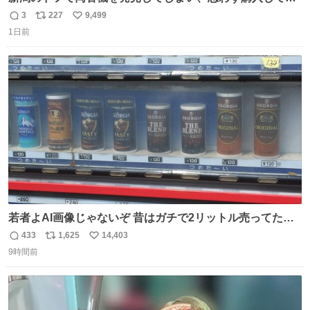
まい大阪に発送するイベントが発生
3
227
9,499
返
リ
い
1日前
信
ポ
い
数
ス
ね
ト
数
数
若者よAI画像じゃないぞ 昔はガチで2リットル売ってたん
やでw
433
1,625
14,403
返
リ
い
9時間前
信
ポ
い
数
ス
ね
ト
数
数