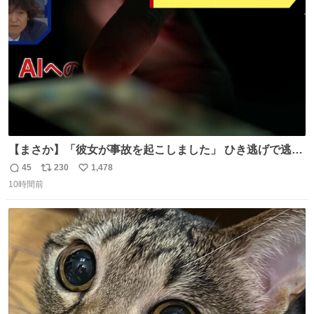
数
【まさか】「彼女が事故を起こしました」 ひき逃げで逃走
した男、AIの相談履歴で“ウソ発覚” 警察が男のスマホを押
45
230
1,478
返
リ
い
収して解析すると、出頭する前に事故の詳しい状況やどう
10時間前
信
ポ
い
対応すればいいかをAIに相談していたことがわかった。し
数
ス
ね
かし、AIの回答は「正直に警察に話すように」だった。
ト
数
数