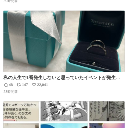
んです笑
20時間前
信
ポ
い
数
ス
ね
ト
数
数
私の人生で1番発生しないと思っていたイベントが発生し
ました
48
147
22,041
返
リ
い
23時間前
信
ポ
い
数
ス
ね
ト
数
数