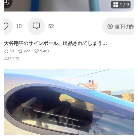
大谷翔平のサインボール、出品されてしまう…
50
222
5,467
返
リ
い
21時間前
信
ポ
い
数
ス
ね
ト
数
数