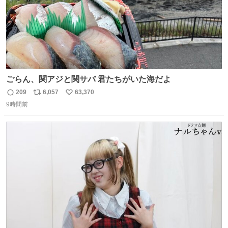
ごらん、関アジと関サバ 君たちがいた海だよ
209
6,057
63,370
返
リ
い
9時間前
信
ポ
い
数
ス
ね
ト
数
数