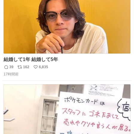
結婚して1年 結婚して5年
39
162
6,835
返
リ
い
17時間前
信
ポ
い
数
ス
ね
ト
数
数