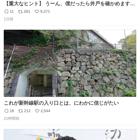
【重大なヒント】 うーん、僕だったら井戸を確かめますけ
どね
11
281
9,371
返
リ
い
1日前
信
ポ
い
数
ス
ね
ト
数
数
これが新幹線駅の入り口とは、にわかに信じがたい
18
212
2,544
返
リ
い
21時間前
信
ポ
い
数
ス
ね
ト
数