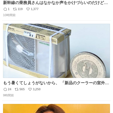
新幹線の乗務員さんはなかなか声をかけづらいのだけど😅
ルミエールの運転士さん、運転台にカメラマン向けたらお
1
119
1,377
返
リ
い
二人で敬礼🫡✨ 暗くて上手く撮れないなぁ…な顔してた
10時間前
信
ポ
い
ら、わざわざ車外に出て来てくださり✨ 「フリー素材なの
数
ス
ね
で載せて大丈夫です！」と自ら言ってくださる親切気さく
ト
数
数
なS運転士さん感謝
もう暑くてしょうがないから、 「新品のクーラーの室外機
のミニチュア」 でも見ていってよ
24
565
3,250
返
リ
い
9時間前
信
ポ
い
数
ス
ね
ト
数
数