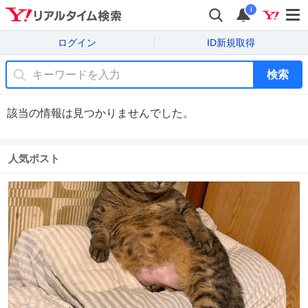
i
ログイン
ID新規取得
検索
該当の情報は見つかりませんでした。
人気ポスト