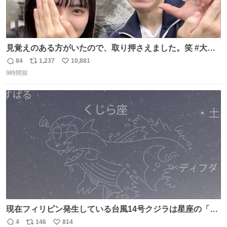
見覚えのある方がいたので、取り押さえました。笑 #大追
跡 #鈴木浩文 さん
84
1,237
10,881
返
リ
い
9時間前
信
ポ
い
数
ス
ね
ト
数
数
現在フィリピン発生している台風14号クジラは星座の「く
じら座」が由来です。 この台風はそれほど発達しないよう
4
146
814
返
リ
い