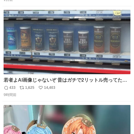
信
ポ
い
数
ス
ね
ト
数
数
若者よAI画像じゃないぞ 昔はガチで2リットル売ってたん
やでw
433
1,625
14,403
返
リ
い
9時間前
信
ポ
い
数
ス
ね
ト
数
数