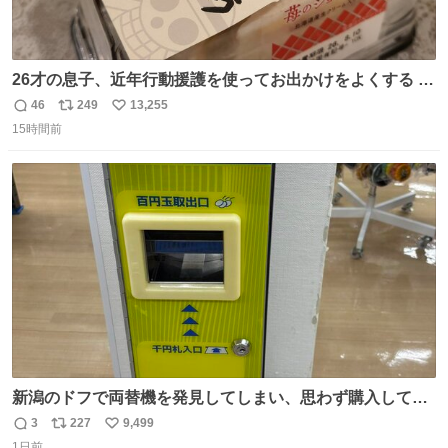
26才の息子、近年行動援護を使ってお出かけをよくする 親
との外出はもう嫌らしい。 中身は小学生位なのに小癪な😅
46
249
13,255
返
リ
い
昨日は夜のショッピングモールに行った 先に寝といてよ❗
15時間前
信
ポ
い
と何度も何度も言い残して。 起きたら冷蔵庫に… ああ、こ
数
ス
ね
れ買いに行ってくれたんだ…😭
ト
数
数
新潟のドフで両替機を発見してしまい、思わず購入してし
まい大阪に発送するイベントが発生
3
227
9,499
返
リ
い
1日前