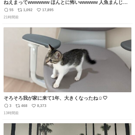
ねえまってwwwwww ほんとに怖いwwwww 人魚まんじゅ
う買ってきたから私も永遠のいのちを…ぐへへ…と思いな
55
1,092
17,895
返
リ
い
がら1つ食べたら 奥歯欠けたんだけど！！！！？？？ しか
21時間前
信
ポ
い
もガッツリ😭 まんじゅうだよ？？？？？？ ガリッて言っ
数
ス
ね
たから何？と思って口から出したら自分の歯wwwwww セ
ト
数
数
イレーンの呪いじゃん😭
そろそろ我が家に来て1年、大きくなったね☺️🤍
3
468
8,373
返
リ
い
13時間前
信
ポ
い
数
ス
ね
ト
数
数