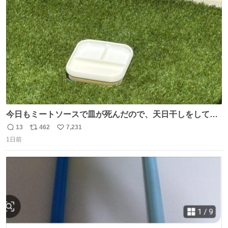
ト
数
数
今日もミートソースで皿が死んだので、天日干しをしてい
ます🍝 ありがとう先人の知恵
13
462
7,231
返
リ
い
1日前
信
ポ
い
数
ス
ね
ト
数
数