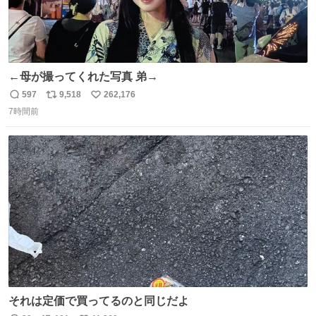
←母が撮ってくれた写真 弟→
597
9,518
262,176
返
リ
い
7時間前
信
ポ
い
数
ス
ね
ト
数
数
それは定価で買ってるのと同じだよ