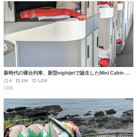
@akmllube0617
ト
数
数
新時代の寝台列車、新型nightjetで誕生したMini Cabin ま
さに走るカプセルホテルといった感じで、一人旅で利用す
4
224
1,210
返
リ
い
るのにはちょうどいい設備。 他の人も言ってましたが、サ
1日前
信
ポ
い
ンライズの後継に欲しい…
数
ス
ね
ト
数
数