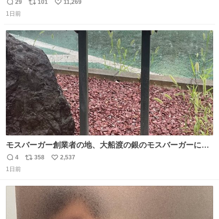
29
101
11,269
返
リ
い
1日前
信
ポ
い
数
ス
ね
ト
数
数
モスバーガー創業者の地、大船渡の銀のモスバーガーに一
礼。
4
358
2,537
返
リ
い
1日前
信
ポ
い
数
ス
ね
ト
数
数