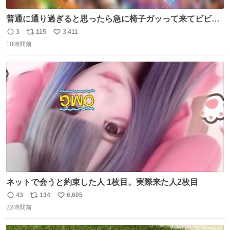
普通に通り過ぎると思ったら急に椅子ガッって来てビビっ
た。そんでまじいい匂い。← #超特急_ESCORT
3
115
3,411
返
リ
い
10時間前
信
ポ
い
数
ス
ね
ト
数
数
ネットで会うと約束した人 1枚目。実際来た人2枚目
43
134
6,605
返
リ
い
22時間前
信
ポ
い
数
ス
ね