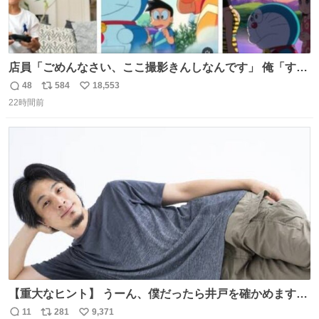
店員「ごめんなさい、ここ撮影きんしなんです」 俺「すみ
ません！すぐ消します」 店員「念のためフォルダから消し
48
584
18,553
返
リ
い
てるところ見せて頂けますか？」 俺「はい…」
22時間前
信
ポ
い
数
ス
ね
ト
数
数
【重大なヒント】 うーん、僕だったら井戸を確かめますけ
どね
11
281
9,371
返
リ
い