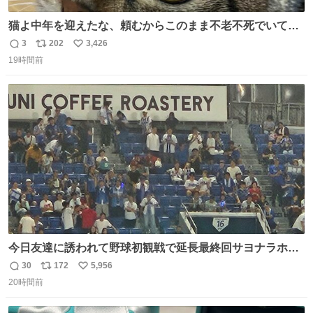
猫よ中年を迎えたな、頼むからこのまま不老不死でいてく
れ…と願ってから、いや人間の家族が死に絶えて猫だけこ
3
202
3,426
返
リ
い
の世に置いていくなんてひどいことはできない…と思って
19時間前
信
ポ
い
から、猫のこの可愛さと愛嬌なら未来永劫ほかの人間に可
数
ス
ね
愛がられて困ることもなかろうなと思ったのでやっぱり猫
ト
数
数
よ不老不死でいてくれ
今日友達に誘われて野球初観戦で延長最終回サヨナラホー
ムラン見れたんですけど、これが野球ですか？ 鳥肌止まら
30
172
5,956
返
リ
い
んです笑
20時間前
信
ポ
い
数
ス
ね