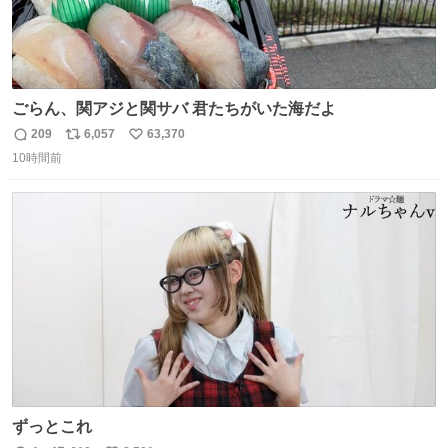
ごらん、関アジと関サバ 君たちがいた海だよ
209
6,057
63,370
返
リ
い
10時間前
信
ポ
い
数
ス
ね
ト
数
数
ずっとこれ