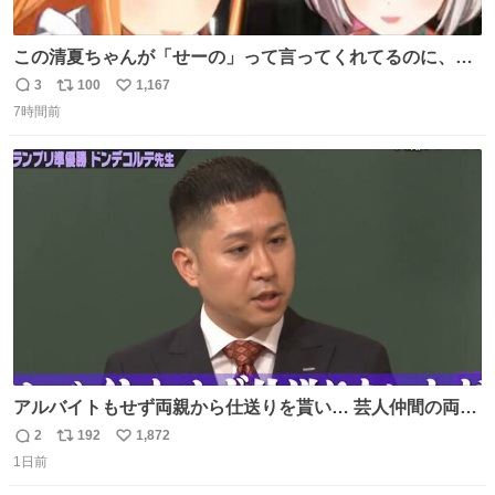
この清夏ちゃんが「せーの」って言ってくれてるのに、一
瞬何かわからず 理解した時に息を飲んでから「じゃん！」
3
100
1,167
返
リ
い
ってしてるリーリヤが可愛い 多分同士はいっぱいいると思
7時間前
信
ポ
い
う
数
ス
ね
ト
数
数
アルバイトもせず両親から仕送りを貰い… 芸人仲間の両親
のスネまでかじる!? ドンデコルテ銀次⚡️ 無料見逃し配信は
2
192
1,872
返
リ
い
こちらから ▶︎abema.go.link/gBLVb ◤しくじり先生
1日前
信
ポ
い
ABEMAにて毎週最新話無料配信中◢ @10000nabe
数
ス
ね