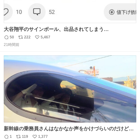
大谷翔平のサインボール、出品されてしまう…
50
222
5,467
返
リ
い
21時間前
信
ポ
い
数
ス
ね
ト
数
数
新幹線の乗務員さんはなかなか声をかけづらいのだけど😅
ルミエールの運転士さん、運転台にカメラマン向けたらお
1
119
1,377
返
リ
い