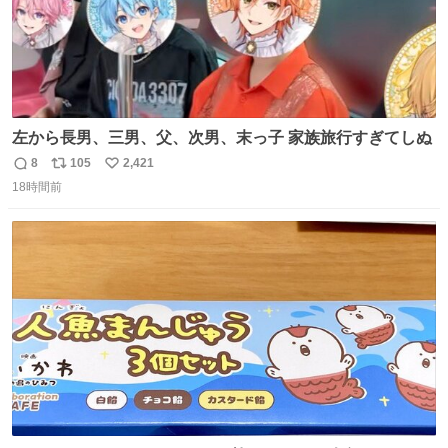
左から長男、三男、父、次男、末っ子 家族旅行すぎてしぬ
8
105
2,421
返
リ
い
18時間前
信
ポ
い
数
ス
ね
ト
数
数