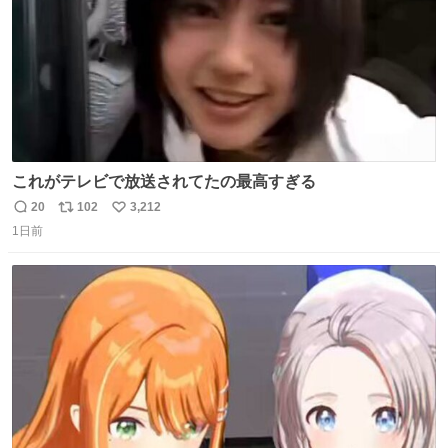
これがテレビで放送されてたの最高すぎる
20
102
3,212
返
リ
い
1日前
信
ポ
い
数
ス
ね
ト
数
数