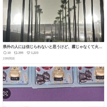
県外の人には信じられないと思うけど、霧じゃなくて火山
灰です🌋 #桜島
10
295
1,223
返
リ
い
23時間前
信
ポ
い
数
ス
ね
ト
数
数