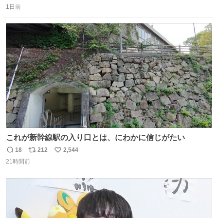
1日前
信
ポ
い
数
ス
ね
ト
数
数
これが新幹線駅の入り口とは、にわかに信じがたい
18
212
2,544
返
リ
い
21時間前
信
ポ
い
数
ス
ね
ト
数
数