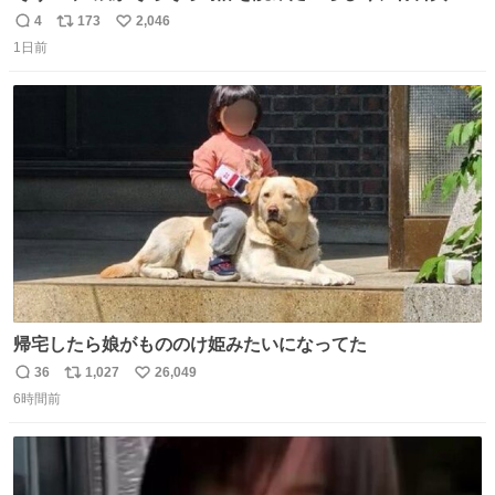
円で作れる知育時計作ってみた！ めっちゃ簡単！ ありがと
4
173
2,046
返
リ
い
う先人！
1日前
信
ポ
い
数
ス
ね
ト
数
数
帰宅したら娘がもののけ姫みたいになってた
36
1,027
26,049
返
リ
い
6時間前
信
ポ
い
数
ス
ね
ト
数
数