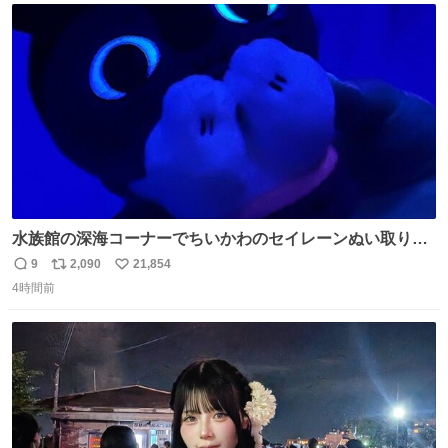
ト
数
数
水族館の深海コーナーでちいかわのセイレーンぬい取り出
したら目光っててビビりました #ちいかわ
9
2,090
21,854
返
リ
い
4時間前
信
ポ
い
数
ス
ね
ト
数
数