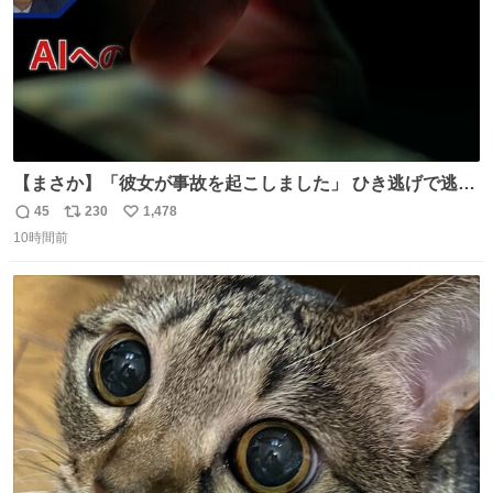
【まさか】「彼女が事故を起こしました」 ひき逃げで逃走
した男、AIの相談履歴で“ウソ発覚” 警察が男のスマホを押
45
230
1,478
返
リ
い
収して解析すると、出頭する前に事故の詳しい状況やどう
10時間前
信
ポ
い
対応すればいいかをAIに相談していたことがわかった。し
数
ス
ね
かし、AIの回答は「正直に警察に話すように」だった。
ト
数
数