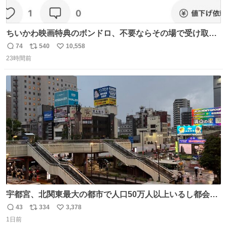
ちいかわ映画特典のボンドロ、不要ならその場で受け取り
辞退すれば良いのに白々しい
74
540
10,558
返
リ
い
23時間前
信
ポ
い
数
ス
ね
ト
数
数
宇都宮、北関東最大の都市で人口50万人以上いるし都会何
だろうなと思っていたら想像以上に都会で興奮した
43
334
3,378
返
リ
い
1日前
信
ポ
い