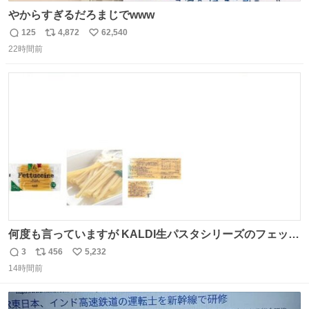
やからすぎるだろまじでwww
125
4,872
62,540
返
リ
い
22時間前
信
ポ
い
数
ス
ね
ト
数
数
何度も言っていますが KALDI生パスタシリーズのフェット
チーネは 真剣(ガチ)で美味いぞ
3
456
5,232
返
リ
い
14時間前
信
ポ
い
数
ス
ね
ト
数