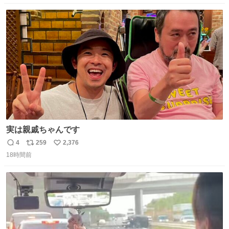
数
ス
ね
ト
数
数
実は親戚ちゃんです
4
259
2,376
返
リ
い
18時間前
信
ポ
い
数
ス
ね
ト
数
数