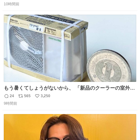
二人で敬礼🫡✨ 暗くて上手く撮れないなぁ…な顔してた
10時間前
信
ポ
い
ら、わざわざ車外に出て来てくださり✨ 「フリー素材なの
数
ス
ね
で載せて大丈夫です！」と自ら言ってくださる親切気さく
ト
数
数
なS運転士さん感謝
もう暑くてしょうがないから、 「新品のクーラーの室外機
のミニチュア」 でも見ていってよ
24
565
3,250
返
リ
い
9時間前
信
ポ
い
数
ス
ね
ト
数
数