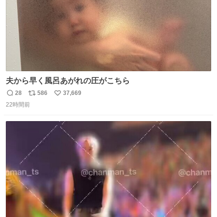
夫から早く風呂あがれの圧がこちら
28
586
37,669
返
リ
い
22時間前
信
ポ
い
数
ス
ね
ト
数
数