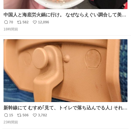
中国人と海底労火鍋に行け。 なぜならえぐい調合して美味
しすぎる ソースを作ってくれるから。
70
582
12,096
返
リ
い
18時間前
信
ポ
い
数
ス
ね
ト
数
数
新幹線にて むすめ｢見て、トイレで落ち込んでる人｣ それに
しか見えなくなった どうしてくれるんだ
15
506
3,782
返
リ
い
23時間前
信
ポ
い
数
ス
ね