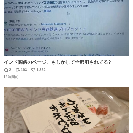
数
インド関係のページ、もしかして全部消されてる?
2
163
1,322
返
リ
い
18時間前
信
ポ
い
数
ス
ね
ト
数
数