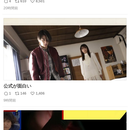
4
610
8,501
返
リ
い
20時間前
信
ポ
い
数
ス
ね
ト
数
数
公式が面白い
1
146
1,406
返
リ
い
9時間前
信
ポ
い
数
ス
ね
ト
数
数