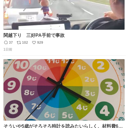
関越下り 三好PA手前で事故
37
102
929
返
リ
い
1日前
信
ポ
い
数
ス
ね
ト
数
数
そういや5歳がそろそろ時計を読みたいらしく、材料費600