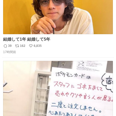
結婚して1年 結婚して5年
39
162
6,835
返
リ
い
17時間前
信
ポ
い
数
ス
ね
ト
数
数