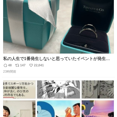
ト
数
数
私の人生で1番発生しないと思っていたイベントが発生し
ました
48
147
22,041
返
リ
い
23時間前
信
ポ
い
数
ス
ね
ト
数
数