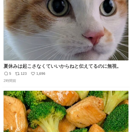
ト
数
数
夏休みは起こさなくていいからねと伝えてるのに無視。
5
123
1,696
返
リ
い
2時間前
信
ポ
い
数
ス
ね
ト
数
数