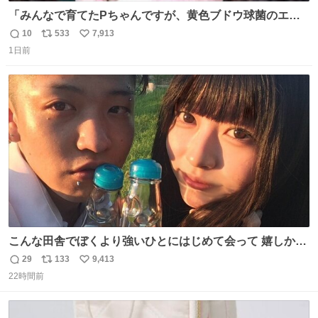
「みんなで育てたPちゃんですが、黄色ブドウ球菌のエン
テロトキシン（耐熱性毒素）が検出されたので、議論する
10
533
7,913
返
リ
い
までもなく処分が決まりました」
1日前
信
ポ
い
数
ス
ね
ト
数
数
こんな田舎でぼくより強いひとにはじめて会って 嬉しかっ
たよ
29
133
9,413
返
リ
い
22時間前
信
ポ
い
数
ス
ね
ト
数