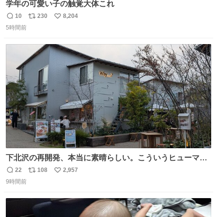
学年の可愛い子の触覚大体これ
10
230
8,204
返
リ
い
5時間前
信
ポ
い
数
ス
ね
ト
数
数
下北沢の再開発、本当に素晴らしい。こういうヒューマン
スケールの開発がいいんだよ。
22
108
2,957
返
リ
い
9時間前
信
ポ
い
数
ス
ね
ト
数
数