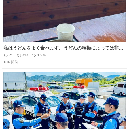
私はうどんをよく食べます。うどんの種類によっては非常
食にもなります。生うどんは消費期限が短く、冷凍うどん
21
212
1,526
返
リ
い
は長持ちする代わりに停電に弱いので、乾麺タイプのうど
13時間前
信
ポ
い
んなら水分が少なく長期保存するのにおすすめです。アル
数
ス
ね
ファ化米や缶詰など、色々な非常食がありますが、うどん
ト
数
数
もいかがでしょうか？