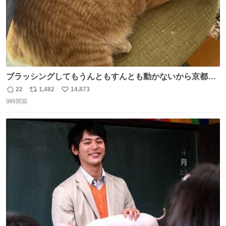
ブラッシングしてもうんともすんとも動かないから京都の
寺にある庭みたいになってる
22
1,482
14,873
返
リ
い
9時間前
信
ポ
い
数
ス
ね
ト
数
数