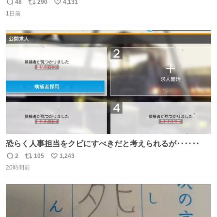
とがあります…。 もしかすると「電話の出方」に困ってい
48
290
4,131
返
リ
い
るのかもしれません。 そこで「何を話せばいいか」が見え
1日前
信
ポ
い
る手引きを用意して、安心して電話に出られるようにしま
数
ス
ね
す。 インターホンの応対も大切なコミュニケーションの学
ト
数
数
びです。
恐らく人事担当をクビにすべきだと考えられるが‥‥‥
2
105
1,243
返
リ
い
20時間前
信
ポ
い
数
ス
ね
ト
数
数