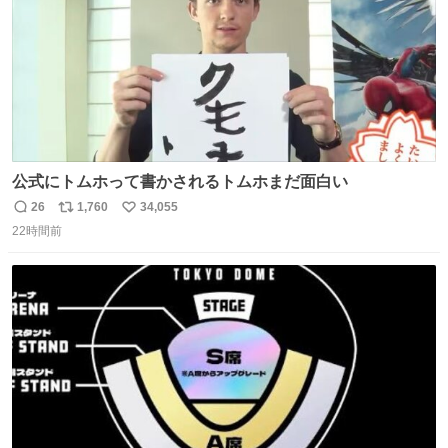
公式にトムホって書かされるトムホまだ面白い
26
1,760
34,055
返
リ
い
22時間前
信
ポ
い
数
ス
ね
ト
数
数