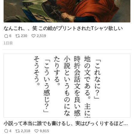
なんこれ、、笑 この絵がプリントされたTシャツ欲しい
6
230
2,519
返
リ
い
1日前
信
ポ
い
数
ス
ね
ト
数
数
小説って本当に誰でも書けるし、実はびっくりするほど自
由だし、みんなもっと好きに文字で遊べばいいんじゃない
4
2,318
9,915
返
リ
い