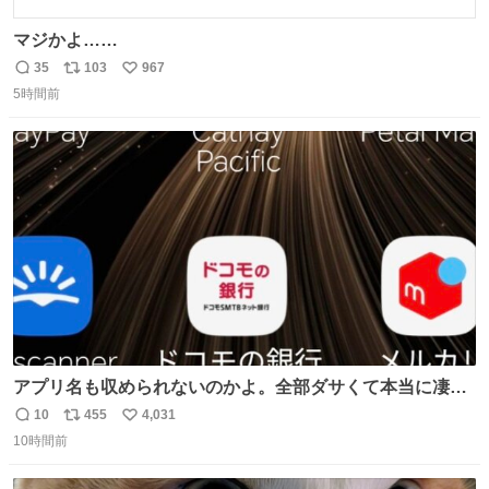
マジかよ……
35
103
967
返
リ
い
5時間前
信
ポ
い
数
ス
ね
ト
数
数
アプリ名も収められないのかよ。全部ダサくて本当に凄
い。 https://t.co/LemyLGyVkR
10
455
4,031
返
リ
い
10時間前
信
ポ
い
数
ス
ね