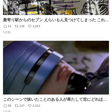
最寄り駅からのセブン えらいもん見つけてしまった これ売
ってくれへんかな… #浅井健一 #ポテチ #ロックの名盤
14
138
4,263
返
リ
い
1日前
信
ポ
い
数
ス
ね
ト
数
数
このシーンで抜いたことのある人が果たして世にどれほど
いることか このアカウントに辿り着いた皆さんとは、ロボ
58
147
2,412
返
リ
い
コップ2についてこれからもぜひ語り合っていきたい
1日前