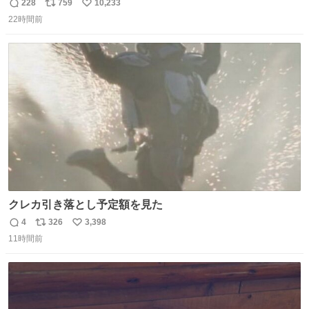
が、岡澤恋によって270°までなら広がらずに回転が可能な
228
759
10,233
返
リ
い
ことが証明された！”
22時間前
信
ポ
い
数
ス
ね
ト
数
数
クレカ引き落とし予定額を見た
4
326
3,398
返
リ
い
11時間前
信
ポ
い
数
ス
ね
ト
数
数