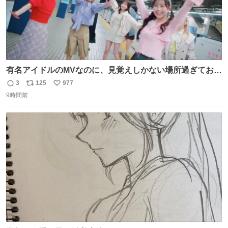
有名アイドルのMVなのに、見覚えしかない場所過ぎておも
ろいな
3
125
977
返
リ
い
9時間前
信
ポ
い
数
ス
ね
ト
数
数