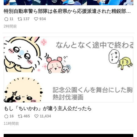
特別自動車警ら部隊は各府県から応援派遣された精鋭部隊
です。写真は、福岡県警察の特別自動車警ら部隊が、八代
11
137
934
返
リ
い
郡氷川町の施設駐車場内でパトロール前の指示を受ける様
2時間前
信
ポ
い
子と、イオンモール熊本での警戒の様子です。熊本を守る
数
ス
ね
ため、今日も全力で取り組んでいます。 #令和８年熊本地
ト
数
数
震 #福岡県警察
もし「ちいかわ」が違う主人公だったら
16
465
11,434
返
リ
い
11時間前
信
ポ
い
数
ス
ね