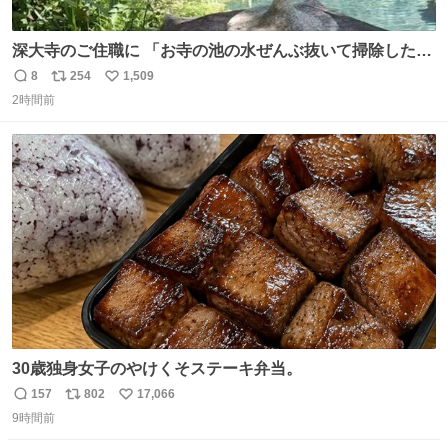
深大寺のご住職に 「お寺の池の水ぜんぶ抜いて掃除した
ら、 モネの池くらい綺麗になったから見てみて」 といわれ
8
254
1,509
返
リ
い
訪れたら 本当にモネの池くらい綺麗でした。 蓮こそ咲いて
2時間前
信
ポ
い
ないけど言いたいことわかります。 輝くエメラルドだ‼︎
数
ス
ね
iPhone16カメラで撮影して無加工です。
ト
数
数
30歳独身女子のやけくそステーキ弁当。
157
802
17,066
返
リ
い
9時間前
信
ポ
い
数
ス
ね