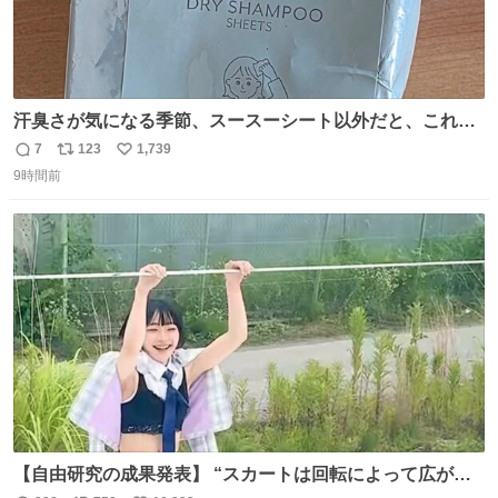
汗臭さが気になる季節、スースーシート以外だと、これが
とにかくスッキリする。2年くらい前に #生活は踊る で紹
7
123
1,739
返
リ
い
介したやつ。おじさんにもおばさんにもオススメだ。ドラ
9時間前
信
ポ
い
ストに売ってるぞ。ドライシャンプーって書いてあるけど
数
ス
ね
汗拭きシートみたいなもの。耳裏襟足首筋がんがん拭いて
ト
数
数
汗臭不安を解消。
【自由研究の成果発表】 “スカートは回転によって広がる