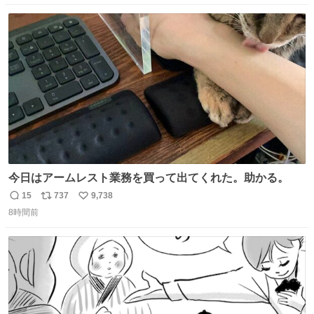
数
ス
ね
ト
数
数
今日はアームレスト業務を買って出てくれた。助かる。
15
737
9,738
返
リ
い
8時間前
信
ポ
い
数
ス
ね
ト
数
数