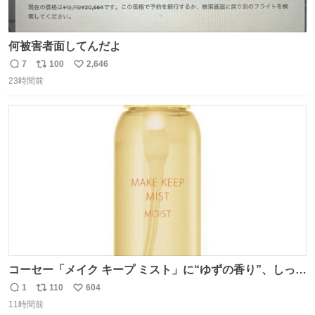
何被害者面してんだよ
7
100
2,646
返
リ
い
23時間前
信
ポ
い
数
ス
ね
ト
数
数
コーセー「メイク キープ ミスト」に“ゆずの香り”、しっと
りツヤ肌叶う保湿タイプ - fashion-press.net/news/148945
1
110
604
返
リ
い
11時間前
信
ポ
い