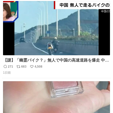
ト
数
数
【謎】「幽霊バイク？」無人で中国の高速道路を爆走 中国
で珍しい光景が目撃された。人が乗っていないバイクが高
271
683
4,508
返
リ
い
速道路を倒れず走り続けており、さらに車線変更も。その
1日前
信
ポ
い
まま5キロも走り続けていたという。
数
ス
ね
ト
数
数