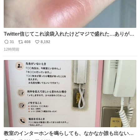
Twitter信じてこれ涙袋入れたけどマジで盛れた…ありがと
う…
31
408
8,192
返
リ
い
12時間前
信
ポ
い
数
ス
ね
ト
数
数
教室のインターホンを鳴らしても、なかなか誰も出ないこ