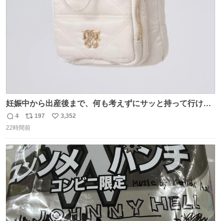
数
妊娠中から出産後まで、何も考えずにサッと持って行ける
ようなショルダーバッグが欲しいな〜と思っていたのだけ
4
197
3,352
返
リ
い
ど snidelでめちゃくちゃピッタリなものを見つけたので買
22時間前
信
ポ
い
った！✨ スマホと小物とペットボトルが入るの最高すぎる
数
ス
ね
🥹 しかもスマホ入れ独立してるしファスナーない！地味に
ト
数
数
嬉しいやつ！！！