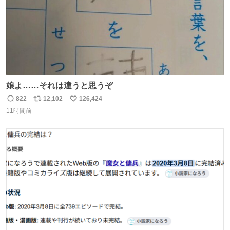
娘よ……それは違うと思うぞ
822
12,102
126,424
返
リ
い
11時間前
信
ポ
い
数
ス
ね
ト
数
数