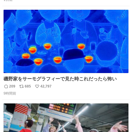
信
ポ
い
数
ス
ね
ト
数
数
磯野家をサーモグラフィーで見た時これだったら怖い
209
685
42,797
返
リ
い
9時間前
信
ポ
い
数
ス
ね
ト
数
数