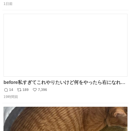
1日前
信
ポ
い
数
ス
ね
ト
数
数
before私すぎてこれやりたいけど何をやったら右になれる
の
14
189
7,396
返
リ
い
19時間前
信
ポ
い
数
ス
ね
ト
数
数