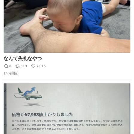
なんて失礼なやつ
8
119
7,015
返
リ
い
14時間前
信
ポ
い
数
ス
ね
ト
数
数