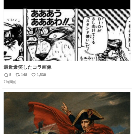
ト
数
数
最近爆笑したコラ画像
5
148
1,530
返
リ
い
7時間前
信
ポ
い
数
ス
ね
ト
数
数