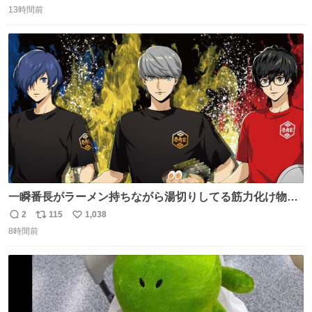
かなって思うよ〜
13時間前
信
ポ
い
数
ス
ね
ト
数
数
一瞬番長がラーメン持ちながら湯切りしてる筋力化け物か
と思ったwww
2
115
1,038
返
リ
い
8時間前
信
ポ
い
数
ス
ね
ト
数
数