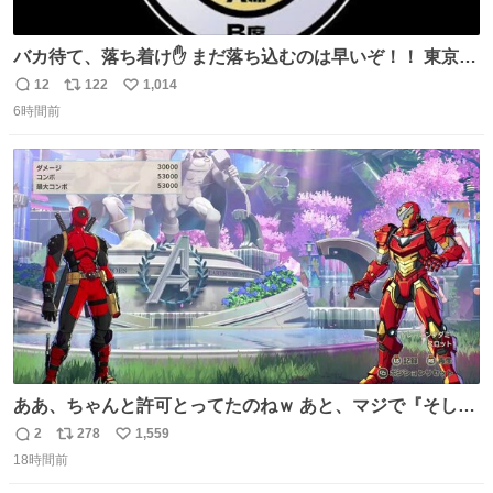
バカ待て、落ち着け✋ まだ落ち込むのは早いぞ！！ 東京ド
ームの最大キャパ5.5万人に対して席数の配分はだいたい S
12
122
1,014
返
リ
い
席（アリーナ）：約1.4万人 A席（1階スタンド）：約2.5万
6時間前
信
ポ
い
人 B席（2階スタンド）：約1.5万人 一番席数が多いA席は
数
ス
ね
一次だけで全枠出し切るわけないし、二次からは全体の3
ト
数
数
割を占める
ああ、ちゃんと許可とってたのねｗ あと、マジで『そして
時は動き出す』って言ってて草オブ草
2
278
1,559
返
リ
い
18時間前
信
ポ
い
数
ス
ね