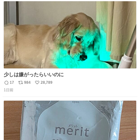
ト
数
数
少しは嫌がったらいいのに
17
984
28,789
返
リ
い
1日前
信
ポ
い
数
ス
ね
ト
数
数