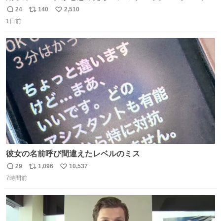
ことはおそらく就職だし、内定取り消し？ それと夏休み期
24
140
2,510
返
リ
い
間の停学って無意味じゃね？
1日前
信
ポ
い
数
ス
ね
ト
数
数
彼女の名前呼び間違えたレベルのミス
29
1,096
10,537
返
リ
い
7時間前
信
ポ
い
数
ス
ね
ト
数
数