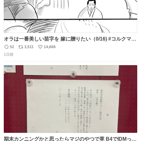
オラは一番美しい苗字を 嫁に贈りたい（0/16) #コルクマン
ガ専科
52
3,511
14,666
返
リ
い
1日前
信
ポ
い
数
ス
ね
ト
数
数
期末カンニングかと思ったらマジのやつで草 B4でIDMって