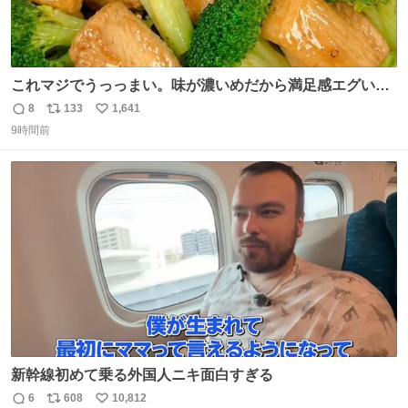
これマジでうっっまい。味が濃いめだから満足感エグいし
1週間で3キロ痩せた😭
8
133
1,641
返
リ
い
9時間前
信
ポ
い
数
ス
ね
ト
数
数
新幹線初めて乗る外国人ニキ面白すぎる
6
608
10,812
返
リ
い