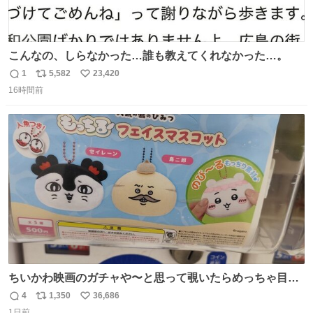
こんなの、しらなかった…誰も教えてくれなかった…。
1
5,582
23,420
返
リ
い
16時間前
信
ポ
い
数
ス
ね
ト
数
数
ちいかわ映画のガチャや〜と思って覗いたらめっちゃ目合
って気まずい
4
1,350
36,686
返
リ
い
1日前