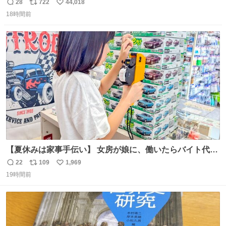
長男
28
722
44,018
返
リ
い
18時間前
信
ポ
い
数
ス
ね
ト
数
数
【夏休みは家事手伝い】 女房が娘に、働いたらバイト代も
らえば？と言ったら、娘は、いらない、と言って黙々と働
22
109
1,969
返
リ
い
いてくれました。 あとでソフトクリーム買ってやろうと思
19時間前
信
ポ
い
いました。
数
ス
ね
ト
数
数