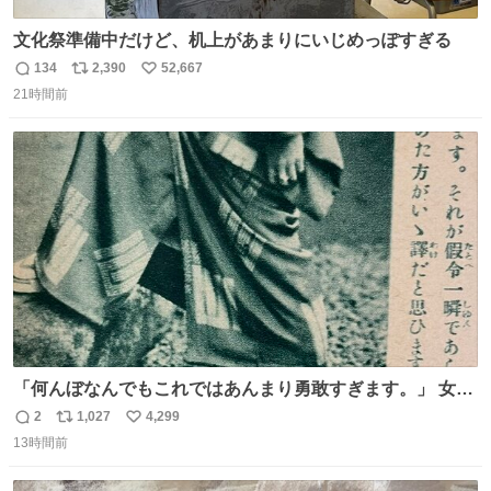
文化祭準備中だけど、机上があまりにいじめっぽすぎる
134
2,390
52,667
返
リ
い
21時間前
信
ポ
い
数
ス
ね
ト
数
数
「何んぼなんでもこれではあんまり勇敢すぎます。」 女性
の立ち振る舞い指南コーナーで、大股を「下品」や「はし
2
1,027
4,299
返
リ
い
たない」という言葉を使わず「勇敢すぎます」と洒落っ気
13時間前
信
ポ
い
たっぷりにたしなめる当時の言葉選びよ 勇敢すぎます、使
数
ス
ね