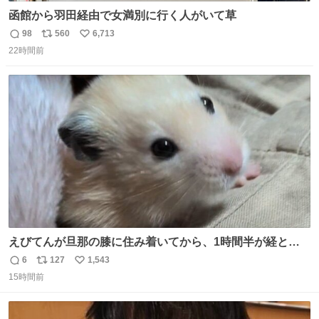
函館から羽田経由で女満別に行く人がいて草
98
560
6,713
返
リ
い
22時間前
信
ポ
い
数
ス
ね
ト
数
数
えびてんが旦那の膝に住み着いてから、1時間半が経とう
としている。 えびてんはもう永住の意を固めており、持ち
6
127
1,543
返
リ
い
込んだおやつを所定の場所に置くなどしている。
15時間前
信
ポ
い
数
ス
ね
ト
数