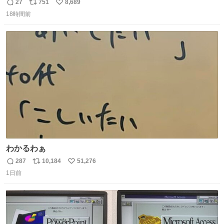
人③「マイホーム建てました🏡」 私「パトゥ」
27
751
8,689
返
リ
い
18時間前
信
ポ
い
数
ス
ね
ト
数
数
わかるわぁ
287
10,184
51,276
返
リ
い
1日前
信
ポ
い
数
ス
ね
ト
数
数