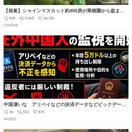
【発覚】シャインマスカット約400房が果樹園から盗まれ
る 栃木・佐野市 news.livedoor.com/article/detail… 被害
639
5,955
16,782
返
リ
い
に遭った果樹園には防犯カメラなどはなく、シャインマス
16時間前
信
ポ
い
カットが盗まれた木には刃物などで切られた跡が。市内で
数
ス
ね
今年に入って同様の被害は確認されておらず、警察はパト
ト
数
数
ロールを強化する。
中国凄いな アリペイなどの決済データなどビックデータ
で海外にいる中国人の監視をはじめ、多額の資金決済など
30
332
935
返
リ
い
があれば帰国命令を出しはじめたらしい。そして、パスポ
4時間前
信
ポ
い
ート取上げで二度と出国できないと、、
数
ス
ね