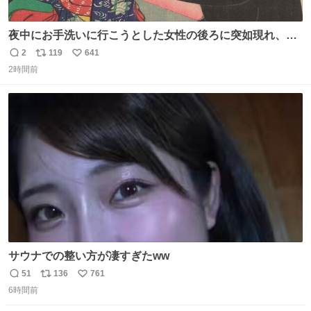
夜中にお手洗いに行こうとした女性の後ろに突如現れ、髪
の毛にガブリと嚙みついたのは、「髪切」という真っ黒な
2
119
641
返
リ
い
モンスター。顔をアップでみるとちょっと怖い、正体不明
2時間前
信
ポ
い
のキャラクターです。原宿の太田記念美術館で開催中の
数
ス
ね
「アニマル＆モンスター」展にて8/23まで展示していま
ト
数
数
す。
サウナでの整い方が凄すぎたww
51
136
761
返
リ
い
6時間前
信
ポ
い
数
ス
ね