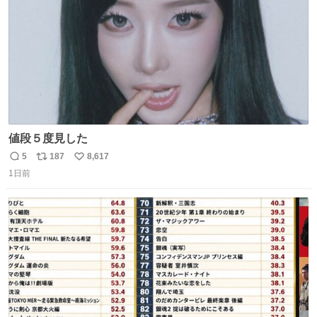
値段５度見した
5
187
8,617
返
リ
い
1日前
信
ポ
い
数
ス
ね
ト
数
数