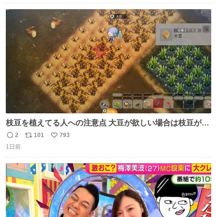
数
ス
ね
ト
数
数
枝豆を植えてる人への注意点 大豆が欲しい場合は枝豆が収
穫できる状態で秋を迎えましょう。 気になって一部だけ収
2
101
793
返
リ
い
穫したら普通に枯れてた… #ほの暮しの庭
1日前
信
ポ
い
数
ス
ね
ト
数
数