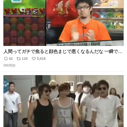
人間ってガチで焦ると顔色まじで悪くなるんだな 一瞬で顔
から正気無くなってる
42
120
5,418
返
リ
い
9時間前
信
ポ
い
数
ス
ね
ト
数
数