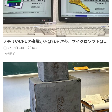
メモリやCPUの高騰が叫ばれる昨今、マイクロソフトは原
点に立ち戻るべきです。 Windows 3.1の頃は数MBのメモ
27
115
538
返
リ
い
リと32bitで25MHz程度のCPUで、主要なオフィスのツー
15時間前
信
ポ
い
ルが動いていたのですから…
数
ス
ね
ト
数
数