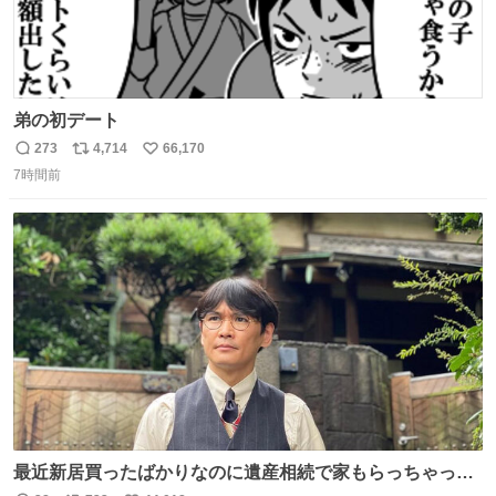
弟の初デート
273
4,714
66,170
返
リ
い
7時間前
信
ポ
い
数
ス
ね
ト
数
数
最近新居買ったばかりなのに遺産相続で家もらっちゃった