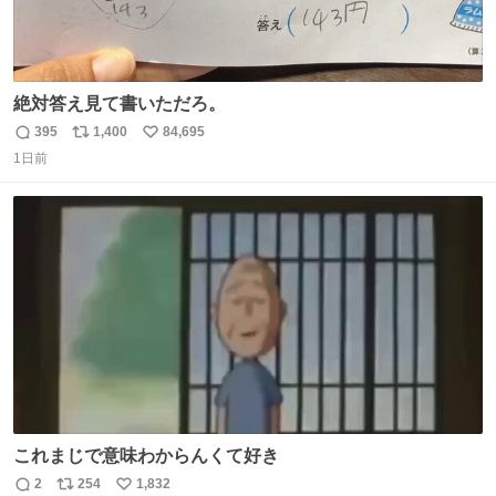
絶対答え見て書いただろ。
395
1,400
84,695
返
リ
い
1日前
信
ポ
い
数
ス
ね
ト
数
数
これまじで意味わからんくて好き
2
254
1,832
返
リ
い