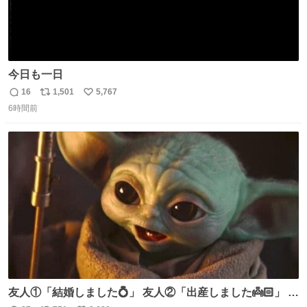
今日も一日
16
1,501
5,767
返
リ
い
6時間前
信
ポ
い
数
ス
ね
ト
数
数
友人①「結婚しました💍」 友人②「出産しました👼🏻」 友