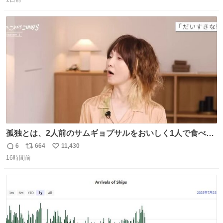
信
ポ
い
数
ス
ね
ト
数
数
孤独とは、2人前のサムギョプサルをおいしく1人で食べる
ことである←好きすぎる
6
664
11,430
返
リ
い
16時間前
信
ポ
い
数
ス
ね
ト
数
数