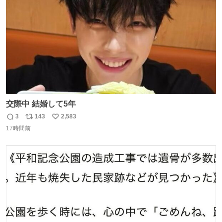
数
交際中 結婚して5年
3
143
2,583
返
リ
い
17時間前
信
ポ
い
数
ス
ね
ト
数
数