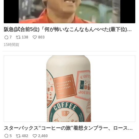
阪急(試合前5位)「何が怖いなこんなもんべべた(最下位)や
ないか！」 南海(試合前6位)「お前んとこ何位ないったい？
7
138
803
返
リ
い
ウチも人のこと言われへんけど」 阪「おーい、お互いに西
15時間前
信
ポ
い
武には勝とうぜ！」 南「分かった！分かった！」
数
ス
ね
ト
数
数
スターバックス“コーヒーの旅”着想タンブラー、ロースタ
リー 東京×トラベラーズカンパニー コーヒーやグルメの味
5
482
2,460
返
リ
い