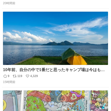
20時間前
信
ポ
い
数
ス
ね
ト
数
数
10年前、自分の中で1番だと思ったキャンプ場は今はもう
ない
9
119
4,329
返
リ
い
15時間前
信
ポ
い
数
ス
ね
ト
数
数