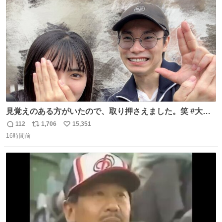
っていきたい… （昭和4年婦人倶楽部新年号より）
ト
数
数
見覚えのある方がいたので、取り押さえました。笑 #大追
跡 #鈴木浩文 さん
112
1,706
15,351
返
リ
い
16時間前
信
ポ
い
数
ス
ね
ト
数
数