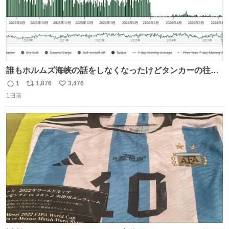
誰もホルムズ海峡の話をしなくなったけどタンカーの往来
は消滅したままですねと
1
1,876
3,476
返
リ
い
1日前
信
ポ
い
数
ス
ね
ト
数
数