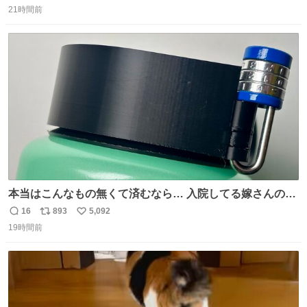
を記録できるノートも - fashion-press.net/news/149501
21時間前
信
ポ
い
数
ス
ね
ト
数
数
本当はこんなもの無くて済むなら… 入院してる嫁さんの病
棟、共同の冷蔵庫の中身を勝手に触る輩がおるのだけど、
16
893
5,092
返
リ
い
ナルゲンボトルの中身が減っている事案が起きたらしい。
19時間前
信
ポ
い
水に何か入れられても嫌なので3Dプリンタで 『鍵を開け
数
ス
ね
ないと蓋が回せないやつ』を作ったぞ…
ト
数
数