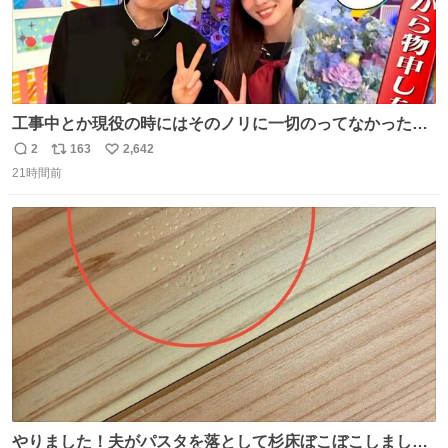
工事中とか現役の時にはそのノリに一切のってなかった1
番の「設楽の女」が卒業して頭角を現しはじめてて大好き
2
163
2,642
返
リ
い
🥲🥲 設楽さんの返しも良い🥲 #梅澤美波
21時間前
信
ポ
い
数
ス
ね
ト
数
数
やりました！夫がパスタを落として杉床ぼこぼこしまし