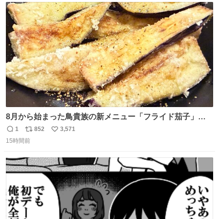
ト
数
数
8月から始まった鳥貴族の新メニュー「フライド茄子」が
うますぎでした 信じて……
1
852
3,571
返
リ
い
15時間前
信
ポ
い
数
ス
ね
ト
数
数