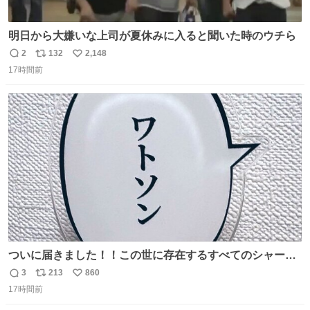
明日から大嫌いな上司が夏休みに入ると聞いた時のウチら
2
132
2,148
返
リ
い
17時間前
信
ポ
い
数
ス
ね
ト
数
数
ついに届きました！！この世に存在するすべてのシャーロ
ック・ホームズに「ワトソン」と喋ってもらうためのアク
3
213
860
返
リ
い
スタです！！！
17時間前
信
ポ
い
数
ス
ね