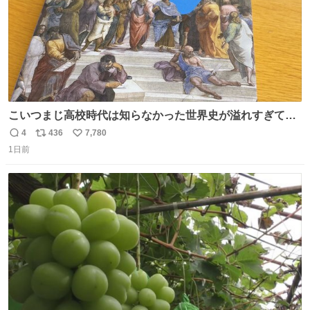
こいつまじ高校時代は知らなかった世界史が溢れすぎてて
𝑩𝑰𝑮 𝑳𝑶𝑽𝑬＿＿
4
436
7,780
返
リ
い
1日前
信
ポ
い
数
ス
ね
ト
数
数