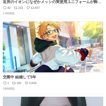
近所のイオンになぜかメッシの実使用ユニフォームが飾っ
てあっておもろい
42
222
12,937
返
リ
い
17時間前
信
ポ
い
数
ス
ね
ト
数
数
交際中 結婚して5年
1
181
2,544
返
リ
い
18時間前
信
ポ
い
数
ス
ね
ト
数
数