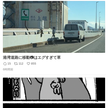
ト
数
数
港湾道路に移動📷はエグすぎて草
15
112
855
返
リ
い
6時間前
信
ポ
い
数
ス
ね
ト
数
数