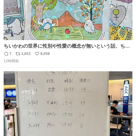
ちいかわの世界に性別や性愛の概念が無いという話、ちい
かわタロットでも恋人・女帝・女教皇あたりは性別を意識
7
1,053
8,058
返
リ
い
させないように描かれてるんだよね。かなり徹底している
12時間前
信
ポ
い
印象。
数
ス
ね
ト
数
数