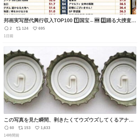
邦画実写歴代興行収入TOP100 1️⃣国宝←🆕 2️⃣踊る大捜査線
THE MOVIE2 3️⃣南極物語 4️⃣踊る大捜査線 THE MOVIE 5️⃣
2
124
695
返
リ
い
子猫物語 6️⃣劇場版コード・ブルー 7️⃣天と地と 8️⃣永遠の0
1日前
信
ポ
い
9️⃣ROOKIES-卒業- 🔟世界の中心で、愛をさけぶ … 44位 ほ
数
ス
ね
どなく、お別れです←🆕 … 60位 キングダム 魂の決戦←🆕
ト
数
数
この写真を見た瞬間、剥きたくてウズウズしてくるアナ
タ、完全なる同世代（笑） #70年代 #80年代 #昭和レト
60
153
1,633
返
リ
い
ロ
14時間前
信
ポ
い