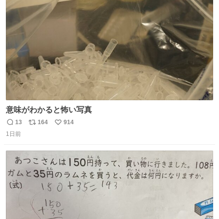
ト
数
数
意味がわかると怖い写真
13
164
914
返
リ
い
1日前
信
ポ
い
数
ス
ね
ト
数
数