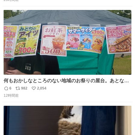
信
ポ
い
数
ス
ね
ト
数
数
何もおかしなところのない地域のお祭りの屋台。あとなん
か割と聞き馴染みのあるBGMが流れてます #関広見まつり
6
982
2,054
返
リ
い
#関広見まつり2026
12時間前
信
ポ
い
数
ス
ね
ト
数
数