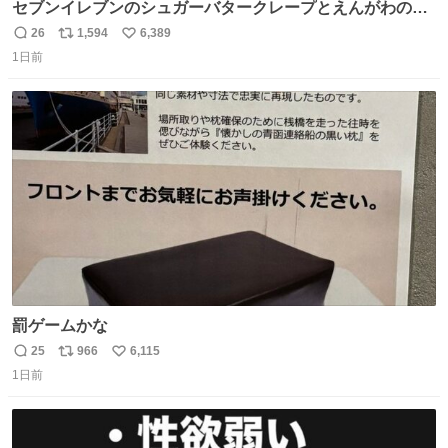
セブンイレブンのシュガーバタークレープとえんがわの寿
司を探している人へ！ シュガーバタークレープは目黒、品
26
1,594
6,389
返
リ
い
川、蒲田、渋谷、川崎、横浜、鶴見、九州の一部エリア限
1日前
信
ポ
い
定商品で8月5日に発注が終了したため店舗に置いてあると
数
ス
ね
ころ少ないですが見つけたら即買いです🤩❣️
ト
数
数
罰ゲームかな
25
966
6,115
返
リ
い
1日前
信
ポ
い
数
ス
ね
ト
数
数