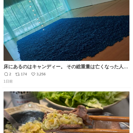
ト
数
数
床にあるのはキャンディー。 その総重量は亡くなった人と
同等の重さだそうです。 鑑賞者は一つ持ち帰れますが、亡
2
174
3,256
返
リ
い
くなった人の一部を持ち帰っているような感覚になりまし
1日前
信
ポ
い
た。 勇気を出して口に入れたら、ハッカ味😳✨ #ポーラ美
数
ス
ね
術館
ト
数
数