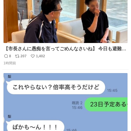
【市長さんに愚痴を言ってごめんなさいね】 今日も避難所
を回り、皆さんのお話を伺いました。 少し辛そうな表情を
8
207
1,402
返
リ
い
されていた高齢の女性に、「どうぞ遠慮なく、何でも話し
1時間前
信
ポ
い
てください」と声をかけました。
数
ス
ね
ト
数
数