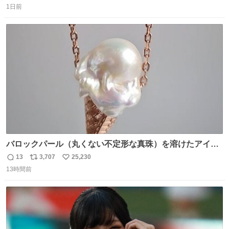
し、なんなら表に出てこない。 自分に自信がない半端モン
1日前
信
ポ
い
はブランドで自分を飾りキラキラ自慢をする。 #折田楓
数
ス
ね
#merchu
ト
数
数
バロックパール（丸くない不定形な真珠）を溶けたアイス
や飴玉、雲、アヒルに見立ててジュエリーデザイナー、
13
3,707
25,230
返
リ
い
Ben Choi 蔡俊文さんの作品。
13時間前
信
ポ
い
instagram.com/bcjoaillerie/
数
ス
ね
ト
数
数