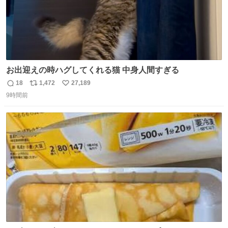
お出迎えの時ハグしてくれる猫 中身人間すぎる
18
1,472
27,189
返
リ
い
9時間前
信
ポ
い
数
ス
ね
ト
数
数