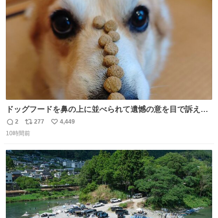
ト
数
数
ドッグフードを鼻の上に並べられて遺憾の意を目で訴えて
くるコーギー
2
277
4,449
返
リ
い
10時間前
信
ポ
い
数
ス
ね
ト
数
数