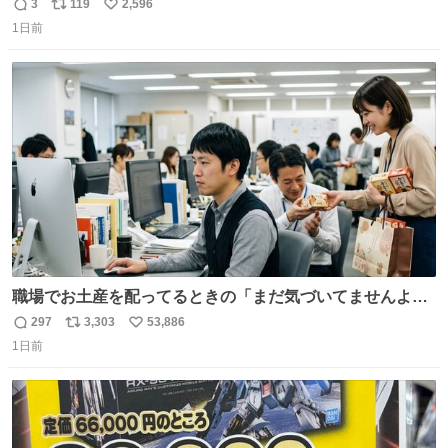
3
119
2,596
返
リ
い
1日前
信
ポ
い
数
ス
ね
ト
数
数
職場でお土産を配ってるときの「まだ気づいてませんよ」
的な演技が毎回シンドい。
297
3,303
53,886
返
リ
い
1日前
信
ポ
い
数
ス
ね
ト
数
数