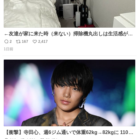
←友達が家に来た時（来ない）掃除機丸出しは生活感が出
てかっこ悪いなぁ →せや
2
167
2,417
返
リ
い
1日前
信
ポ
い
数
ス
ね
ト
数
数
【衝撃】寺田心、週6ジム通いで体重62kg→82kgに 110kg