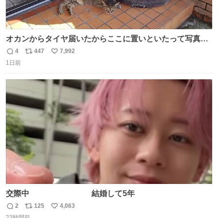
オカンからタイヤ届いたからここに置いといたって写真送
られてきたけど明らかに猫が邪魔くさそうな顔してて草
4
447
7,992
返
リ
い
1日前
信
ポ
い
数
ス
ね
ト
数
数
交際中 結婚して5年
2
125
4,063
返
リ
い
23時間前