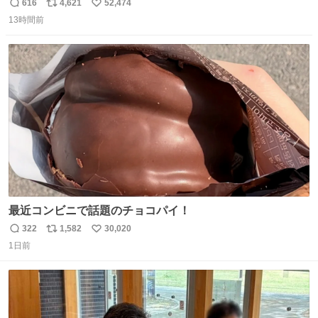
のベンチプレス持ち上げる姿披露
616
4,621
52,474
返
リ
い
news.livedoor.com/article/detail… 元々自重のみだった
13時間前
信
ポ
い
が、更に筋肉を大きくするためジム通いを開始。筋肉増量
数
ス
ね
のためおにぎり10個、ゼリー飲料3～4本、パスタと毎日4
ト
数
数
千kcalオーバーの食事を摂取し、増量したという。
最近コンビニで話題のチョコパイ！
322
1,582
30,020
返
リ
い
1日前
信
ポ
い
数
ス
ね
ト
数
数