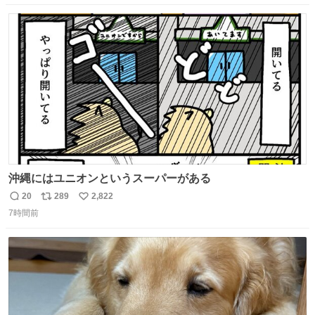
数
ス
ね
ト
数
数
沖縄にはユニオンというスーパーがある
20
289
2,822
返
リ
い
7時間前
信
ポ
い
数
ス
ね
ト
数
数