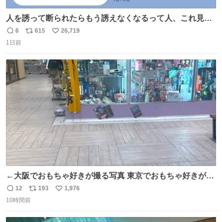
人を誘って断られたらもう誘えなくなるって人、これ見て
元気出してほしい
6
615
26,719
返
リ
い
1日前
信
ポ
い
数
ス
ね
ト
数
数
←大阪でおもちゃ好きが撮る写真 東京でおもちゃ好きが撮
る写真→
12
193
1,976
返
リ
い
10時間前
信
ポ
い
数
ス
ね