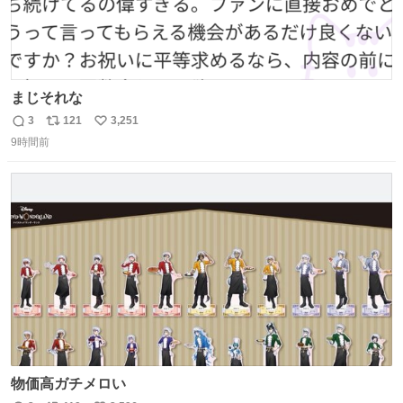
まじそれな
3
121
3,251
返
リ
い
9時間前
信
ポ
い
数
ス
ね
ト
数
数
物価高ガチメロい