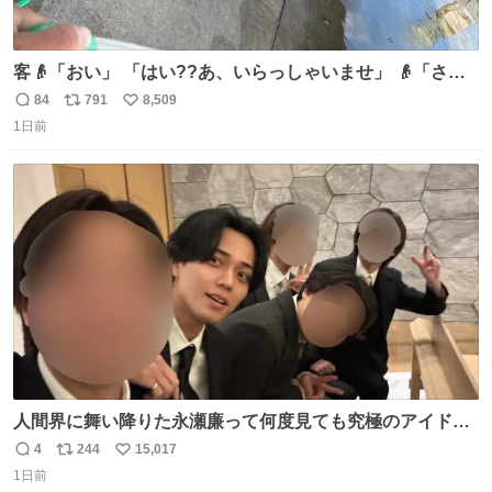
客👴「おい」 「はい??あ、いらっしゃいませ」 👴「さっ
きからずっと水出しっぱなしでもったいないだろ」 「静電
84
791
8,509
返
リ
い
気を逃がし、熱くなった地面の温度を下げ、引火事故の防
1日前
信
ポ
い
止の為必要な作業です」 👴「水不足の昨今にもったいない
数
ス
ね
ことをするな!!」 それでは歌います、聞いてください 「井
ト
数
数
戸水」
人間界に舞い降りた永瀬廉って何度見ても究極のアイドル
過ぎてずっと味する。美味い。
4
244
15,017
返
リ
い
1日前
信
ポ
い