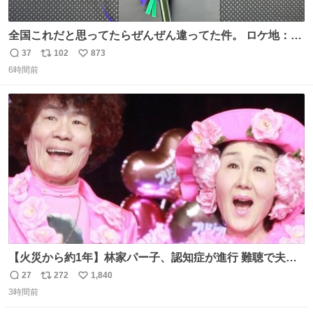
全国これだと思ってたらぜんぜん違ってた件。 ロケ地：広
島
37
102
873
返
リ
い
6時間前
信
ポ
い
数
ス
ね
ト
数
数
【火災から約1年】林家パー子、認知症が進行 難聴で夫・
ペーと「筆談」 news.livedoor.com/article/detail… パー子
27
272
1,840
返
リ
い
は以前からの難聴も悪化。大声での会話も通じないという
3時間前
信
ポ
い
が、ペーによると、「こっちが『バカか！』って言うとそ
数
ス
ね