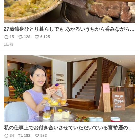
27歳独身ひとり暮らしでも あかるいうちから呑みながらキ
ッチンでひとり焼肉できてしあわせだもん՞ o̴̶̷̥ ̫ o̴̶̷̥ ՞
15
128
6,125
返
リ
い
1日前
信
ポ
い
数
ス
ね
ト
数
数
私の仕事上でお付き合いさせていただいている富裕層の社
長さん達は、こんな事しない。 こんな自慢は一切しない
24
182
982
返
リ
い