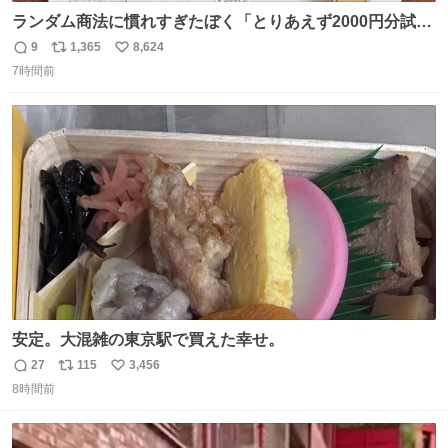
ランダム商法に慣れすぎたぼく「とりあえず2000円分試し
てみるか…」 駅員さん「どれが欲しいの？」 ぼく「えっ
9
1,365
8,624
返
リ
い
良いんですか？」 駅員さん「何が…？？」 やっぱランダム
7時間前
信
ポ
い
って悪い文化だ
数
ス
ね
わ！！！！！！！！！！！！！！！！！！！！
ト
数
数
安定。大混雑の東京駅で買えた幸せ。
27
115
3,456
返
リ
い
8時間前
信
ポ
い
数
ス
ね
ト
数