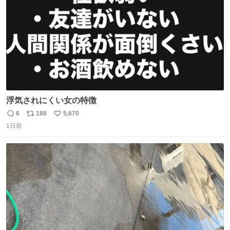
浮気されにくい女の特徴
6
188
5,670
返
リ
い
1日前
信
ポ
い
数
ス
ね
ト
数
数