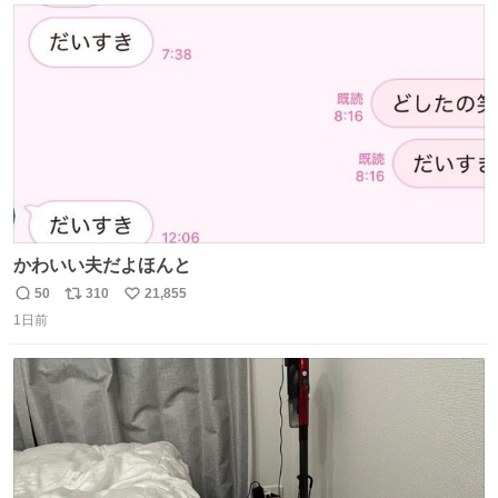
れだけ分かる。『今なんて言った？』みたいな。始末が悪
ト
数
数
いんだ」と笑顔で語った。
かわいい夫だよほんと
50
310
21,855
返
リ
い
1日前
信
ポ
い
数
ス
ね
ト
数
数