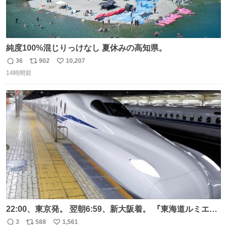
純度100%混じりっけなし 夏休みの高知県。
36
902
10,207
返
リ
い
14時間前
信
ポ
い
数
ス
ね
ト
数
数
22:00、東京発。 翌朝6:59、新大阪着。 『東海道ルミエー
ルエクスプレス』が今夜、初運行！ 岐阜羽島駅で夜を越す
3
588
1,561
返
リ
い