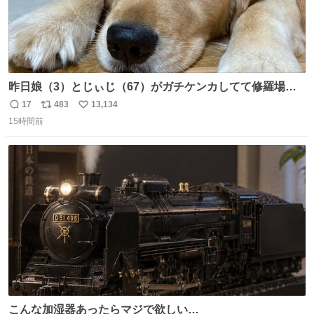
昨日娘（3）とじぃじ（67）がガチケンカしてて修羅場だ
ったんだけど、ふぉるては可能な限り平たくなってまし
17
483
13,134
返
リ
い
た。犬が1番空気読める。
15時間前
信
ポ
い
数
ス
ね
ト
数
数
こんな加湿器あったらマジで欲しい…