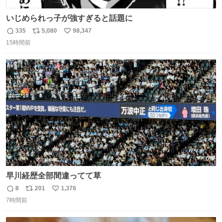
いじめられっ子が強すぎると話題に
335
5,080
98,347
返
リ
い
15時間前
信
ポ
い
数
ス
ね
ト
数
数
早川経歴全部間違ってて草
8
201
1,376
返
リ
い
7時間前
信
ポ
い
数
ス
ね