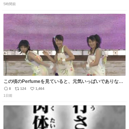
東海道新幹線。寝台列車じゃないのに、朝まで新幹線とい
5時間前
信
ポ
い
う、なんだか特別体験😉 #TRAINTRIP #東海道ルミエール
数
ス
ね
エクスプレス
ト
数
数
この頃のPerfumeを見ていると、元気いっぱいでありなが
ら決して感情に任せすぎることなく、しっかりと制御され
8
124
1,464
返
リ
い
たダンスであることに新鮮に驚く。3人のあげた足の向き
1日前
信
ポ
い
や角度とか本当に細かな部分まできっちりと揃っていてそ
数
ス
ね
こから積み重ねてきた努力や練習量が見て取れる…
ト
数
数