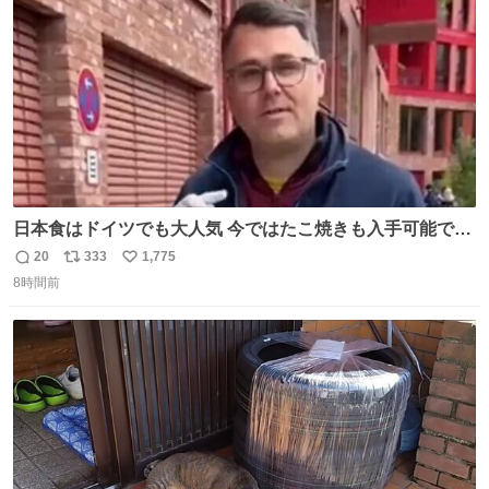
数
日本食はドイツでも大人気 今ではたこ焼きも入手可能です
が、🥑や🌽、ウィンナーや枝豆などが入っているオリジナ
20
333
1,775
返
リ
い
ルたこ焼きへと進化 大使館の広報課長ハインリッヒは、日
8時間前
信
ポ
い
本でたこ焼きに心奪われ、ベルリンにいたときには出店で
数
ス
ね
焼いてました👏（ええ笑顔や） #たこ焼きの日
ト
数
数