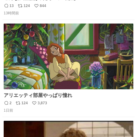
13
124
844
返
リ
い
13時間前
信
ポ
い
数
ス
ね
ト
数
数
アリエッティ部屋やっぱり憧れ
2
124
3,873
返
リ
い
1日前
信
ポ
い
数
ス
ね
ト
数
数