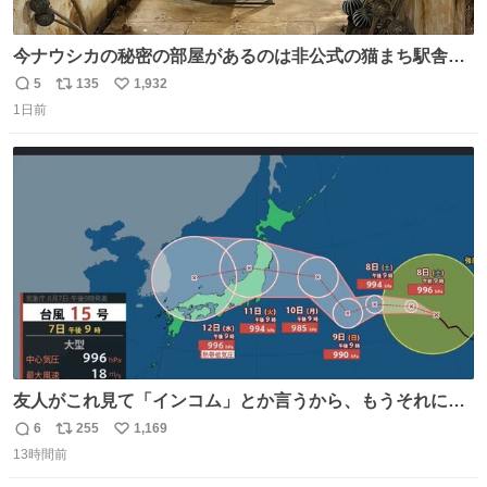
今ナウシカの秘密の部屋があるのは非公式の猫まち駅舎だ
けだもんね。本物が欲しいね
5
135
1,932
返
リ
い
1日前
信
ポ
い
数
ス
ね
ト
数
数
友人がこれ見て「インコム」とか言うから、もうそれにし
か見えなくなっちゃった。
6
255
1,169
返
リ
い
13時間前
信
ポ
い
数
ス
ね