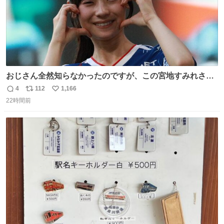
おじさん全然知らなかったのですが、この宮地すみれさん
（日向坂46）はマリサポだったのですね。 カメラ目線でに
4
112
1,166
返
リ
い
っこりしていただいたので撮影したものの、全然誰だか知
22時間前
信
ポ
い
りませんでした。 マリサポらしいのでこれからは名前覚え
数
ス
ね
ます！！
ト
数
数