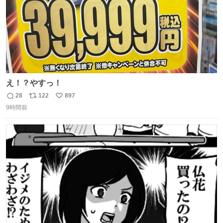
え！？やすっ！
28
122
897
返
リ
い
9時間前
信
ポ
い
数
ス
ね
ト
数
数