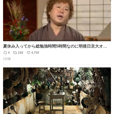
夏休み入ってから総勉強時間5時間なのに明後日京大オー
プンで今これ
4
168
4,750
返
リ
い
1日前
信
ポ
い
数
ス
ね
ト
数
数