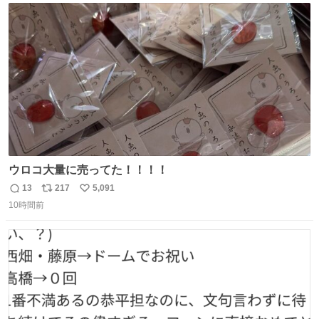
ト
数
数
ウロコ大量に売ってた！！！！
13
217
5,091
返
リ
い
10時間前
信
ポ
い
数
ス
ね
ト
数
数