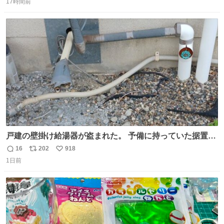
17時間前
信
ポ
い
数
ス
ね
ト
数
数
戸建の壁掛け給湯器が盗まれた。 予備に持っていた据置給
湯器があったのでガスやさんに設置してもらった。 工事費
16
202
918
返
リ
い
9万円。 痛い出費。 防犯カメラ設置した。 物騒な時代にな
1日前
信
ポ
い
ったな。 昔は給湯器盗むとか聞いたことなかったな。
数
ス
ね
ト
数
数