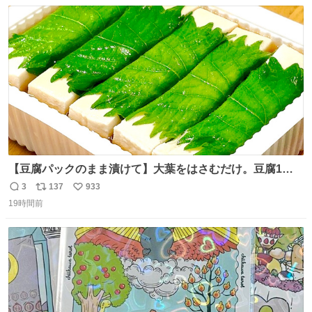
数
ス
ね
ト
数
数
【豆腐パックのまま漬けて】大葉をはさむだけ。豆腐1
丁、秒でなくなる 豆腐に大葉をはさんで、めんつゆに漬け
3
137
933
返
リ
い
るだけ。冷蔵庫で置くだけで味がしみ込み、さっぱりなの
19時間前
信
ポ
い
に満足感のある一品に。火を使わず5分で仕込める、忙し
数
ス
ね
い日にもぴったりの大葉と豆腐の漬けレシピです。 詳しく
ト
数
数
はリプ欄を見てね👇