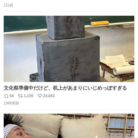
返
リ
い
1日前
信
ポ
い
数
ス
ね
ト
数
数
文化祭準備中だけど、机上があまりにいじめっぽすぎる
54
1,130
24,002
返
リ
い
19時間前
信
ポ
い
数
ス
ね
ト
数
数