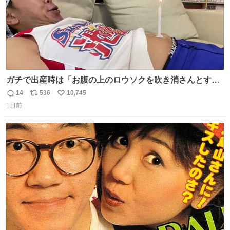
ガチで出産時は「お腹の上のロウソクを吹き消さんとする
サンシャイン池崎」だったし、お産後の股裂け状態でのト
14
536
10,745
返
リ
い
イレは「とにかく明るい安村の体勢」が1番楽
1日前
信
ポ
い
数
ス
ね
ト
数
数