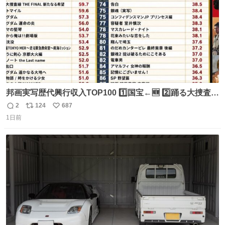
邦画実写歴代興行収入TOP100 1️⃣国宝←🆕 2️⃣踊る大捜査線
THE MOVIE2 3️⃣南極物語 4️⃣踊る大捜査線 THE MOVIE 5️⃣
2
124
687
返
リ
い
子猫物語 6️⃣劇場版コード・ブルー 7️⃣天と地と 8️⃣永遠の0
1日前
信
ポ
い
9️⃣ROOKIES-卒業- 🔟世界の中心で、愛をさけぶ … 44位 ほ
数
ス
ね
どなく、お別れです←🆕 … 60位 キングダム 魂の決戦←🆕
ト
数
数