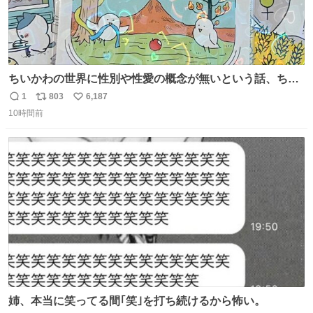
ちいかわの世界に性別や性愛の概念が無いという話、ちい
かわタロットでも恋人・女帝・女教皇あたりは性別を意識
1
803
6,187
返
リ
い
させないように描かれてるんだよね。かなり徹底している
10時間前
信
ポ
い
印象。
数
ス
ね
ト
数
数
姉、本当に笑ってる間｢笑｣を打ち続けるから怖い。