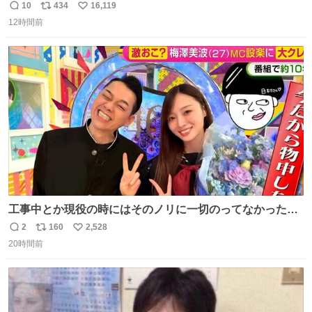
10
434
16,119
返
リ
い
12時間前
信
ポ
い
数
ス
ね
ト
数
数
工事中とか現役の時にはそのノリに一切のってなかった1
番の「設楽の女」が卒業して頭角を現しはじめてて大好き
2
160
2,528
返
リ
い
🥲🥲 設楽さんの返しも良い🥲 #梅澤美波
20時間前
信
ポ
い
数
ス
ね
ト
数
数