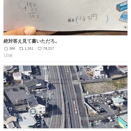
絶対答え見て書いただろ。
386
1,301
79,317
返
リ
い
1日前
信
ポ
い
数
ス
ね
ト
数
数