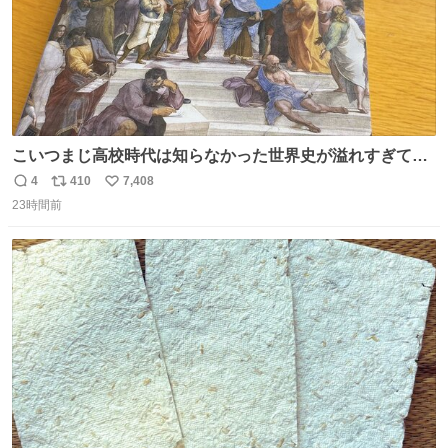
こいつまじ高校時代は知らなかった世界史が溢れすぎてて
𝑩𝑰𝑮 𝑳𝑶𝑽𝑬＿＿
4
410
7,408
返
リ
い
23時間前
信
ポ
い
数
ス
ね
ト
数
数