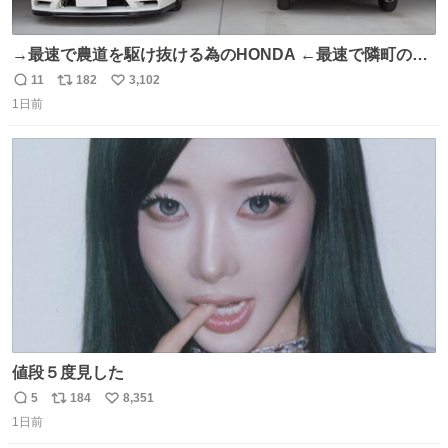
→最速で農道を駆け抜ける為のHONDA ←最速で隣町の集
会所に行く為のHONDA
11
182
3,102
返
リ
い
1日前
信
ポ
い
数
ス
ね
ト
数
数
値段５度見した
5
184
8,351
返
リ
い
1日前
信
ポ
い