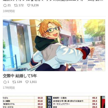
てあっておもろい
21
172
9,236
返
リ
い
16時間前
信
ポ
い
数
ス
ね
ト
数
数
交際中 結婚して5年
1
129
1,911
返
リ
い
17時間前
信
ポ
い
数
ス
ね
ト
数
数