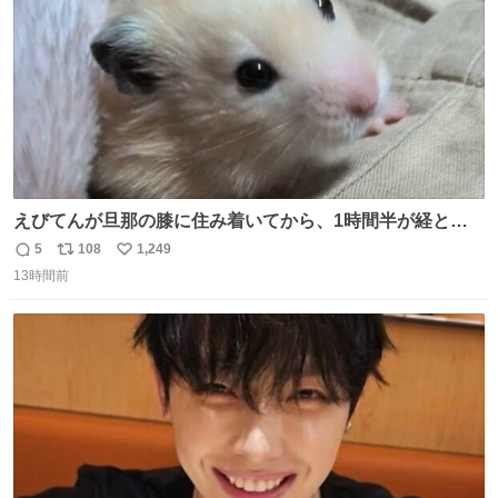
えびてんが旦那の膝に住み着いてから、1時間半が経とう
としている。 えびてんはもう永住の意を固めており、持ち
5
108
1,249
返
リ
い
込んだおやつを所定の場所に置くなどしている。
13時間前
信
ポ
い
数
ス
ね
ト
数
数