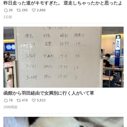
昨日走った道がキモすぎた。 逆走しちゃったかと思ったよ
26
285
2,886
返
リ
い
1日前
信
ポ
い
数
ス
ね
ト
数
数
函館から羽田経由で女満別に行く人がいて草
78
478
5,933
返
リ
い
20時間前
信
ポ
い
数
ス
ね
ト
数
数