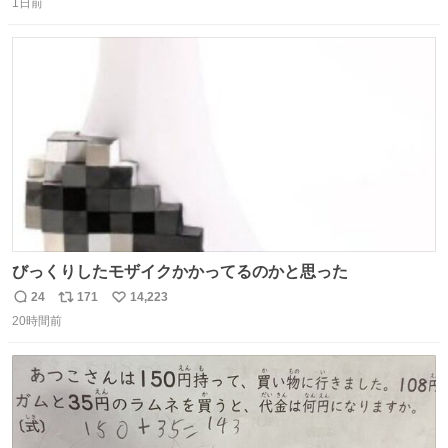
1日前
信
ポ
い
数
ス
ね
ト
数
数
びっくりしたモザイクかかってるのかと思った
24
171
14,223
返
リ
い
20時間前
信
ポ
い
数
ス
ね
ト
数
数