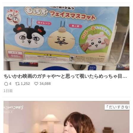
数
ス
ね
ト
数
数
ちいかわ映画のガチャや〜と思って覗いたらめっちゃ目合
って気まずい
4
1,252
34,088
返
リ
い
1日前
信
ポ
い
数
ス
ね
ト
数
数