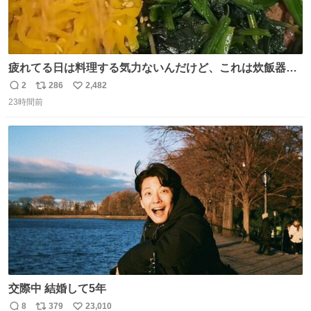
疲れてる日は料理する気力ないんだけど、これは炊飯器に
おまかせするだけだから「これなら作れる！」ってなっ
2
286
2,482
返
リ
い
た。
23時間前
信
ポ
い
数
ス
ね
ト
数
数
交際中 結婚して5年
8
379
23,010