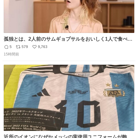
孤独とは、2人前のサムギョプサルをおいしく1人で食べる
ことである←好きすぎる
5
579
9,763
返
リ
い
15時間前
信
ポ
い
数
ス
ね
ト
数
数
近所のイオンになぜかメッシの実使用ユニフォームが飾っ