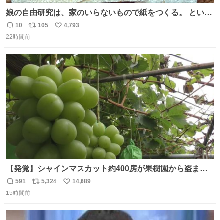
娘の自由研究は、家のいらないもので紙をつくる。 という
事でわたしの使わないリードが紙に変身しました😂
10
105
4,793
返
リ
い
22時間前
信
ポ
い
数
ス
ね
ト
数
数
【発覚】シャインマスカット約400房が果樹園から盗まれ
る 栃木・佐野市 news.livedoor.com/article/detail… 被害
591
5,324
14,689
返
リ
い
に遭った果樹園には防犯カメラなどはなく、シャインマス
15時間前
信
ポ
い
カットが盗まれた木には刃物などで切られた跡が。市内で
数
ス
ね
今年に入って同様の被害は確認されておらず、警察はパト
ト
数