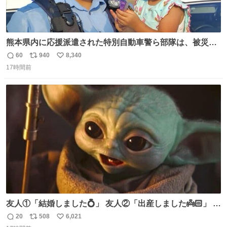
熊本県内に応援派遣された特別自動車警ら部隊は、被災場
所のみならず、避難所も回りながらパトロールを行ってい
60
940
8,340
返
リ
い
ます。写真は、京都府警察の特別自動車警ら部隊が、上益
17時間前
信
ポ
い
城郡御船町内で避難している方々と交流している様子で
数
ス
ね
す。 #令和８年熊本地震 #京都府警察
ト
数
数
友人①「結婚しました💍」 友人②「出産しました👼🏻」 友
人③「マイホーム建てました🏡」 私「パトゥ」
20
508
6,021
返
リ
い