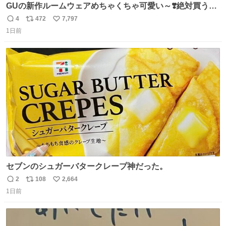
GUの新作ルームウェアめちゃくちゃ可愛い～❣️絶対買うぞ
🪿🤍 9月下旬発売🪄
4
472
7,797
返
リ
い
1日前
信
ポ
い
数
ス
ね
ト
数
数
セブンのシュガーバタークレープ神だった。
2
108
2,664
返
リ
い
1日前
信
ポ
い
数
ス
ね
ト
数