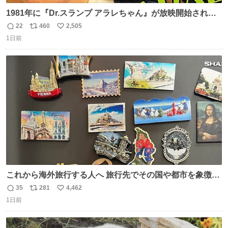
1981年に『Dr.スランプ アラレちゃん』が放映開始された
直後の鳥山明さんと、小山茉美さんです。
22
460
2,505
返
リ
い
1日前
信
ポ
い
数
ス
ね
ト
数
数
これから海外旅行する人へ 旅行先でその国や都市を象徴す
る マグネットを買って欲しい。 僕は交換留学してた1年間
35
281
4,462
返
リ
い
で20カ国回ったけど、旅行先で必ずマグネットを買い、今
1日前
信
ポ
い
は家の冷蔵庫に貼ってる。 交換留学が終わって1年経つけ
数
ス
ね
どそれぞれのマグネットを見る度に旅の思い出が鮮明によ
ト
数