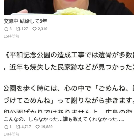
交際中 結婚して5年
3
127
2,310
返
リ
い
15時間前
信
ポ
い
数
ス
ね
ト
数
数
こんなの、しらなかった…誰も教えてくれなかった…。
1
4,717
19,889
返
リ
い
14時間前
信
ポ
い