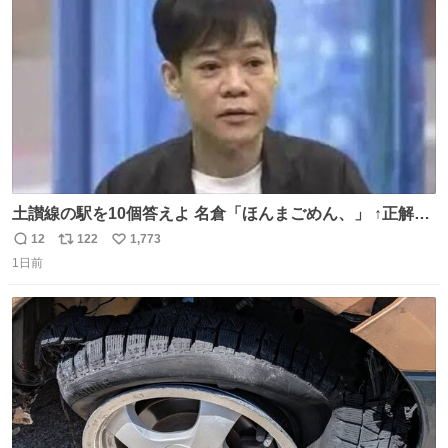
数
ロールを強化する。
土讃線の駅を10個答えよ 名倉「ほんまごめん、」 ↑正解
（御免駅）
12
122
1,773
返
リ
い
1日前
信
ポ
い
数
ス
ね
ト
数
数