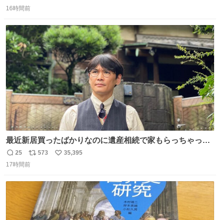
返
リ
い
16時間前
信
ポ
い
数
ス
ね
ト
数
数
最近新居買ったばかりなのに遺産相続で家もらっちゃった
長男
25
573
35,395
返
リ
い
17時間前
信
ポ
い
数
ス
ね
ト
数
数