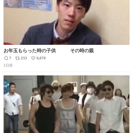
お年玉もらった時の子供 その時の親
7
233
8,878
返
リ
い
1日前
信
ポ
い
数
ス
ね
ト
数
数