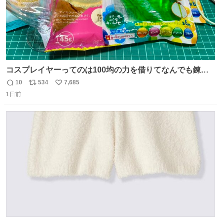
コスプレイヤーってのは100均の力を借りてなんでも錬成
できるんですよねビフォーアフター
10
534
7,685
返
リ
い
1日前
信
ポ
い
数
ス
ね
ト
数
数