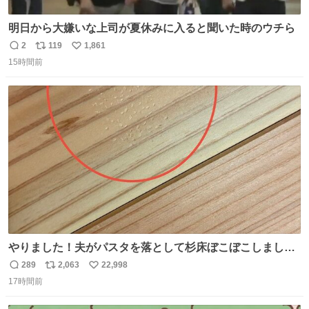
明日から大嫌いな上司が夏休みに入ると聞いた時のウチら
2
119
1,861
返
リ
い
15時間前
信
ポ
い
数
ス
ね
ト
数
数
やりました！夫がパスタを落として杉床ぼこぼこしまし
た！よかったーーー！ファーストぼこぼこ自分じゃなく
289
2,063
22,998
返
リ
い
て！これで第二波いつでもいけます！！！✌️いやーほっと
17時間前
信
ポ
い
した！ 杉床を採用しようとしている方々へ忠告です。杉床
数
ス
ね