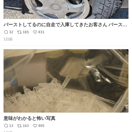
バーストしてるのに自走で入庫してきたお客さん バースト
したならその場で動かないで助け呼んで下さい😰 保険にロ
32
165
831
返
リ
い
ードサービス付いてて金銭負担も無いんですから これで走
1日前
信
ポ
い
ると、壊さなくていい所まで壊しちゃいますから 実際、外
数
ス
ね
装ダメージ、ABSセンサ断線、ブレーキホースも傷入っち
ト
数
数
ゃってます…
意味がわかると怖い写真
13
163
905
返
リ
い