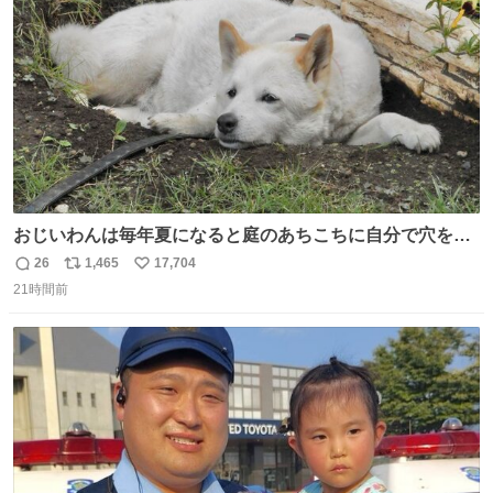
数
みがえります。
おじいわんは毎年夏になると庭のあちこちに自分で穴を掘
って涼んでた。 たまにうさぎ氏がちゃっかり中に入る事も
26
1,465
17,704
返
リ
い
あったが、退かさず怒らず保護者のようにただ見ていた。
21時間前
信
ポ
い
数
ス
ね
ト
数
数