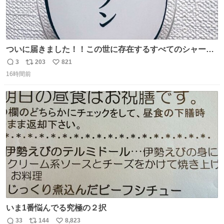
ついに届きました！！この世に存在するすべてのシャーロ
ック・ホームズに「ワトソン」と喋ってもらうためのアク
3
203
821
返
リ
い
スタです！！！
16時間前
信
ポ
い
数
ス
ね
ト
数
数
いま1番悩んでる究極の２択
33
144
8,823