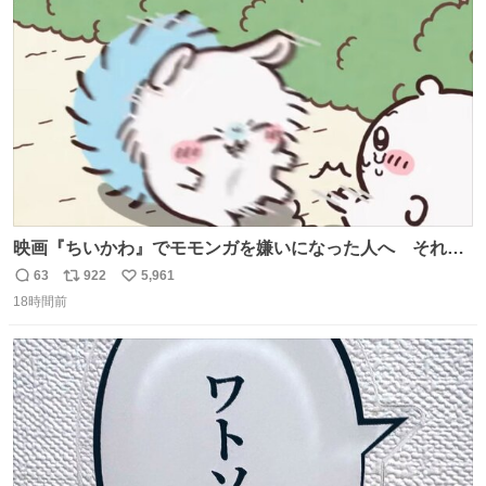
は乾燥パスタに負けます。豆腐くらいやわやわです。
ト
数
数
映画『ちいかわ』でモモンガを嫌いになった人へ それで
も愛される理由と可能性 kai-you.net/article/96186 『映画
63
922
5,961
返
リ
い
ちいかわ 人魚の島のひみつ』を3回観て、原作も追ってい
18時間前
信
ポ
い
る筆者が、モモンガの名誉回復を試みようとする記事で
数
ス
ね
す。ちいかわ初心者向けです🖊
ト
数
数