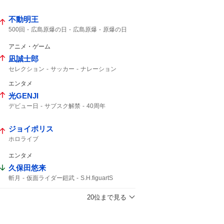
不動明王
500回
広島原爆の日
広島原爆
原爆の日
アニメ・ゲーム
凪誠士郎
セレクション
サッカー
ナレーション
エンタメ
光GENJI
デビュー日
サブスク解禁
40周年
ラストアルバム
サブスク
ジョイポリス
ホロライブ
エンタメ
久保田悠来
斬月
仮面ライダー鎧武
S.H.figuartS
仮面ライダー
真骨彫
20位まで見る