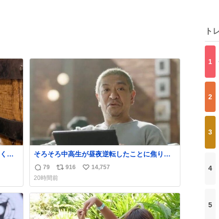
ト
1
2
3
く
そろそろ中高生が昼夜逆転したことに焦り始
取っ
める時期やね
79
916
14,757
4
返
リ
い
20時間前
信
ポ
い
数
ス
ね
ト
数
5
数