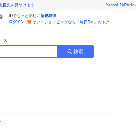
Yahoo! JAPAN
ヘ
支援先を見つけよう
IDでもっと便利に
新規取得
ログイン
ヤフーショッピングなら「毎日5％」おトク
ース
検索
た。