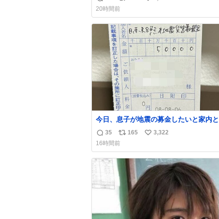
返
リ
い
20時間前
信
ポ
い
数
ス
ね
ト
数
数
今日、息子が地震の募金したいと家内と
局に行ったみたいです。おもちゃとか買
35
165
3,322
返
リ
い
択肢もあったと思うけど、自分で貯めて
16時間前
円を役に立てて欲しい、みんなも元気に
信
ポ
い
て欲しいと。家内も一緒に募金したので
数
ス
ね
分も何かできたらなぁと思いました。
ト
数
数