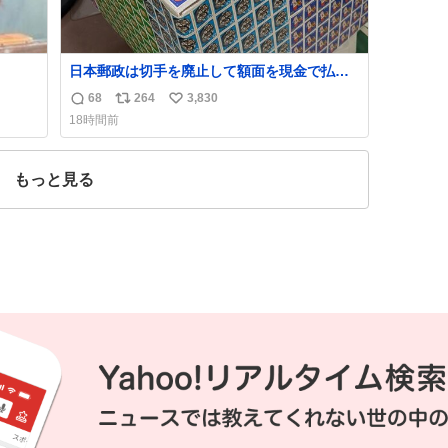
日本郵政は切手を廃止して額面を現金で払い
戻せ2026 #日本郵政 @JapanPostHD_PR
68
264
3,830
返
リ
い
18時間前
信
ポ
い
数
ス
ね
ト
数
もっと見る
数