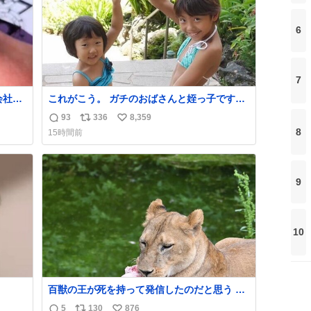
6
7
会社の
これがこう。 ガチのおばさんと姪っ子です。
（身長抜かされててしぬ笑） #ヤツルギ12 #
93
336
8,359
返
リ
い
家族でヒロイン
8
15時間前
信
ポ
い
数
ス
ね
ト
数
9
数
10
百獣の王が死を持って発信したのだと思う 高
温多湿が尋常でない日本の夏 どうか早急に飼
5
130
876