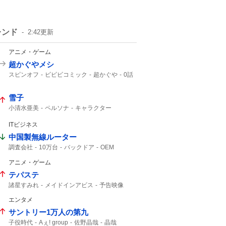
レンド
2:42
更新
アニメ・ゲーム
超かぐやメシ
スピンオフ
ビビビコミック
超かぐや
0話
Web漫画
10年後
美味しいものを
超かぐや姫
雪子
小清水亜美
ペルソナ
キャラクター
ITビジネス
中国製無線ルーター
調査会社
10万台
バックドア
OEM
安いから
Zbtlink
ルーター
日本経済新聞
アニメ・ゲーム
テパステ
諸星すみれ
メイドインアビス
予告映像
新キャスト
エンタメ
サントリー1万人の第九
子役時代
Aぇ! group
佐野晶哉
晶哉