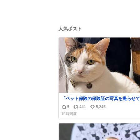
人気ポスト
「ペット保険の保険証の写真を撮らせて
れ」と頼んだらちゃんと座ってポーズを
5
441
5,245
返
リ
い
てくれた人
19時間前
信
ポ
い
数
ス
ね
ト
数
数