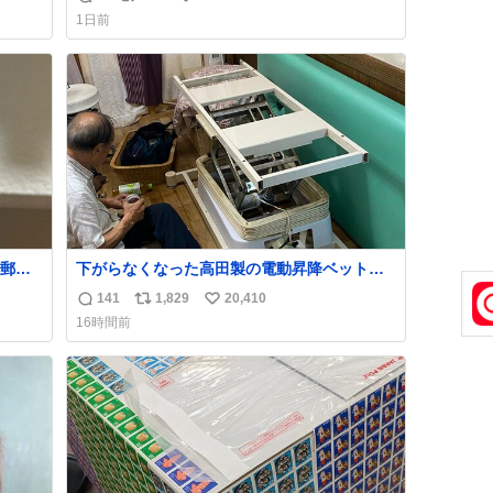
返
リ
い
育の環境を見直して 動物の命を護ってくださ
1日前
い…と 治療中のライオンが助かりますように
信
ポ
い
すべての動物の命が護られますように
数
ス
ね
2026.7.3📷多摩動物公園にて 残念ながら個体
ト
数
の識別は出来ません
数
郵便
下がらなくなった高田製の電動昇降ベット。
う選
メーカーからは、完全に見放されたんです
141
1,829
20,410
返
リ
い
た2万
が、 見事に85歳の父が治しました。 うちの父
16時間前
なっ
は、トヨタカローラのボディをオート生産す
信
ポ
い
、自
る、工業ロボットの製作者なんですが、 父が
数
ス
ね
電動ベットの配線をハンダで修理している横
ト
数
で、
数