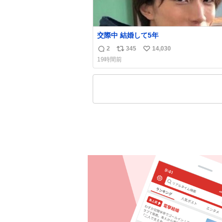
交際中 結婚して5年
2
345
14,030
返
リ
い
19時間前
信
ポ
い
数
ス
ね
ト
数
数