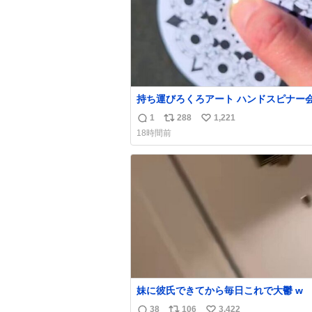
持ち運びろくろアート ハンドスピナー
偉い人、見てください。
1
288
1,221
返
リ
い
18時間前
信
ポ
い
数
ス
ね
ト
数
数
妹に彼氏できてから毎日これで大鬱 w
38
106
3,422