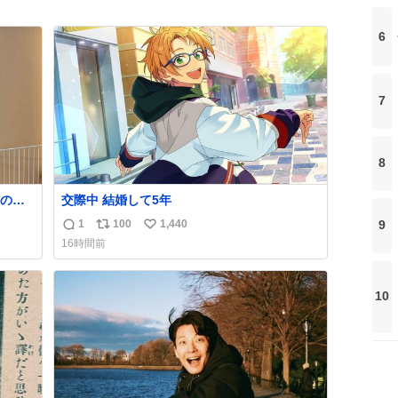
6
7
8
の方
交際中 結婚して5年
もう
1
100
1,440
9
返
リ
い
16時間前
信
ポ
い
数
ス
ね
ト
数
10
数