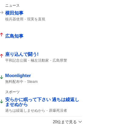
ニュース
横田知事
核兵器使用
現実を直視
広島知事
座り込んで闘う!
平和記念公園
極左活動家
広島県警
座り込んで
広島市中区
入場規制
Moonlighter
無料配布中
Steam
スポーツ
安らかに眠って下さい 過ちは繰返し
ませぬから
過ちは繰返しませぬから
原爆死没者
20位まで見る