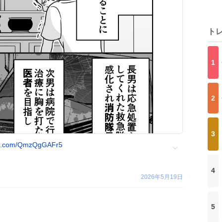
ト
1
2
3
.x.com/QmzQgGAFr5
4
2026年5月19日
5