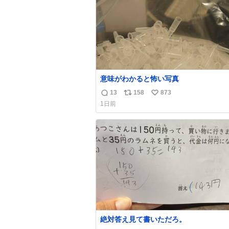
意味がわかると怖い写真
13
158
873
返
リ
い
1日前
信
ポ
い
数
ス
ね
ト
数
数
絶対答え見て書いただろ。