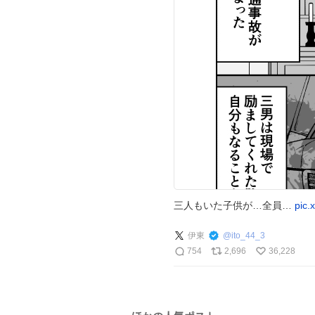
三人もいた子供が…全員…
pic
伊東
@
ito_44_3
754
2,696
36,228