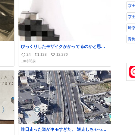
京
京
埼京
青梅
びっくりしたモザイクかかってるのかと思っ
た
24
138
12,370
返
リ
い
18時間前
信
ポ
い
数
ス
ね
ト
数
数
昨日走った道がキモすぎた。 逆走しちゃった