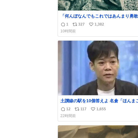
「何んぼなんでもこれではあんまり勇敢
ます。」 女性の立ち振る舞い指南コーナー
1
327
1,382
返
リ
い
で、大股を「下品」や「はしたない」と
10時間前
言葉を使わず「勇敢すぎます」と洒落っ
信
ポ
い
っぷりにたしなめる当時の言葉選びよ 
数
ス
ね
ぎます、使っていきたい… （昭和4年婦
ト
数
楽部新年号より）
数
土讃線の駅を10個答えよ 名倉「ほんまごめ
ん、」 ↑正解（御免駅）
12
117
1,655
返
リ
い
22時間前
信
ポ
い
数
ス
ね
ト
数
数