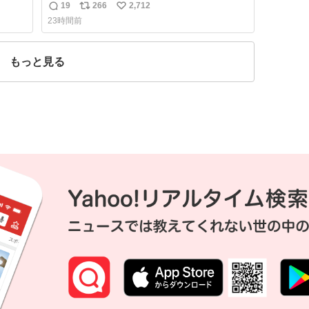
かと思ったよ
19
266
2,712
返
リ
い
23時間前
信
ポ
い
数
ス
ね
ト
数
もっと見る
数