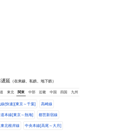
車遅延
（在来線、私鉄、地下鉄）
道
東北
関東
中部
近畿
中国
四国
九州
線(快速)[東京～千葉]
高崎線
道本線[東京～熱海]
都営新宿線
浜東北根岸線
中央本線[高尾～大月]