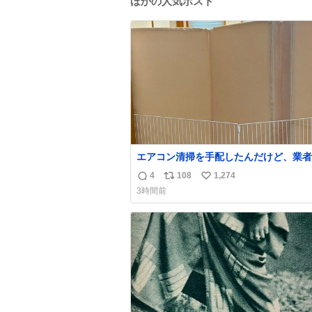
ほかの人気ポスト
エアコン清掃を手配したんだけど、業者
にめっちゃ吠えるから隔離した。これで
4
108
1,274
返
リ
い
安心だ。
3時間前
信
ポ
い
数
ス
ね
ト
数
数