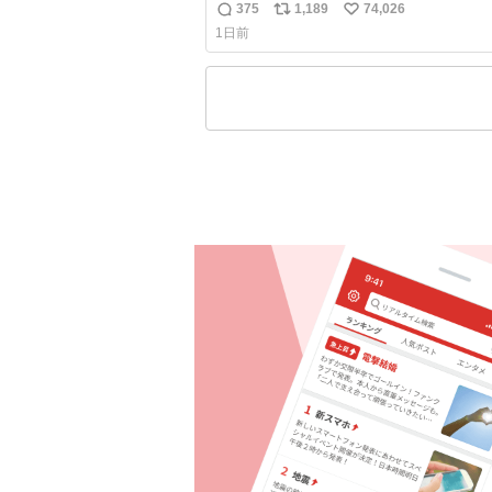
375
1,189
74,026
返
リ
い
1日前
信
ポ
い
数
ス
ね
ト
数
数