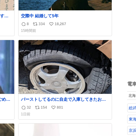
すぎ
交際中 結婚して5年
8
334
18,267
返
リ
い
いう
15時間前
気た
信
ポ
い
勇敢す
数
ス
ね
人倶
ト
数
数
電
北海
バーストしてるのに自走で入庫してきたお客
さん バーストしたならその場で動かないで助
32
154
801
総武
返
リ
い
け呼んで下さい😰 保険にロードサービス付い
1日前
てて金銭負担も無いんですから これで走る
信
ポ
い
東海
と、壊さなくていい所まで壊しちゃいますか
数
ス
ね
ら 実際、外装ダメージ、ABSセンサ断線、ブ
ト
数
京
レーキホースも傷入っちゃってます…
数