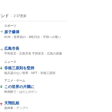
レンド
2:37
更新
スポーツ
原子爆弾
81年
世界初の
8時15分
平和への誓い
午前8時15分
8月6日 広島
広島市長
平和宣言
広島市長 平和宣言
広島の原爆
第二次大戦
広島県知事
口を揃えて
日本国憲法
2000年
NHK
ニュース
非核三原則を堅持
核兵器のない世界
NPT
非核三原則
堅持しており
アニメ・ゲーム
この世界の片隅に
映画館で
はだしのゲン
天翔乱姫
風神拳
デップー