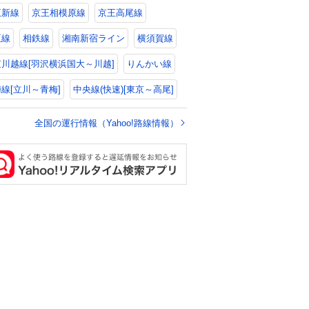
王新線
京王相模原線
京王高尾線
王線
相鉄線
湘南新宿ライン
横須賀線
川越線[羽沢横浜国大～川越]
りんかい線
線[立川～青梅]
中央線(快速)[東京～高尾]
全国の運行情報（Yahoo!路線情報）