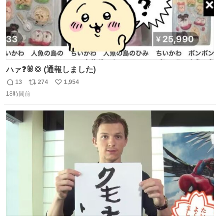
ハァ❓🐰💢 (通報しました)
13
274
1,954
返
リ
い
18時間前
信
ポ
い
数
ス
ね
ト
数
数