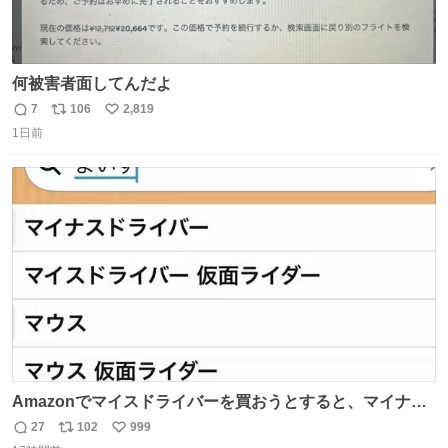
何被害者面してんだよ
7
106
2,819
返
リ
い
1日前
信
ポ
い
数
ス
ね
ト
数
数
Amazonでマイスドライバーを買おうとすると、マイナス
ドライバー先輩が出しゃばってくる
27
102
999
返
リ
い