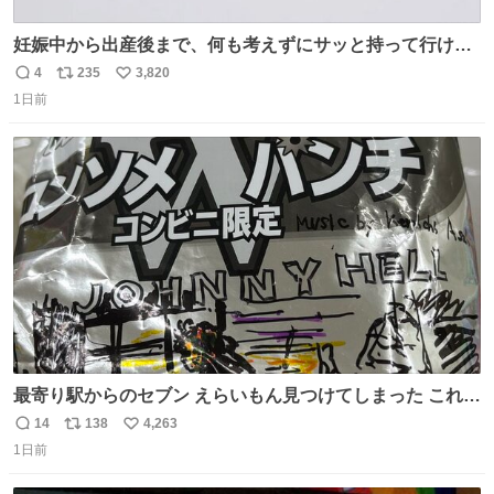
妊娠中から出産後まで、何も考えずにサッと持って行ける
ようなショルダーバッグが欲しいな〜と思っていたのだけ
4
235
3,820
返
リ
い
ど snidelでめちゃくちゃピッタリなものを見つけたので買
1日前
信
ポ
い
った！✨ スマホと小物とペットボトルが入るの最高すぎる
数
ス
ね
🥹 しかもスマホ入れ独立してるしファスナーない！地味に
ト
数
数
嬉しいやつ！！！
最寄り駅からのセブン えらいもん見つけてしまった これ売
ってくれへんかな… #浅井健一 #ポテチ #ロックの名盤
14
138
4,263
返
リ
い
1日前
信
ポ
い
数
ス
ね