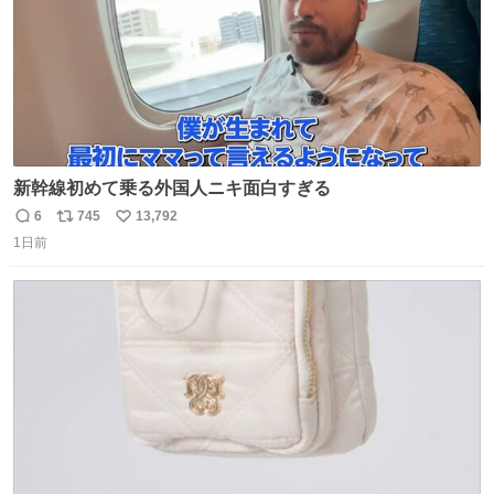
新幹線初めて乗る外国人ニキ面白すぎる
6
745
13,792
返
リ
い
1日前
信
ポ
い
数
ス
ね
ト
数
数