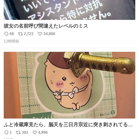
彼女の名前呼び間違えたレベルのミス
68
2,723
34,906
返
リ
い
12時間前
信
ポ
い
数
ス
ね
ト
数
数
ふと冷蔵庫見たら、脳天を三日月宗近に突き刺されてるく
りまんじゅうパイセンが
1
392
4,996
返
リ
い