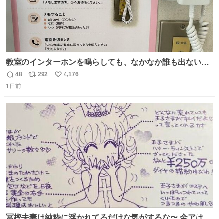
教室のインターホンを鳴らしても、なかなか誰も出ないこ
とがあります…。 もしかすると「電話の出方」に困ってい
48
292
4,176
返
リ
い
るのかもしれません。 そこで「何を話せばいいか」が見え
1日前
信
ポ
い
る手引きを用意して、安心して電話に出られるようにしま
数
ス
ね
す。 インターホンの応対も大切なコミュニケーションの学
ト
数
数
びです。
冨樫夫妻は純粋に浮かれてるだけな気がするな〜 全アはこ