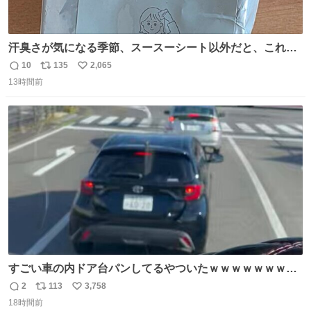
汗臭さが気になる季節、スースーシート以外だと、これが
とにかくスッキリする。2年くらい前に #生活は踊る で紹
10
135
2,065
返
リ
い
介したやつ。おじさんにもおばさんにもオススメだ。ドラ
13時間前
信
ポ
い
ストに売ってるぞ。ドライシャンプーって書いてあるけど
数
ス
ね
汗拭きシートみたいなもの。耳裏襟足首筋がんがん拭いて
ト
数
数
汗臭不安を解消。
すごい車の内ドア台パンしてるやついたｗｗｗｗｗｗｗｗ
ｗｗｗｗｗｗ
2
113
3,758
返
リ
い
18時間前
信
ポ
い