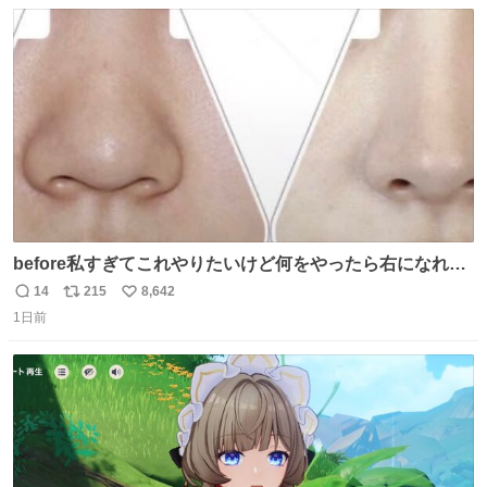
数
ス
ね
ト
数
数
before私すぎてこれやりたいけど何をやったら右になれる
の
14
215
8,642
返
リ
い
1日前
信
ポ
い
数
ス
ね
ト
数
数