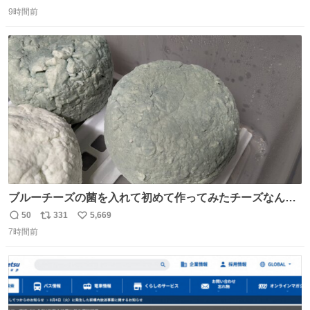
返
リ
い
9時間前
信
ポ
い
数
ス
ね
ト
数
数
ブルーチーズの菌を入れて初めて作ってみたチーズなんだ
けど 本能でちょっとヤバいと思っちゃう見た目だな
50
331
5,669
返
リ
い
7時間前
信
ポ
い
数
ス
ね
ト
数
数