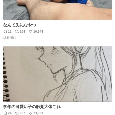
なんて失礼なやつ
12
164
10,944
返
リ
い
18時間前
信
ポ
い
数
ス
ね
ト
数
数
学年の可愛い子の触覚大体これ
24
662
23,933