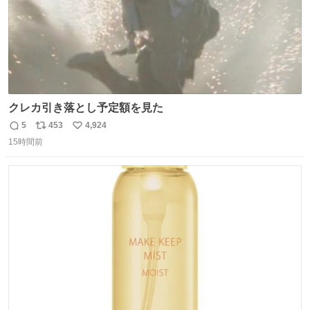
クレカ引き落とし予定額を見た
5
453
4,924
返
リ
い
15時間前
信
ポ
い
数
ス
ね
ト
数
数