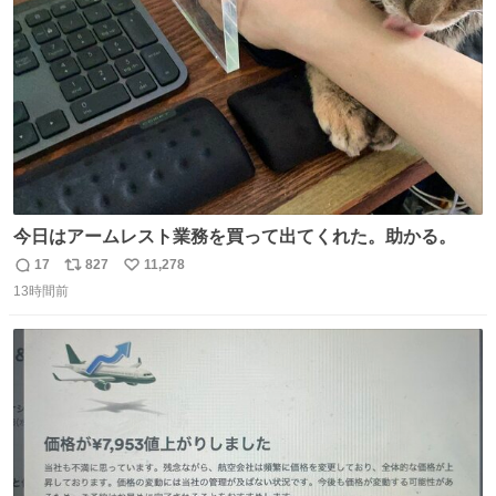
数
今日はアームレスト業務を買って出てくれた。助かる。
17
827
11,278
返
リ
い
13時間前
信
ポ
い
数
ス
ね
ト
数
数