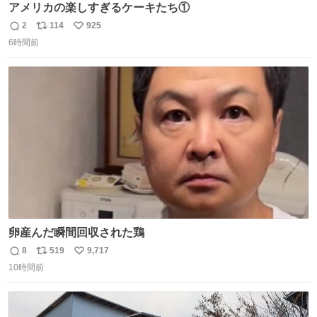
アメリカの楽しすぎるケーキたち①
2
114
925
返
リ
い
6時間前
信
ポ
い
数
ス
ね
ト
数
数
卵産んだ瞬間回収された鶏
8
519
9,717
返
リ
い
10時間前
信
ポ
い
数
ス
ね
ト
数
数