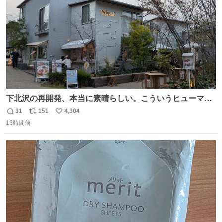
下北沢の再開発、本当に素晴らしい。こういうヒューマン
スケールの開発がいいんだよ。
31
151
4,304
返
リ
い
13時間前
信
ポ
い
数
ス
ね
ト
数
数