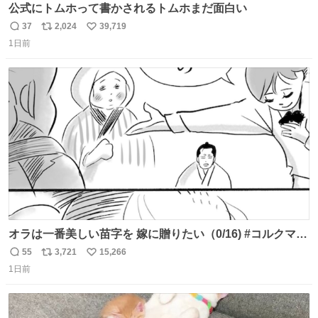
公式にトムホって書かされるトムホまだ面白い
37
2,024
39,719
返
リ
い
1日前
信
ポ
い
数
ス
ね
ト
数
数
オラは一番美しい苗字を 嫁に贈りたい（0/16) #コルクマン
ガ専科
55
3,721
15,266
返
リ
い
1日前
信
ポ
い
数
ス
ね
ト
数