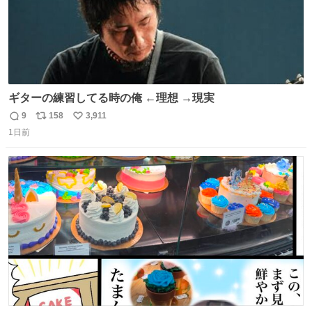
ギターの練習してる時の俺 ←理想 →現実
9
158
3,911
返
リ
い
1日前
信
ポ
い
数
ス
ね
ト
数
数