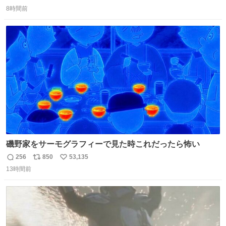
返
リ
い
究によると、多くの動物はタスクをクリアしてエサを獲る
8時間前
信
ポ
い
ことを好む傾向があるが、ネコにはこの傾向が見られない
数
ス
ね
のだという。ネコ様は面倒な作業がお嫌いなようです。
ト
数
数
磯野家をサーモグラフィーで見た時これだったら怖い
256
850
53,135
返
リ
い
13時間前
信
ポ
い
数
ス
ね
ト
数
数