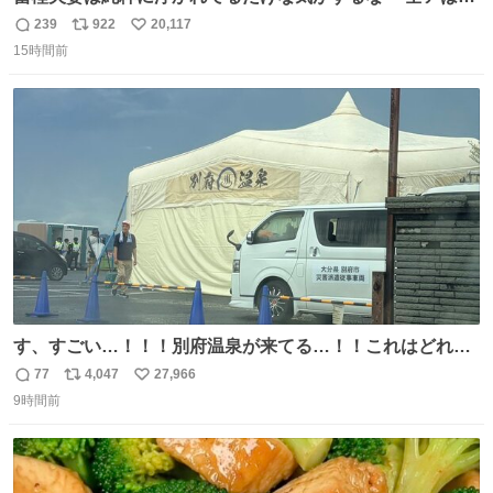
こに自分の市場価値的なものを上乗せするので、 すっぴん
239
922
20,117
返
リ
い
＆寝起きのボサボサ頭でも「今日も可愛いね」が止まらな
15時間前
信
ポ
い
い。放っておくと永遠に髪撫でてきて作業進まない()
数
ス
ね
156cm40kg、年中日焼け止めとお友達の私より綺麗な手や
ト
数
数
めてもろて とか言う
す、すごい…！！！別府温泉が来てる…！！これはどれぐ
らい待つんだろう…
77
4,047
27,966
返
リ
い
9時間前
信
ポ
い
数
ス
ね
ト
数
数