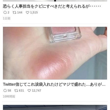
恐らく人事担当をクビにすべきだと考えられるが‥‥‥
2
144
1,515
返
リ
い
1日前
信
ポ
い
数
ス
ね
ト
数
数
Twitter信じてこれ涙袋入れたけどマジで盛れた…ありがと
う…
58
631
12,747
返
リ
い
16時間前
信
ポ
い
数
ス
ね
ト
数