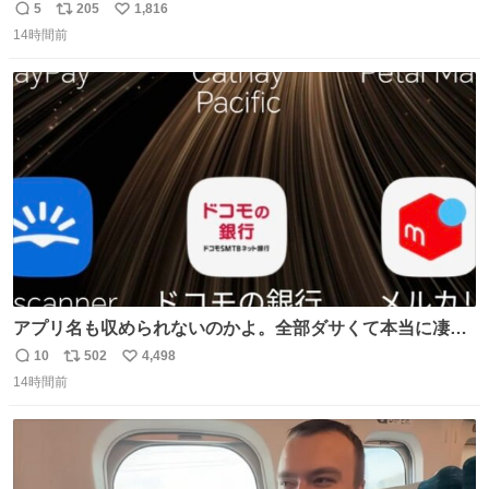
ろいな
5
205
1,816
返
リ
い
14時間前
信
ポ
い
数
ス
ね
ト
数
数
アプリ名も収められないのかよ。全部ダサくて本当に凄
い。 https://t.co/LemyLGyVkR
10
502
4,498
返
リ
い
14時間前
信
ポ
い
数
ス
ね
ト
数
数