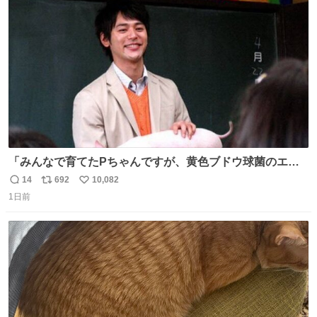
ト
数
数
「みんなで育てたPちゃんですが、黄色ブドウ球菌のエン
テロトキシン（耐熱性毒素）が検出されたので、議論する
14
692
10,082
返
リ
い
までもなく処分が決まりました」
1日前
信
ポ
い
数
ス
ね
ト
数
数