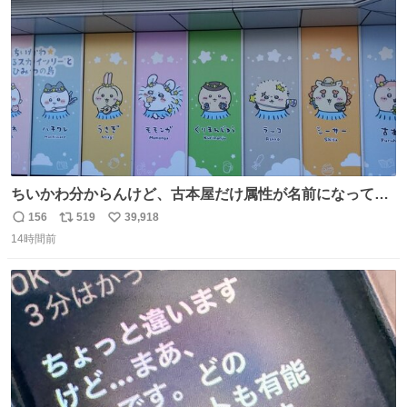
数
ちいかわ分からんけど、古本屋だけ属性が名前になってる
のはどういうこと？
156
519
39,918
返
リ
い
14時間前
信
ポ
い
数
ス
ね
ト
数
数