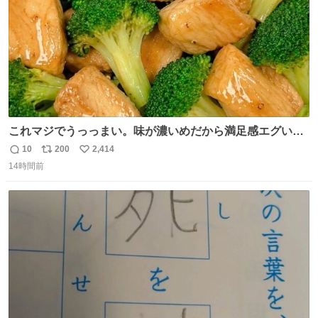
これマジでうっっまい。味が濃いめだから満足感エグいし
1週間で3キロ痩せた😭
10
200
2,414
返
リ
い
14時間前
信
ポ
い
数
ス
ね
ト
数
数