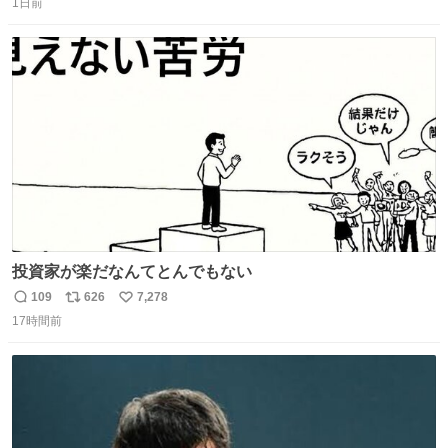
1日前
信
ポ
い
数
ス
ね
ト
数
数
投資家が楽だなんてとんでもない
109
626
7,278
返
リ
い
17時間前
信
ポ
い
数
ス
ね
ト
数
数