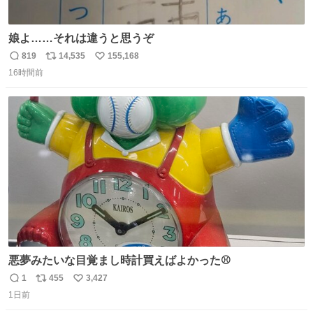
娘よ……それは違うと思うぞ
819
14,535
155,168
返
リ
い
16時間前
信
ポ
い
数
ス
ね
ト
数
数
悪夢みたいな目覚まし時計買えばよかった⚾
1
455
3,427
返
リ
い
1日前
信
ポ
い