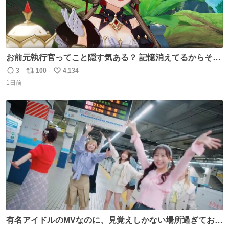
お前元執行官ってこと隠す気ある？ 記憶消えてるからそん
な考えに至らないだろうけどさ…
3
100
4,134
返
リ
い
1日前
信
ポ
い
数
ス
ね
ト
数
数
有名アイドルのMVなのに、見覚えしかない場所過ぎておも