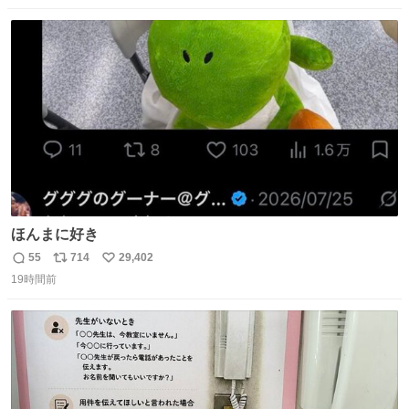
数
ス
ね
ト
数
数
ほんまに好き
55
714
29,402
返
リ
い
19時間前
信
ポ
い
数
ス
ね
ト
数
数