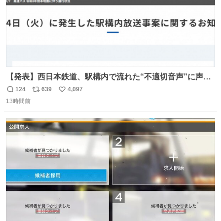
【発表】西日本鉄道、駅構内で流れた“不適切音声”に声明
「被害届も検討」 news.livedoor.com/article/detail… 4日
124
639
4,097
返
リ
い
に西鉄福岡（天神）駅および薬院駅で発生した駅構内放送
13時間前
信
ポ
い
事案について声明を公表した。「第三者によって駅構内放
数
ス
ね
送設備に外部から不正に音声が流された可能性も含めて確
ト
数
数
認を実施」と説明した。