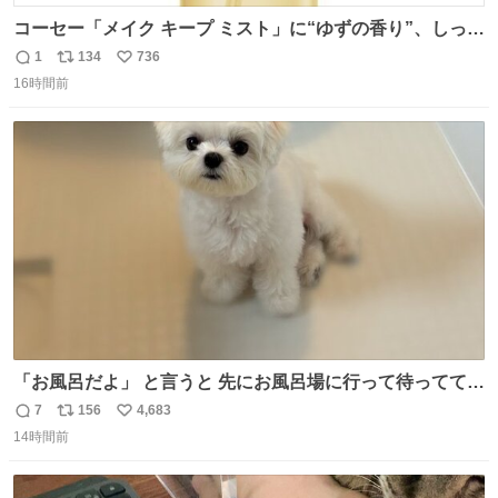
コーセー「メイク キープ ミスト」に“ゆずの香り”、しっと
りツヤ肌叶う保湿タイプ - fashion-press.net/news/148945
1
134
736
返
リ
い
16時間前
信
ポ
い
数
ス
ね
ト
数
数
「お風呂だよ」 と言うと 先にお風呂場に行って待っててく
れる 賢いライス
7
156
4,683
返
リ
い
14時間前
信
ポ
い
数
ス
ね
ト
数