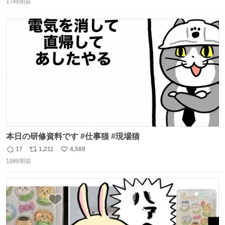
17時間前
信
ポ
い
数
ス
ね
ト
数
数
本日の研修資料です #仕事猫 #現場猫
17
1,211
4,588
返
リ
い
18時間前
信
ポ
い
数
ス
ね
ト
数
数