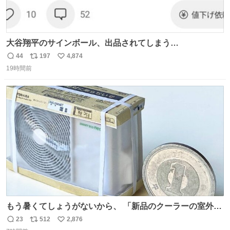
大谷翔平のサインボール、出品されてしまう…
44
197
4,874
返
リ
い
19時間前
信
ポ
い
数
ス
ね
ト
数
数
もう暑くてしょうがないから、 「新品のクーラーの室外機
のミニチュア」 でも見ていってよ
23
512
2,876
返
リ
い