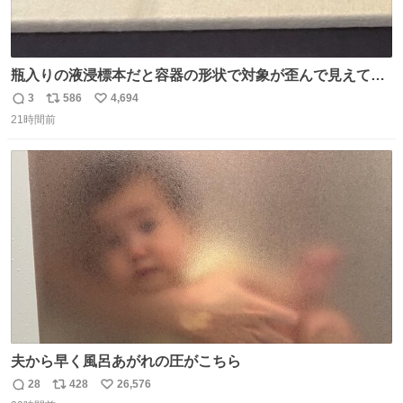
瓶入りの液浸標本だと容器の形状で対象が歪んで見えてし
まうことから、なるべく歪みがない状態で観察しやすいよ
3
586
4,694
返
リ
い
うにこのような形で保存していると前に科博の先生から教
21時間前
信
ポ
い
えてもらった #国立科学博物館
数
ス
ね
ト
数
数
夫から早く風呂あがれの圧がこちら
28
428
26,576
返
リ
い