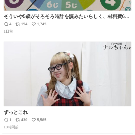
そういや5歳がそろそろ時計を読みたいらしく、材料費600
円で作れる知育時計作ってみた！ めっちゃ簡単！ ありがと
4
154
1,745
返
リ
い
う先人！
1日前
信
ポ
い
数
ス
ね
ト
数
数
ずっとこれ
1
430
5,585
返
リ
い
18時間前
信
ポ
い