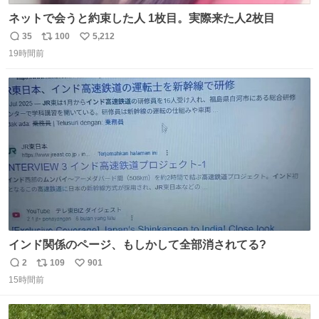
ネットで会うと約束した人 1枚目。実際来た人2枚目
35
100
5,212
返
リ
い
19時間前
信
ポ
い
数
ス
ね
ト
数
数
インド関係のページ、もしかして全部消されてる?
2
109
901
返
リ
い
15時間前
信
ポ
い
数
ス
ね
ト
数