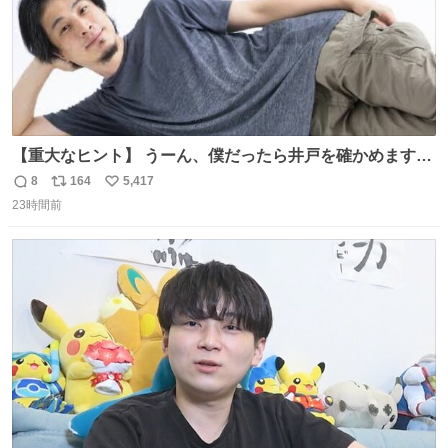
【重大なヒント】 うーん、僕だったら井戸を確かめますけ
どね
8
164
5,417
返
リ
い
23時間前
信
ポ
い
数
ス
ね
ト
数
数