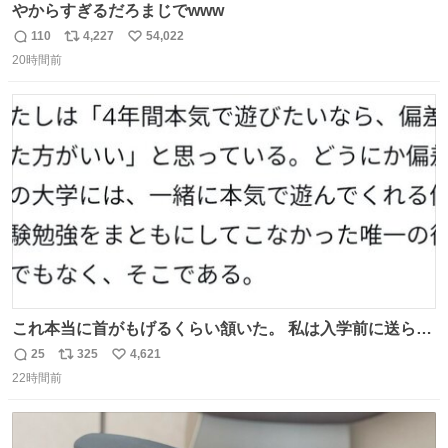
やからすぎるだろまじでwww
110
4,227
54,022
返
リ
い
20時間前
信
ポ
い
数
ス
ね
ト
数
数
これ本当に首がもげるくらい頷いた。 私は入学前に送られ
てきた、大学のサークル紹介冊子を見た時点で終わりを感
25
325
4,621
返
リ
い
じたので、女子大でもないくせに偏差値の高い大学のイン
22時間前
信
ポ
い
カレサークルに突撃して所属するという奇行で事なきを得
数
ス
ね
た。 高偏差値に行けないならせめてそれくらいした方が予
ト
数
数