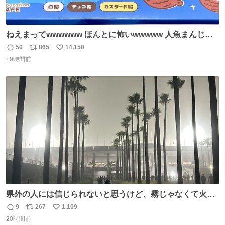
ねえまってwwwwww ほんとに怖いwwwww 人魚まんじゅ
う買ってきたから私も永遠のいのちを…ぐへへ…と思いな
50
865
14,150
返
リ
い
がら1つ食べたら 奥歯欠けたんだけど！！！！？？？ しか
19時間前
信
ポ
い
もガッツリ😭 まんじゅうだよ？？？？？？ ガリッて言っ
数
ス
ね
たから何？と思って口から出したら自分の歯wwwwww セ
ト
数
数
イレーンの呪いじゃん😭
県外の人には信じられないと思うけど、霧じゃなくて火山
灰です🌋 #桜島
9
267
1,109
返
リ
い
20時間前
信
ポ
い