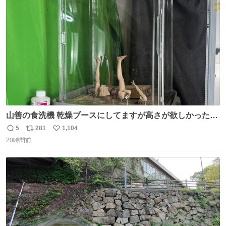
愛がられて困ることもなかろうなと思ったのでやっぱり猫
ト
数
数
よ不老不死でいてくれ
山善の食洗機 乾燥ブースにしてますが高さが欲しかったの
でコレクションケースを置くだけのツルセコ改造 扉が手前
5
281
1,104
返
リ
い
に開き天井の温度もしっかり上がるのでかなり使いやすく
20時間前
信
ポ
い
なりました😎
数
ス
ね
ト
数
数