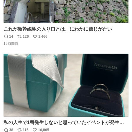
これが新幹線駅の入り口とは、にわかに信じがたい
14
126
1,466
返
リ
い
19時間前
信
ポ
い
数
ス
ね
ト
数
数
私の人生で1番発生しないと思っていたイベントが発生し
ました
38
115
16,865