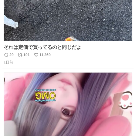
それは定価で買ってるのと同じだよ
29
101
11,269
返
リ
い
1日前
信
ポ
い
数
ス
ね
ト
数
数