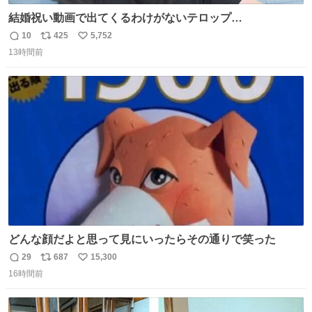
結婚祝い動画で出てくるわけがないテロップ
youtu.be/4pJ7U22AYtw
10
425
5,752
返
リ
い
13時間前
信
ポ
い
数
ス
ね
ト
数
数
どんな顔だよと思って見にいったらその通りで笑った
29
687
15,300
返
リ
い
16時間前
信
ポ
い
数
ス
ね
ト
数