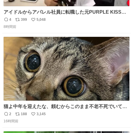
アイドルからアパレル社員に転職した元PURPLE KISSの
ドシちゃん、入社3日目にして自社の取り扱い商品を一生
4
399
5,048
返
リ
い
懸命PRしててほんまに…………
8時間前
信
ポ
い
数
ス
ね
ト
数
数
猫よ中年を迎えたな、頼むからこのまま不老不死でいてく
れ…と願ってから、いや人間の家族が死に絶えて猫だけこ
2
188
3,145
返
リ
い
の世に置いていくなんてひどいことはできない…と思って
16時間前
信
ポ
い
から、猫のこの可愛さと愛嬌なら未来永劫ほかの人間に可
数
ス
ね