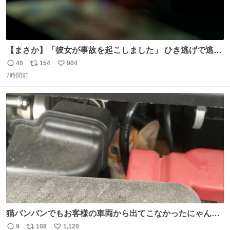
【まさか】「彼女が事故を起こしました」 ひき逃げで逃走
した男、AIの相談履歴で“ウソ発覚” 警察が男のスマホを押
40
154
904
返
リ
い
収して解析すると、出頭する前に事故の詳しい状況やどう
7時間前
信
ポ
い
対応すればいいかをAIに相談していたことがわかった。し
数
ス
ね
かし、AIの回答は「正直に警察に話すように」だった。
ト
数
数
猫バンバンでもお客様の車両から出てこなかったにゃんこ
🐈 救出しようとした工場長が腕を引っ掻かれ、ぱんぱんに
9
108
1,120