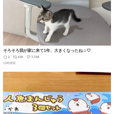
後がいいです。 https://t.co/9nMHIrETkw
そろそろ我が家に来て1年、大きくなったね☺️🤍
2
439
7,748
返
リ
い
10時間前
信
ポ
い
数
ス
ね
ト
数
数