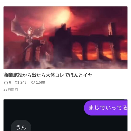
数
ス
ね
ト
数
数
商業施設から出たら大体コレでほんとイヤ
6
243
1,588
返
リ
い
23時間前
信
ポ
い
数
ス
ね
ト
数
数