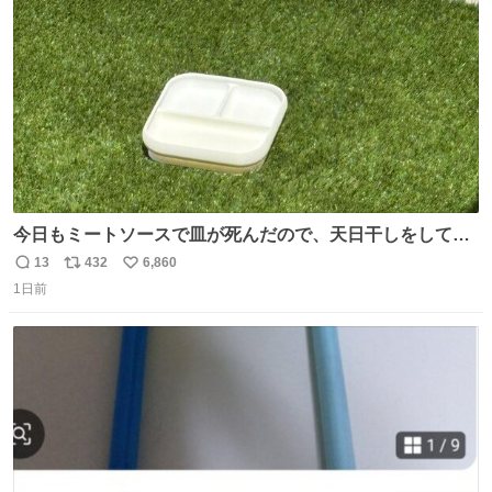
数
今日もミートソースで皿が死んだので、天日干しをしてい
ます🍝 ありがとう先人の知恵
13
432
6,860
返
リ
い
1日前
信
ポ
い
数
ス
ね
ト
数
数