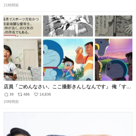
返
リ
い
21時間前
信
ポ
い
数
ス
ね
ト
数
数
店員「ごめんなさい、ここ撮影きんしなんです」 俺「すみ
ません！すぐ消します」 店員「念のためフォルダから消し
39
486
14,836
返
リ
い
てるところ見せて頂けますか？」 俺「はい…」
20時間前
信
ポ
い
数
ス
ね
ト
数
数