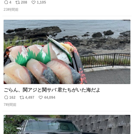
さに走るカプセルホテルといった感じで、一人旅で利用す
4
208
1,105
返
リ
い
るのにはちょうどいい設備。 他の人も言ってましたが、サ
23時間前
信
ポ
い
ンライズの後継に欲しい…
数
ス
ね
ト
数
数
ごらん、関アジと関サバ 君たちがいた海だよ
162
4,497
44,094
返
リ
い
7時間前
信
ポ
い
数
ス
ね
ト
数
数