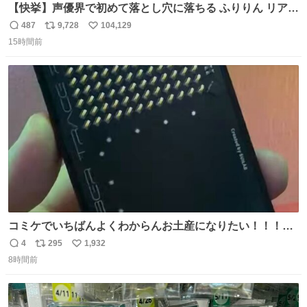
【快挙】声優界で初めて落とし穴に落ちる ふりりん リアク
ションが最高過ぎる🤣 #ドッキリGP #降幡愛
487
9,728
104,129
返
リ
い
15時間前
信
ポ
い
数
ス
ね
ト
数
数
コミケでいちばんよくわからんお土産になりたい！！！！
#C108
4
295
1,932
返
リ
い
8時間前
信
ポ
い
数
ス
ね
ト
数