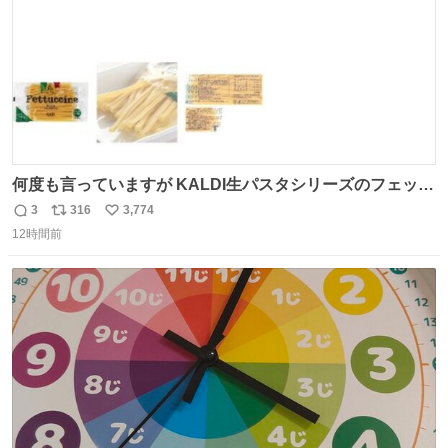
何度も言っていますが KALDI生パスタシリーズのフェット
チーネは 真剣(ガチ)で美味いぞ
3
316
3,774
返
リ
い
12時間前
信
ポ
い
数
ス
ね
ト
数
数