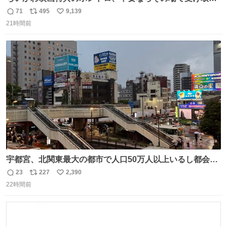
辞退すれば良いのに白々しい
71
495
9,139
返
リ
い
21時間前
信
ポ
い
数
ス
ね
ト
数
数
宇都宮、北関東最大の都市で人口50万人以上いるし都会何
だろうなと思っていたら想像以上に都会で興奮した
23
227
2,390
返
リ
い
22時間前
信
ポ
い
数
ス
ね
ト
数
数