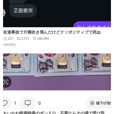
友達事故で片腕吹き飛んだけどクソポジティブで死ぬ
217
5,771
206,594
返
リ
い
18時間前
信
ポ
い
数
ス
ね
ト
数
数
ちいかわ映画特典のボンドロ、不要ならその場で受け取り