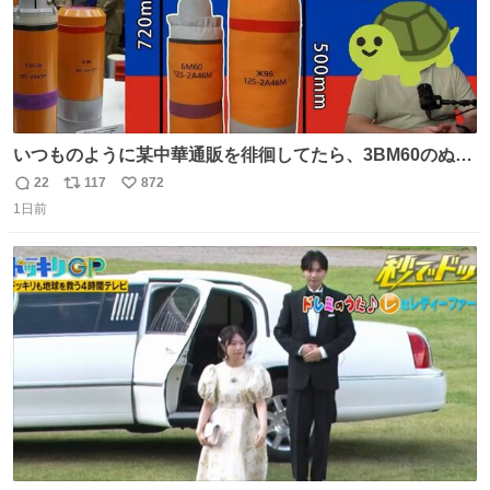
いつものように某中華通販を徘徊してたら、3BM60のぬい
ぐるみを発見してしまった…。
22
117
872
返
リ
い
1日前
信
ポ
い
数
ス
ね
ト
数
数