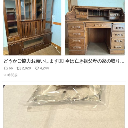
数
どうかご協力お願いします🙇‍♂️ 今は亡き祖父母の家の取り壊
しが決まり、どうしても処分して欲しくない食器棚と机の
66
2,020
4,244
返
リ
い
引き取り手を探しております この2つは私の祖母が当初一
20時間前
信
ポ
い
目惚れで購入したもので、祖母はc型肝炎で58歳という若
数
ス
ね
さで亡くなりましたが、この家具達をとても大切にしてお
ト
数
数
りました 続く↓