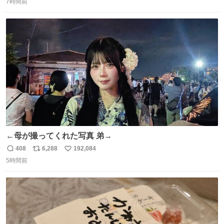
7時間前
信
ポ
い
数
ス
ね
ト
数
数
←母が撮ってくれた写真 弟→
408
6,288
192,084
返
リ
い
5時間前
信
ポ
い
数
ス
ね
ト
数
数