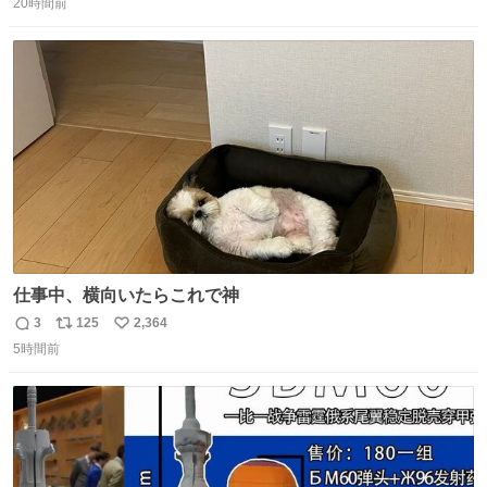
20時間前
信
ポ
い
数
ス
ね
ト
数
数
仕事中、横向いたらこれで神
3
125
2,364
返
リ
い
5時間前
信
ポ
い
数
ス
ね
ト
数
数