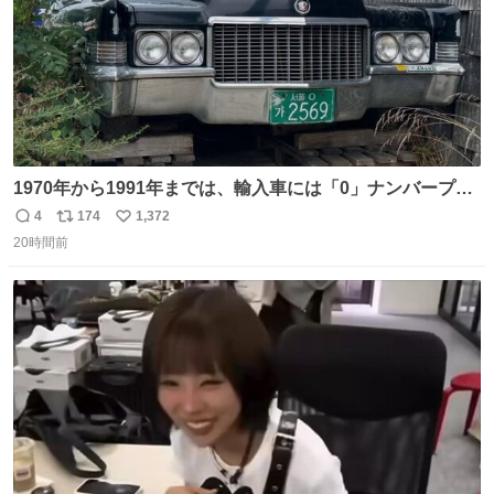
1970年から1991年までは、輸入車には「0」ナンバープレ
ートが使用されていました。 その後、この制度は廃止さ
4
174
1,372
返
リ
い
れ、すべての「0」ナンバープレートは抹消・無効化され
20時間前
信
ポ
い
ました。 ところが最近、その「0」ナンバープレートを装
数
ス
ね
着した車両が発見されました。 今でも残っていること自体
ト
数
数
が奇跡です……。