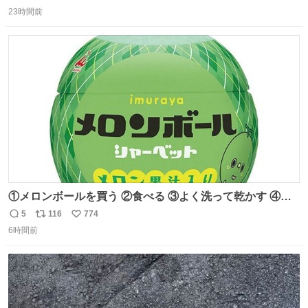
返
リ
い
膨れ上がり、傷だらけ血だらけになりながらも何とか救出
23時間前
信
ポ
い
したこの子はその後、工場長の家の子になりました😌💕
数
ス
ね
ト
数
数
①メロンボールを買う ②食べる ③よく洗って乾かす ④か
わいい
5
116
774
返
リ
い
6時間前
信
ポ
い
数
ス
ね
ト
数
数