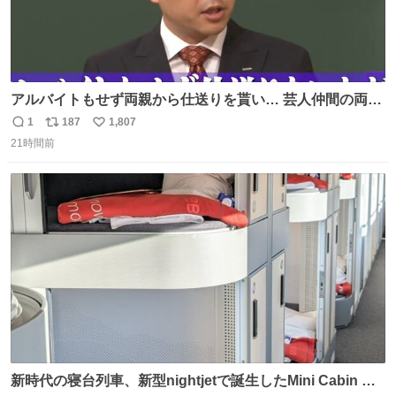
アルバイトもせず両親から仕送りを貰い… 芸人仲間の両親
のスネまでかじる!? ドンデコルテ銀次⚡️ 無料見逃し配信は
1
187
1,807
返
リ
い
こちらから ▶︎abema.go.link/gBLVb ◤しくじり先生
21時間前
信
ポ
い
ABEMAにて毎週最新話無料配信中◢ @10000nabe
数
ス
ね
@akmllube0617
ト
数
数
新時代の寝台列車、新型nightjetで誕生したMini Cabin ま