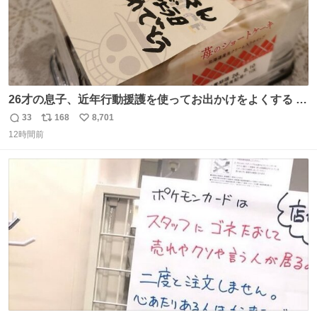
26才の息子、近年行動援護を使ってお出かけをよくする 親
との外出はもう嫌らしい。 中身は小学生位なのに小癪な😅
33
168
8,701
返
リ
い
昨日は夜のショッピングモールに行った 先に寝といてよ❗
12時間前
信
ポ
い
と何度も何度も言い残して。 起きたら冷蔵庫に… ああ、こ
数
ス
ね
れ買いに行ってくれたんだ…😭
ト
数
数