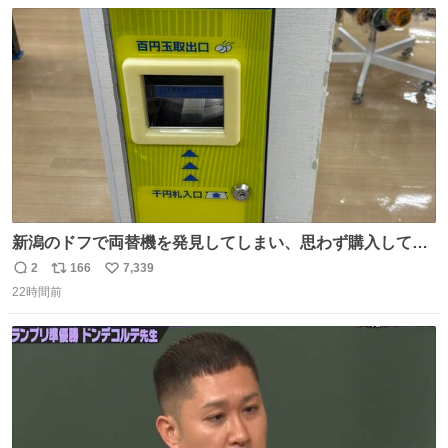
数
ス
ね
ト
数
数
新潟のドフで両替機を発見してしまい、思わず購入してし
まい大阪に発送するイベントが発生
2
166
7,339
返
リ
い
22時間前
信
ポ
い
数
ス
ね
ト
数
数