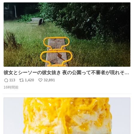
数
ス
ね
ト
数
数
彼女とシーソーの彼女抜き 夜の公園って不審者が現れそう
で怖いんだよな
113
1,420
32,891
返
リ
い
16時間前
信
ポ
い
数
ス
ね
ト
数
数