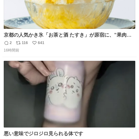
京都の人気かき氷「お茶と酒 たすき」が原宿に、“果肉た
っぷり”夏限定アップルマンゴー＆定番ほうじ茶みつ -
2
116
641
返
リ
い
fashion-press.net/news/149581
16時間前
信
ポ
い
数
ス
ね
ト
数
数
悪い意味でジロジロ見られる体です