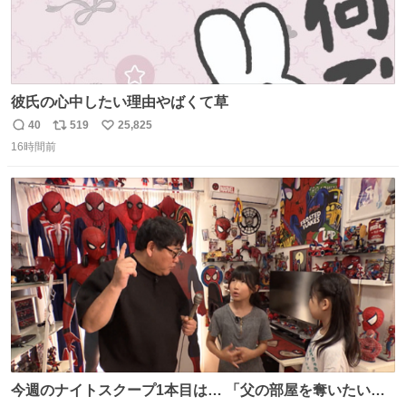
彼氏の心中したい理由やばくて草
40
519
25,825
返
リ
い
16時間前
信
ポ
い
数
ス
ね
ト
数
数
今週のナイトスクープ1本目は… 「父の部屋を奪いたい姉