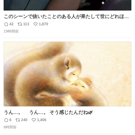
このシーンで抜いたことのある人が果たして世にどれほど
いることか このアカウントに辿り着いた皆さんとは、ロボ
42
113
1,870
返
リ
い
コップ2についてこれからもぜひ語り合っていきたい
19時間前
信
ポ
い
数
ス
ね
ト
数
数
うん…。 うん…。 そう感じたんだね🌿
6
240
1,406
返
リ
い
8時間前
信
ポ
い