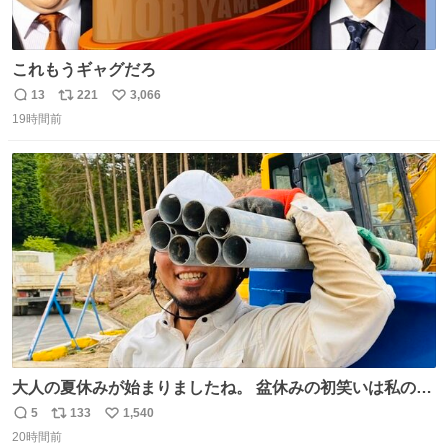
これもうギャグだろ
13
221
3,066
返
リ
い
19時間前
信
ポ
い
数
ス
ね
ト
数
数
大人の夏休みが始まりましたね。 盆休みの初笑いは私の現
場コスプレ マスターイーでお願いします！！
5
133
1,540
返
リ
い
20時間前
信
ポ
い