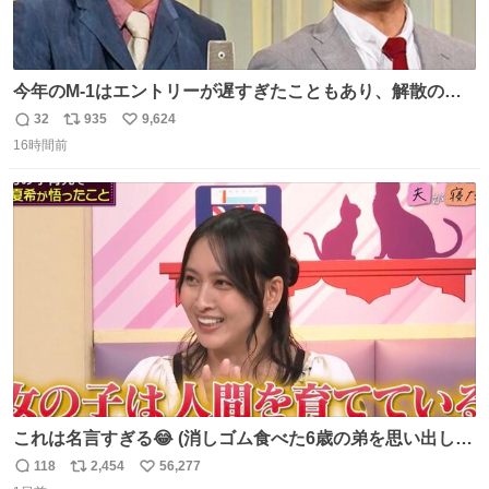
今年のM-1はエントリーが遅すぎたこともあり、解散の可
能性を作り出してからのスタート！！ 遅くなって申し訳な
32
935
9,624
返
リ
い
い🙏 エントリーナンバーは「GO!無策!」でかなり覚えやす
16時間前
信
ポ
い
い！応援をお願いすることになりそう！！
数
ス
ね
ト
数
数
これは名言すぎる😂 (消しゴム食べた6歳の弟を思い出しな
がら)
118
2,454
56,277
返
リ
い