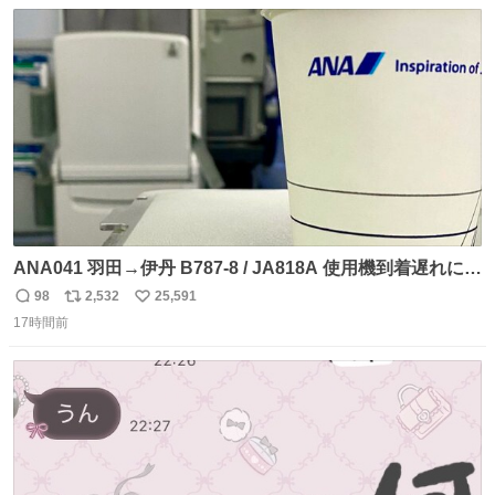
数
ス
ね
ト
数
数
ANA041 羽田→伊丹 B787-8 / JA818A 使用機到着遅れにつ
き 「安全に支障ない範囲で1分1秒でも遅延回復に努めてお
98
2,532
25,591
返
リ
い
ります」と機長の気合い十分！ が、フライトは順調に進み
17時間前
信
ポ
い
すぎ… 「飛ばしすぎたせいか現在奈良県上空での待機を命
数
ス
ね
じられております」 でコンソメスープ吹き出しそうになり
ト
数
数
ましたw