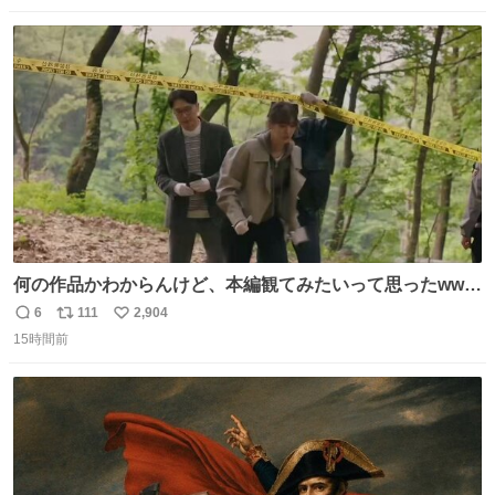
数
ス
ね
ト
数
数
何の作品かわからんけど、本編観てみたいって思ったwww
韓ドラよね？
6
111
2,904
返
リ
い
15時間前
信
ポ
い
数
ス
ね
ト
数
数