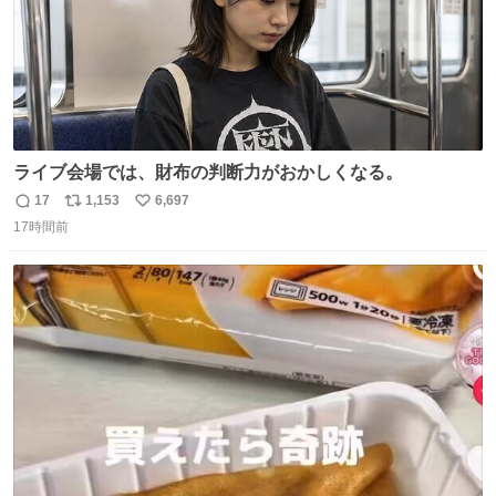
ライブ会場では、財布の判断力がおかしくなる。
17
1,153
6,697
返
リ
い
17時間前
信
ポ
い
数
ス
ね
ト
数
数