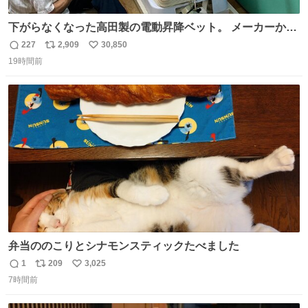
下がらなくなった高田製の電動昇降ベット。 メーカーから
は、完全に見放されたんですが、 見事に85歳の父が治しま
227
2,909
30,850
返
リ
い
した。 うちの父は、トヨタカローラのボディをオート生産
19時間前
信
ポ
い
する、工業ロボットの製作者なんですが、 父が電動ベット
数
ス
ね
の配線をハンダで修理している横で、
ト
数
数
弁当ののこりとシナモンスティックたべました
1
209
3,025
返
リ
い
7時間前
信
ポ
い
数
ス
ね