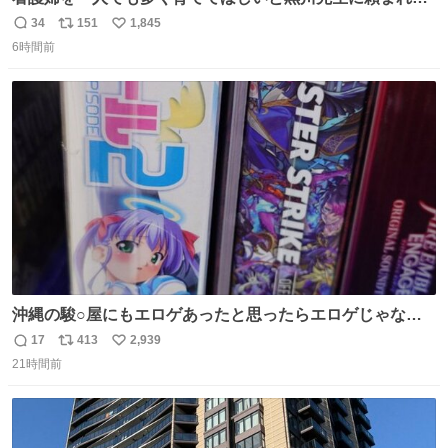
１年間だけ黒川病院で働くことにしたりん。 直美はその１
34
151
1,845
返
リ
い
年間で恵風看護婦会を立て直すと話しました。 👇このシー
6時間前
信
ポ
い
ンをぜひ本編で web.nhk/tv/an/kazekaor… #朝ドラ #風薫
数
ス
ね
る 見上愛 上坂樹里 平埜生成
ト
数
数
沖縄の駿○屋にもエロゲあったと思ったらエロゲじゃなか
った
17
413
2,939
返
リ
い
21時間前
信
ポ
い
数
ス
ね
ト
数
数