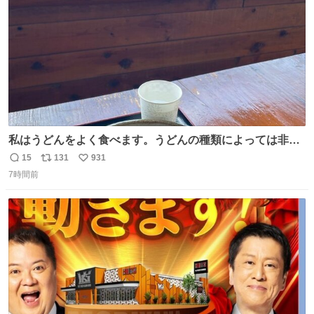
数
私はうどんをよく食べます。うどんの種類によっては非常
食にもなります。生うどんは消費期限が短く、冷凍うどん
15
131
931
返
リ
い
は長持ちする代わりに停電に弱いので、乾麺タイプのうど
7時間前
信
ポ
い
んなら水分が少なく長期保存するのにおすすめです。アル
数
ス
ね
ファ化米や缶詰など、色々な非常食がありますが、うどん
ト
数
数
もいかがでしょうか？