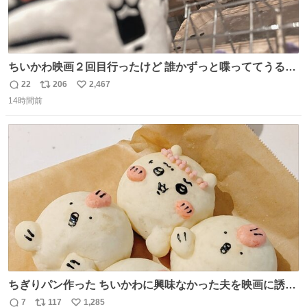
ちいかわ映画２回目行ったけど 誰かずっと喋っててうるさ
かった 許せねえ
22
206
2,467
返
リ
い
14時間前
信
ポ
い
数
ス
ね
ト
数
数
ちぎりパン作った ちいかわに興味なかった夫を映画に誘い
出すことに成功したからさァ、永遠のいのち食べさせてか
7
117
1,285