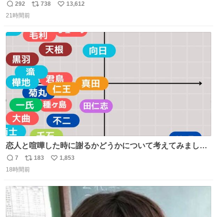
妹」
292
738
13,612
返
リ
い
21時間前
信
ポ
い
数
ス
ね
ト
数
数
恋人と喧嘩した時に謝るかどうかについて考えてみました
💭 ▶︎自分から謝る or 悪くないなら謝らない ▶︎ねちねちす
7
183
1,853
返
リ
い
る or さっぱりしている 個人的見解です！色々と許してく
18時間前
信
ポ
い
ださい！
数
ス
ね
ト
数
数