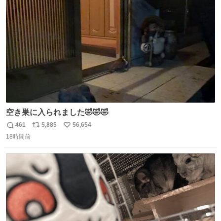
ト
数
数
空き巣に入られました🤣🤣🤣
461
5,885
56,654
返
リ
い
18時間前
信
ポ
い
数
ス
ね
ト
数
数