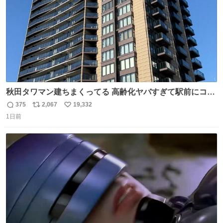
秋田タワマン建ちまくってる 高齢化ヤバすぎて駅前にコン
パクトシティつくって高齢者を住ませる考えらしい 病院も
375
2,067
19,332
返
リ
い
全部駅前にある
1日前
信
ポ
い
数
ス
ね
ト
数
数