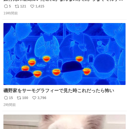
た 子どもたちも怖がりまくってた👻 ちいかわってこういう
5
121
1,415
返
リ
い
感じのお話なんですか…？
19時間前
信
ポ
い
数
ス
ね
ト
数
数
磯野家をサーモグラフィーで見た時これだったら怖い
15
100
3,796
返
リ
い
2時間前
信
ポ
い
数
ス
ね
ト
数
数