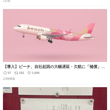
1日前
信
ポ
い
数
ス
ね
ト
数
数
【導入】ピーチ、自社起因の大幅遅延・欠航に「補償」開
始へ news.livedoor.com/article/detail… 同社に起因する理
57
192
1,006
返
リ
い
由によって大幅遅延や欠航が発生した場合、乗客が負担し
22時間前
信
ポ
い
た宿泊費や交通費を、領収書の事後申請に基づき、国内線
数
ス
ね
は1人あたり上限1万円、国際線は上限2万円まで支払う。
ト
数
数