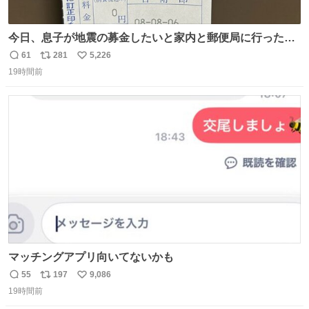
今日、息子が地震の募金したいと家内と郵便局に行ったみ
たいです。おもちゃとか買う選択肢もあったと思うけど、
61
281
5,226
返
リ
い
自分で貯めてた2万円を役に立てて欲しい、みんなも元気
19時間前
信
ポ
い
になって欲しいと。家内も一緒に募金したので、自分も何
数
ス
ね
かできたらなぁと思いました。
ト
数
数
マッチングアプリ向いてないかも
55
197
9,086
返
リ
い
19時間前
信
ポ
い