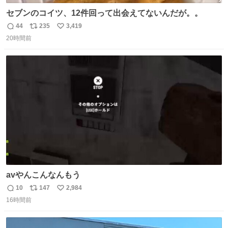
セブンのコイツ、12件回って出会えてないんだが。。
44
235
3,419
返
リ
い
20時間前
信
ポ
い
数
ス
ね
ト
数
数
avやんこんなんもう
10
147
2,984
返
リ
い
16時間前
信
ポ
い
数
ス
ね
ト
数