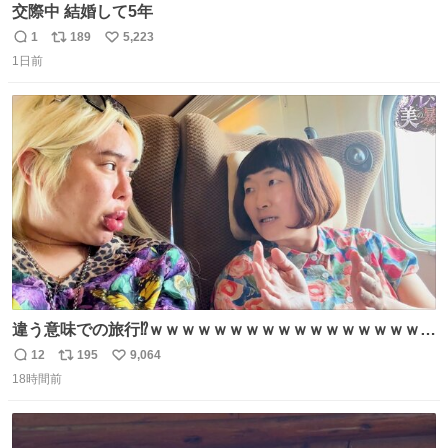
交際中 結婚して5年
1
189
5,223
返
リ
い
1日前
信
ポ
い
数
ス
ね
ト
数
数
違う意味での旅行⁉️ｗｗｗｗｗｗｗｗｗｗｗｗｗｗｗｗｗｗ
ｗ
12
195
9,064
返
リ
い
18時間前
信
ポ
い
数
ス
ね
ト
数