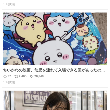
返
リ
い
ら観に行くねッ🎫
18時間前
信
ポ
い
数
ス
ね
ト
数
数
ちいかわの映画、幼児を連れて入場できる回があったので
子どもを連れて観てきたんですけど、セイレーンの登場シ
37
2,465
20,846
返
リ
い
ーンで場内のベビーが一斉に泣き出してたのがとてもよい
16時間前
信
ポ
い
映画体験でした。
数
ス
ね
ト
数
数