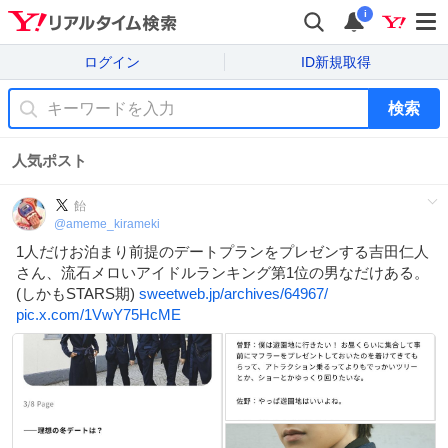
i
ログイン
ID新規取得
検索
人気ポスト
‎飴
@
ameme_kirameki
1人だけお泊まり前提のデートプランをプレゼンする吉田仁人
さん、流石メロいアイドルランキング第1位の男なだけある。
(しかもSTARS期)
sweetweb.jp/archives/64967/
pic.x.com/1VwY75HcME