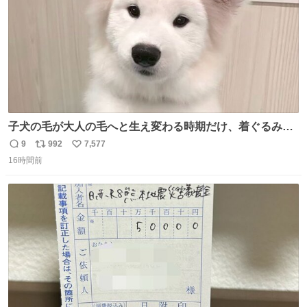
子犬の毛が大人の毛へと生え変わる時期だけ、着ぐるみを
着てるように見える良さがあります
9
992
7,577
返
リ
い
16時間前
信
ポ
い
数
ス
ね
ト
数
数