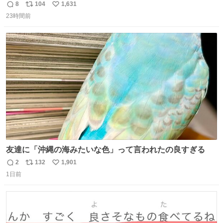
8
104
1,631
返
リ
い
23時間前
信
ポ
い
数
ス
ね
ト
数
数
友達に「沖縄の海みたいな色」って言われたの良すぎる
2
132
1,901
返
リ
い
1日前
信
ポ
い
数
ス
ね
ト
数
数