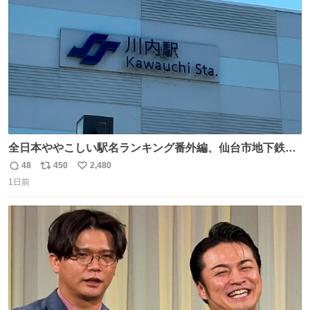
数
全日本ややこしい駅名ランキング番外編、仙台市地下鉄川
内駅
48
450
2,480
返
リ
い
1日前
信
ポ
い
数
ス
ね
ト
数
数