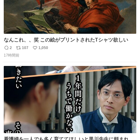
なんこれ、、笑 この絵がプリントされたTシャツ欲しい
2
107
1,050
返
リ
い
17時間前
信
ポ
い
数
ス
ね
ト
数
数
看護婦を一人でも多く育ててほしいと黒川先生に頼まれ、