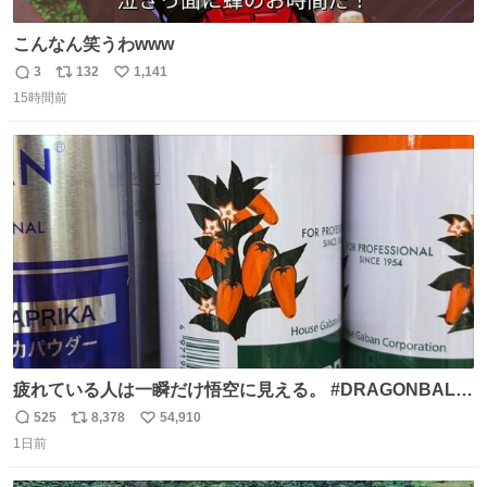
こんなん笑うわwww
3
132
1,141
返
リ
い
15時間前
信
ポ
い
数
ス
ね
ト
数
数
疲れている人は一瞬だけ悟空に見える。 #DRAGONBALL
#ドラゴンボール
525
8,378
54,910
返
リ
い
1日前
信
ポ
い
数
ス
ね