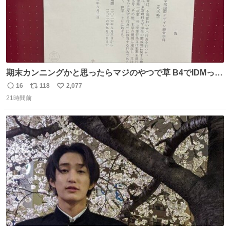
期末カンニングかと思ったらマジのやつで草 B4でIDMって
ことはおそらく就職だし、内定取り消し？ それと夏休み期
16
118
2,077
返
リ
い
間の停学って無意味じゃね？
21時間前
信
ポ
い
数
ス
ね
ト
数
数