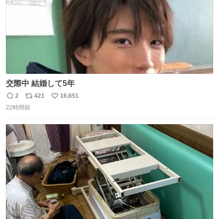
交際中 結婚して5年
2
421
16,651
返
リ
い
22時間前
信
ポ
い
数
ス
ね
ト
数
数