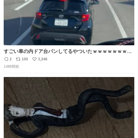
すごい車の内ドア台パンしてるやついたｗｗｗｗｗｗｗｗ
ｗｗｗｗｗｗ
2
100
3,346
返
リ
い
14時間前
信
ポ
い
数
ス
ね
ト
数
数