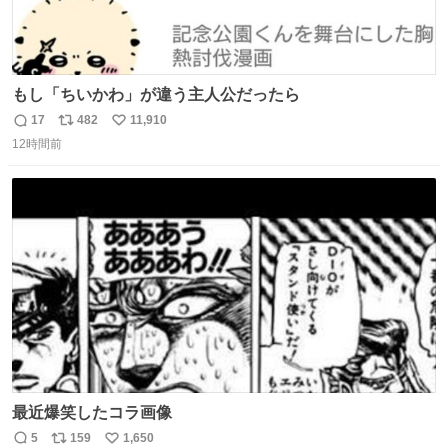
もし「ちいかわ」が違う主人公だったら
17
482
11,910
返
リ
い
12時間前
信
ポ
い
数
ス
ね
ト
数
数
最近爆笑したコラ画像
5
159
1,650
返
リ
い