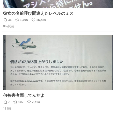
彼女の名前呼び間違えたレベルのミス
36
1,495
16,586
返
リ
い
8時間前
信
ポ
い
数
ス
ね
ト
数
数
何被害者面してんだよ
7
102
2,714
返
リ
い
1日前
信
ポ
い
数
ス
ね