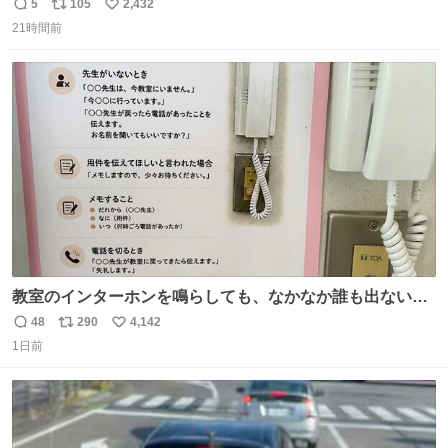
5
105
2,432
返
リ
い
21時間前
信
ポ
い
数
ス
ね
ト
数
数
教室のインターホンを鳴らしても、なかなか誰も出ないこ
とがあります…。 もしかすると「電話の出方」に困ってい
48
290
4,142
返
リ
い
るのかもしれません。 そこで「何を話せばいいか」が見え
1日前
信
ポ
い
る手引きを用意して、安心して電話に出られるようにしま
数
ス
ね
す。 インターホンの応対も大切なコミュニケーションの学
ト
数
数
びです。