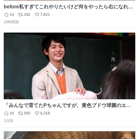
before私すぎてこれやりたいけど何をやったら右になれる
の
14
192
7,621
返
リ
い
20時間前
信
ポ
い
数
ス
ね
ト
数
数
「みんなで育てたPちゃんですが、黄色ブドウ球菌のエン
テロトキシン（耐熱性毒素）が検出されたので、議論する
10
565
8,318
返
リ
い
までもなく処分が決まりました」
1日前
信
ポ
い
数
ス
ね
ト
数