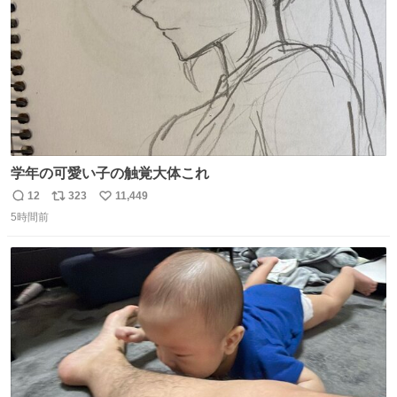
学年の可愛い子の触覚大体これ
12
323
11,449
返
リ
い
5時間前
信
ポ
い
数
ス
ね
ト
数
数