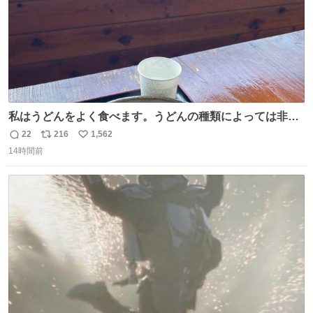
私はうどんをよく食べます。うどんの種類によっては非常
食にもなります。生うどんは消費期限が短く、冷凍うどん
22
216
1,562
返
リ
い
は長持ちする代わりに停電に弱いので、乾麺タイプのうど
14時間前
信
ポ
い
んなら水分が少なく長期保存するのにおすすめです。アル
数
ス
ね
ファ化米や缶詰など、色々な非常食がありますが、うどん
ト
数
数
もいかがでしょうか？