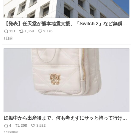
【発表】任天堂が熊本地震支援、「Switch 2」など無償修
理へ 保証切れでも対象 news.livedoor.com/article/detail…
113
1,359
9,376
返
リ
い
任天堂が令和8年熊本地震の被災者支援として、災害救助
1日前
信
ポ
い
法適用地域からの同社製品の修理について、27年2月1日ま
数
ス
ね
で無償で対応すると発表した。「Switch 2」や「Switch」
ト
数
数
「Joy-Con」などが対象。
妊娠中から出産後まで、何も考えずにサッと持って行ける
ようなショルダーバッグが欲しいな〜と思っていたのだけ
4
208
3,522
返
リ
い
ど snidelでめちゃくちゃピッタリなものを見つけたので買
22時間前