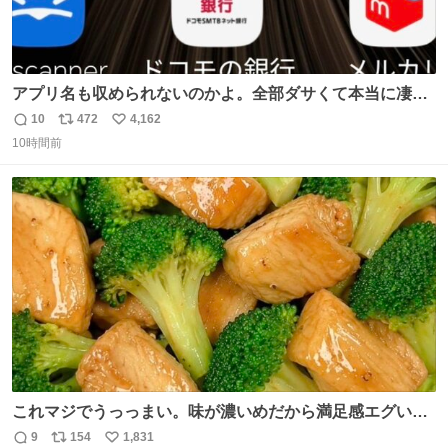
アプリ名も収められないのかよ。全部ダサくて本当に凄
い。 https://t.co/LemyLGyVkR
10
472
4,162
返
リ
い
10時間前
信
ポ
い
数
ス
ね
ト
数
数
これマジでうっっまい。味が濃いめだから満足感エグいし
1週間で3キロ痩せた😭
9
154
1,831
返
リ
い