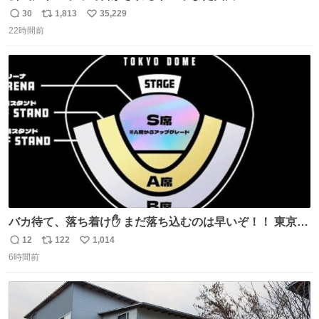
30
1,813
35,229
返
リ
い
22時間前
信
ポ
い
数
ス
ね
ト
数
数
バカ待て、落ち着け✋ まだ落ち込むのは早いぞ！！ 東京ド
ームの最大キャパ5.5万人に対して席数の配分はだいたい S
12
122
1,014
返
リ
い
席（アリーナ）：約1.4万人 A席（1階スタンド）：約2.5万
6時間前
信
ポ
い
人 B席（2階スタンド）：約1.5万人 一番席数が多いA席は
数
ス
ね
一次だけで全枠出し切るわけないし、二次からは全体の3
ト
数
数
割を占める