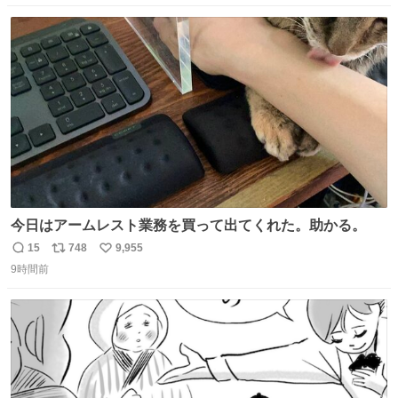
数
ス
ね
ト
数
数
今日はアームレスト業務を買って出てくれた。助かる。
15
748
9,955
返
リ
い
9時間前
信
ポ
い
数
ス
ね
ト
数
数