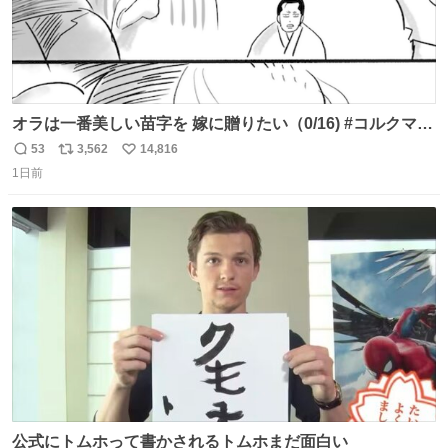
オラは一番美しい苗字を 嫁に贈りたい（0/16) #コルクマン
ガ専科
53
3,562
14,816
返
リ
い
1日前
信
ポ
い
数
ス
ね
ト
数
数
公式にトムホって書かされるトムホまだ面白い