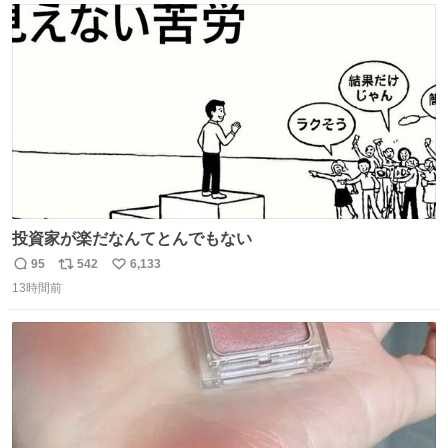
ト
数
数
投資家が楽だなんてとんでもない
95
542
6,133
返
リ
い
13時間前
信
ポ
い
数
ス
ね
ト
数
数