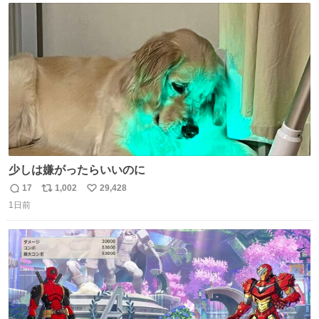
ト
数
数
少しは嫌がったらいいのに
17
1,002
29,428
返
リ
い
1日前
信
ポ
い
数
ス
ね
ト
数
数