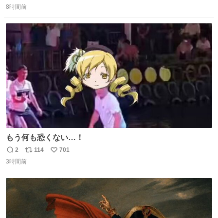
8時間前
信
ポ
い
数
ス
ね
ト
数
数
もう何も恐くない…！
2
114
701
返
リ
い
3時間前
信
ポ
い
数
ス
ね
ト
数
数