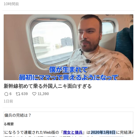
10時間前
信
ポ
い
数
ス
ね
ト
数
数
新幹線初めて乗る外国人ニキ面白すぎる
6
639
11,390
返
リ
い
1日前
信
ポ
い
数
ス
ね
ト
数
数