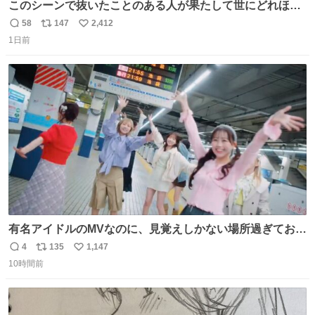
このシーンで抜いたことのある人が果たして世にどれほど
いることか このアカウントに辿り着いた皆さんとは、ロボ
58
147
2,412
返
リ
い
コップ2についてこれからもぜひ語り合っていきたい
1日前
信
ポ
い
数
ス
ね
ト
数
数
有名アイドルのMVなのに、見覚えしかない場所過ぎておも
ろいな
4
135
1,147
返
リ
い
10時間前
信
ポ
い
数
ス
ね
ト
数
数