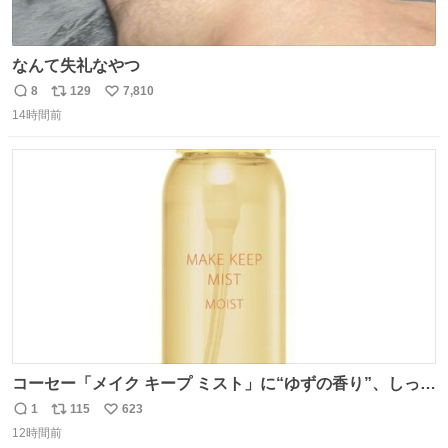
なんて失礼なやつ
8
129
7,810
返
リ
い
14時間前
信
ポ
い
数
ス
ね
ト
数
数
コーセー「メイク キープ ミスト」に“ゆずの香り”、しっと
りツヤ肌叶う保湿タイプ - fashion-press.net/news/148945
1
115
623
返
リ
い
12時間前
信
ポ
い