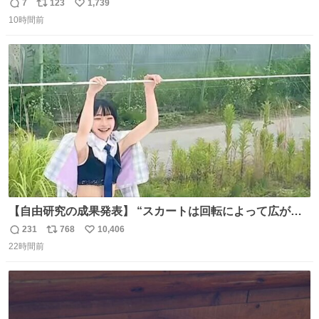
とにかくスッキリする。2年くらい前に #生活は踊る で紹
7
123
1,739
返
リ
い
介したやつ。おじさんにもおばさんにもオススメだ。ドラ
10時間前
信
ポ
い
ストに売ってるぞ。ドライシャンプーって書いてあるけど
数
ス
ね
汗拭きシートみたいなもの。耳裏襟足首筋がんがん拭いて
ト
数
数
汗臭不安を解消。
【自由研究の成果発表】 “スカートは回転によって広がる
が、岡澤恋によって270°までなら広がらずに回転が可能な
231
768
10,406
返
リ
い
ことが証明された！”
22時間前
信
ポ
い
数
ス
ね
ト
数
数