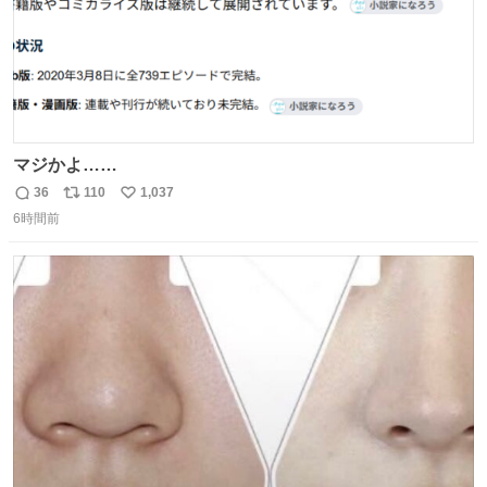
マジかよ……
36
110
1,037
返
リ
い
6時間前
信
ポ
い
数
ス
ね
ト
数
数