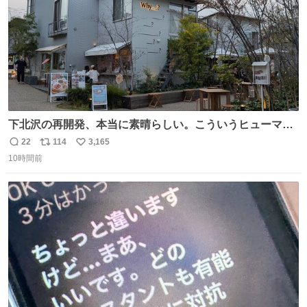
下北沢の再開発、本当に素晴らしい。こういうヒューマン
スケールの開発がいいんだよ。
22
114
3,165
返
リ
い
10時間前
信
ポ
い
数
ス
ね
ト
数
数