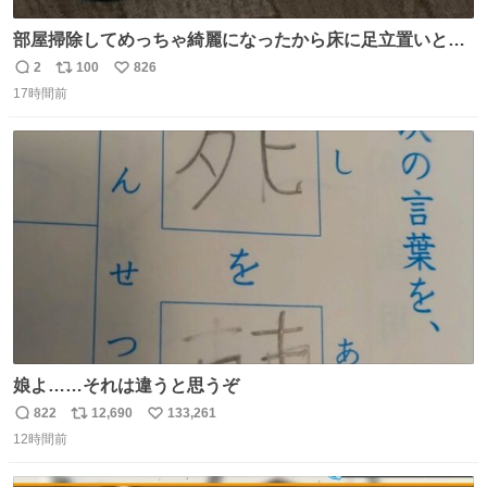
部屋掃除してめっちゃ綺麗になったから床に足立置いとい
たら家族にまだゴミ残ってるよって言われて神
2
100
826
返
リ
い
17時間前
信
ポ
い
数
ス
ね
ト
数
数
娘よ……それは違うと思うぞ
822
12,690
133,261
返
リ
い
12時間前
信
ポ
い
数
ス
ね