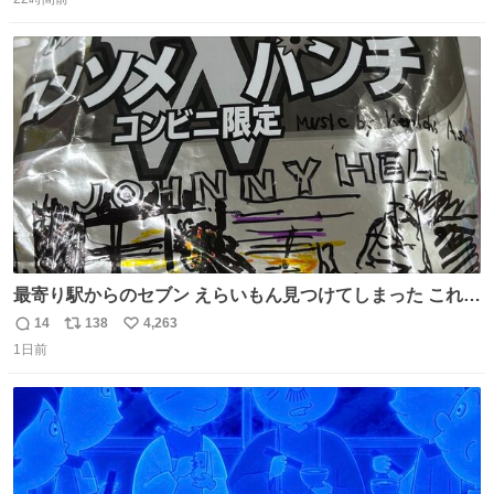
信
ポ
い
った！✨ スマホと小物とペットボトルが入るの最高すぎる
数
ス
ね
🥹 しかもスマホ入れ独立してるしファスナーない！地味に
ト
数
数
嬉しいやつ！！！
最寄り駅からのセブン えらいもん見つけてしまった これ売
ってくれへんかな… #浅井健一 #ポテチ #ロックの名盤
14
138
4,263
返
リ
い
1日前
信
ポ
い
数
ス
ね
ト
数
数