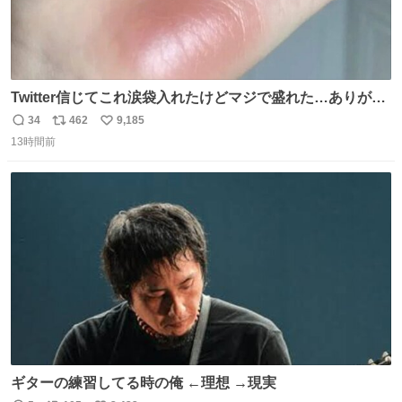
Twitter信じてこれ涙袋入れたけどマジで盛れた…ありがと
う…
34
462
9,185
返
リ
い
13時間前
信
ポ
い
数
ス
ね
ト
数
数
ギターの練習してる時の俺 ←理想 →現実