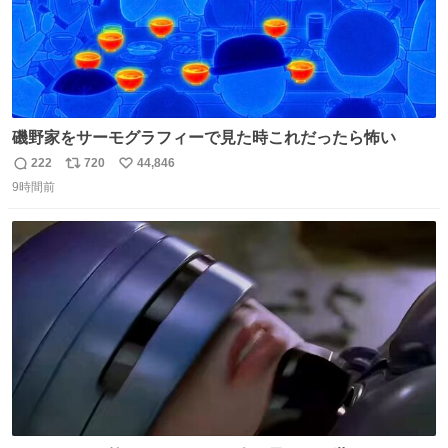
磯野家をサーモグラフィーで見た時これだったら怖い
222
720
44,846
返
リ
い
9時間前
信
ポ
い
数
ス
ね
ト
数
数