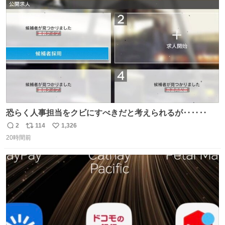
ト
数
数
恐らく人事担当をクビにすべきだと考えられるが‥‥‥
2
114
1,326
返
リ
い
20時間前
信
ポ
い
数
ス
ね
ト
数
数