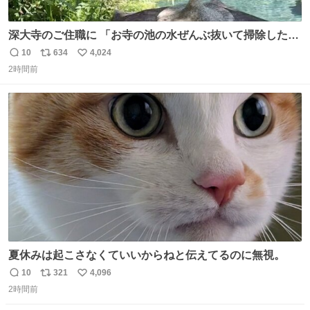
深大寺のご住職に 「お寺の池の水ぜんぶ抜いて掃除した
ら、 モネの池くらい綺麗になったから見てみて」 といわれ
10
634
4,024
返
リ
い
訪れたら 本当にモネの池くらい綺麗でした。 蓮こそ咲いて
2時間前
信
ポ
い
ないけど言いたいことわかります。 輝くエメラルドだ‼︎
数
ス
ね
iPhone16カメラで撮影して無加工です。
ト
数
数
夏休みは起こさなくていいからねと伝えてるのに無視。
10
321
4,096
返
リ
い
2時間前
信
ポ
い
数
ス
ね