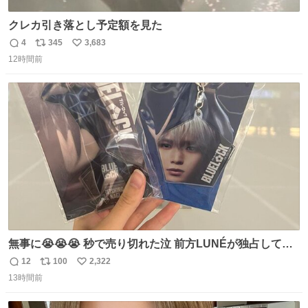
クレカ引き落とし予定額を見た
4
345
3,683
返
リ
い
12時間前
信
ポ
い
数
ス
ね
ト
数
数
無事に😭😭😭 秒で売り切れた泣 前方LUNÉが独占して
て、後ろから来た転売ヤー買えなくて草笑笑 舌打ちされた
12
100
2,322
返
リ
い
けどそんなん知らんわ。
13時間前
信
ポ
い
数
ス
ね