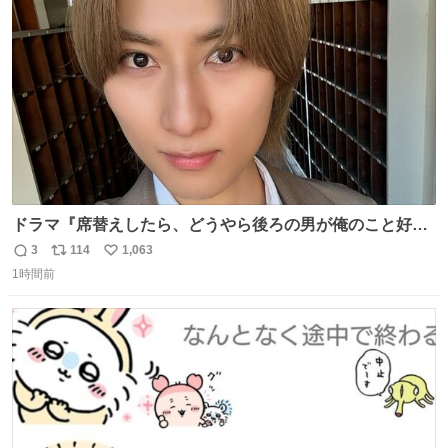
ト
数
数
ドラマ『席替えしたら、どうやら後ろの男が俺のこと好き
らしい』 いよいよ本日深夜25:00〜 BSフジにて放送スター
3
114
1,063
返
リ
い
トです！ 主題歌「NPC」も楽しみだな✨ #セキスキ
1時間前
信
ポ
い
@sekigae_drama
数
ス
ね
ト
数
数