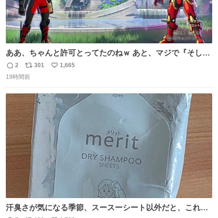
ああ、ちゃんと許可とってたのねｗ あと、マジで『そして
時は動き出す』って言ってて草オブ草
2
301
1,665
返
リ
い
19時間前
信
ポ
い
数
ス
ね
ト
数
数
汗臭さが気になる季節、スースーシート以外だと、これが