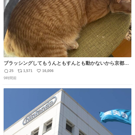
数
ブラッシングしてもうんともすんとも動かないから京都の
寺にある庭みたいになってる
25
1,571
16,006
返
リ
い
9時間前
信
ポ
い
数
ス
ね
ト
数
数