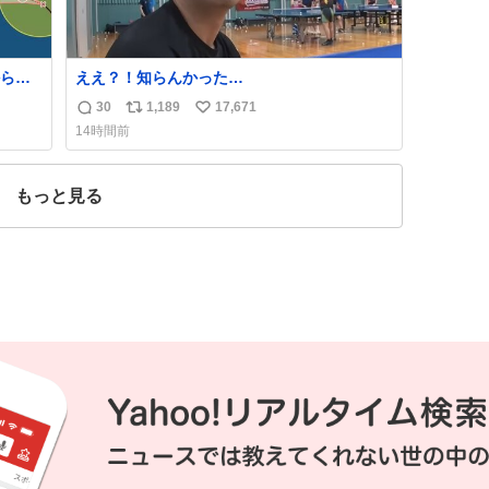
ら、
ええ？！知らんかった…
30
1,189
17,671
返
リ
い
14時間前
信
ポ
い
数
ス
ね
ト
数
もっと見る
数