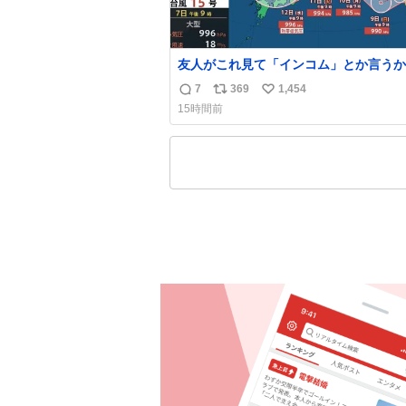
友人がこれ見て「インコム」とか言うか
もうそれにしか見えなくなっちゃった。
7
369
1,454
返
リ
い
15時間前
信
ポ
い
数
ス
ね
ト
数
数