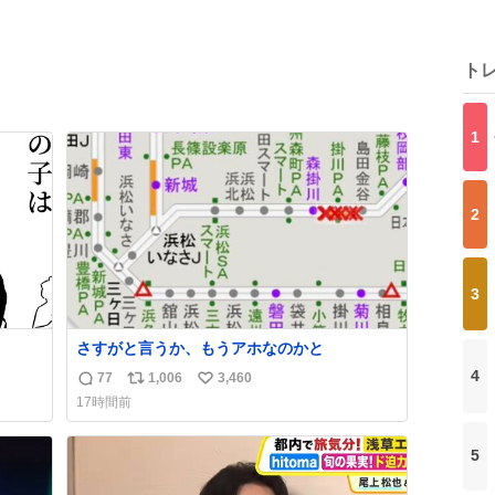
ト
1
2
3
さすがと言うか、もうアホなのかと
4
77
1,006
3,460
返
リ
い
17時間前
信
ポ
い
数
ス
ね
5
ト
数
数