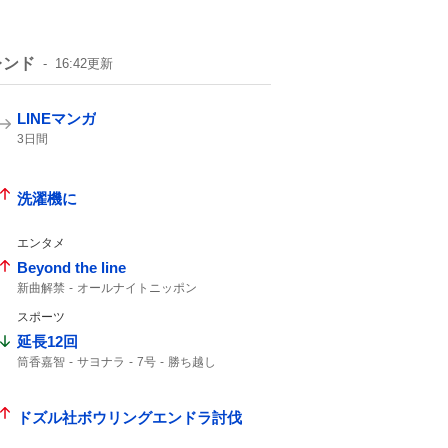
レンド
16:42
更新
LINEマンガ
3日間
洗濯機に
エンタメ
Beyond the line
新曲解禁
オールナイトニッポン
マイオンリー
スポーツ
延長12回
筒香嘉智
サヨナラ
7号
勝ち越し
ホームラン
ドズル社ボウリングエンドラ討伐