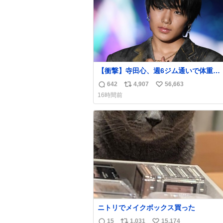
【衝撃】寺田心、週6ジム通いで体重
62kg→82kgに 110kgのベンチプレス
642
4,907
56,663
返
リ
い
げる姿披露
16時間前
news.livedoor.com/article/detail… 元々自重
信
ポ
い
のみだったが、更に筋肉を大きくするた
数
ス
ね
ム通いを開始。筋肉増量のためおにぎり
ト
数
個、ゼリー飲料3～4本、パスタと毎日4千
数
オーバーの食事を摂取し、増量したとい
ニトリでメイクボックス買った
15
1,031
15,174