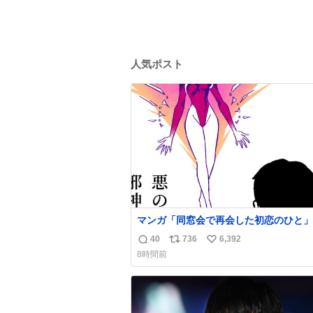
人気ポスト
マンガ「同窓会で再会した初恋のひと」
40
736
6,392
返
リ
い
8時間前
信
ポ
い
数
ス
ね
ト
数
数