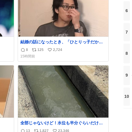
6
7
結婚の話になったとき、「ひとりっ子だから
持ち上
僕が諦めた瞬間に一族が潰える」「死ぬとき1
8
125
2,724
返
リ
い
人とか嫌」だから結婚願望は"ある"って答え
8
15時間前
たものの、結局「（結婚は）向いてねぇのか
信
ポ
い
めジ
もしれない」で締める北山くん、きっといろ
数
ス
ね
10
いろ考えて言葉を選んで、まるく収めてくれ
ト
数
9
kcal
たんだなと思った
数
う。
10
全部じゃないけど！水位も半分ぐらいだけ
ど！水が来はじめたよ！！！ 作業してくれた
13
1,827
23,346