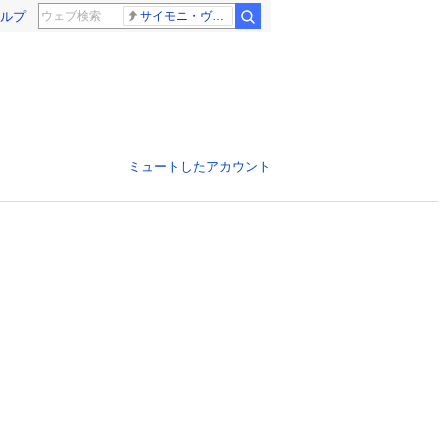
ルプ
サイモニ・ヴニランギ 死去
ミュートしたアカウント