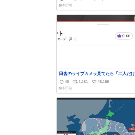
返
リ
い
9時間前
信
ポ
い
数
ス
ね
ト
数
数
田舎のライブカメラ見てたら「二人だけ
界」を発見した
40
1,181
48,160
返
リ
い
9時間前
信
ポ
い
数
ス
ね
ト
数
数