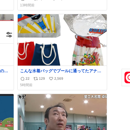
返
リ
い
方々ありがとーーー
13時間前
ー！！！！！！！！！！！！！！！！！！！
信
ポ
い
！！！！！！！
数
ス
ね
ト
数
数
の世
こんな水着バッグでプールに通ってたアナ
タ、完全なる同世代（笑） #70年代 #80年
22
129
2,569
返
リ
い
代 #昭和レトロ
5時間前
信
ポ
い
数
ス
ね
ト
数
数