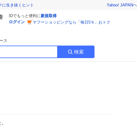
Yahoo! JAPAN
ヘ
トクに生き抜くヒント
IDでもっと便利に
新規取得
ログイン
ヤフーショッピングなら「毎日5％」おトク
ース
検索
た。