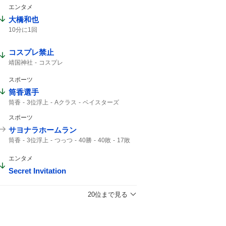
エンタメ
大橋和也
10分に1回
コスプレ禁止
靖国神社
コスプレ
スポーツ
筒香選手
筒香
3位浮上
Aクラス
ベイスターズ
47分
サヨナラ
ハマスタ
スポーツ
サヨナラホームラン
筒香
3位浮上
つっつ
40勝
40敗
17敗
7年ぶり
エンタメ
Secret Invitation
20位まで見る