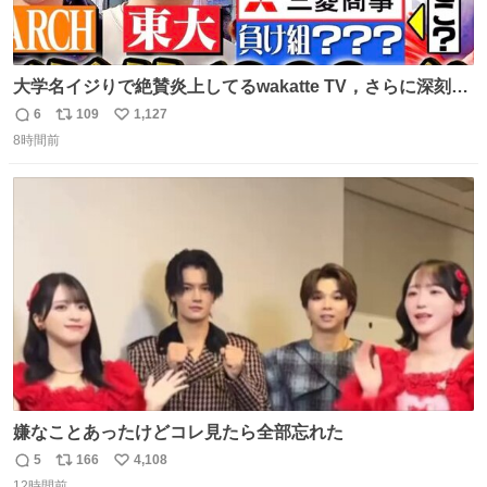
大学名イジりで絶賛炎上してるwakatte TV，さらに深刻な
問題はこっちでは？ ・都内の特定企業に入るのを極度に推
6
109
1,127
返
リ
い
奨し，それ以外の地域で堅実に生きるのを周縁化する ・恋
8時間前
信
ポ
い
愛にかまけ，「陽キャラ」として振る舞うのを極端に中心
数
ス
ね
化する ・院生が研究環境を求め他大学に移るのを批判する
ト
数
数
過去例↓
嫌なことあったけどコレ見たら全部忘れた
5
166
4,108
返
リ
い
12時間前