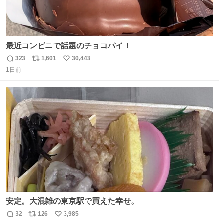
最近コンビニで話題のチョコパイ！
323
1,601
30,443
返
リ
い
1日前
信
ポ
い
数
ス
ね
ト
数
数
安定。大混雑の東京駅で買えた幸せ。
32
126
3,985
返
リ
い