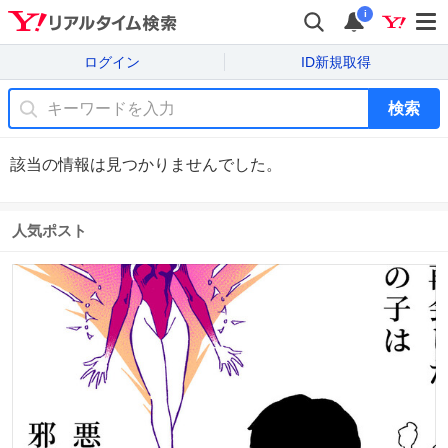
i
ログイン
ID新規取得
検索
該当の情報は見つかりませんでした。
人気ポスト