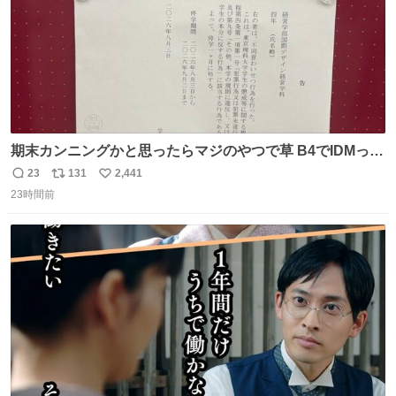
期末カンニングかと思ったらマジのやつで草 B4でIDMって
ことはおそらく就職だし、内定取り消し？ それと夏休み期
23
131
2,441
返
リ
い
間の停学って無意味じゃね？
23時間前
信
ポ
い
数
ス
ね
ト
数
数