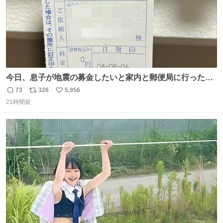
今日、息子が地震の募金したいと家内と郵便局に行ったみ
たいです。おもちゃとか買う選択肢もあったと思うけど、
73
326
5,956
返
リ
い
自分で貯めてた2万円を役に立てて欲しい、みんなも元気
21時間前
信
ポ
い
になって欲しいと。家内も一緒に募金したので、自分も何
数
ス
ね
かできたらなぁと思いました。
ト
数
数