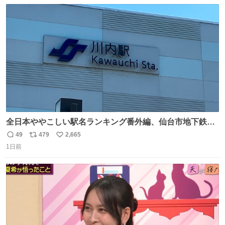
数
ス
ね
ト
数
数
全日本ややこしい駅名ランキング番外編、仙台市地下鉄川
内駅
49
479
2,665
返
リ
い
1日前
信
ポ
い
数
ス
ね
ト
数
数