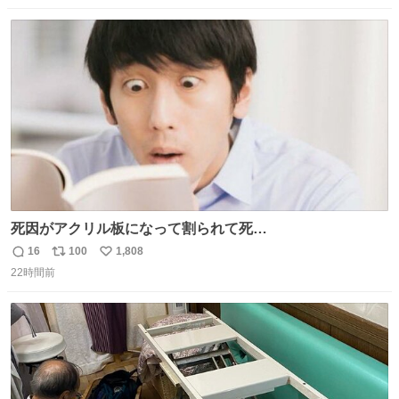
数
ス
ね
ト
数
数
死因がアクリル板になって割られて死
亡……………！？！？
16
100
1,808
返
リ
い
22時間前
信
ポ
い
数
ス
ね
ト
数
数