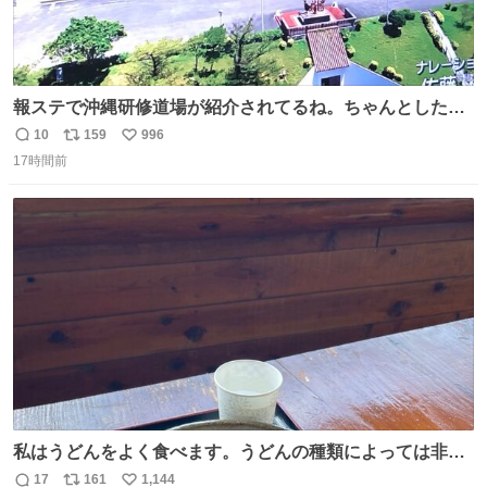
報ステで沖縄研修道場が紹介されてるね。ちゃんとした名
前出してないけど。#報道ステーション
10
159
996
返
リ
い
17時間前
信
ポ
い
数
ス
ね
ト
数
数
私はうどんをよく食べます。うどんの種類によっては非常
食にもなります。生うどんは消費期限が短く、冷凍うどん
17
161
1,144