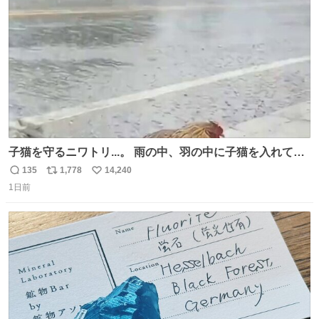
数
子猫を守るニワトリ...。 雨の中、羽の中に子猫を入れて守
る姿に感動した！！ 愛は種族を超える！
135
1,778
14,240
返
リ
い
1日前
信
ポ
い
数
ス
ね
ト
数
数