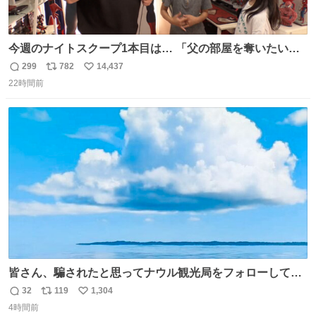
今週のナイトスクープ1本目は… 「父の部屋を奪いたい姉
妹」
299
782
14,437
返
リ
い
22時間前
信
ポ
い
数
ス
ね
ト
数
数
皆さん、騙されたと思ってナウル観光局をフォローしてみ
てください。たまに海とか島とかわけわからん画像が流れ
32
119
1,304
返
リ
い
てくるだけで、特に何も起こりません。
4時間前
信
ポ
い