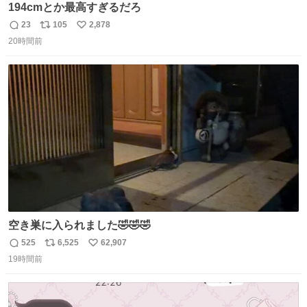
194cmとか最高すぎるだろ
23
105
2,878
返
リ
い
20時間前
信
ポ
い
数
ス
ね
ト
数
数
空き巣に入られました🤣🤣🤣
525
6,525
62,907
返
リ
い
19時間前
信
ポ
い
数
ス
ね
ト
数
数