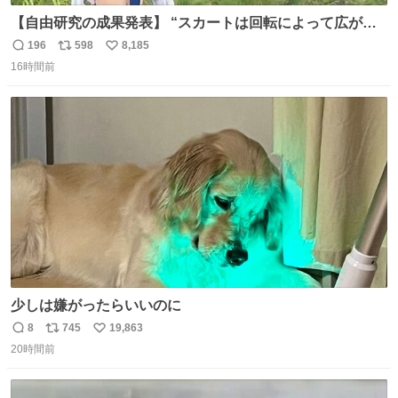
【自由研究の成果発表】 “スカートは回転によって広がる
が、岡澤恋によって270°までなら広がらずに回転が可能な
196
598
8,185
返
リ
い
ことが証明された！”
16時間前
信
ポ
い
数
ス
ね
ト
数
数
少しは嫌がったらいいのに
8
745
19,863
返
リ
い
20時間前
信
ポ
い
数
ス
ね
ト
数