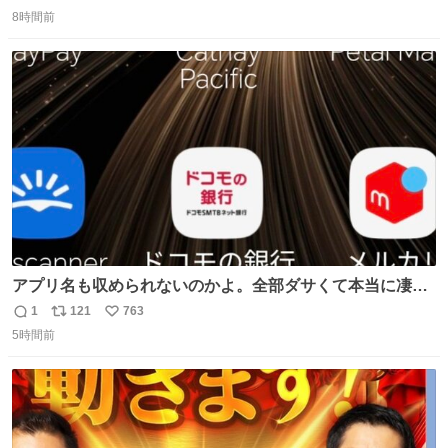
返
リ
い
は長持ちする代わりに停電に弱いので、乾麺タイプのうど
8時間前
信
ポ
い
んなら水分が少なく長期保存するのにおすすめです。アル
数
ス
ね
ファ化米や缶詰など、色々な非常食がありますが、うどん
ト
数
数
もいかがでしょうか？
アプリ名も収められないのかよ。全部ダサくて本当に凄
い。 https://t.co/LemyLGyVkR
1
121
763
返
リ
い
5時間前
信
ポ
い
数
ス
ね
ト
数
数