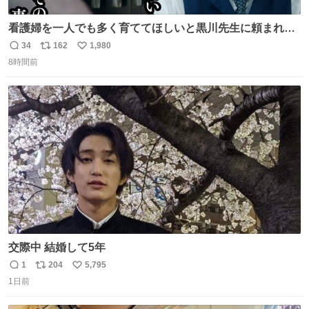
看護婦を一人でも多く育ててほしいと黒川先生に頼まれ、
１年間だけ黒川病院で働くことにしたりん。 直美はその１
34
162
1,980
返
リ
い
年間で恵風看護婦会を立て直すと話しました。 👇このシー
8時間前
信
ポ
い
ンをぜひ本編で web.nhk/tv/an/kazekaor… #朝ドラ #風薫
数
ス
ね
る 見上愛 上坂樹里 平埜生成
ト
数
数
交際中 結婚して5年
1
204
5,795
返
リ
い
1日前
信
ポ
い
数
ス
ね