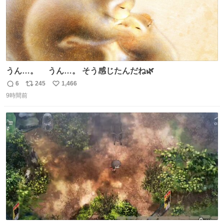
うん…。 うん…。 そう感じたんだね🌿
6
245
1,466
返
リ
い
9時間前
信
ポ
い
数
ス
ね
ト
数
数