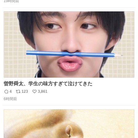
か...🤔
19時間前
信
ポ
い
数
ス
ね
ト
数
数
曽野舜太、学生の味方すぎて泣けてきた
4
123
3,861
返
リ
い
6時間前
信
ポ
い
数
ス
ね
ト
数
数