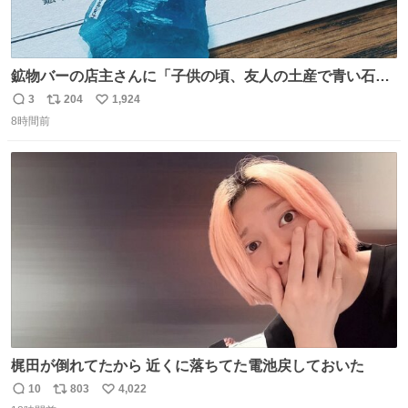
鉱物バーの店主さんに「子供の頃、友人の土産で青い石を
貰って、それがすごく気に入ってたのに、いつかの引越し
3
204
1,924
返
リ
い
で無くしてしまった」という話をしたら、 「お土産で買っ
8時間前
信
ポ
い
てきたくらいの価格感なら、ドイツの黒い森のフローライ
数
ス
ね
トかな…」と当たりつけてもらった。確かにこんな感じだ
ト
数
数
った気がする 凄い
梶田が倒れてたから 近くに落ちてた電池戻しておいた
10
803
4,022
返
リ
い