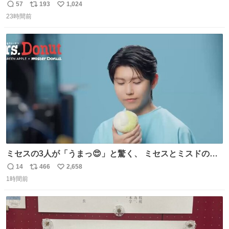
始へ news.livedoor.com/article/detail… 同社に起因する理
57
193
1,024
返
リ
い
由によって大幅遅延や欠航が発生した場合、乗客が負担し
23時間前
信
ポ
い
た宿泊費や交通費を、領収書の事後申請に基づき、国内線
数
ス
ね
は1人あたり上限1万円、国際線は上限2万円まで支払う。
ト
数
数
ミセスの3人が「うまっ😍」と驚く、 ミセスとミスドのコ
ラボドーナツ🍏🍩 その味わいとは....！？ 『Mrs.
14
466
2,658
返
リ
い
Donut（ミセスドーナツ）』 8月7日（金）店頭販売開始🎉
1時間前
信
ポ
い
数
ス
ね
ト
数
数