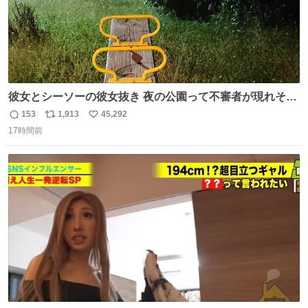
彼女とシーソーの彼女抜き 夜の公園って不審者が現れそう
で怖いんだよな
153
1,913
45,292
返
リ
い
17時間前
信
ポ
い
数
ス
ね
ト
数
数