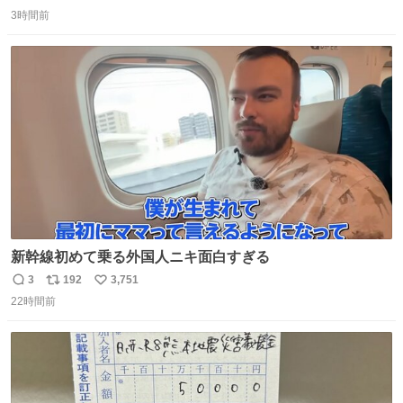
返
リ
い
mu.jp/news/79509/
3時間前
信
ポ
い
数
ス
ね
ト
数
数
新幹線初めて乗る外国人ニキ面白すぎる
3
192
3,751
返
リ
い
22時間前
信
ポ
い
数
ス
ね
ト
数
数