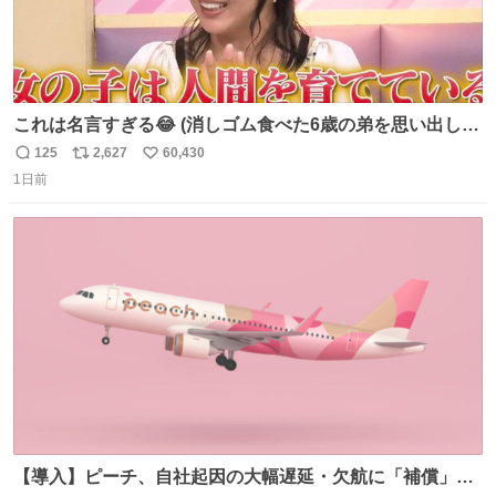
これは名言すぎる😂 (消しゴム食べた6歳の弟を思い出しな
がら)
125
2,627
60,430
返
リ
い
1日前
信
ポ
い
数
ス
ね
ト
数
数
【導入】ピーチ、自社起因の大幅遅延・欠航に「補償」開