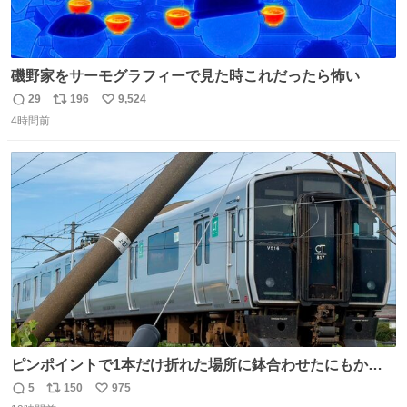
磯野家をサーモグラフィーで見た時これだったら怖い
29
196
9,524
返
リ
い
4時間前
信
ポ
い
数
ス
ね
ト
数
数
ピンポイントで1本だけ折れた場所に鉢合わせたにもかか
わらず、激突せずに止まれた817系。 運が良いのか悪いの
5
150
975
返
リ
い