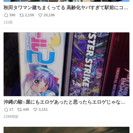
秋田タワマン建ちまくってる 高齢化ヤバすぎて駅前にコン
パクトシティつくって高齢者を住ませる考えらしい 病院も
390
2,156
20,196
返
リ
い
全部駅前にある
1日前
信
ポ
い
数
ス
ね
ト
数
数
沖縄の駿○屋にもエロゲあったと思ったらエロゲじゃなか
った
17
440
3,151
返
リ
い
22時間前
信
ポ
い
数
ス
ね
ト
数