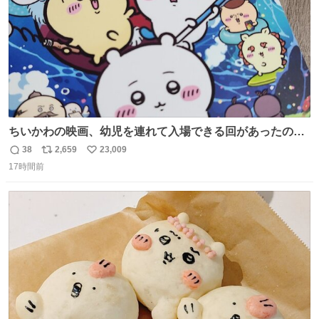
ちいかわの映画、幼児を連れて入場できる回があったので
子どもを連れて観てきたんですけど、セイレーンの登場シ
38
2,659
23,009
返
リ
い
ーンで場内のベビーが一斉に泣き出してたのがとてもよい
17時間前
信
ポ
い
映画体験でした。
数
ス
ね
ト
数
数