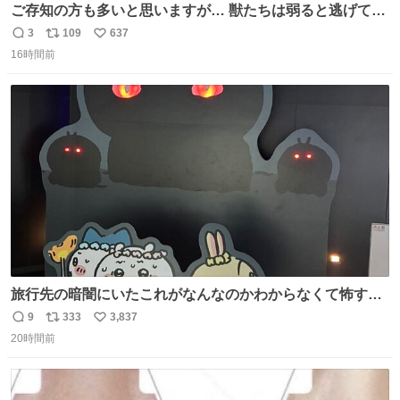
ご存知の方も多いと思いますが… 獣たちは弱ると逃げて茂
みに入りますが、この時モンハンでいうエリア移動をしま
3
109
637
返
リ
い
す。 他のエリアに行くと同じ個体と出会えて体力も減った
16時間前
信
ポ
い
ままなので落ち着いて仕留めましょう。 ちなみに何回か移
数
ス
ね
動(もしくは時間経過？)でガチ逃げされるんでご注意を。 #
ト
数
数
ほの暮しの庭
旅行先の暗闇にいたこれがなんなのかわからなくて怖すぎ
た 子どもたちも怖がりまくってた👻 ちいかわってこういう
9
333
3,837
返
リ
い
感じのお話なんですか…？
20時間前
信
ポ
い
数
ス
ね
ト
数