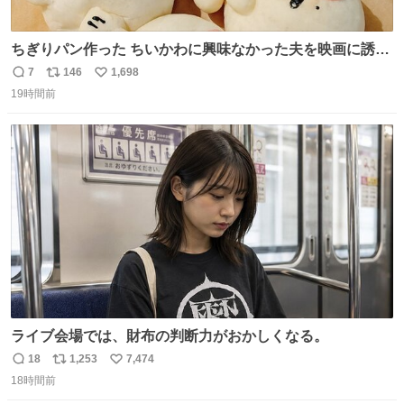
ちぎりパン作った ちいかわに興味なかった夫を映画に誘い
出すことに成功したからさァ、永遠のいのち食べさせてか
7
146
1,698
返
リ
い
ら観に行くねッ🎫
19時間前
信
ポ
い
数
ス
ね
ト
数
数
ライブ会場では、財布の判断力がおかしくなる。
18
1,253
7,474
返
リ
い
18時間前
信
ポ
い