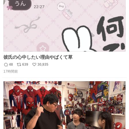
彼氏の心中したい理由やばくて草
48
639
30,935
返
リ
い
17時間前
信
ポ
い
数
ス
ね
ト
数
数