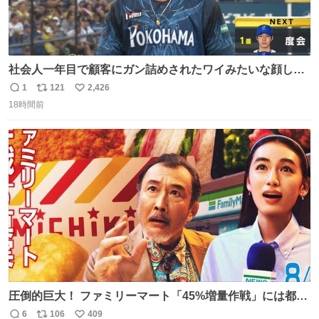
社会人一年目で顧客にガン詰めされたワイみたいな顔して
る
1
121
2,426
返
リ
い
18時間前
信
ポ
い
数
ス
ね
ト
数
数
圧倒的巨大！ ファミリーマート「45%増量作戦」には都市
伝説が隠されている、のかもしれない。 web-
6
106
409