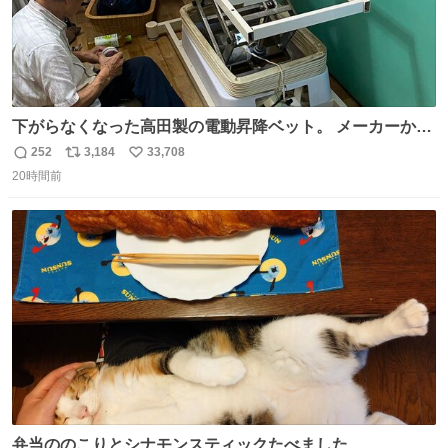
下がらなくなった高田製の電動昇降ベット。 メーカーから
は、完全に見放されたんですが、 見事に85歳の父が治しま
252
3,184
33,708
返
リ
い
した。 うちの父は、トヨタカローラのボディをオート生産
20時間前
信
ポ
い
する、工業ロボットの製作者なんですが、 父が電動ベット
数
ス
ね
の配線をハンダで修理している横で、
ト
数
数
弁当ののこりとシナモンスティックたべました