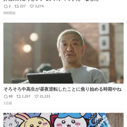
2
227
3,274
返
リ
い
8時間前
信
ポ
い
数
ス
ね
ト
数
数
そろそろ中高生が昼夜逆転したことに焦り始める時期やね
88
1,207
21,151
返
リ
い
1日前
信
ポ
い
数
ス
ね
ト
数
数