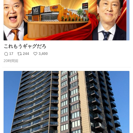
これもうギャグだろ
17
244
3,400
返
リ
い
20時間前
信
ポ
い
数
ス
ね
ト
数
数