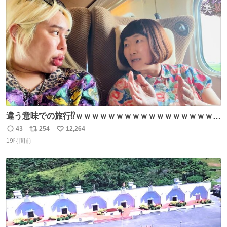
ト
数
数
違う意味での旅行⁉️ｗｗｗｗｗｗｗｗｗｗｗｗｗｗｗｗｗｗ
ｗ
43
254
12,264
返
リ
い
19時間前
信
ポ
い
数
ス
ね
ト
数
数