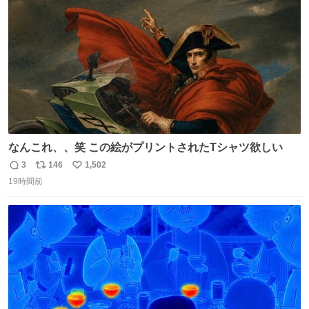
数
なんこれ、、笑 この絵がプリントされたTシャツ欲しい
3
146
1,502
返
リ
い
19時間前
信
ポ
い
数
ス
ね
ト
数
数