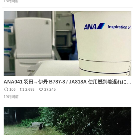
18時間前
信
ポ
い
数
ス
ね
ト
数
数
ANA041 羽田→伊丹 B787-8 / JA818A 使用機到着遅れにつ
き 「安全に支障ない範囲で1分1秒でも遅延回復に努めてお
106
2,693
27,245
返
リ
い
ります」と機長の気合い十分！ が、フライトは順調に進み
19時間前
信
ポ
い
すぎ… 「飛ばしすぎたせいか現在奈良県上空での待機を命
数
ス
ね
じられております」 でコンソメスープ吹き出しそうになり
ト
数
数
ましたw