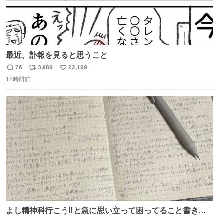
最近、訃報を見ると思うこと
76
3,089
22,199
返
リ
い
18時間前
信
ポ
い
数
ス
ね
ト
数
数
よし精神科行こう‼️と急に思い立って困ってること書き出