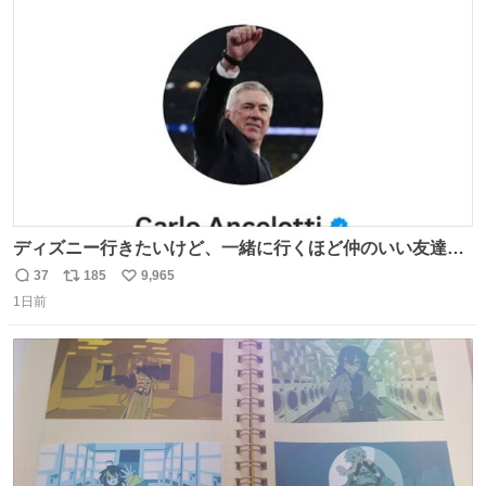
どわあ～な謎パンなどなんでもあり。クレヨンしんちゃん
ト
数
数
を生んだ町、強すぎる。
ディズニー行きたいけど、一緒に行くほど仲のいい友達が
居ない… ほんでこれ
37
185
9,965
返
リ
い
1日前
信
ポ
い
数
ス
ね
ト
数
数