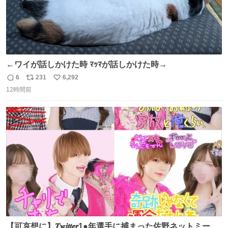
←ワイが話しかけた時 ﾏｯﾏが話しかけた時→
6
231
6,292
返
リ
い
12時間前
信
ポ
い
数
ス
ね
ト
数
数
【可哀想に】𝑻𝒘𝒊𝒕𝒕𝒆𝒓1●年選手に捕まった佐野ネットミーム