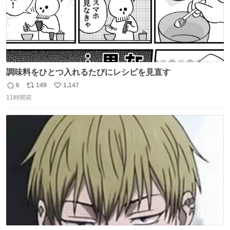
調味料をひとつ入れるたびにレシピを見直す
6
149
1,147
返
リ
い
11時間前
信
ポ
い
数
ス
ね
ト
数
数