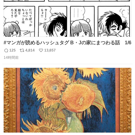
#マンガが読めるハッシュタグ B・Jの家にまつわる話 1/6
125
4,814
13,657
返
リ
い
14時間前
信
ポ
い
数
ス
ね
ト
数
数