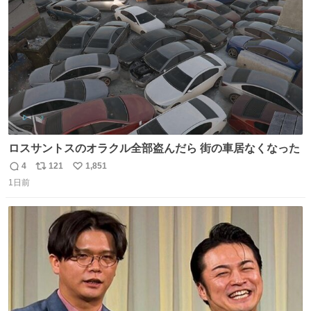
数
ロスサントスのオラクル全部盗んだら 街の車居なくなった
4
121
1,851
返
リ
い
1日前
信
ポ
い
数
ス
ね
ト
数
数