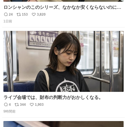
ロンシャンのこのシリーズ、なかなか安くならないのにセ
ール価格になってる🖤✨レザーなのが反則級にかわいい。
24
153
3,820
返
リ
い
持ってるだけでコーデが格上げされる。
1日前
信
ポ
い
数
ス
ね
ト
数
数
ライブ会場では、財布の判断力がおかしくなる。
4
344
1,903
返
リ
い
9時間前
信
ポ
い
数
ス
ね
ト
数