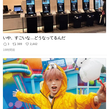
いや、すごいな…どうなってるんだ
3
389
2,442
返
リ
い
18時間前
信
ポ
い
数
ス
ね
ト
数
数