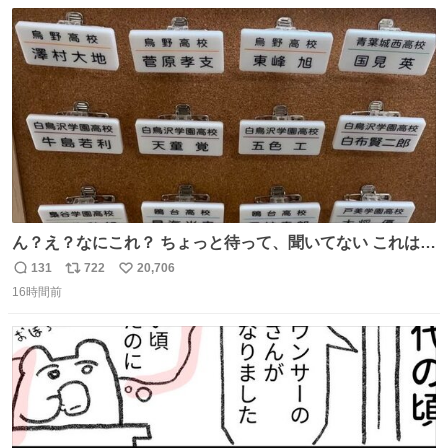
数
ス
ね
ト
数
数
ん？え？なにこれ？ ちょっと待って、聞いてない これは販
売されているのもですか？
131
722
20,706
返
リ
い
16時間前
信
ポ
い
数
ス
ね
ト
数
数