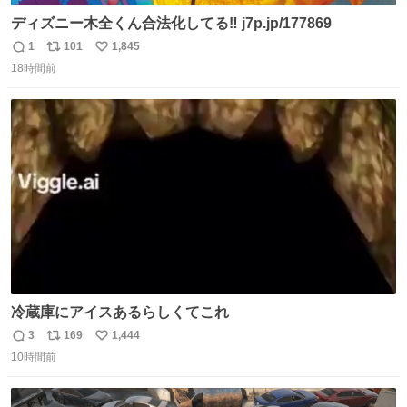
ディズニー木全くん合法化してる‼️ j7p.jp/177869
1
101
1,845
返
リ
い
18時間前
信
ポ
い
数
ス
ね
ト
数
数
冷蔵庫にアイスあるらしくてこれ
3
169
1,444
返
リ
い
10時間前
信
ポ
い
数
ス
ね
ト
数