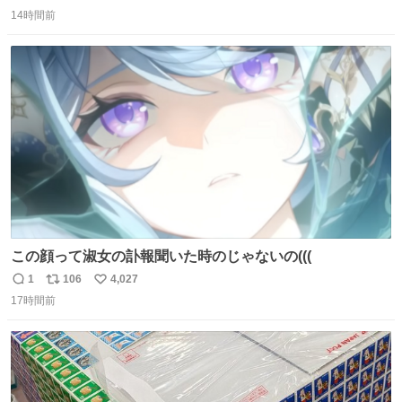
返
リ
い
由によって大幅遅延や欠航が発生した場合、乗客が負担し
14時間前
信
ポ
い
た宿泊費や交通費を、領収書の事後申請に基づき、国内線
数
ス
ね
は1人あたり上限1万円、国際線は上限2万円まで支払う。
ト
数
数
この顔って淑女の訃報聞いた時のじゃないの(((
1
106
4,027
返
リ
い
17時間前
信
ポ
い
数
ス
ね
ト
数
数