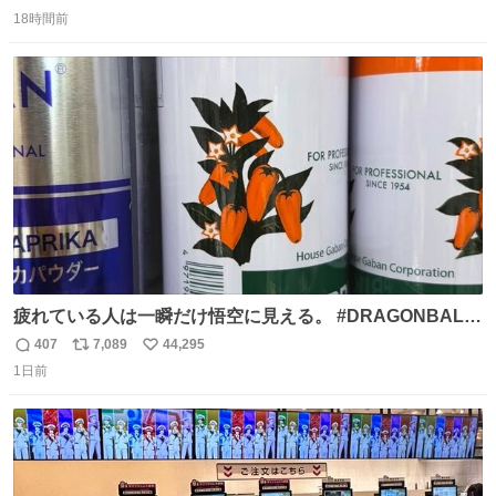
返
リ
い
18時間前
信
ポ
い
数
ス
ね
ト
数
数
疲れている人は一瞬だけ悟空に見える。 #DRAGONBALL
#ドラゴンボール
407
7,089
44,295
返
リ
い
1日前
信
ポ
い
数
ス
ね
ト
数
数