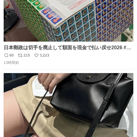
日本郵政は切手を廃止して額面を現金で払い戻せ2026 #日
本郵政 @JapanPostHD_PR
60
215
3,223
返
リ
い
13時間前
信
ポ
い
数
ス
ね
ト
数
数