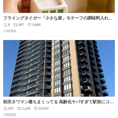
フライングタイガー「小さな家」モチーフの調味料入れ、
並べれば“デンマークの街並み”に ピンク・グリーン・テラ
8
997
5,669
返
リ
い
コッタの全9種 - fashion-press.net/news/149552
17時間前
信
ポ
い
数
ス
ね
ト
数
数
秋田タワマン建ちまくってる 高齢化ヤバすぎて駅前にコン
パクトシティつくって高齢者を住ませる考えらしい 病院も
207
1,228
10,915
返
リ
い
全部駅前にある
18時間前
信
ポ
い