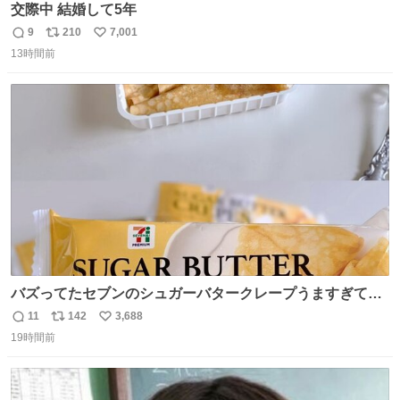
交際中 結婚して5年
9
210
7,001
返
リ
い
13時間前
信
ポ
い
数
ス
ね
ト
数
数
バズってたセブンのシュガーバタークレープうますぎて
7NOWで買い溜め🛒💭
11
142
3,688
返
リ
い
19時間前
信
ポ
い
数
ス
ね
ト
数
数