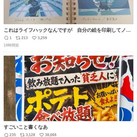
これはライフハックなんですが 自分の絵を印刷してノー
トに貼って日付とキャプションを一言添えると 結構健康に
1
213
3,259
返
リ
い
いいです。
18時間前
信
ポ
い
数
ス
ね
ト
数
数
すごいこと書くなあ
235
3,128
38,066