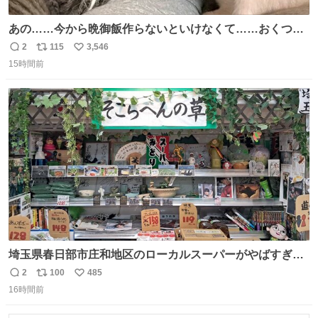
あの……今から晩御飯作らないといけなくて……おくつろ
ぎのところ申し訳ないのですが……あの………😥
2
115
3,546
返
リ
い
15時間前
信
ポ
い
数
ス
ね
ト
数
数
埼玉県春日部市庄和地区のローカルスーパーがやばすぎ
る。どこまで売り物でどこから私物か不明なごちゃごちゃ
2
100
485
返
リ
い
の店内には埼玉自虐習字がずらり。日替わり謎汁の試食や
16時間前
信
ポ
い
そこらへんの草使用の埼玉県民限定弁当、コアラのマーチ
数
ス
ね