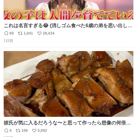
これは名言すぎる😂 (消しゴム食べた6歳の弟を思い出しな
がら)
69
1,041
26,434
返
リ
い
1日前
信
ポ
い
数
ス
ね
ト
数
数
彼氏が気に入るだろうな〜と思って作ったら想像の何倍も
美味しい美味しい言ってくれて嬉しい
4
106
5,092
返
リ
い