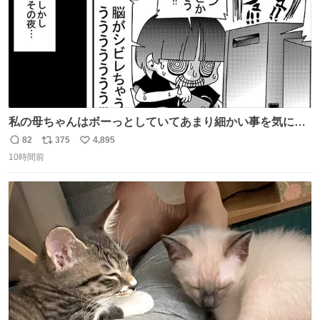
私の母ちゃんはボーっとしていてあまり細かい事を気にし
ません。優秀な人の多い現代の価値観から見ると、あまり
82
375
4,895
返
リ
い
優秀な母親ではないかもしれません。でも、だからこそ、
10時間前
信
ポ
い
私はそういう母親が大好きです。今も昔もすごくリラック
数
ス
ね
スします。「優秀」と「良い」は別なんですよね。 1/2
ト
数
数