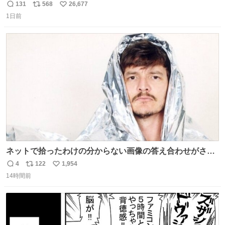
してたらペン止まらなくなってすごい勢いで埋まってワロ
131
568
26,677
返
リ
い
タ
1日前
信
ポ
い
数
ス
ね
ト
数
数
ネットで拾ったわけの分からない画像の答え合わせがされ
ていくw
4
122
1,954
返
リ
い
14時間前
信
ポ
い
数
ス
ね
ト
数
数