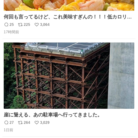
何回も言ってるけど、これ美味すぎんの！！！低カロリー
で満足感エグいから一生食べてる😭
25
225
3,064
返
リ
い
17時間前
信
ポ
い
数
ス
ね
ト
数
数
崖に聳える、あの駐車場へ行ってきました。
27
264
3,029
返
リ
い
1日前
信
ポ
い