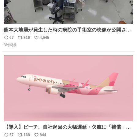
熊本大地震が発生した時の病院の手術室の映像が公開され
ていたがとにかく怖すぎる x.com/nhk_news/statu…
67
316
4,545
返
リ
い
news.web.nhk/newsweb/na/na-… #熊本 #大地震 #手術室
8時間前
信
ポ
い
数
ス
ね
ト
数
数
【導入】ピーチ、自社起因の大幅遅延・欠航に「補償」開
始へ news.livedoor.com/article/detail… 同社に起因する理
57
168
844