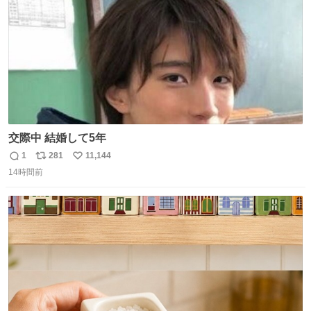
交際中 結婚して5年
1
281
11,144
返
リ
い
14時間前
信
ポ
い
数
ス
ね
ト
数
数