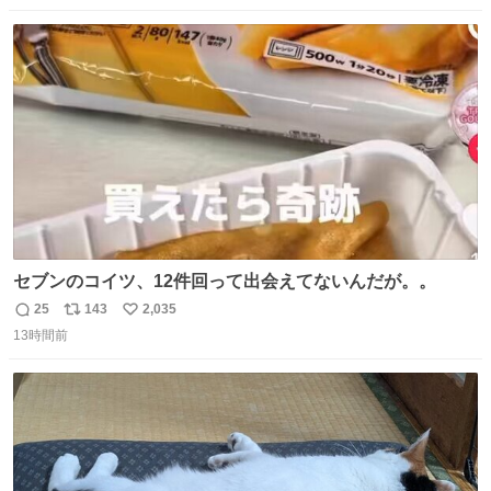
数
ス
ね
ト
数
数
セブンのコイツ、12件回って出会えてないんだが。。
25
143
2,035
返
リ
い
13時間前
信
ポ
い
数
ス
ね
ト
数
数