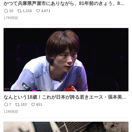
かつて兵庫県芦屋市にありながら、81年前のきょう、8月6
日の阪神大空襲の折に残念ながら焼失した、 #ゴッホ の幻
10
1,318
4,671
返
リ
い
の「 #ヒマワリ 」。 当館は、東京都にある武者小路実篤記
17時間前
信
ポ
い
念館にご協力いただき、当時発行されたカラー印刷画集よ
数
ス
ね
り陶板で原寸大に再現し、2014年より展示しています。 #
ト
数
数
大塚国際美術館
なんという18歳！これが日本が誇る若きエース・張本美和
🔥🔥🔥 0-2からの大逆転勝利でベスト8進出を果たす👊💥
7
103
651
返
リ
い
#WTTチャンピオンズ横浜 女子シングルス2回戦 🇯🇵#張本
11時間前
信
ポ
い
美和 3-2 陳熠🇨🇳 11-13/9-11/11-5/12-10/11-5 #テレ東 系
数
ス
ね
#BSテレ東 にて連日放送📺
ト
数