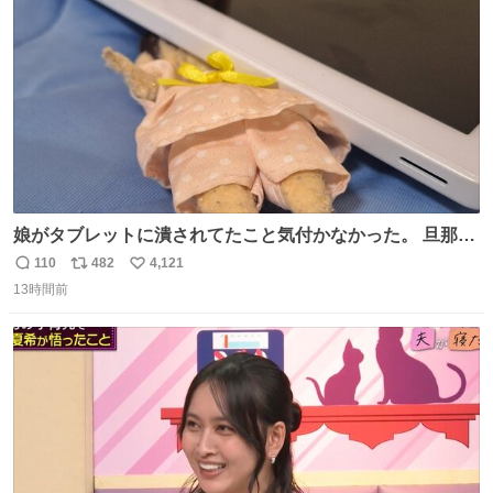
数
娘がタブレットに潰されてたこと気付かなかった。 旦那だ
けは娘の波長を感じ取れるから声出せずともSOSが伝わっ
110
482
4,121
返
リ
い
たらしい。 急いで旦那が救出して、泣きじゃくる娘に自分
13時間前
信
ポ
い
も謝って抱きしめようとしたら、ビンタされてしまった。
数
ス
ね
3回ほど。 小さい手だけど、地味に痛い。 その後、娘は旦
ト
数
数
那に泣きついてた。