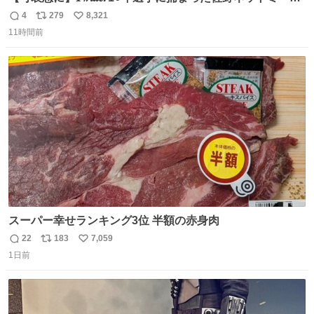
勇斗さんのコラボプリ
4
279
8,321
返
リ
い
11時間前
信
ポ
い
数
ス
ね
ト
数
数
スーパー幸せランキング3位 半額の赤身肉
22
183
7,059
返
リ
い
1日前
信
ポ
い
数
ス
ね
ト
数
数