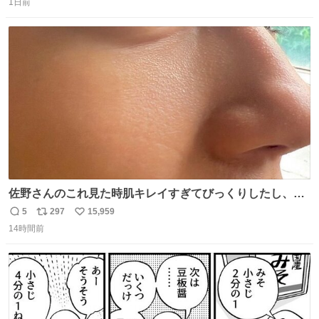
1日前
信
ポ
い
数
ス
ね
ト
数
数
佐野さんのこれ見た時肌キレイすぎてびっくりしたし、や
はりアイドルって体型･肌管理すごすぎる
5
297
15,959
返
リ
い
14時間前
信
ポ
い
数
ス
ね
ト
数
数