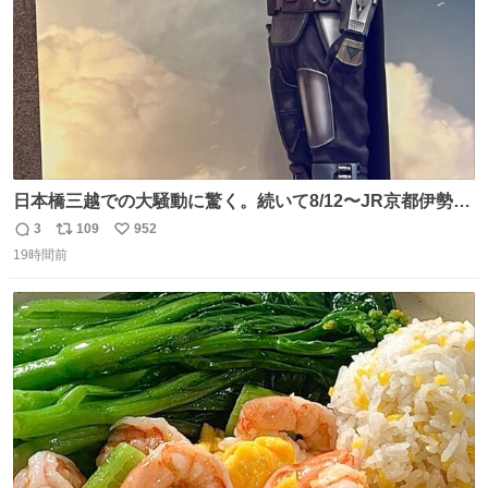
日本橋三越での大騒動に驚く。続いて8/12〜JR京都伊勢丹
でPOP UP STOREがオープンするとのこと…皆さんお怪
3
109
952
返
リ
い
我なくお買い物を🙏 写真は2026/5/21 ロードショーの前日
19時間前
信
ポ
い
。だーれも写真撮ってなかったんだけどなぁ😵‍💫
数
ス
ね
ト
数
数