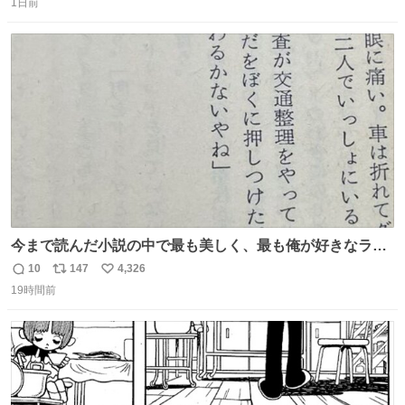
1日前
信
ポ
い
数
ス
ね
ト
数
数
今まで読んだ小説の中で最も美しく、最も俺が好きなラス
トシーン
10
147
4,326
返
リ
い
19時間前
信
ポ
い
数
ス
ね
ト
数
数