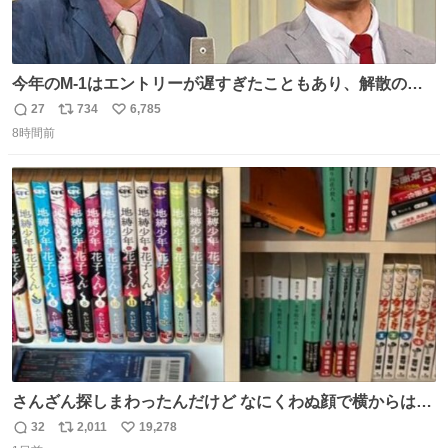
今年のM-1はエントリーが遅すぎたこともあり、解散の可
能性を作り出してからのスタート！！ 遅くなって申し訳な
27
734
6,785
返
リ
い
い🙏 エントリーナンバーは「GO!無策!」でかなり覚えやす
8時間前
信
ポ
い
い！応援をお願いすることになりそう！！
数
ス
ね
ト
数
数
さんざん探しまわったんだけど なにくわぬ顔で横からはえ
てた
32
2,011
19,278
返
リ
い