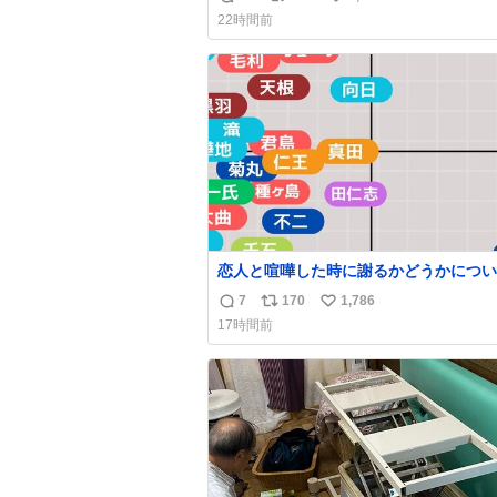
返
リ
い
22時間前
信
ポ
い
数
ス
ね
ト
数
数
恋人と喧嘩した時に謝るかどうかについ
えてみました💭 ▶︎自分から謝る or 悪くない
7
170
1,786
返
リ
い
なら謝らない ▶︎ねちねちする or さっ
17時間前
ている 個人的見解です！色々と許してくださ
信
ポ
い
い！
数
ス
ね
ト
数
数