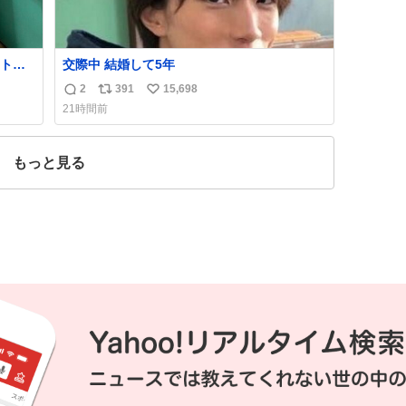
ト。
交際中 結婚して5年
す
2
391
15,698
返
リ
い
21時間前
産す
信
ポ
い
が
数
ス
ね
る横
ト
数
もっと見る
数