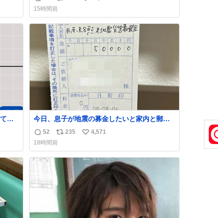
返
リ
い
15時間前
信
ポ
い
数
ス
ね
ト
数
数
て考
今日、息子が地震の募金したいと家内と郵便
局に行ったみたいです。おもちゃとか買う選
52
235
4,571
返
リ
い
ぱりし
択肢もあったと思うけど、自分で貯めてた2万
18時間前
円を役に立てて欲しい、みんなも元気になっ
信
ポ
い
て欲しいと。家内も一緒に募金したので、自
数
ス
ね
分も何かできたらなぁと思いました。
ト
数
数