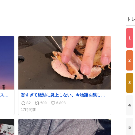
ト
1
2
3
スポ
旨すぎて絶対に炎上しない、今物議を醸して
揚げ
いる 【鶏のたたき】 を家で作る方法を教えま
82
500
6,893
4
返
リ
い
ながら
す 鶏もも肉に特別な処理をして大葉やみょう
17時間前
がなどの薬味と一緒にいただきます 夏に食う
信
ポ
い
とたまりません この調理法、絶対覚えた方が
数
ス
ね
いいです youtu.be/s0jWxvy14_4
ト
数
5
数