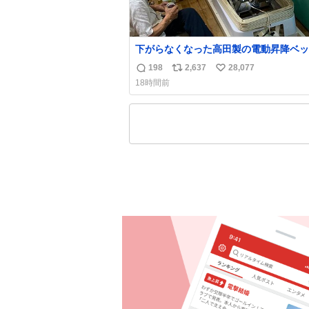
下がらなくなった高田製の電動昇降ベッ
メーカーからは、完全に見放されたんで
198
2,637
28,077
返
リ
い
が、 見事に85歳の父が治しました。 うちの父
18時間前
は、トヨタカローラのボディをオート生
信
ポ
い
る、工業ロボットの製作者なんですが、 父
数
ス
ね
電動ベットの配線をハンダで修理してい
ト
数
で、
数