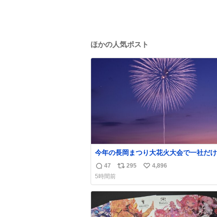
ほかの人気ポスト
今年の長岡まつり大花火大会で一社だけ
ンサー名をアナウンスされずに花火打ち
47
295
4,896
返
リ
い
された企業が有った。 企業名から今更
5時間前
その理由が解った😢
信
ポ
い
数
ス
ね
ト
数
数