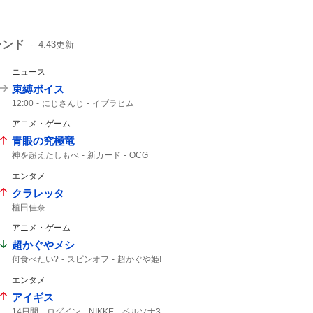
レンド
4:43
更新
ニュース
束縛ボイス
12:00
にじさんじ
イブラヒム
アニメ・ゲーム
青眼の究極竜
神を超えたしもべ
新カード
OCG
更新情報
究極竜
神を超えた
エンタメ
クラレッタ
植田佳奈
アニメ・ゲーム
超かぐやメシ
何食べたい?
スピンオフ
超かぐや姫!
ビビビコミック
0話
10年後
Web漫画
エンタメ
京都 IP書店
超かぐや姫
超かぐや
アイギス
14日間
ログイン
NIKKE
ペルソナ3