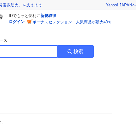
Yahoo! JAPAN
ヘ
災害救助犬」を支えよう
IDでもっと便利に
新規取得
ログイン
ボーナスセレクション 人気商品が最大40％
ース
検索
た。