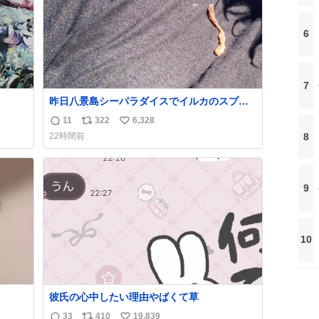
6
7
昨日八景島シーパラダイスでイルカのスプラ
ッシュを浴びたらゲソのおまけがついてきま
11
322
6,328
返
リ
い
した。誰の食べカスかわからないけど、とて
8
22時間前
も愛おしいです。こんなおまけまで付けても
信
ポ
い
らって感謝しかありません。 #ふれあいラグ
数
ス
ね
ーン #横浜八景島シーパラダイス
ト
数
数
9
10
彼氏の心中したい理由やばくて草
33
410
19,839