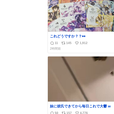
これどうですか？？👀
11
145
1,912
返
リ
い
2時間前
信
ポ
い
数
ス
ね
ト
数
数
妹に彼氏できてから毎日これで大鬱 w
50
157
4,776