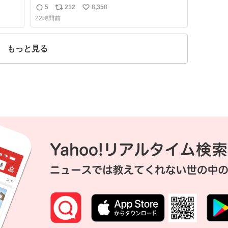
しい。
5
212
8,358
返
リ
い
たけ
22時間前
は家
信
ポ
い
数
ス
ね
度に
ト
数
もっと見る
数