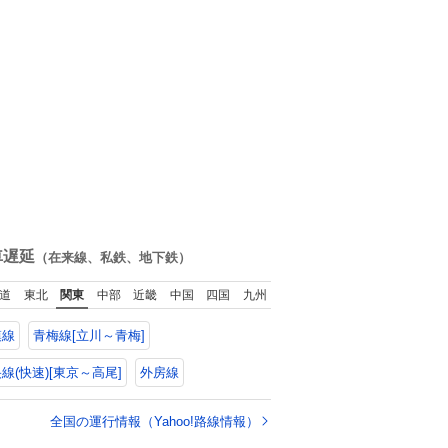
車遅延
（在来線、私鉄、地下鉄）
道
東北
関東
中部
近畿
中国
四国
九州
模線
青梅線[立川～青梅]
線(快速)[東京～高尾]
外房線
全国の運行情報（Yahoo!路線情報）