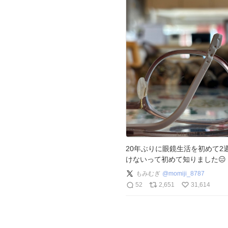
20年ぶりに眼鏡生活を初めて2
けないって初めて知りました😑
もみむぎ
@
momiji_8787
52
2,651
31,614