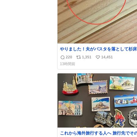
数
やりました！夫がパスタを落として杉床
ぼこしました！よかったーーー！ファー
220
1,351
14,451
返
リ
い
ぼこぼこ自分じゃなくて！これで第二波
13時間前
でもいけます！！！✌️いやーほっとした！
信
ポ
い
床を採用しようとしている方々へ忠告で
数
ス
ね
杉床は乾燥パスタに負けます。豆腐くら
ト
数
わやわです。
数
これから海外旅行する人へ 旅行先でそ