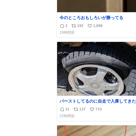
今のところおもしろいが勝ってる
2
192
1,088
返
リ
い
19時間前
信
ポ
い
数
ス
ね
ト
数
数
バーストしてるのに自走で入庫してきた
さん バーストしたならその場で動かな
31
137
733
返
リ
い
け呼んで下さい😰 保険にロードサービ
22時間前
てて金銭負担も無いんですから これで走る
信
ポ
い
と、壊さなくていい所まで壊しちゃいま
数
ス
ね
ら 実際、外装ダメージ、ABSセンサ断
ト
数
レーキホースも傷入っちゃってます…