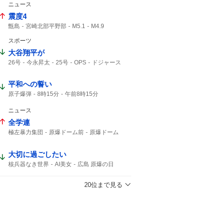
ニュース
震度4
甑島
宮崎北部平野部
M5.1
M4.9
島原半島
最大震度4
スポーツ
熊本県天草・芦北地方
筑後地方
震度3
M4.8
緊急地震速報
天草・芦北地方
大谷翔平が
地震情報
津波の心配はありません
26号
今永昇太
25号
OPS
ドジャース
震源の深さ
地震速報
地震の規模
大谷翔平
23度
先頭打者
2本目
今永
深さ10km
鹿児島県
ホームラン
1点差
平和への誓い
原子爆弾
8時15分
午前8時15分
こども代表
ご冥福をお祈り
ニュース
全学連
極左暴力集団
原爆ドーム前
原爆ドーム
ドーム前
大切に過ごしたい
核兵器なき世界
AI美女
広島 原爆の日
20位まで見る