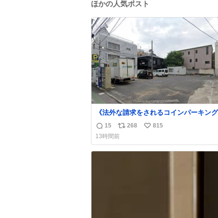
ほかの人気ポスト
《法外な請求をされるコインパーキング
営業所にも前から告知されていますが、P
15
268
815
返
リ
い
Link南青山の敷地内に一瞬でも車を乗
13時間前
ると法外な請求をされ長時間拘束されま
信
ポ
い
迎車で呼ばれた時やお客を降ろした際に
数
ス
ね
分注意してください！ 東京都港区南青山2
ト
数
20
数