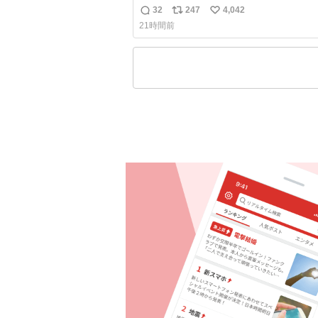
都市を象徴する マグネットを買って欲
32
247
4,042
返
リ
い
僕は交換留学してた1年間で20カ国回っ
21時間前
ど、旅行先で必ずマグネットを買い、今
信
ポ
い
の冷蔵庫に貼ってる。 交換留学が終わって1
数
ス
ね
年経つけどそれぞれのマグネットを見る
ト
数
旅の思い出が鮮明によみがえります。
数