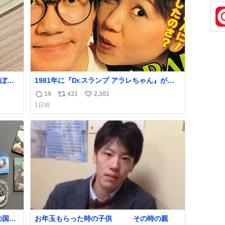
数
ぼこ
1981年に『Dr.スランプ アラレちゃん』が放
スト
映開始された直後の鳥山明さんと、小山茉美
19
431
2,301
返
リ
い
いつ
さんです。
1日前
 杉
信
ポ
い
す。
数
ス
ね
いや
ト
数
数
の国や
お年玉もらった時の子供 その時の親