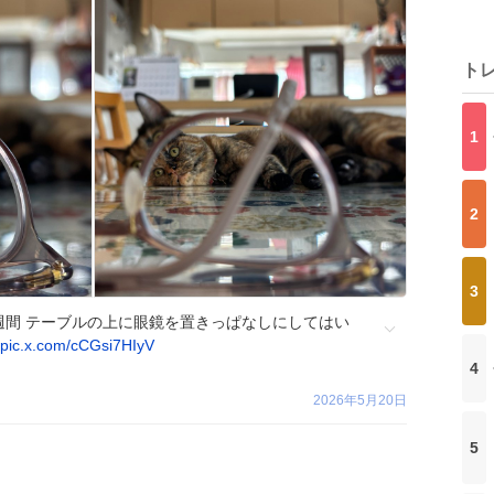
ト
1
2
3
週間 テーブルの上に眼鏡を置きっぱなしにしてはい
pic.x.com/cCGsi7HIyV
4
2026年5月20日
5