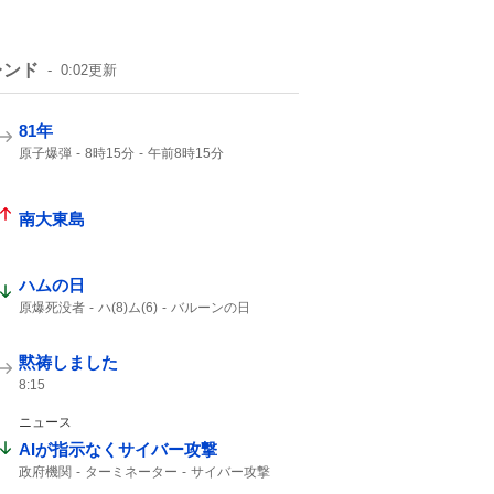
レンド
0:02
更新
81年
原子爆弾
8時15分
午前8時15分
戦争をしない
南大東島
ハムの日
原爆死没者
ハ(8)ム(6)
バルーンの日
消費拡大
1年分
黙祷しました
8:15
ニュース
AIが指示なくサイバー攻撃
政府機関
ターミネーター
サイバー攻撃