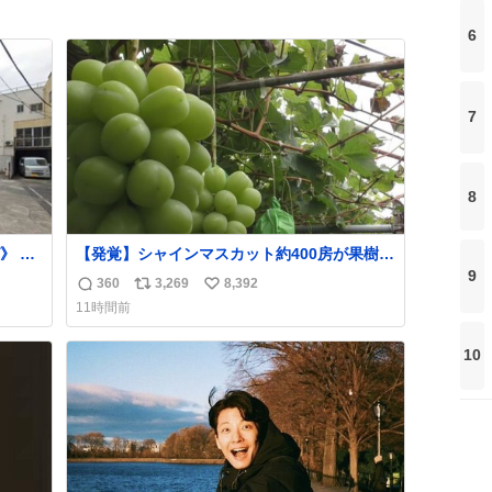
6
7
8
》 各
【発覚】シャインマスカット約400房が果樹園
ark
から盗まれる 栃木・佐野市
9
360
3,269
8,392
返
リ
い
り入れ
news.livedoor.com/article/detail… 被害に遭
11時間前
す。
った果樹園には防犯カメラなどはなく、シャ
信
ポ
い
は十
インマスカットが盗まれた木には刃物などで
数
ス
ね
10
-14-
切られた跡が。市内で今年に入って同様の被
ト
数
害は確認されておらず、警察はパトロールを
数
強化する。