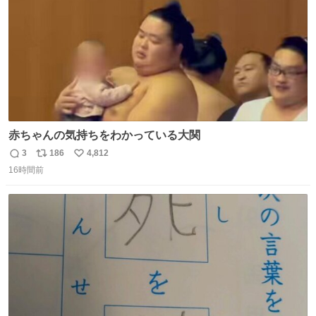
赤ちゃんの気持ちをわかっている大関
3
186
4,812
返
リ
い
16時間前
信
ポ
い
数
ス
ね
ト
数
数