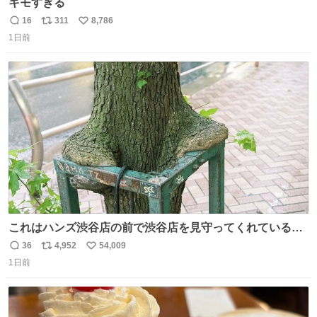
キモすぎる
16
311
8,786
返
リ
い
1日前
信
ポ
い
数
ス
ね
ト
数
数
これはハンズ渋谷店の前で渋谷店を見守ってくれている
「くつろ木」。
36
4,952
54,009
返
リ
い
1日前
信
ポ
い
数
ス
ね
ト
数
数