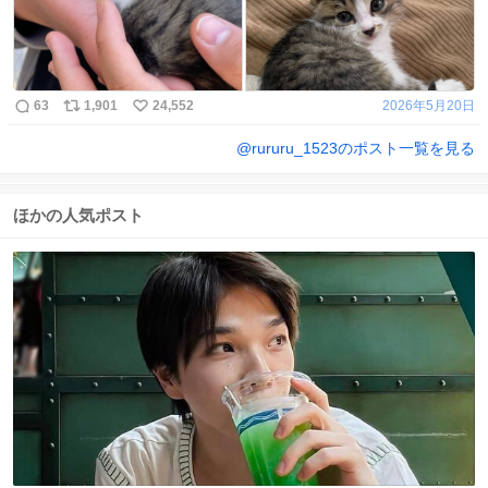
63
1,901
24,552
2026年5月20日
@
rururu_1523
のポスト一覧を見る
ほかの人気ポスト