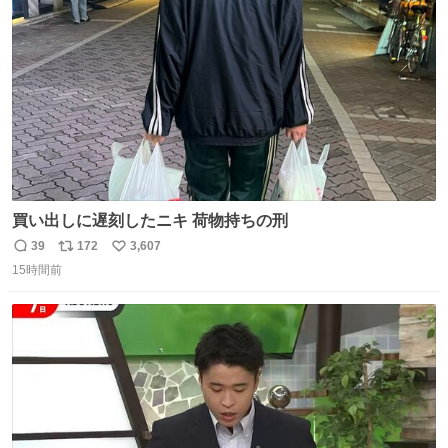
ト
数
数
買い出しに遅刻したニキ 荷物持ちの刑
39
172
3,607
返
リ
い
15時間前
信
ポ
い
数
ス
ね
ト
数
数