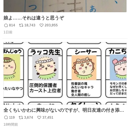
娘よ……それは違うと思うぞ
814
18,743
203,955
返
リ
い
1日前
信
ポ
い
数
ス
ね
ト
数
数
全くちいかわに興味がないのですが、明日友達の付き添い
で見に行きます。 事前に予習できるよう、友達がキャラク
119
3,674
37,451
返
リ
い
ターの説明を作ってくれたのですが、くりまんじゅうとい
18時間前
信
ポ
い