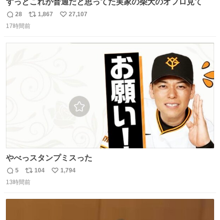
ずっとこれが普通だと思ってた実家の柴犬のオフロ見て
28
1,867
27,107
返
リ
い
17時間前
信
ポ
い
数
ス
ね
ト
数
数
やべっスタンプミスった
5
104
1,794
返
リ
い
13時間前
信
ポ
い
数
ス
ね
ト
数
数