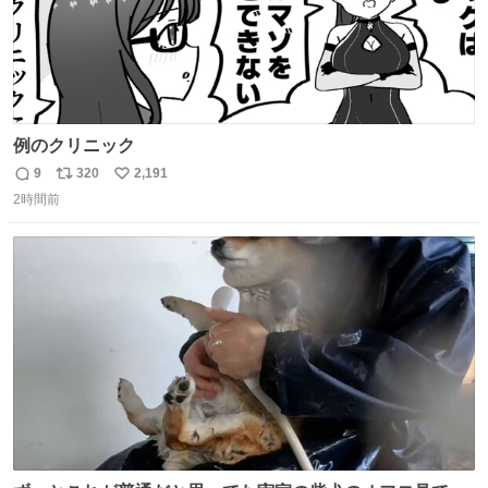
例のクリニック
9
320
2,191
返
リ
い
2時間前
信
ポ
い
数
ス
ね
ト
数
数