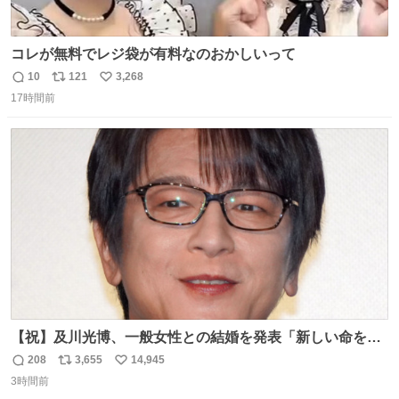
コレが無料でレジ袋が有料なのおかしいって
10
121
3,268
返
リ
い
17時間前
信
ポ
い
数
ス
ね
ト
数
数
【祝】及川光博、一般女性との結婚を発表「新しい命を授
かっております」 news.livedoor.com/lite/article_d…
208
3,655
14,945
返
リ
い
「私、及川光博はこの度、交際しておりました方と入籍い
3時間前
信
ポ
い