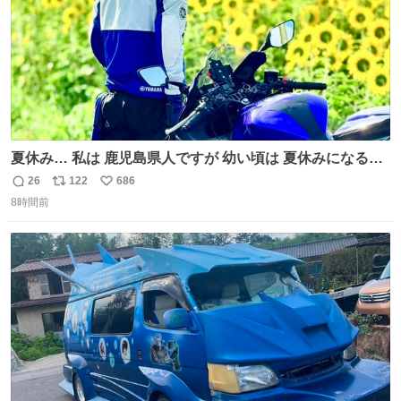
夏休み… 私は 鹿児島県人ですが 幼い頃は 夏休みになると
母の郷… 山梨へ遊びに行くのが楽しみでした 母の実家へ 1
26
122
686
返
リ
い
ヶ月近く泊まって … … 今の私は 医療従事者 お盆休み？ﾅﾆ
8時間前
信
ポ
い
ｿﾚｵｲｼｲﾉ?(笑 … … 子どもの頃 山梨で見た ひまわり畑の風
数
ス
ね
景 淡い記憶 そんな思い出の風景… ありますか？
ト
数
数