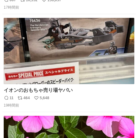
返
リ
い
17時間前
信
ポ
い
数
ス
ね
ト
数
数
イオンのおもちゃ売り場ヤバい
11
464
5,648
返
リ
い
19時間前
信
ポ
い
数
ス
ね
ト
数
数