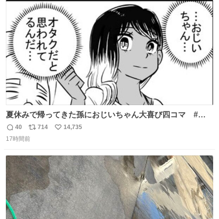
ト
数
数
夏休みで帰ってきた孫におじいちゃん大喜び四コマ #四
コマ漫画 #Web漫画 #漫画が読めるハッシュタグ
40
714
14,735
返
リ
い
17時間前
信
ポ
い
数
ス
ね
ト
数
数