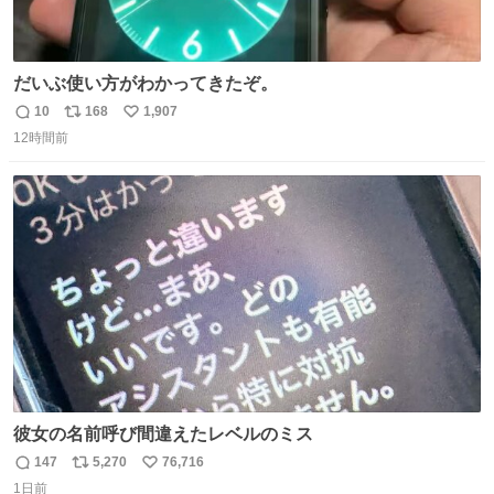
だいぶ使い方がわかってきたぞ。
10
168
1,907
返
リ
い
12時間前
信
ポ
い
数
ス
ね
ト
数
数
彼女の名前呼び間違えたレベルのミス
147
5,270
76,716
返
リ
い
1日前