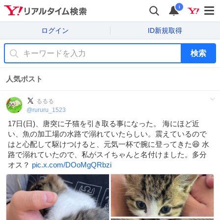
i
ログイン
ID新規取得
検索
人気ポスト
るるる
@
rururu_1523
17日(日)、唐突に子猫を引き取る事になった。 海にほど近
い、魚の加工場の水路で溺れていたらしい。震えているので
はと心配して駆けつけると、元気一杯で腕に登ってきた😆 水
路で溺れていたので、私がスイちゃんと名付けました。多分
オス？
pic.x.com/DOoMgQRbzi