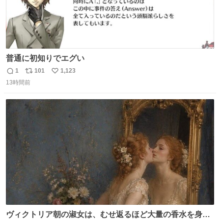
普通に初知りでエグい
1
101
1,123
返
リ
い
13時間前
信
ポ
い
数
ス
ね
ト
数
数
ヴィクトリア朝の淑女は、むせ返るほど大量の香水を身に