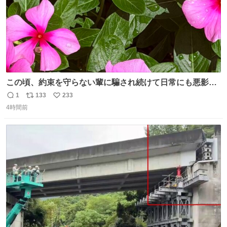
この頃、約束を守らない輩に騙され続けて日常にも悪影響
が出てきて仕事も出来ずでストレスマックス。 解決には断
1
133
233
返
リ
い
ち切るのみ。 そんな時に美しい光景は救いの刻です。 人様
4時間前
信
ポ
い
に迷惑をかける人間の神経には理解が出来ないし理解する
数
ス
ね
気もない。 実直に生きる！ 今日も嘘に負けずに頑張りま
ト
数
数
す。 #LUNE #約束