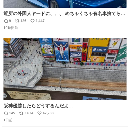
近所の外国人ヤードに、、、 めちゃくちゃ有名車捨てられ
てました😭 外装ぼろぼろだし、、 中も何にも残ってない
9
126
1,447
返
リ
い
し、、 可哀想に😢😢 今まで数十年お疲れ様でした、、 #バ
19時間前
信
ポ
い
ニング #当時 #廃車 #勿体無い
数
ス
ね
ト
数
数
阪神優勝したらどうするんだよ…
145
3,634
47,288
返
リ
い
1日前
信
ポ
い
数
ス
ね