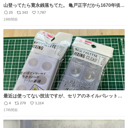
山登ってたら寛永銭落ちてた。 亀戸正字だから1670年頃に
鋳造されたもの。
25
343
7,787
返
リ
い
19時間前
信
ポ
い
数
ス
ね
ト
数
数
最近は使ってない技法ですが、セリアのネイルパレットの
四隅をハサミで切り落とし、やすりがけすればミニチュア
4
270
1,114
返
リ
い
食器ができます。 底にストローをカットしたものを接着し
17時間前
信
ポ
い
塗装すれば茶碗になります。素材が塩化ビニルなので接着
数
ス
ね
剤や塗料は対応したものを使うと良いです。 透明はそのま
ト
数