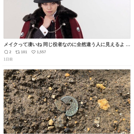
メイクって凄いね 同じ役者なのに全然違う人に見えるよ #
仮面ライダーマイス #ブルーロック
2
101
1,557
返
リ
い
1日前
信
ポ
い
数
ス
ね
ト
数
数