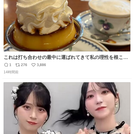
これは打ち合わせの最中に運ばれてきて私の理性を根こそ
ぎ奪い去ったプリンの写真です。
1
276
3,886
返
リ
い
14時間前
信
ポ
い
数
ス
ね
ト
数
数