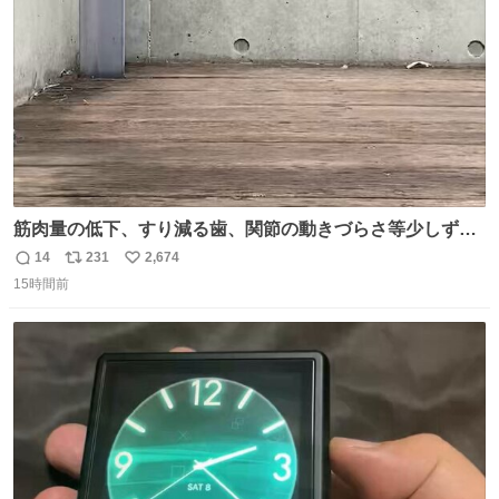
数
までも使えます。
筋肉量の低下、すり減る歯、関節の動きづらさ等少しずつ
現れる変化。 ごはんを細かくすることで #風花 の歯に代わ
14
231
2,674
返
リ
い
るよ。サプリを食べてもらうことで筋肉や関節をサポート
15時間前
信
ポ
い
しようね 風花が無理なく続けられる範囲で、高齢のステー
数
ス
ね
ジまで頑張ってきたその身体も風花の意思も大切にしてい
ト
数
数
くよ #徳山動物園