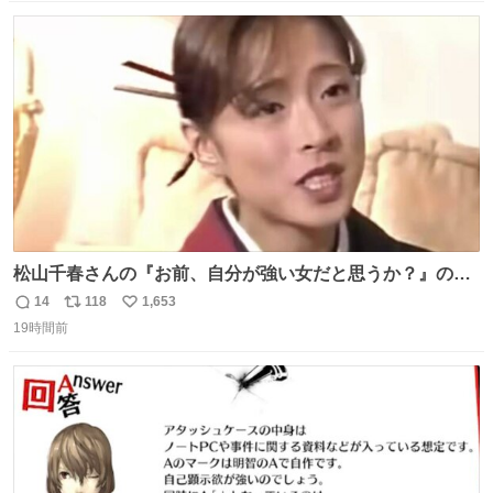
たしました。また、新しい命を授かっております」「今後
数
ス
ね
も変わらず俳優として、ミッチーとして、努力し精進して
ト
数
数
参ります」とつづった。
松山千春さんの『お前、自分が強い女だと思うか？』の一
言で… 中森明菜さんが思わず本音をこぼす瞬間😭
14
118
1,653
返
リ
い
19時間前
信
ポ
い
数
ス
ね
ト
数
数