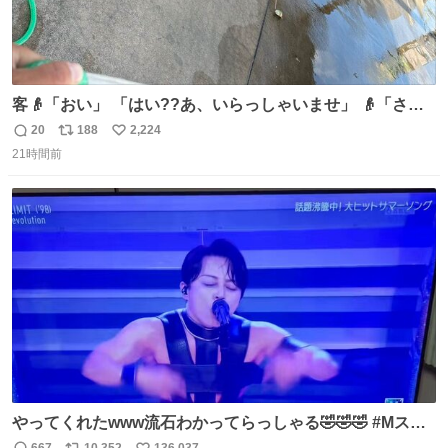
客👴「おい」 「はい??あ、いらっしゃいませ」 👴「さっ
きからずっと水出しっぱなしでもったいないだろ」 「静電
20
188
2,224
返
リ
い
気を逃がし、熱くなった地面の温度を下げ、引火事故の防
21時間前
信
ポ
い
止の為必要な作業です」 👴「水不足の昨今にもったいない
数
ス
ね
ことをするな!!」 それでは歌います、聞いてください 「井
ト
数
数
戸水」
やってくれたwww流石わかってらっしゃる🤣🤣🤣 #Mステ
#西川貴教
667
10,352
136,037