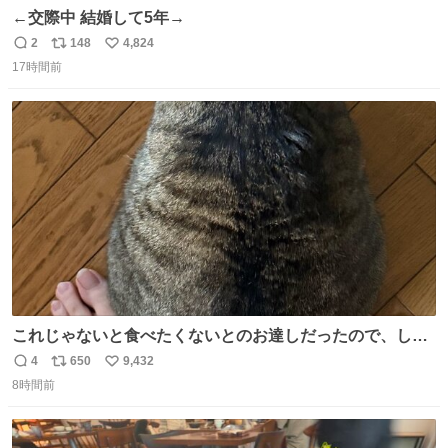
←交際中 結婚して5年→
2
148
4,824
返
リ
い
17時間前
信
ポ
い
数
ス
ね
ト
数
数
これじゃないと食べたくないとのお達しだったので、しっ
ぽ置き場係になっている
4
650
9,432
返
リ
い
8時間前
信
ポ
い
数
ス
ね
ト
数