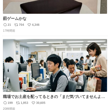
罰ゲームかな
21
704
4,346
返
リ
い
17時間前
信
ポ
い
数
ス
ね
ト
数
数
職場でお土産を配ってるときの「まだ気づいてませんよ」
的な演技が毎回シンドい。
199
1,953
30,605
返
リ
い
20時間前