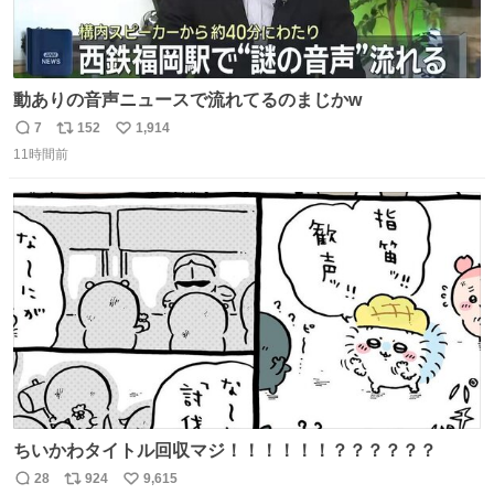
動ありの音声ニュースで流れてるのまじかw
7
152
1,914
返
リ
い
11時間前
信
ポ
い
数
ス
ね
ト
数
数
ちいかわタイトル回収マジ！！！！！！？？？？？？
28
924
9,615
返
リ
い