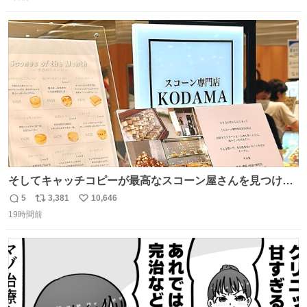
信
ポ
い
数
ス
ね
ト
数
数
そしてキャッチコピーが最高なスコーン屋さんを見つけて
しまったので思わず買い込んでしまった。スコーンなんて
5
3,381
10,646
返
リ
い
パッサパサなほどええですからね。
19時間前
信
ポ
い
数
ス
ね
ト
数
数