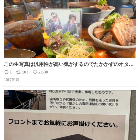
数
この生写真は汎用性が高い気がするのでたかかずのオタク
は絶対買った方が良いw
1
103
2,630
返
リ
い
15時間前
信
ポ
い
数
ス
ね
ト
数
数