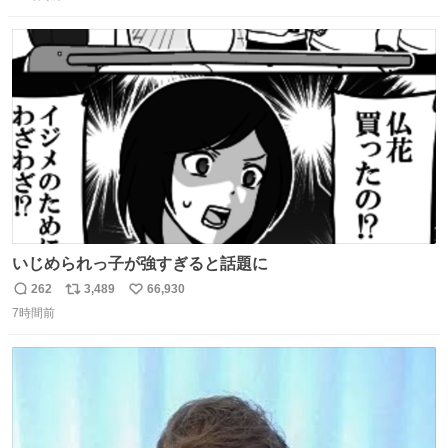
信
ポ
い
数
ス
ね
ト
数
数
いじめられっ子が強すぎると話題に
262
3,489
66,930
返
リ
い
7時間前
信
ポ
い
数
ス
ね
ト
数
数