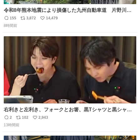
令和8年熊本地震により損傷した九州自動車道 片野川橋
（下り線）の復旧作業を行っています。 タイムラプス動画
155
3,872
14,479
返
リ
い
で、段差が生じた橋桁をジャッキアップしている様子をご
8時間前
信
ポ
い
紹介します。 引き続き、早期復旧に向けて着実に工事を進
数
ス
ね
めてまいります。 #NEXCO西日本 #熊本地震
ト
数
数
右利きと左利き、フォークとお箸、黒Tシャツと黒シャ
ツ、ありがとう、いい塩レです
2
102
2,943
返
リ
い
13時間前
信
ポ
い
数
ス
ね