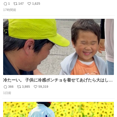
つけるものではないとされていた。それでも香水は、髪や
1
147
1,625
返
リ
い
肌の手入れと同じくらい、ヴィクトリア朝の女性達の美容
17時間前
信
ポ
い
習慣に欠かせないものだった。 当時の香水は、現在私たち
数
ス
ね
が知る香水よりも単純な組成で、その大部分は薔薇、菫、
ト
数
数
ベルガモット、
冷たーい。 子供に冷感ポンチョを着せてあげたら大はしゃ
ぎで喜んでくれました。 こんな素敵な代物を提供してくれ
366
3,985
59,319
返
リ
い
た山口県の恩師に感謝。
1日前
信
ポ
い
数
ス
ね
ト
数
数