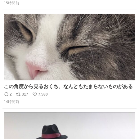
15時間前
信
ポ
い
数
ス
ね
ト
数
数
この角度から見るおくち、なんともたまらないものがある
2
317
7,580
返
リ
い
14時間前
信
ポ
い
数
ス
ね
ト
数
数