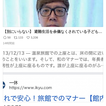
【別にいらない】 避難生活を余儀なくされている子どもた
ちのためにヒカキンボックス1000個を寄付させていただき
50
133
3,336
返
リ
い
ました
14時間前
信
ポ
い
数
ス
ね
ト
数
数