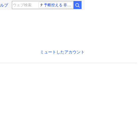
ルプ
予断控える 非核三原則
ミュートしたアカウント