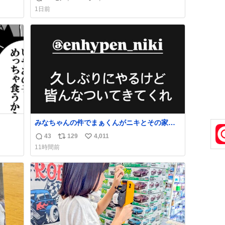
返
リ
い
な
1日前
信
ポ
い
数
ス
ね
ト
数
数
みなちゃんの件でまぁくんがニキとその家族
を脅してるけど絶対間違えてる。 悪いのは誹
43
129
4,011
返
リ
い
謗中傷した人達でしょ。こんなのみなちゃん
11時間前
望んでないし曲がった正義すぎる
信
ポ
い
数
ス
ね
ト
数
数