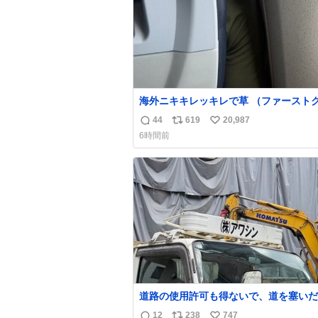
海外ニキキレッキレで草 （ファースト
は前の座席であるため）
44
619
20,987
返
リ
い
6時間前
信
ポ
い
数
ス
ね
ト
数
数
道路の使用許可も得ないで、道を塞いだ
解体作業してる。 写真を撮ろうとした
12
238
747