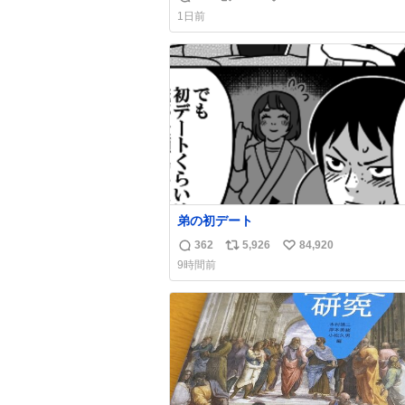
返
リ
い
手に写真撮るな馬鹿野郎」と罵倒される
1日前
ど。
信
ポ
い
数
ス
ね
ト
数
数
弟の初デート
362
5,926
84,920
返
リ
い
9時間前
信
ポ
い
数
ス
ね
ト
数
数