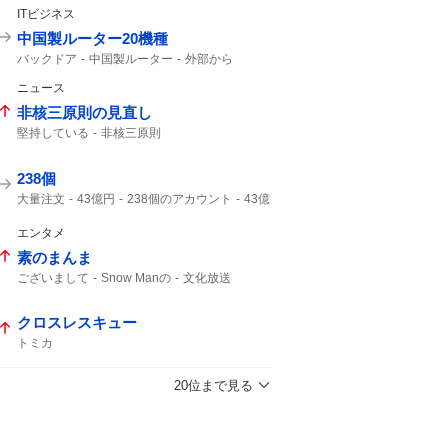
ITビジネス
中国製ルーター20機種
バックドア
中国製ルーター
外部から
ルーター
ニュース
非核三原則の見直し
堅持している
非核三原則
238個
大量注文
43億円
238個のアカウント
43億
キャンセル
ジャンプ
43%
エンタメ
素のまんま
ございまして
Snow Manの
文化放送
クロスレスキュー
トミカ
20位まで見る