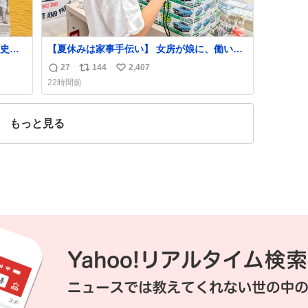
史が
【夏休みは家事手伝い】 女房が娘に、働いた
らバイト代もらえば？と言ったら、娘は、い
27
144
2,407
返
リ
い
らない、と言って黙々と働いてくれました。
22時間前
あとでソフトクリーム買ってやろうと思いま
信
ポ
い
した。
数
ス
ね
ト
数
もっと見る
数