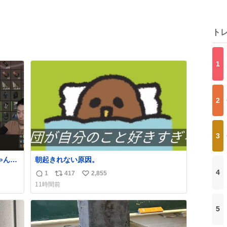
ト
1
2
3
ゃんの
朝起きれない原因。
て崩
4
1
417
2,855
返
リ
い
11時間前
信
ポ
い
数
ス
ね
5
ト
数
数