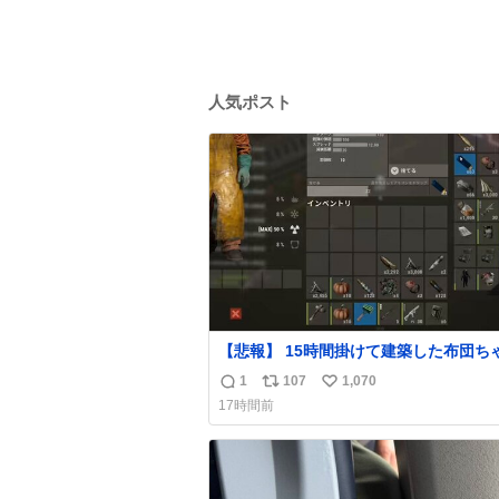
人気ポスト
【悲報】 15時間掛けて建築した布団ち
拠点、ボマー集団の突撃により一瞬にし
1
107
1,070
返
リ
い
壊
17時間前
信
ポ
い
数
ス
ね
ト
数
数