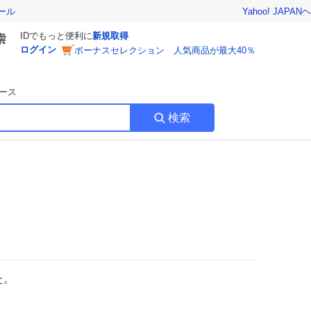
Yahoo! JAPAN
ヘ
ール
IDでもっと便利に
新規取得
ログイン
ボーナスセレクション 人気商品が最大40％
ース
検索
た。