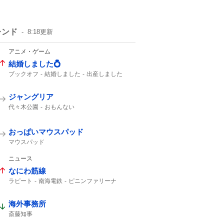
レンド
8:18
更新
アニメ・ゲーム
結婚しました💍
ブックオフ
結婚しました
出産しました
ガンプラ
ジャングリア
代々木公園
おもんない
おっぱいマウスパッド
マウスパッド
ニュース
なにわ筋線
ラピート
南海電鉄
ピニンファリーナ
海外事務所
斎藤知事