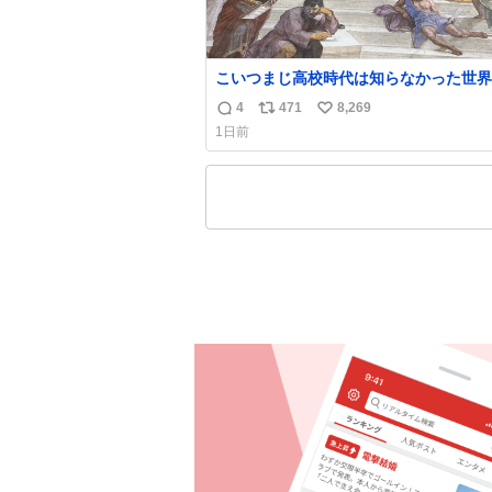
こいつまじ高校時代は知らなかった世界
溢れすぎてて𝑩𝑰𝑮 𝑳𝑶𝑽𝑬＿＿
4
471
8,269
返
リ
い
1日前
信
ポ
い
数
ス
ね
ト
数
数