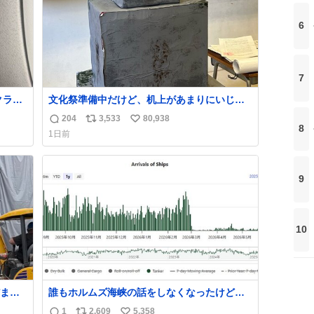
6
7
クラス
文化祭準備中だけど、机上があまりにいじめ
っぽすぎる
204
3,533
80,938
返
リ
い
8
1日前
信
ポ
い
数
ス
ね
ト
数
9
数
10
まま
誰もホルムズ海峡の話をしなくなったけどタ
ら「勝
ンカーの往来は消滅したままですねと
1
2,609
5,358