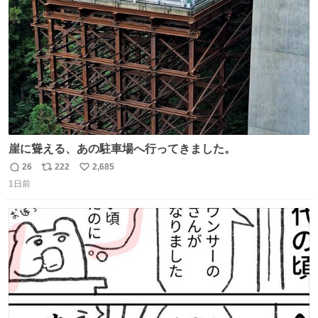
数
崖に聳える、あの駐車場へ行ってきました。
26
222
2,685
返
リ
い
1日前
信
ポ
い
数
ス
ね
ト
数
数