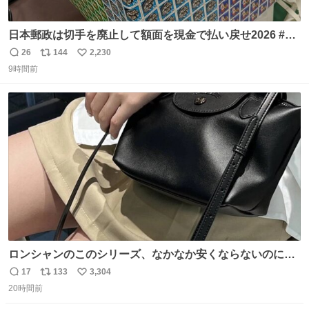
日本郵政は切手を廃止して額面を現金で払い戻せ2026 #日
本郵政 @JapanPostHD_PR
26
144
2,230
返
リ
い
9時間前
信
ポ
い
数
ス
ね
ト
数
数
ロンシャンのこのシリーズ、なかなか安くならないのにセ
ール価格になってる🖤✨レザーなのが反則級にかわいい。
17
133
3,304
返
リ
い
持ってるだけでコーデが格上げされる。
20時間前
信
ポ
い
数
ス
ね