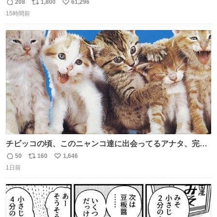
あるため）
208
1,800
61,296
返
リ
い
15時間前
信
ポ
い
数
ス
ね
ト
数
数
チビッコの頃、このニャンコ達に出会ってるアナタ、完全
なる同世代（笑） #70年代 #80年代 #昭和レトロ
50
160
1,646
返
リ
い
1日前
信
ポ
い
数
ス
ね
ト
数
数