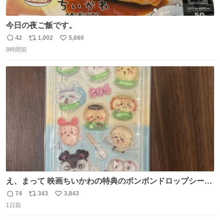
今日の夜ご飯です。
42
1,002
5,660
返
リ
い
8時間前
信
ポ
い
数
ス
ね
ト
数
数
え、まって 映画ちいかわの特典のボンボンドロップシール
もうメルカリにでてるやん #ちいかわ
74
343
3,843
返
リ
い
1日前
信
ポ
い
数
ス
ね