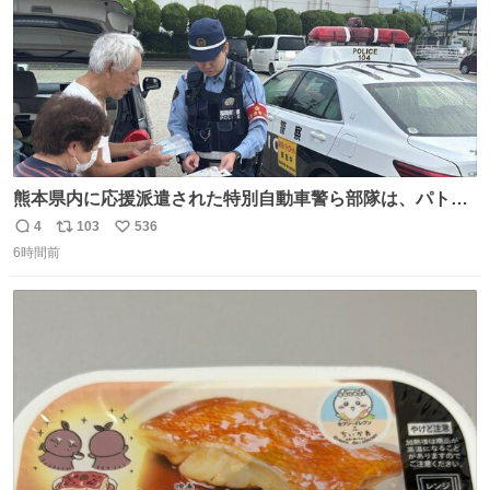
熊本県内に応援派遣された特別自動車警ら部隊は、パトロ
ールを通じて車中泊者への声掛けも行っています。写真
4
103
536
返
リ
い
は、福岡県警察の特別自動車警ら部隊が八代警察署管内の
6時間前
信
ポ
い
車中泊者に対して、熱中症について注意喚起する様子で
数
ス
ね
す。こまめな水分・塩分補給を行ってください。 #令和８
ト
数
数
年熊本地震 #福岡県警察