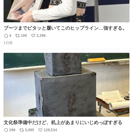
ブーツまでピタッと履いてこのヒップライン…強すぎる。
4
100
2,396
返
リ
い
1日前
信
ポ
い
数
ス
ね
ト
数
数
文化祭準備中だけど、机上があまりにいじめっぽすぎる
298
5,495
129,534
返
リ
い