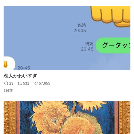
数
ス
ね
ト
数
数
恋人かわいすぎ
23
531
57,655
返
リ
い
1日前
信
ポ
い
数
ス
ね
ト
数
数