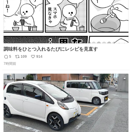
調味料をひとつ入れるたびにレシピを見直す
5
109
914
返
リ
い
7時間前
信
ポ
い
数
ス
ね
ト
数
数