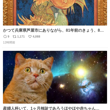
かつて兵庫県芦屋市にありながら、81年前のきょう、8月6
日の阪神大空襲の折に残念ながら焼失した、 #ゴッホ の幻
9
1,171
4,088
返
リ
い
の「 #ヒマワリ 」。 当館は、東京都にある武者小路実篤記
12時間前
信
ポ
い
念館にご協力いただき、当時発行されたカラー印刷画集よ
数
ス
ね
り陶板で原寸大に再現し、2014年より展示しています。 #
ト
数
数
大塚国際美術館
産婦人科いて、1ヶ月検診であろうほやほや赤ちゃん👩‍🍼