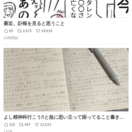
最近、訃報を見ると思うこと
65
2,675
18,616
返
リ
い
13時間前
信
ポ
い
数
ス
ね
ト
数
数
よし精神科行こう‼️と急に思い立って困ってること書き出
してたらペン止まらなくなってすごい勢いで埋まってワロ
118
497
23,533
返
リ
い
タ
1日前