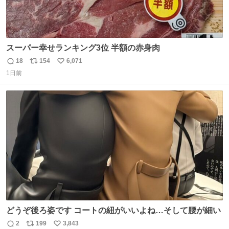
スーパー幸せランキング3位 半額の赤身肉
18
154
6,071
返
リ
い
1日前
信
ポ
い
数
ス
ね
ト
数
数
どうぞ後ろ姿です コートの紐がいいよね…そして腰が細い
2
199
3,843
返
リ
い