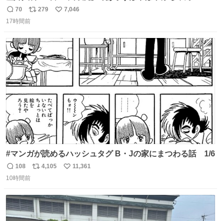
と推定2,3歳の女の子👧🏻をワンオペで連れてるママがいる
70
279
7,046
返
リ
い
のだけども 女の子ずっとママの側から離れない…⁉️ 手を繋
17時間前
信
ポ
い
がなくてもうろちょろしないしママが歩いたらピクミンみ
数
ス
ね
たいにﾄﾃﾄﾃついてってるし逃走しないし脱走しないし逃げ
ト
数
数
ないし走ら文字数
#マンガが読めるハッシュタグ B・Jの家にまつわる話 1/6
108
4,105
11,361
返
リ
い
10時間前
信
ポ
い
数
ス
ね
ト
数
数