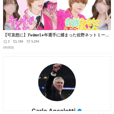
【可哀想に】𝑻𝒘𝒊𝒕𝒕𝒆𝒓1●年選手に捕まった佐野ネットミーム
勇斗さんのコラボプリ
2
188
5,294
返
リ
い
6時間前
信
ポ
い
数
ス
ね
ト
数
数