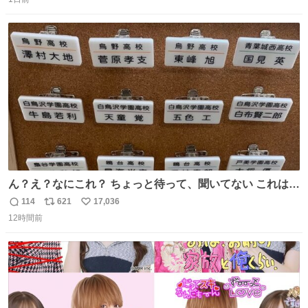
信
ポ
い
数
ス
ね
ト
数
数
ん？え？なにこれ？ ちょっと待って、聞いてない これは販
売されているのもですか？
114
621
17,036
返
リ
い
12時間前
信
ポ
い
数
ス
ね
ト
数
数