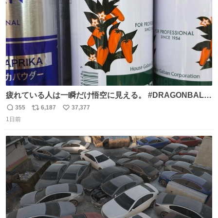
疲れている人は一瞬だけ悟空に見える。 #DRAGONBALL
#ドラゴンボール
355
6,187
37,377
返
リ
い
1日前
信
ポ
い
数
ス
ね
ト
数
数