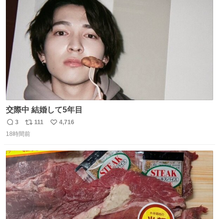
スします。「優秀」と「良い」は別なんですよね。 1/2
ト
数
数
交際中 結婚して5年目
3
111
4,716
返
リ
い
18時間前
信
ポ
い
数
ス
ね
ト
数
数