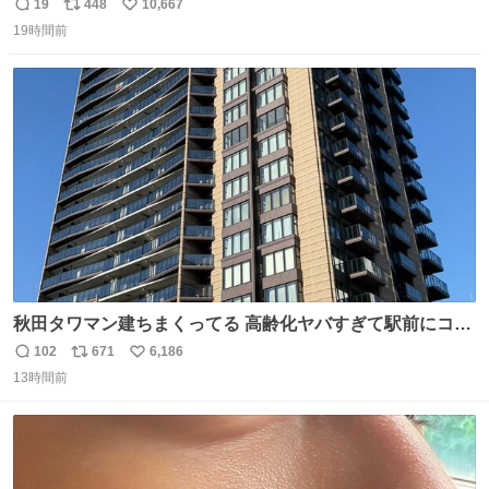
がら)
19
448
10,667
返
リ
い
19時間前
信
ポ
い
数
ス
ね
ト
数
数
秋田タワマン建ちまくってる 高齢化ヤバすぎて駅前にコン
パクトシティつくって高齢者を住ませる考えらしい 病院も
102
671
6,186
返
リ
い
全部駅前にある
13時間前
信
ポ
い
数
ス
ね
ト
数
数