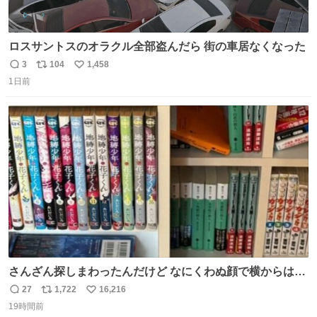
ロスサントスのオラクル全部盗んだら 街の車居なくなった
3
104
1,458
返
リ
い
1日前
信
ポ
い
数
ス
ね
ト
数
数
さんざん探しまわったんだけど なにくわぬ顔で横からはえ
てた
27
1,722
16,216
返
リ
い
19時間前
信
ポ
い