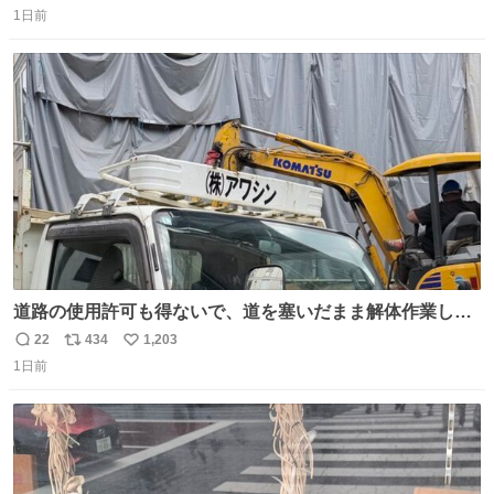
1日前
信
ポ
い
数
ス
ね
ト
数
数
道路の使用許可も得ないで、道を塞いだまま解体作業して
る。 写真を撮ろうとしたら「勝手に写真撮るな馬鹿野郎」
22
434
1,203
返
リ
い
と罵倒されるなど。
1日前
信
ポ
い
数
ス
ね
ト
数
数