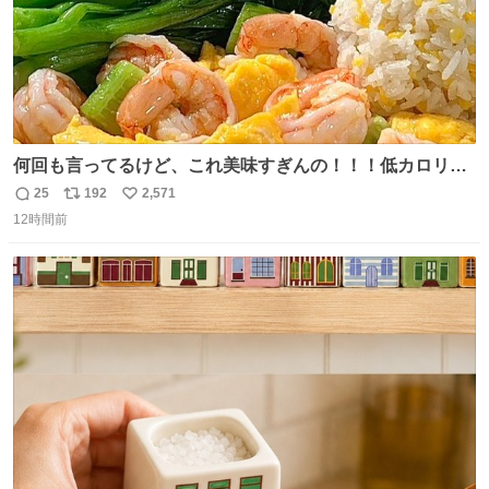
何回も言ってるけど、これ美味すぎんの！！！低カロリー
で満足感エグいから一生食べてる😭
25
192
2,571
返
リ
い
12時間前
信
ポ
い
数
ス
ね
ト
数
数