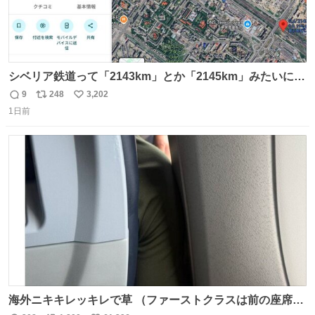
シベリア鉄道って「2143km」とか「2145km」みたいに、
モスクワからの距離名そのままの駅名があるんですね。
9
248
3,202
返
リ
い
1日前
信
ポ
い
数
ス
ね
ト
数
数
海外ニキキレッキレで草 （ファーストクラスは前の座席で