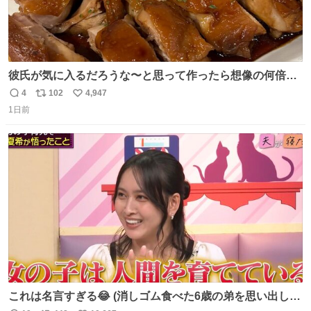
彼氏が気に入るだろうな〜と思って作ったら想像の何倍も
美味しい美味しい言ってくれて嬉しい
4
102
4,947
返
リ
い
1日前
信
ポ
い
数
ス
ね
ト
数
数
これは名言すぎる😂 (消しゴム食べた6歳の弟を思い出しな