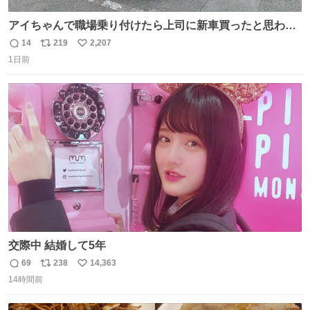
アイちゃんで職場乗り付けたら上司に新車買ったと思われ
たの嬉しすぎる。 20年落ちの車もやりようによっては新車
14
219
2,207
返
リ
い
っぽく見えるってことよ。 令和の車の横に並べても違和感
1日前
信
ポ
い
ない平成18年式です。
数
ス
ね
ト
数
数
交際中 結婚して5年
69
238
14,363
返
リ
い
14時間前
信
ポ
い
数
ス
ね