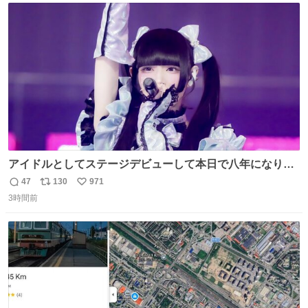
ト
数
数
アイドルとしてステージデビューして本日で八年になりま
した。これからもここに居続けられますように❤︎
47
130
971
返
リ
い
3時間前
信
ポ
い
数
ス
ね
ト
数
数