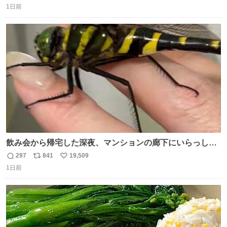
1日前
信
ポ
い
数
ス
ね
ト
数
数
飲み会から帰宅した深夜、マンションの廊下にいらっしゃ
ったオニヤンマ様 まさかこんな都会でお会いできるなんて
297
841
19,509
返
リ
い
思っておらず大興奮しております かっこよすぎる 指を差し
1日前
信
ポ
い
伸べると乗ってきてくれたのでひとまず一緒に帰宅しまし
数
ス
ね
たが、飛ばないということは弱っていらっしゃるのでしょ
ト
数
数
うか…素敵すぎる