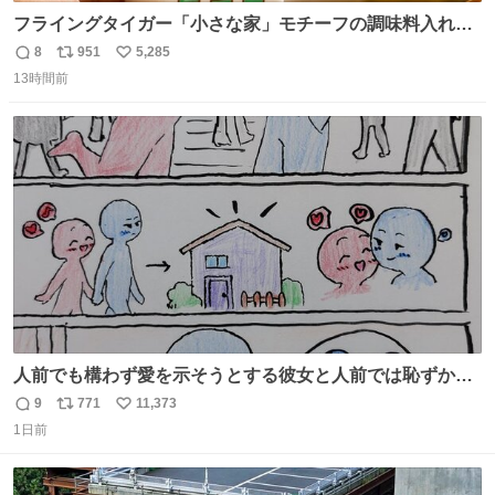
フライングタイガー「小さな家」モチーフの調味料入れ、
並べれば“デンマークの街並み”に ピンク・グリーン・テラ
8
951
5,285
返
リ
い
コッタの全9種 - fashion-press.net/news/149552
13時間前
信
ポ
い
数
ス
ね
ト
数
数
人前でも構わず愛を示そうとする彼女と人前では恥ずかし
いけど彼女を死ぬほど愛している彼氏 同士いませんか✋️
9
771
11,373
返
リ
い
1日前
信
ポ
い
数
ス
ね
ト
数