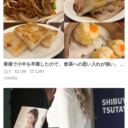
ト
数
数
香港で小中を卒業したので、 飲茶への思い入れが強い。 常
に現地の味を探している。 横浜中華街まで行き、店を厳選
3
138
1,203
返
リ
い
すれば流石に出会えるけど、もっと近場で気軽に行ける店
23時間前
信
ポ
い
はないか。 代々木にあった。 多少違うかなというのもあっ
数
ス
ね
たけど、 総合的には満足。
ト
数
数