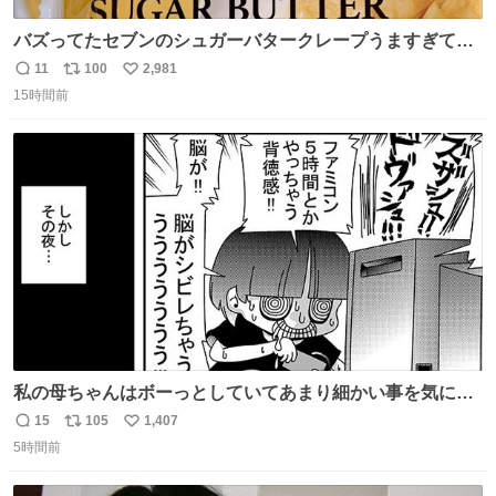
バズってたセブンのシュガーバタークレープうますぎて
7NOWで買い溜め🛒💭
11
100
2,981
返
リ
い
15時間前
信
ポ
い
数
ス
ね
ト
数
数
私の母ちゃんはボーっとしていてあまり細かい事を気にし
ません。優秀な人の多い現代の価値観から見ると、あまり
15
105
1,407
返
リ
い
優秀な母親ではないかもしれません。でも、だからこそ、
5時間前
信
ポ
い
私はそういう母親が大好きです。今も昔もすごくリラック
数
ス
ね