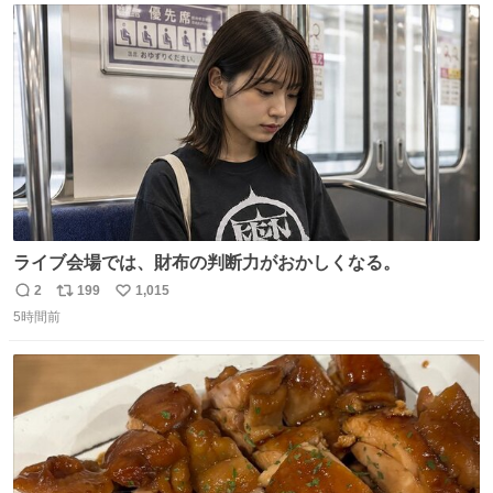
ト
数
数
ライブ会場では、財布の判断力がおかしくなる。
2
199
1,015
返
リ
い
5時間前
信
ポ
い
数
ス
ね
ト
数
数