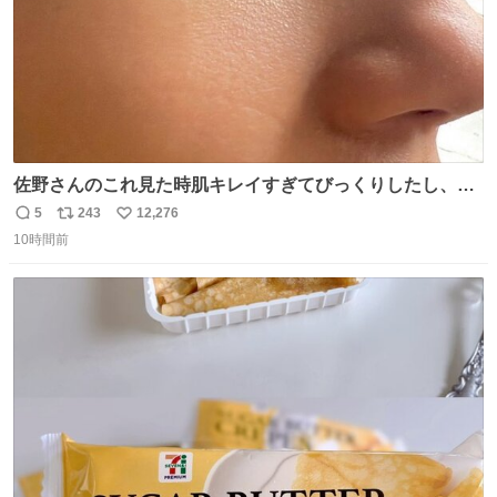
佐野さんのこれ見た時肌キレイすぎてびっくりしたし、や
はりアイドルって体型･肌管理すごすぎる
5
243
12,276
返
リ
い
10時間前
信
ポ
い
数
ス
ね
ト
数
数